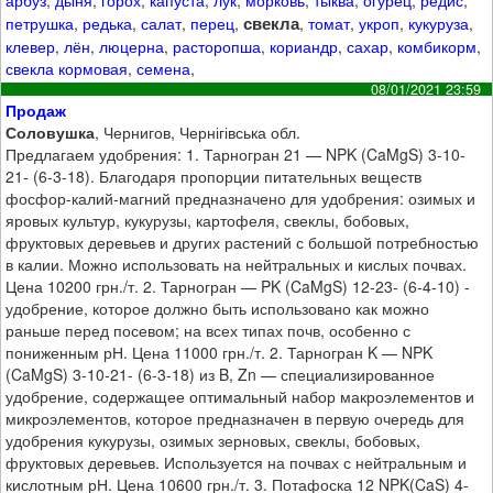
свекла
петрушка
,
редька
,
салат
,
перец
,
,
томат
,
укроп
,
кукуруза
,
клевер
,
лён
,
люцерна
,
расторопша
,
кориандр
,
сахар
,
комбикорм
,
свекла кормовая
,
семена
,
08/01/2021 23:59
Продаж
Соловушка
, Чернигов, Чернігівська обл.
Предлагаем удобрения: 1. Тарногран 21 — NPK (CaMgS) 3-10-
21- (6-3-18). Благодаря пропорции питательных веществ
фосфор-калий-магний предназначено для удобрения: озимых и
яровых культур, кукурузы, картофеля, свеклы, бобовых,
фруктовых деревьев и других растений с большой потребностью
в калии. Можно использовать на нейтральных и кислых почвах.
Цена 10200 грн./т. 2. Тарногран — PK (CaMgS) 12-23- (6-4-10) -
удобрение, которое должно быть использовано как можно
раньше перед посевом; на всех типах почв, особенно с
пониженным рН. Цена 11000 грн./т. 2. Тарногран K — NPK
(CaMgS) 3-10-21- (6-3-18) из B, Zn — специализированное
удобрение, содержащее оптимальный набор макроэлементов и
микроэлементов, которое предназначен в первую очередь для
удобрения кукурузы, озимых зерновых, свеклы, бобовых,
фруктовых деревьев. Используется на почвах с нейтральным и
кислотным рН. Цена 10600 грн./т. 3. Потафоска 12 NPK(CaS) 4-