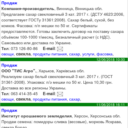
Продаж
Компания-производитель
, Винница, Вінницька обл.
Предлагаем сахар свекловичный 3 кат. 2017 г. (ДСТУ 4623:2006,
соответствует ГОСТу 31361:2008). Сахар белый, сухой, без
комков. Фасовка: п/п мешки по 50 кг. Сертификаты
предоставляются. Готовы заключить договор на поставку сахара
объёмом 100-1000 т/месяц. Безналичный расчет (с НДС).
Самовывоз или доставка по Украине.
Тел
: 073 126-80-86
E-mail
:
свекла
овощи
,
,
продукты питания
,
сахар
,
услуги
,
фасовка
,
12/06/2018 10:00
Продаж
ООО "ТИС Агро".
, Харьков, Харківська обл.
Реализуем сахар белый свекловичный 3 кат. 2017 г. (ГОСТ
31361-2008). Упаковка: п/э мешки по 50 кг. Цена 10,30 грн.
Доставка во все регионы Украины.
Тел
: 063 414-35-45
E-mail
:
свекла
овощи
,
,
продукты питания
,
сахар
,
11/06/2018 16:11
Продаж
Институт орошаемого земледелия
, Херсон, Херсонська обл.
Продам семена: помидоры сливка (весовые), морковь Яскрава,
свекла Бордо.