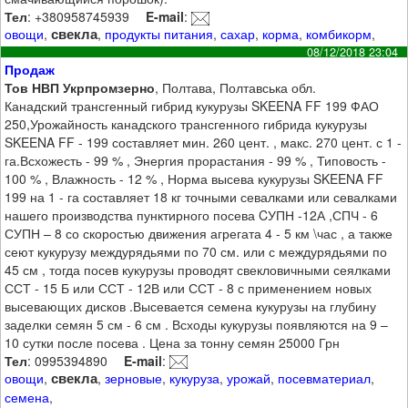
Тел
: +380958745939
E-mail
:
свекла
овощи
,
,
продукты питания
,
сахар
,
корма
,
комбикорм
,
08/12/2018 23:04
Продаж
Тов НВП Укрпромзерно
, Полтава, Полтавська обл.
Канадский трансгенный гибрид кукурузы SKEENA FF 199 ФАО
250,Урожайность канадского трансгенного гибрида кукурузы
SKEENA FF - 199 составляет мин. 260 цент. , макс. 270 цент. с 1 -
га.Всхожесть - 99 % , Энергия прорастания - 99 % , Типовость -
100 % , Влажность - 12 % , Норма высева кукурузы SKEENA FF
199 на 1 - га составляет 18 кг точными севалками или севалками
нашего производства пунктирного посева CУПН -12А ,СПЧ - 6
СУПН – 8 со скоростью движения агрегата 4 - 5 км \час , а также
сеют кукурузу междурядьями по 70 см. или с междурядьями по
45 см , тогда посев кукурузы проводят свекловичными сеялками
ССТ - 15 Б или ССТ - 12В или ССТ - 8 с применением новых
высевающих дисков .Высевается семена кукурузы на глубину
заделки семян 5 см - 6 см . Всходы кукурузы появляются на 9 –
10 сутки после посева . Цена за тонну семян 25000 Грн
Тел
: 0995394890
E-mail
:
свекла
овощи
,
,
зерновые
,
кукуруза
,
урожай
,
посевматериал
,
семена
,