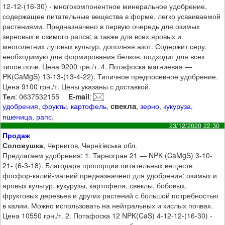
12-12-(16-30) - многокомпонентное минеральное удобрение,
содержащее питательные вещества в форме, легко усваиваемой
растениями. Предназначено в первую очередь для озимых
зерновых и озимого рапса; а также для всех яровых и
многолетних луговых культур, дополняя азот. Содержит серу,
необходимую для формирования белков. подходит для всех
типов почв. Цена 9200 грн./т. 4. Потафоска магниевая —
PK(CaMgS) 13-13-(13-4-22). Типичное предпосевное удобрение.
Цена 9100 грн./т. Цены указаны с доставкой.
Тел
: 0637532155
E-mail
:
свекла
удобрения
,
фрукты
,
картофель
,
,
зерно
,
кукуруза
,
пшеница
,
рапс
,
23/12/2020 22:30
Продаж
Соловушка
, Чернигов, Чернігівська обл.
Предлагаем удобрения: 1. Тарногран 21 — NPK (CaMgS) 3-10-
21- (6-3-18). Благодаря пропорции питательных веществ
фосфор-калий-магний предназначено для удобрения: озимых и
яровых культур, кукурузы, картофеля, свеклы, бобовых,
фруктовых деревьев и других растений с большой потребностью
в калии. Можно использовать на нейтральных и кислых почвах.
Цена 10550 грн./т. 2. Потафоска 12 NPK(CaS) 4-12-12-(16-30) -