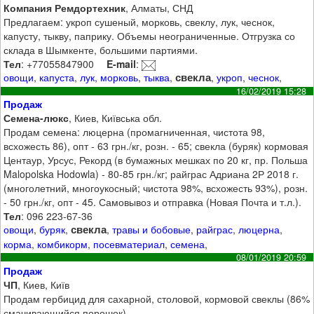
Компания Ремдортехник
, Алматы, СНД
Предлагаем: укроп сушеный, морковь, свеклу, лук, чеснок,
капусту, тыкву, паприку. Объемы неограниченные. Отгрузка со
склада в Шымкенте, большими партиями.
Тел
: +77055847900
E-mail
:
свекла
овощи
,
капуста
,
лук
,
морковь
,
тыква
,
,
укроп
,
чеснок
,
16/02/2019 15:28
Продаж
Семена-люкс
, Киев, Київська обл.
Продам семена: люцерна (промагниченная, чистота 98,
всхожесть 86), опт - 63 грн./кг, розн. - 65; свекла (буряк) кормовая
Центаур, Урсус, Рекорд (в бумажных мешках по 20 кг, пр. Польша
Malopolska Hodowla) - 80-85 грн./кг; райграс Адриана 2Р 2018 г.
(многолетний, многоукосный; чистота 98%, всхожесть 93%), розн.
- 50 грн./кг, опт - 45. Самовывоз и отправка (Новая Почта и т.л.).
Тел
: 096 223-67-36
свекла
овощи
,
буряк
,
,
травы и бобовые
,
райграс
,
люцерна
,
корма
,
комбикорм
,
посевматериал
,
семена
,
08/01/2019 20:59
Продаж
ЧП
, Киев, Київ
Продам гербицид для сахарной, столовой, кормовой свеклы (86%
смачивающийся порошок).