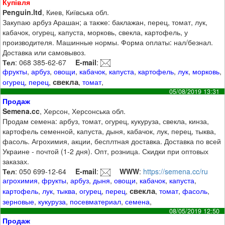
Купівля
Рenguin.ltd
, Киев, Київська обл.
Закупаю арбуз Арашан; а также: баклажан, перец, томат, лук,
кабачок, огурец, капуста, морковь, свекла, картофель, у
производителя. Машинные нормы. Форма оплаты: нал/безнал.
Доставка или самовывоз.
Тел
: 068 385-62-67
E-mail
:
фрукты
,
арбуз
,
овощи
,
кабачок
,
капуста
,
картофель
,
лук
,
морковь
,
свекла
огурец
,
перец
,
,
томат
,
05/08/2019 13:31
Продаж
Semena.cc
, Херсон, Херсонська обл.
Продам семена: арбуз, томат, огурец, кукуруза, свекла, кинза,
картофель семенной, капуста, дыня, кабачок, лук, перец, тыква,
фасоль. Агрохимия, акции, бесплтная доставка. Доставка по всей
Украине - почтой (1-2 дня). Опт, розница. Скидки при оптовых
заказах.
Тел
: 050 699-12-64
E-mail
:
WWW
:
https://semena.cc/ru
агрохимия
,
фрукты
,
арбуз
,
дыня
,
овощи
,
кабачок
,
капуста
,
свекла
картофель
,
лук
,
тыква
,
огурец
,
перец
,
,
томат
,
фасоль
,
зерновые
,
кукуруза
,
посевматериал
,
семена
,
08/05/2019 12:50
Продаж