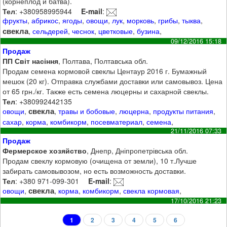
(корнеплод и батва).
Тел
: +380958995944
E-mail
:
фрукты
,
абрикос
,
ягоды
,
овощи
,
лук
,
морковь
,
грибы
,
тыква
,
свекла
,
сельдерей
,
чеснок
,
цветковые
,
бузина
,
09/12/2016 15:18
Продаж
ПП Світ насіння
, Полтава, Полтавська обл.
Продам семена кормовой свеклы Центаур 2016 г. Бумажный
мешок (20 кг). Отправка службами доставки или самовывоз. Цена
от 65 грн./кг. Также есть семена люцерны и сахарной свеклы.
Тел
: +380992442135
свекла
овощи
,
,
травы и бобовые
,
люцерна
,
продукты питания
,
сахар
,
корма
,
комбикорм
,
посевматериал
,
семена
,
21/11/2016 07:33
Продаж
Фермерское хозяйство
, Днепр, Дніпропетрівська обл.
Продам свеклу кормовую (очищена от земли), 10 т.Лучше
забирать самовывозом, но есть возможность доставки.
Тел
: +380 971-099-301
E-mail
:
свекла
овощи
,
,
корма
,
комбикорм
,
свекла кормовая
,
17/10/2016 21:23
1
2
3
4
5
6