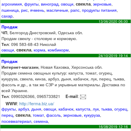
свекла
агрохимия
,
фрукты
,
виноград
,
овощи
,
,
зерновые
,
пшеница
,
рис
,
ячмень
,
масличные
,
рапс
,
продукты питания
,
сахар
,
13/06/2020 06:00
Продаж
ЧП
, Белгород-Днестровский, Одеська обл.
Продам свеклу - столовую и кормовую.
Тел
: 096 583-68-43 Николай
свекла
овощи
,
,
корма
,
комбикорм
,
24/10/2019 19:14
Продаж
Интернет-магазин
, Новая Каховка, Херсонська обл.
Продам семена овощных культур: капуста, томат, огурец,
кукуруза, свекла, кинза, арбуз, дыня, кабачок, лук, перец, тыква,
фасоль и др., а так же СЗР и укрывные материалы. Доставка по
всей Украине.
Тел
: 0990326366, 0965733821
E-mail
:
WWW
:
http://ferma.biz.ua/
фрукты
,
арбуз
,
дыня
,
овощи
,
кабачок
,
капуста
,
лук
,
тыква
,
огурец
,
свекла
перец
,
,
томат
,
фасоль
,
зерновые
,
кукуруза
,
посевматериал
,
семена
,
16/08/2019 12:16