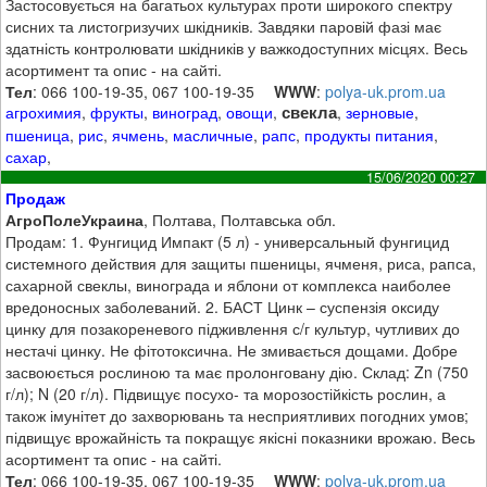
Застосовується на багатьох культурах проти широкого спектру
сисних та листогризучих шкідників. Завдяки паровій фазі має
здатність контролювати шкідників у важкодоступних місцях. Весь
асортимент та опис - на сайті.
Тел
: 066 100-19-35, 067 100-19-35
WWW
:
polya-uk.prom.ua
свекла
агрохимия
,
фрукты
,
виноград
,
овощи
,
,
зерновые
,
пшеница
,
рис
,
ячмень
,
масличные
,
рапс
,
продукты питания
,
сахар
,
15/06/2020 00:27
Продаж
АгроПолеУкраина
, Полтава, Полтавська обл.
Продам: 1. Фунгицид Импакт (5 л) - универсальный фунгицид
системного действия для защиты пшеницы, ячменя, риса, рапса,
сахарной свеклы, винограда и яблони от комплекса наиболее
вредоносных заболеваний. 2. БАСТ Цинк – суспензія оксиду
цинку для позакореневого підживлення с/г культур, чутливих до
нестачі цинку. Не фітотоксична. Не змивається дощами. Добре
засвоюється рослиною та має пролонговану дію. Склад: Zn (750
г/л); N (20 г/л). Підвищує посухо- та морозостійкість рослин, а
також імунітет до захворювань та несприятливих погодних умов;
підвищує врожайність та покращує якісні показники врожаю. Весь
асортимент та опис - на сайті.
Тел
: 066 100-19-35, 067 100-19-35
WWW
:
polya-uk.prom.ua