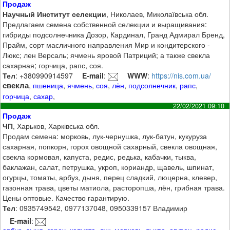
Продаж
Научный Институт селекции
, Николаев, Миколаївська обл.
Предлагаем семена собственной селекции и выращивания:
гибриды подсолнечника Дозор, Кардинал, Гранд Адмирал Бренд,
Прайм, сорт масличного направления Мир и кондитерского -
Люкс; лен Версаль; ячмень яровой Патриций; а также свекла
сахарная; горчица, рапс, соя.
Тел
: +380990914597
E-mail
:
WWW
:
https://nis.com.ua/
свекла
,
пшеница
,
ячмень
,
соя
,
лён
,
подсолнечник
,
рапс
,
горчица
,
сахар
,
22/02/2021 09:10
Продаж
ЧП
, Харьков, Харківська обл.
Продам семена: морковь, лук-чернушка, лук-батун, кукуруза
сахарная, попкорн, горох овощной сахарный, свекла овощная,
свекла кормовая, капуста, редис, редька, кабачки, тыква,
баклажан, салат, петрушка, укроп, кориандр, щавель, шпинат,
огурцы, томаты, арбуз, дыня, перец сладкий, люцерна, клевер,
газонная трава, цветы матиола, расторопша, лён, грибная трава.
Цены оптовые. Качество гарантирую.
Тел
: 0935749542, 0977137048, 0950339157 Владимир
E-mail
:
арбуз
,
дыня
,
горох
,
капуста
,
лук
,
морковь
,
тыква
,
огурец
,
редис
,