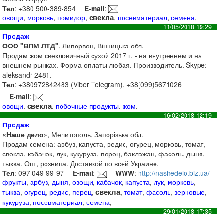
Тел
: +380 500-389-854
E-mail
:
свекла
овощи
,
морковь
,
помидор
,
,
посевматериал
,
семена
,
11/05/2018 19:29
Продаж
ООО "ВПМ ЛТД"
, Липорвец, Вінницька обл.
Продам жом свекловичный сухой 2017 г. - на внутреннем и на
внешнем рынках. Форма оплаты любая. Производитель. Skype:
aleksandr-2481.
Тел
: +380972842483 (Viber Telegram), +38(099)5671026
E-mail
:
свекла
овощи
,
,
побочные продукты
,
жом
,
16/02/2018 12:19
Продаж
«Наше дело»
, Мелитополь, Запорізька обл.
Продам семена: арбуз, капуста, редис, огурец, морковь, томат,
свекла, кабачок, лук, кукуруза, перец, баклажан, фасоль, дыня,
тыква. Опт, розница. Доставкой по всей Украине.
Тел
: 097 049-99-97
E-mail
:
WWW
:
http://nashedelo.biz.ua/
фрукты
,
арбуз
,
дыня
,
овощи
,
кабачок
,
капуста
,
лук
,
морковь
,
свекла
тыква
,
огурец
,
редис
,
перец
,
,
томат
,
фасоль
,
зерновые
,
кукуруза
,
посевматериал
,
семена
,
29/01/2018 17:35