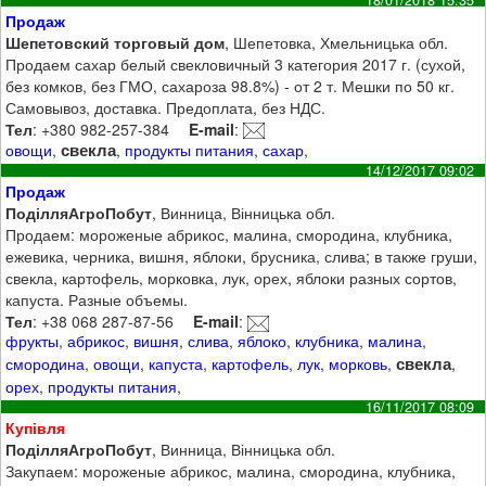
Продаж
Шепетовский торговый дом
, Шепетовка, Хмельницька обл.
Продаем сахар белый свекловичный 3 категория 2017 г. (сухой,
без комков, без ГМО, сахароза 98.8%) - от 2 т. Мешки по 50 кг.
Самовывоз, доставка. Предоплата, без НДС.
Тел
: +380 982-257-384
E-mail
:
свекла
овощи
,
,
продукты питания
,
сахар
,
14/12/2017 09:02
Продаж
ПоділляАгроПобут
, Винница, Вінницька обл.
Продаем: мороженые абрикос, малина, смородина, клубника,
ежевика, черника, вишня, яблоки, брусника, слива; в также груши,
свекла, картофель, морковка, лук, орех, яблоки разных сортов,
капуста. Разные объемы.
Тел
: +38 068 287-87-56
E-mail
:
фрукты
,
абрикос
,
вишня
,
слива
,
яблоко
,
клубника
,
малина
,
свекла
смородина
,
овощи
,
капуста
,
картофель
,
лук
,
морковь
,
,
орех
,
продукты питания
,
16/11/2017 08:09
Купівля
ПоділляАгроПобут
, Винница, Вінницька обл.
Закупаем: мороженые абрикос, малина, смородина, клубника,