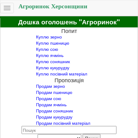
Агроринок Херсонщини
Toggle
navigation
Дошка оголошень "Агроринок"
Попит
Куплю зерно
Куплю пшеницю
Куплю сою
Куплю ячмінь
Куплю соняшник
Куплю кукурудзу
Куплю посівний матеріал
Пропозиція
Продам зерно
Продам пшеницю
Продам сою
Продам ячмінь
Продам соняшник
Продам кукурудзу
Продам посівний матеріал