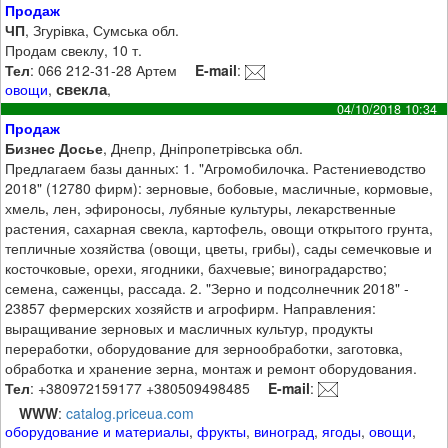
Продаж
ЧП
, Згурівка, Сумська обл.
Продам свеклу, 10 т.
Тел
: 066 212-31-28 Артем
E-mail
:
свекла
овощи
,
,
04/10/2018 10:34
Продаж
Бизнес Досье
, Днепр, Дніпропетрівська обл.
Предлагаем базы данных: 1. "Агромобилочка. Растениеводство
2018" (12780 фирм): зерновые, бобовые, масличные, кормовые,
хмель, лен, эфироносы, лубяные культуры, лекарственные
растения, сахарная свекла, картофель, овощи открытого грунта,
тепличные хозяйства (овощи, цветы, грибы), сады семечковые и
косточковые, орехи, ягодники, бахчевые; виноградарство;
семена, саженцы, рассада. 2. "Зерно и подсолнечник 2018" -
23857 фермерских хозяйств и агрофирм. Направления:
выращивание зерновых и масличных культур, продукты
переработки, оборудование для зернообработки, заготовка,
обработка и хранение зерна, монтаж и ремонт оборудования.
Тел
: +380972159177 +380509498485
E-mail
:
WWW
:
catalog.priceua.com
оборудование и материалы
,
фрукты
,
виноград
,
ягоды
,
овощи
,