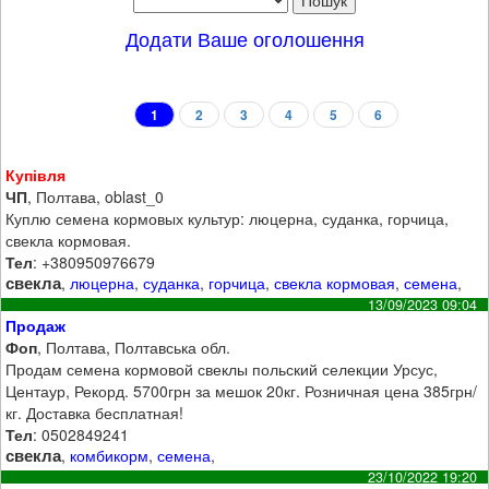
Додати Ваше оголошення
1
2
3
4
5
6
Купівля
ЧП
, Полтава, oblast_0
Куплю семена кормовых культур: люцерна, суданка, горчица,
свекла кормовая.
Тел
: +380950976679
свекла
,
люцерна
,
суданка
,
горчица
,
свекла кормовая
,
семена
,
13/09/2023 09:04
Продаж
Фоп
, Полтава, Полтавська обл.
Продам семена кормовой свеклы польский селекции Урсус,
Центаур, Рекорд. 5700грн за мешок 20кг. Розничная цена 385грн/
кг. Доставка бесплатная!
Тел
: 0502849241
свекла
,
комбикорм
,
семена
,
23/10/2022 19:20