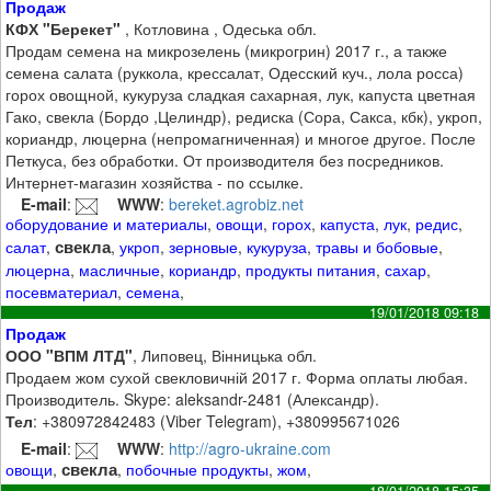
Продаж
КФХ "Берекет"
, Котловина , Одеська обл.
Продам семена на микрозелень (микрогрин) 2017 г., а также
семена салата (руккола, крессалат, Одесский куч., лола росса)
горох овощной, кукуруза сладкая сахарная, лук, капуста цветная
Гако, свекла (Бордо ,Целиндр), редиска (Сора, Сакса, кбк), укроп,
кориандр, люцерна (непромагниченная) и многое другое. После
Петкуса, без обработки. От производителя без посредников.
Интернет-магазин хозяйства - по ссылке.
E-mail
:
WWW
:
bereket.agrobiz.net
оборудование и материалы
,
овощи
,
горох
,
капуста
,
лук
,
редис
,
свекла
салат
,
,
укроп
,
зерновые
,
кукуруза
,
травы и бобовые
,
люцерна
,
масличные
,
кориандр
,
продукты питания
,
сахар
,
посевматериал
,
семена
,
19/01/2018 09:18
Продаж
ООО "ВПМ ЛТД"
, Липовец, Вінницька обл.
Продаем жом сухой свекловичній 2017 г. Форма оплаты любая.
Производитель. Skype: aleksandr-2481 (Александр).
Тел
: +380972842483 (Viber Telegram), +380995671026
E-mail
:
WWW
:
http://agro-ukraine.com
свекла
овощи
,
,
побочные продукты
,
жом
,
18/01/2018 15:35