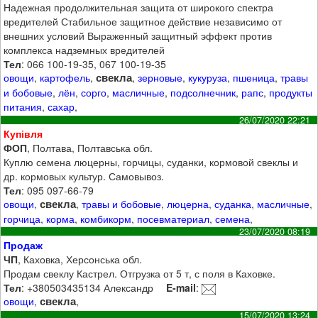
Надежная продолжительная защита от широкого спектра
вредителей Стабильное защитное действие независимо от
внешних условий Выраженный защитный эффект против
комплекса надземных вредителей
Тел
: 066 100-19-35, 067 100-19-35
свекла
овощи
,
картофель
,
,
зерновые
,
кукуруза
,
пшеница
,
травы
и бобовые
,
лён
,
сорго
,
масличные
,
подсолнечник
,
рапс
,
продукты
питания
,
сахар
,
26/07/2020 22:21
Купівля
ФОП
, Полтава, Полтавська обл.
Куплю семена люцерны, горчицы, суданки, кормовой свеклы и
др. кормовых культур. Самовывоз.
Тел
: 095 097-66-79
свекла
овощи
,
,
травы и бобовые
,
люцерна
,
суданка
,
масличные
,
горчица
,
корма
,
комбикорм
,
посевматериал
,
семена
,
23/07/2020 08:19
Продаж
ЧП
, Каховка, Херсонська обл.
Продам свеклу Кастрел. Отгрузка от 5 т, с поля в Каховке.
Тел
: +380503435134 Александр
E-mail
:
свекла
овощи
,
,
15/07/2020 13:24