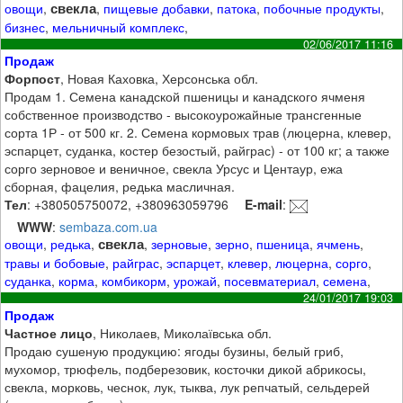
свекла
овощи
,
,
пищевые добавки
,
патока
,
побочные продукты
,
бизнес
,
мельничный комплекс
,
02/06/2017 11:16
Продаж
Форпост
, Новая Каховка, Херсонська обл.
Продам 1. Семена канадской пшеницы и канадского ячменя
собственное производство - высокоурожайные трансгенные
сорта 1Р - от 500 кг. 2. Семена кормовых трав (люцерна, клевер,
эспарцет, суданка, костер безостый, райграс) - от 100 кг; а также
сорго зерновое и веничное, свекла Урсус и Центаур, ежа
сборная, фацелия, редька масличная.
Тел
: +380505750072, +380963059796
E-mail
:
WWW
:
sembaza.com.ua
свекла
овощи
,
редька
,
,
зерновые
,
зерно
,
пшеница
,
ячмень
,
травы и бобовые
,
райграс
,
эспарцет
,
клевер
,
люцерна
,
сорго
,
суданка
,
корма
,
комбикорм
,
урожай
,
посевматериал
,
семена
,
24/01/2017 19:03
Продаж
Частное лицо
, Николаев, Миколаївська обл.
Продаю сушеную продукцию: ягоды бузины, белый гриб,
мухомор, трюфель, подберезовик, косточки дикой абрикосы,
свекла, морковь, чеснок, лук, тыква, лук репчатый, сельдерей