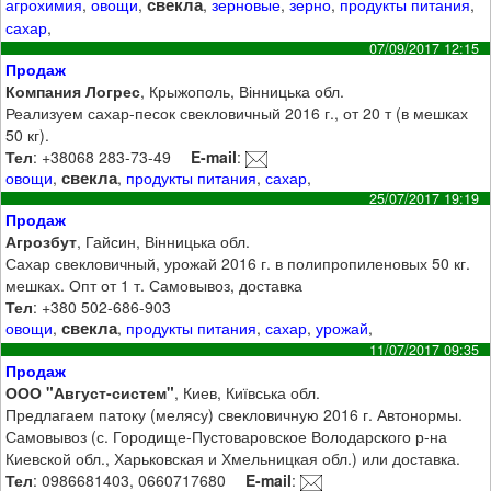
свекла
агрохимия
,
овощи
,
,
зерновые
,
зерно
,
продукты питания
,
сахар
,
07/09/2017 12:15
Продаж
Компания Логрес
, Крыжополь, Вінницька обл.
Реализуем сахар-песок свекловичный 2016 г., от 20 т (в мешках
50 кг).
Тел
: +38068 283-73-49
E-mail
:
свекла
овощи
,
,
продукты питания
,
сахар
,
25/07/2017 19:19
Продаж
Агрозбут
, Гайсин, Вінницька обл.
Сахар свекловичный, урожай 2016 г. в полипропиленовых 50 кг.
мешках. Опт от 1 т. Самовывоз, доставка
Тел
: +380 502-686-903
свекла
овощи
,
,
продукты питания
,
сахар
,
урожай
,
11/07/2017 09:35
Продаж
ООО "Август-систем"
, Киев, Київська обл.
Предлагаем патоку (мелясу) свекловичную 2016 г. Автонормы.
Самовывоз (с. Городище-Пустоваровское Володарского р-на
Киевской обл., Харьковская и Хмельницкая обл.) или доставка.
Тел
: 0986681403, 0660717680
E-mail
: