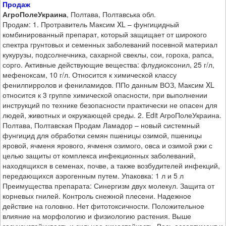
Продаж
АгроПолеУкраина
, Полтава, Полтавська обл.
Продам: 1. Протравитель Максим XL – фунгицидный
комбинированный препарат, который защищает от широкого
спектра грунтовых и семенных заболеваний посевной материал
кукурузы, подсолнечника, сахарной свеклы, сои, гороха, рапса,
сорго. Активные действующие вещества: флудиоксонил, 25 г/л,
мефеноксам, 10 г/л. Относится к химической классу
фенилпирролов и фениламидов. ППо данным ВОЗ, Максим XL
относится к 3 группе химической опасности, при выполнении
инструкций по технике безопасности практически не опасен для
людей, животных и окружающей среды. 2. Edit АгроПолеУкраина.
Полтава, Полтавская Продам Ламадор – новый системный
фунгицид для обработки семян пшеницы озимой, пшеницы
яровой, ячменя ярового, ячменя озимого, овса и озимой ржи с
целью защиты от комплекса инфекционных заболеваний,
находящихся в семенах, почве, а также возбудителей инфекций,
передающихся аэрогенным путем. Упаковка: 1 л и 5 л
Преимущества препарата: Синергизм двух молекул. Защита от
корневых гнилей. Контроль снежной плесени. Надежное
действие на головню. Нет фитотоксичности. Положительное
влияние на морфологию и физиологию растения. Выше