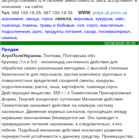
засухоустойчивость и сильнее зимостойкость. Весь ассортимент и
описание - на сайте.
Тел
: 066 100-19-35, 067 100-19-35
WWW
:
polya-uk.prom.ua
свекла
агрохимия
,
овощи
,
горох
,
,
зерновые
,
кукуруза
,
овёс
,
пшеница
,
ячмень
,
травы и бобовые
,
соя
,
сорго
,
масличные
,
подсолнечник
,
рапс
,
продукты питания
,
сахар
,
посевматериал
,
семена
,
03/08/2020 00:00
Продаж
АгроПолеУкраина
, Полтава, Полтавська обл.
Круизер (1л и 5л) - инсектицид системного действия для
обработки семян различными методами, с высокой степенью
безопасности для персонала, против комплекса грунтовых и
поверхностных вредителей сахарной свеклы, кукурузы,
подсолнечника, рапса, льна, картофеля, пшеници,сорго.
Действующее вещество: 350 г / л Тиаметоксам Препаративная
форма: Текучий концентрат суспензии Механизм действия:
Тиаметоксам оказывает действие на нервную систему
насекомых. Движение нервных сигналов, проходящих между
нервными окончаниями блокируются им. Это приводит к
прекращению питания насекомым, а следовательно, к его
гибели. Подобный механизм действия исключает развитие
перекрестной устойчивости к данному средству. Преимущества: