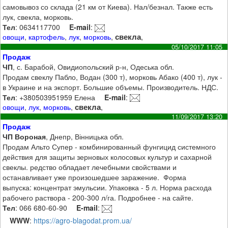
самовывоз со склада (21 км от Киева). Нал/безнал. Также есть
лук, свекла, морковь.
Тел
: 0634117700
E-mail
:
свекла
овощи
,
картофель
,
лук
,
морковь
,
,
05/10/2017 11:05
Продаж
ЧП
, с. Барабой, Овидиопольский р-н, Одеська обл.
Продам свеклу Пабло, Водан (300 т), морковь Абако (400 т), лук -
в Украине и на экспорт. Большие объемы. Производитель. НДС.
Тел
: +380503951959 Елена
E-mail
:
свекла
овощи
,
лук
,
морковь
,
,
11/09/2017 13:20
Продаж
ЧП Вороная
, Днепр, Вінницька обл.
Продам Альто Супер - комбинированный фунгицид системного
действия для защиты зерновых колосовых культур и сахарной
свеклы. редство обладает лечебными свойствами и
останавливает уже произошедшее заражение. Форма
выпуска: концентрат эмульсии. Упаковка - 5 л. Норма расхода
рабочего раствора - 200-300 л/га. Подробнее - на сайте.
Тел
: 066 680-60-90
E-mail
:
WWW
:
https://agro-blagodat.prom.ua/