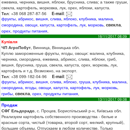
ежевика, черника, вишня, яблоки, брусника, слива; а также груши,
свекла, картофель, морковка, лук, орех, яблоки, капуста.
Тел
: +38 068 287-87-56
E-mail
:
фрукты
,
абрикос
,
вишня
,
слива
,
яблоко
,
клубника
,
малина
,
свекла
смородина
,
овощи
,
капуста
,
картофель
,
лук
,
морковь
,
,
орех
,
продукты питания
,
16/11/2017 08:09
Купівля
ЧП АгроПобут
, Винница, Вінницька обл.
Куплю замороженные фрукты, ягоды, овощи: малина, клубника,
черника, смородина, ежевика, абрикос, слива, яблоки, гриб,
вишня, брусника, груша, свекла, капуста, орех, морковь, лук,
картофель и т.д. Возможно, на экспорт.
Тел
: +38 099-182-04-96
E-mail
:
фрукты
,
абрикос
,
вишня
,
слива
,
яблоко
,
груша
,
клубника
,
малина
,
смородина
,
ягоды
,
овощи
,
капуста
,
картофель
,
лук
,
морковь
,
свекла
грибы
,
,
орех
,
продукты питания
,
13/11/2017 09:08
Продаж
СФГ Ельдорадо
, с. Процев, Бориспільський р-н, Київська обл.
Реализуем картофель собственного производства - белые и
красные сорта, чистый (товарка, второй сорт, мелкий, крупный),
большие объемы. Отпускаем в любом количестве. Только