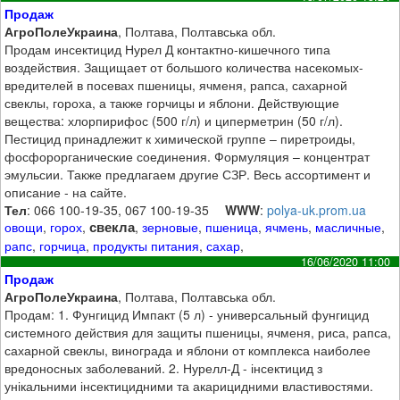
Продаж
АгроПолеУкраина
, Полтава, Полтавська обл.
Продам инсектицид Нурел Д контактно-кишечного типа
воздействия. Защищает от большого количества насекомых-
вредителей в посевах пшеницы, ячменя, рапса, сахарной
свеклы, гороха, а также горчицы и яблони. Действующие
вещества: хлорпирифос (500 г/л) и циперметрин (50 г/л).
Пестицид принадлежит к химической группе – пиретроиды,
фосфорорганические соединения. Формуляция – концентрат
эмульсии. Также предлагаем другие СЗР. Весь ассортимент и
описание - на сайте.
Тел
: 066 100-19-35, 067 100-19-35
WWW
:
polya-uk.prom.ua
свекла
овощи
,
горох
,
,
зерновые
,
пшеница
,
ячмень
,
масличные
,
рапс
,
горчица
,
продукты питания
,
сахар
,
16/06/2020 11:00
Продаж
АгроПолеУкраина
, Полтава, Полтавська обл.
Продам: 1. Фунгицид Импакт (5 л) - универсальный фунгицид
системного действия для защиты пшеницы, ячменя, риса, рапса,
сахарной свеклы, винограда и яблони от комплекса наиболее
вредоносных заболеваний. 2. Нурелл-Д - інсектицид з
унікальними інсектицидними та акарицидними властивостями.