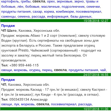
свекла
картофель
,
грибы
,
,
орех
,
зерновые
,
зерно
,
травы и
бобовые
,
лён
,
бобовые
,
масличные
,
подсолнечник
,
семечки
,
продукты питания
,
сахар
,
корма
,
комбикорм
,
посевматериал
,
саженцы
,
семена
,
рассада
,
информация
,
базы данных
,
15/08/2018 12:27
Продаж
ЧП Шато
, Каховка, Херсонська обл.
Продам: морковь Абако 1 и 2 сорт (помельче); свеклу столовую
Водан (круглая). Есть сертификаты на свободные зоны для
экспорта в Беларусь и Россию. Также предлагаем огурец
грунтовой Presto, Чайковский (сортированный) - подходит на
засолку и закатку; перец желтый типа Белозерка. От
производителя.
Тел
: +380 959-446-115
свекла
овощи
,
морковь
,
огурец
,
перец
,
,
продукты питания
,
чай
,
24/07/2018 16:55
Продаж
ЧП
, Каховка, Херсонська обл.
Продам: морковь Каскад - 17 грн./кг (в мешках); свеклу Кастрел -
4 грн./кг (в мешках); лук Кэнди - 4 грн./кг (рассада, в сетках).
Тел
: 0503435134 Александр
свекла
овощи
,
лук
,
морковь
,
,
посевматериал
,
рассада
,
10/07/2018 11:00