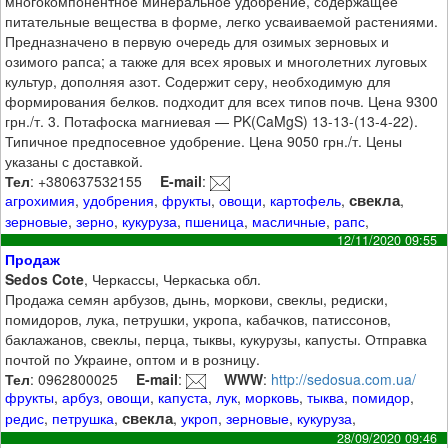
многокомпонентное минеральное удобрение, содержащее
питательные вещества в форме, легко усваиваемой растениями.
Предназначено в первую очередь для озимых зерновых и
озимого рапса; а также для всех яровых и многолетних луговых
культур, дополняя азот. Содержит серу, необходимую для
формирования белков. подходит для всех типов почв. Цена 9300
грн./т. 3. Потафоска магниевая — PK(CaMgS) 13-13-(13-4-22).
Типичное предпосевное удобрение. Цена 9050 грн./т. Цены
указаны с доставкой.
Тел
: +380637532155
E-mail
:
свекла
агрохимия
,
удобрения
,
фрукты
,
овощи
,
картофель
,
,
зерновые
,
зерно
,
кукуруза
,
пшеница
,
масличные
,
рапс
,
12/11/2020 09:55
Продаж
Sedos Cote
, Черкассы, Черкаська обл.
Продажа семян арбузов, дынь, моркови, свеклы, редиски,
помидоров, лука, петрушки, укропа, кабачков, патиссонов,
баклажанов, свеклы, перца, тыквы, кукурузы, капусты. Отправка
почтой по Украине, оптом и в розницу.
Тел
: 0962800025
E-mail
:
WWW
:
http://sedosua.com.ua/
фрукты
,
арбуз
,
овощи
,
капуста
,
лук
,
морковь
,
тыква
,
помидор
,
свекла
редис
,
петрушка
,
,
укроп
,
зерновые
,
кукуруза
,
28/09/2020 09:46