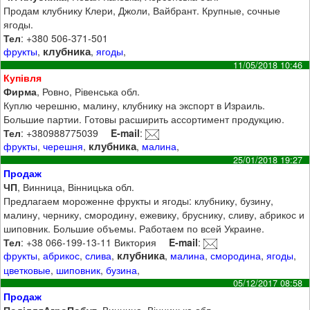
Продам клубнику Клери, Джоли, Вайбрант. Крупные, сочные
ягоды.
Тел
: +380 506-371-501
клубника
фрукты
,
,
ягоды
,
11/05/2018 10:46
Купівля
Фирма
, Ровно, Рівенська обл.
Куплю черешню, малину, клубнику на экспорт в Израиль.
Большие партии. Готовы расширить ассортимент продукцию.
Тел
: +380988775039
E-mail
:
клубника
фрукты
,
черешня
,
,
малина
,
25/01/2018 19:27
Продаж
ЧП
, Винница, Вінницька обл.
Предлагаем мороженне фрукты и ягоды: клубнику, бузину,
малину, чернику, смородину, ежевику, бруснику, сливу, абрикос и
шиповник. Большие объемы. Работаем по всей Украине.
Тел
: +38 066-199-13-11 Виктория
E-mail
:
клубника
фрукты
,
абрикос
,
слива
,
,
малина
,
смородина
,
ягоды
,
цветковые
,
шиповник
,
бузина
,
05/12/2017 08:58
Продаж
ПоділляАгроПобут
, Винница, Вінницька обл.