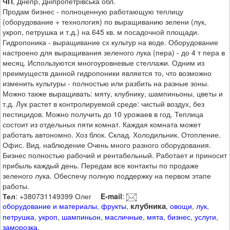
ЧП
, Днепр, Дніпропетрівська обл.
Продам бизнес - полноценную работающую теплицу
(оборудование + технология) по выращиванию зелени (лук,
укроп, петрушка и т.д.) на 645 кв. м посадочной площади.
Гидропоника - выращивание сх культур на воде. Оборудование
настроено для выращивания зеленого лука (пера) - до 4 т пера в
месяц. Используются многоуровневые стеллажи. Одним из
преимуществ данной гидропоники является то, что возможно
изменить культуры - полностью или разбить на разные зоны.
Можно также выращивать: мяту, клубнику, шампиньоны, цветы и
т.д. Лук растет в контролируемой среде: чистый воздух, без
пестицидов. Можно получить до 10 урожаев в год. Теплица
состоит из отдельных пяти комнат. Каждая комната может
работать автономно. Хоз блок. Склад. Холодильник. Отопление.
Офис. Вид. наблюдение Очень много разного оборудования.
Бизнес полностью рабочий и рентабельный. Работает и приносит
прибыль каждый день. Передам все контакты по продаже
зеленого лука. Обеспечу полную поддержку на первом этапе
работы.
Тел
: +380731149399 Олег
E-mail
:
клубника
оборудование и материалы
,
фрукты
,
,
овощи
,
лук
,
петрушка
,
укроп
,
шампиньон
,
масличные
,
мята
,
бизнес
,
услуги
,
заморозка
,