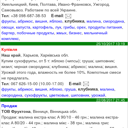
Хмельницкий, Киев, Полтава, Ивано-Франковск, Ужгород.
Самовывоз. Работаем по всей Украине.
Тел
: +38 098-687-38-53
E-mail
:
клубника
фрукты
,
абрикос
,
вишня
,
яблоко
,
,
малина
,
смородина
,
овощи
,
капуста
,
картофель
,
лук
,
грибы
,
орех
,
продукты питания
,
бартер
,
побочные продукты
,
жмых
,
бизнес
,
мельничный
комплекс
,
25/10/2017 13:19
Купівля
Наш край
, Харьков, Харківська обл.
Купим сухофрукты, от 5 т: яблоко (чипсы); груша; шиповник;
кизил; черная смородина; клубника; абрикос; малина; вишня.
Урожай этого года, влажность не более 10%. Компотные смеси
не предлагать.
Тел
: 067 626-15-00 (10.00-17.00)
E-mail
:
клубника
фрукты
,
абрикос
,
вишня
,
яблоко
,
груша
,
,
малина
,
смородина
,
сухофрукты
,
цветковые
,
шиповник
,
урожай
,
22/08/2017 21:45
Продаж
ТОВ Фруктона
, Вінниця, Вінницька обл.
Продам: малина екстра-клас А 90/10 - 46 грн.; малина екстра-
клас А 80/20 - 44 грн.; малина мікс - 38 грн.; малина грис