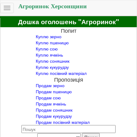
Агроринок Херсонщини
Toggle
navigation
Дошка оголошень "Агроринок"
Попит
Куплю зерно
Куплю пшеницю
Куплю сою
Куплю ячмінь
Куплю соняшник
Куплю кукурудзу
Куплю посівний матеріал
Пропозиція
Продам зерно
Продам пшеницю
Продам сою
Продам ячмінь
Продам соняшник
Продам кукурудзу
Продам посівний матеріал