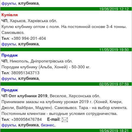
клубника
фрукты
,
,
19/06/2019 12:12
Купівля
ЧП
, Харьков, Харківська обл.
Куплю клубнику оптом с поля. На постоянной основе 3-4 тонны.
Самовывоз.
Тел
: +380 994-201-404
клубника
фрукты
,
,
11/05/2019 19:50
Продаж
ЧП
, Никополь, Дніпропетрівська обл.
Породам клубнику (Альба, Хоней) - 50-300 кг.
Тел
: 380951343713
клубника
фрукты
,
,
02/05/2019 07:59
Продаж
ЧП Опт клубники 2019
, Веселое, Херсонська обл.
Принимаем заказы на клубнику урожая 2019 г. (Хоней, Клери,
Джоли, Вайбран, Мадлен). Самовывоз. Тара - на выбор клиента.
Постоянным клиентам - выгодные условия сотрудничества.
Тел
: +380958476784
E-mail
:
клубника
фрукты
,
,
бизнес
,
16/04/2019 18:21