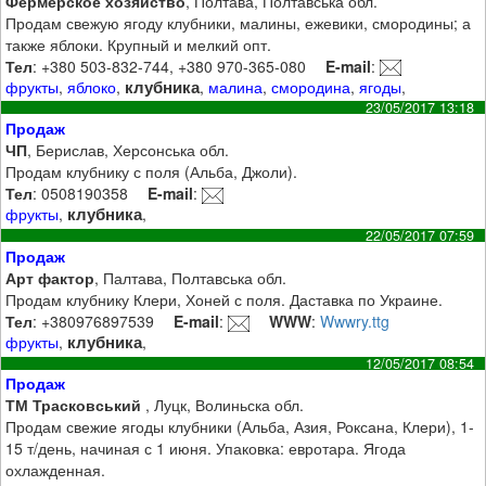
Фермерское хозяйство
, Полтава, Полтавська обл.
Продам свежую ягоду клубники, малины, ежевики, смородины; а
также яблоки. Крупный и мелкий опт.
Тел
: +380 503-832-744, +380 970-365-080
E-mail
:
клубника
фрукты
,
яблоко
,
,
малина
,
смородина
,
ягоды
,
23/05/2017 13:18
Продаж
ЧП
, Берислав, Херсонська обл.
Продам клубнику с поля (Альба, Джоли).
Тел
: 0508190358
E-mail
:
клубника
фрукты
,
,
22/05/2017 07:59
Продаж
Арт фактор
, Палтава, Полтавська обл.
Продам клубнику Клери, Хоней с поля. Даставка по Украине.
Тел
: +380976897539
E-mail
:
WWW
:
Wwwry.ttg
клубника
фрукты
,
,
12/05/2017 08:54
Продаж
ТМ Трасковський
, Луцк, Волиньска обл.
Продам свежие ягоды клубники (Альба, Азия, Роксана, Клери), 1-
15 т/день, начиная с 1 июня. Упаковка: евротара. Ягода
охлажденная.