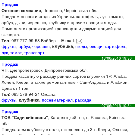
Продаж
Оптовая компания
, Чернигов, Чернігівська обл.
Продаем овощи и ягоды из Украины: картофель, лук, томаты,
арбуз, дыни, черешню, клубнику и прочие овощи и ягоды.
Помогаем с организацией транспорта и документацией для
экспорта.
Тел
: 067 777-99-58 Вайбер
E-mail
:
клубника
фрукты
,
арбуз
,
черешня
,
,
ягоды
,
овощи
,
картофель
,
лук
,
томат
,
транспорт
,
13/06/2016 19:36
Продаж
ЧП
, Днепропетровск, Дніпропетрівська обл.
Продам кассетную рассаду ранних сортов клубники 1Р: Альба,
Хоней, Клери, а также ремонтантные - Сан-Андреас и Альбион.
Цена от 1 грн.
Тел
: 063 576-94-24 Оксана
клубника
фрукты
,
,
посевматериал
,
рассада
,
07/06/2016 10:34
Продаж
ТОВ "Сади київщини"
, Кагарлыцкий р-н, с. Расавка, Київська
обл.
Предлагаем клубнику с поля, ежедневно до 3 т: Клери, Ольвия,