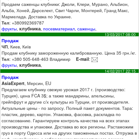
Продаем саженцы клубники: Джоли, Клери, Мурано, Альбион,
Альба, Хоней, Дарселект, Свит Чарли, Монтерей, Гранд Макс,
Мармелада. Доставка по Украине.
Тел
: +380992369787
клубника
фрукты
,
,
посевматериал
,
саженцы
,
13/03/2017 08:00
Продаж
ЧП
, Киев, Київ
Продам клубнику замороженную калиброванную. Цена 35 грн./кг.
Тел
: +380 505-648-463 Владимир
E-mail
:
клубника
фрукты
,
,
14/02/2017 22:15
Продаж
AsiaExpert
, Мерсин, EU
Предлагаем клубнику свежую урожая 2017 г. (производство:
Турция), цена FCA 3$; а также мандарины, апельсины,
грейпфрут и другие с/х культуры из Турции, от производителя.
Актуальные цены - по запросу. Полный пакет документов. Тара:
пластик, дерево, картон. Упаковка, фасовка, раскладка по
согласованию. Гарантируем контроль качества на всех этапах
производства и упаковки. Доставка во все регионы. Растаможим
груз в порту Одесса или на других таможенных постах. Отгрузка в
реф. контейнерах, с соблюдением температурного режима.