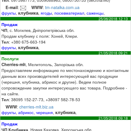
Тел
: 0975987173, 0509088965, 0800750753 (бесплатно)
E-mail
:
WWW
:
tm-natalka.com.ua
клубника
фрукты
,
,
ягоды
,
посевматериал
,
саженцы
,
25/06/2018 12:13
Продаж
ЧП
, с. Могилев, Дніпропетрівська обл.
Продам клубнику с поля: Хоней, Клери.
Тел
: +380 675-663-194
клубника
фрукты
,
,
21/05/2018 09:21
Послуги
Cherries-mlt
, Мелитополь, Запорізька обл.
Предоставляем информацию по местонахождению и контактным
данным всех производителей интересующей вас продукции
(черешня, клубника, абрикос и другие). Ведем полное
сопровождение закупки интересующего вас товара. Подробнее -
на сайте.
Тел
: 38095 152-27-73, +38097 582-78-53
WWW
:
cherries-mlt.biz.ua
клубника
фрукты
,
абрикос
,
черешня
,
,
21/05/2018 09:18
Продаж
ЧП Клубника
, Новая Каховка, Херсонська обл.