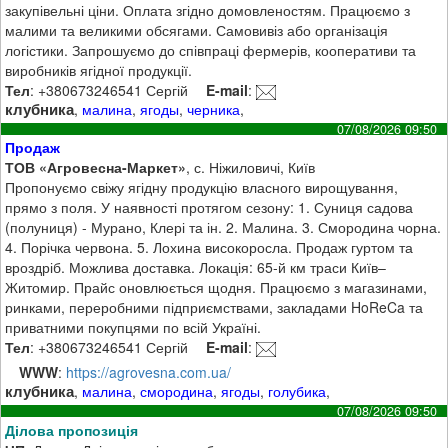
закупівельні ціни. Оплата згідно домовленостям. Працюємо з
малими та великими обсягами. Самовивіз або організація
логістики. Запрошуємо до співпраці фермерів, кооперативи та
виробників ягідної продукції.
Тел
: +380673246541 Сергій
E-mail
:
клубника
,
малина
,
ягоды
,
черника
,
07/08/2026 09:50
Продаж
ТОВ «Агровесна-Маркет»
, с. Ніжиловичі, Київ
Пропонуємо свіжу ягідну продукцію власного вирощування,
прямо з поля. У наявності протягом сезону: 1. Суниця садова
(полуниця) - Мурано, Клері та ін. 2. Малина. 3. Смородина чорна.
4. Порічка червона. 5. Лохина високоросла. Продаж гуртом та
вроздріб. Можлива доставка. Локація: 65-й км траси Київ–
Житомир. Прайс оновлюється щодня. Працюємо з магазинами,
ринками, переробними підприємствами, закладами HoReCa та
приватними покупцями по всій Україні.
Тел
: +380673246541 Сергій
E-mail
:
WWW
:
https://agrovesna.com.ua/
клубника
,
малина
,
смородина
,
ягоды
,
голубика
,
07/08/2026 09:50
Ділова пропозиція