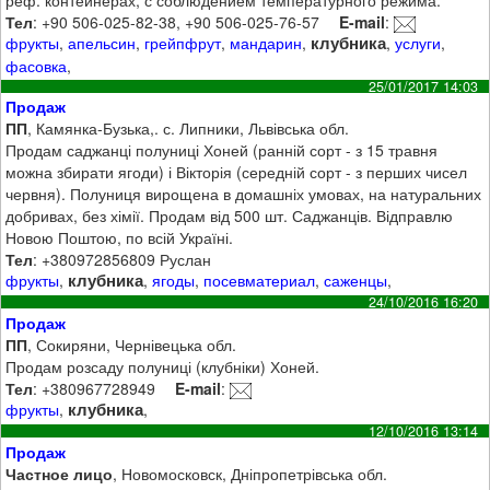
Тел
: +90 506-025-82-38, +90 506-025-76-57
E-mail
:
клубника
фрукты
,
апельсин
,
грейпфрут
,
мандарин
,
,
услуги
,
фасовка
,
25/01/2017 14:03
Продаж
ПП
, Камянка-Бузька,. с. Липники, Львівська обл.
Продам саджанці полуниці Хоней (ранній сорт - з 15 травня
можна збирати ягоди) і Вікторія (середній сорт - з перших чисел
червня). Полуниця вирощена в домашніх умовах, на натуральних
добривах, без хімії. Продам від 500 шт. Саджанців. Відправлю
Новою Поштою, по всій Україні.
Тел
: +380972856809 Руслан
клубника
фрукты
,
,
ягоды
,
посевматериал
,
саженцы
,
24/10/2016 16:20
Продаж
ПП
, Сокиряни, Чернівецька обл.
Продам розсаду полуниці (клубніки) Хоней.
Тел
: +380967728949
E-mail
:
клубника
фрукты
,
,
12/10/2016 13:14
Продаж
Частное лицо
, Новомосковск, Дніпропетрівська обл.