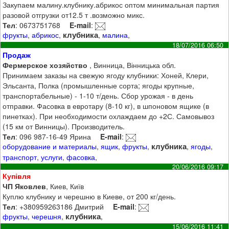
Закупаем малину.клубнику.абрикос оптом минимальная партия
разовой отгрузки от12.5 т .возможно микс.
Тел
: 0673751768
E-mail
:
клубника
фрукты
,
абрикос
,
,
малина
,
18/07/2016 06:50
Продаж
Фермерское хозяйство
, Винница, Вінницька обл.
Принимаем заказы на свежую ягоду клубники: Хоней, Клери,
Эльсанта, Полка (промышленные сорта; ягоды крупные,
транспортабельные) - 1-10 т/день. Сбор урожая - в день
отправки. Фасовка в евротару (8-10 кг), в шпоновом ящике (в
пинетках). При необходимости охлаждаем до +2С. Самовывоз
(15 км от Винницы). Производитель.
Тел
: 096 987-16-49 Ярина
E-mail
:
клубника
оборудование и материалы
,
ящик
,
фрукты
,
,
ягоды
,
транспорт
,
услуги
,
фасовка
,
20/06/2016 09:17
Купівля
ЧП Яковлев
, Киев, Київ
Куплю клубнику и черешню в Киеве, от 200 кг/день.
Тел
: +380959263186 Дмитрий
E-mail
:
клубника
фрукты
,
черешня
,
,
15/06/2016 11:41