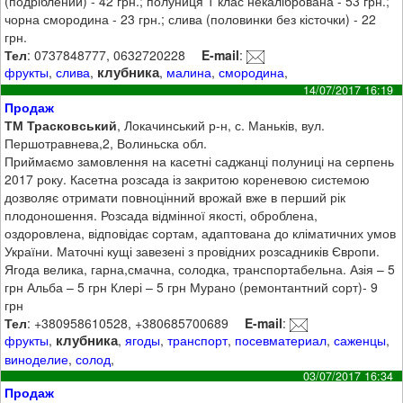
(подріблений) - 42 грн.; полуниця 1 клас некалібрована - 53 грн.;
чорна смородина - 23 грн.; слива (половинки без кісточки) - 22
грн.
Тел
: 0737848777, 0632720228
E-mail
:
клубника
фрукты
,
слива
,
,
малина
,
смородина
,
14/07/2017 16:19
Продаж
ТМ Трасковський
, Локачинський р-н, с. Маньків, вул.
Першотравнева,2, Волиньска обл.
Приймаємо замовлення на касетні саджанці полуниці на серпень
2017 року. Касетна розсада із закритою кореневою системою
дозволяє отримати повноцінний врожай вже в перший рік
плодоношення. Розсада відмінної якості, оброблена,
оздоровлена, відповідає сортам, адаптована до кліматичних умов
України. Маточні кущі завезені з провідних розсадників Європи.
Ягода велика, гарна,смачна, солодка, транспортабельна. Азія – 5
грн Альба – 5 грн Клері – 5 грн Мурано (ремонтантний сорт)- 9
грн
Тел
: +380958610528, +380685700689
E-mail
:
клубника
фрукты
,
,
ягоды
,
транспорт
,
посевматериал
,
саженцы
,
виноделие
,
солод
,
03/07/2017 16:34
Продаж