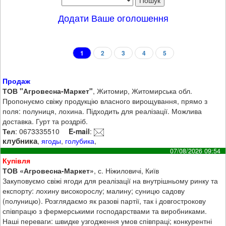
Додати Ваше оголошення
1
2
3
4
5
Продаж
ТОВ "Агровесна-Маркет"
, Житомир, Житомирська обл.
Пропонуємо свіжу продукцію власного вирощування, прямо з
поля: полуниця, лохина. Підходить для реалізації. Можлива
доставка. Гурт та роздріб.
Тел
: 0673335510
E-mail
:
клубника
,
ягоды
,
голубика
,
07/08/2026 09:54
Купівля
ТОВ «Агровесна-Маркет»
, с. Ніжиловичі, Київ
Закуповуємо свіжі ягоди для реалізації на внутрішньому ринку та
експорту: лохину високорослу; малину; суницю садову
(полуницю). Розглядаємо як разові партії, так і довгострокову
співпрацю з фермерськими господарствами та виробниками.
Наші переваги: швидке узгодження умов співпраці; конкурентні