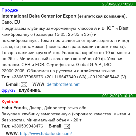
25/06/2020 10:20
Продаж
International Delta Center for Export (египетская компания)
,
Cairo, EU
Предлагаем клубнику замороженную классов А и В, IQF и Blast,
калиброванную (размеры 15-25, 25-35 и 35+) и
некалиброванную. Товар поставляется от производителя и под
заказ, не растаможен (помогаем с растаможиванием товара).
Товар в наличии круглый год. Упаковка: коробки по 10 кг, мешки
по 25 кг. Минимальный заказ: один контейнер 40 ф. Условия
поставки: CFR и FOB. Сертификаты: Global G.A.P., ISO
22000:2005. Общаемся на русском и английском языках.
Тел
: +380637095676,+201119647349 (WA),+201202455442 (V)
E-mail
:
WWW
:
deltabrothers.net
клубника
фрукты
,
,
09/12/2019 10:19
Купівля
Haba Foods
, Днепр, Дніпропетрівська обл.
Закупаем клубнику замороженную (хорошего качества, мытая и
без хвоста). Минимальный объем - 20 т.
Тел
: +380509943476
E-mail
:
WWW
:
http://www.habafoods.com/