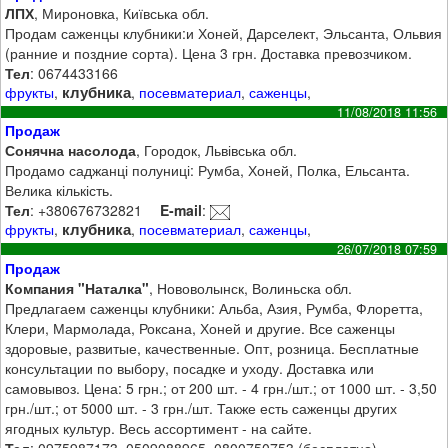
ЛПХ
, Мироновка, Київська обл.
Продам саженцы клубники:и Хоней, Дарселект, Эльсанта, Ольвия
(ранние и поздние сорта). Цена 3 грн. Доставка превозчиком.
Тел
: 0674433166
клубника
фрукты
,
,
посевматериал
,
саженцы
,
11/08/2018 11:56
Продаж
Сонячна насолода
, Городок, Львівська обл.
Продамо саджанці полуниці: Румба, Хоней, Полка, Ельсанта.
Велика кількість.
Тел
: +380676732821
E-mail
:
клубника
фрукты
,
,
посевматериал
,
саженцы
,
26/07/2018 07:59
Продаж
Компания "Наталка"
, Нововолынск, Волиньска обл.
Предлагаем саженцы клубники: Альба, Азия, Румба, Флоретта,
Клери, Мармолада, Роксана, Хоней и другие. Все саженцы
здоровые, развитые, качественные. Опт, розница. Бесплатные
консультации по выбору, посадке и уходу. Доставка или
самовывоз. Цена: 5 грн.; от 200 шт. - 4 грн./шт.; от 1000 шт. - 3,50
грн./шт.; от 5000 шт. - 3 грн./шт. Также есть саженцы других
ягодных культур. Весь ассортимент - на сайте.