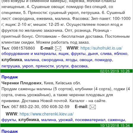
(без кожуры и семенной камеры); нарезка; яблоки-слайсы
нечищеные. 4. Сушеные овощи: помидор без специй, со
специями, 5. Пряности: сушеный укроп, петрушка. 6. Сушеный
лист: смородина, ежевика, малина. Фасовка: Зип-пакет: 100-1000
г; ящик: 2-10 кг; мешок: 12-25 кг. Осуществляем помол ягод и
фруктов по желанию заказчика. Опт, розница. Розница -
приятный бонус. Оптовикам – бесплатная доставка. Постоянным
клиентам скидки. Можем работать под заказ.
Тел
: 0981576860
E-mail
:
WWW
:
https://suhofrukt.io.ua/
оборудование и материалы
,
ящик
,
фрукты
,
дыня
,
слива
,
яблоко
,
клубника
,
малина
,
смородина
,
ягоды
,
овощи
,
помидор
,
петрушка
,
укроп
,
пряности
,
услуги
,
фасовка
,
02/01/2019 10:26
Продаж
Черенки Плодових
, Киев, Київська обл.
Продам саженцы малины (5 сортов), клубники (4 сорта), годжи (4
сорта, очень урожайные), а также черенки плодовых для
прививки. Доставка Новой почтой. Каталог - на сайте.
Тел
: 067 883-22-30, 050 608-32-59
E-mail
:
WWW
:
https://www.cherenki.kiev.ua/
клубника
фрукты
,
,
малина
,
урожай
,
посевматериал
,
саженцы
,
10/12/2018 15:34
Продаж