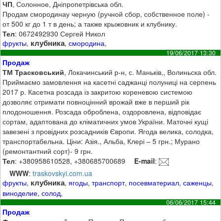
ЧП
, Солонное, Дніпропетрівська обл.
Продам смородинау черную (ручной сбор, собственное поле) -
от 500 кг до 1 т в день; а также крыжовник и клубнику.
Тел
: 0672492930 Сергей Никол
клубника
фрукты
,
,
смородина
,
19/06/2017 13:30
Продаж
ТМ Трасковський
, Локачинський р-н, с. Маньків,, Волиньска обл.
Приймаємо замовлення на касетні саджанці полуниці на серпень
2017 р. Касетна розсада із закритою кореневою системою
дозволяє отримати повноцінний врожай вже в перший рік
плодоношення. Розсада оброблена, оздоровлена, відповідає
сортам, адаптована до кліматичних умов України. Маточні кущі
завезені з провідних розсадників Європи. Ягода велика, солодка,
транспортабельна. Ціни: Азія., Альба, Клері – 5 грн.; Мурано
(ремонтантний сорт)- 9 грн.
Тел
: +380958610528, +380685700689
E-mail
:
WWW
:
traskovskyi.com.ua
клубника
фрукты
,
,
ягоды
,
транспорт
,
посевматериал
,
саженцы
,
виноделие
,
солод
,
06/06/2017 15:44
Продаж