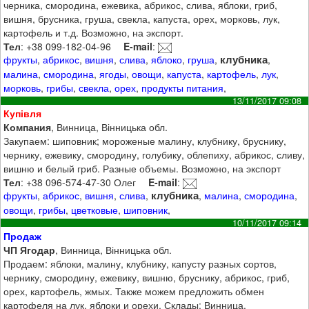
черника, смородина, ежевика, абрикос, слива, яблоки, гриб,
вишня, брусника, груша, свекла, капуста, орех, морковь, лук,
картофель и т.д. Возможно, на экспорт.
Тел
: +38 099-182-04-96
E-mail
:
клубника
фрукты
,
абрикос
,
вишня
,
слива
,
яблоко
,
груша
,
,
малина
,
смородина
,
ягоды
,
овощи
,
капуста
,
картофель
,
лук
,
морковь
,
грибы
,
свекла
,
орех
,
продукты питания
,
13/11/2017 09:08
Купівля
Компания
, Винница, Вінницька обл.
Закупаем: шиповник; мороженые малину, клубнику, бруснику,
чернику, ежевику, смородину, голубику, облепиху, абрикос, сливу,
вишню и белый гриб. Разные объемы. Возможно, на экспорт
Тел
: +38 096-574-47-30 Олег
E-mail
:
клубника
фрукты
,
абрикос
,
вишня
,
слива
,
,
малина
,
смородина
,
овощи
,
грибы
,
цветковые
,
шиповник
,
10/11/2017 09:14
Продаж
ЧП Ягодар
, Винница, Вінницька обл.
Продаем: яблоки, малину, клубнику, капусту разных сортов,
чернику, смородину, ежевику, вишню, бруснику, абрикос, гриб,
орех, картофель, жмых. Также можем предложить обмен
картофеля на лук, яблоки и орехи. Склады: Винница,