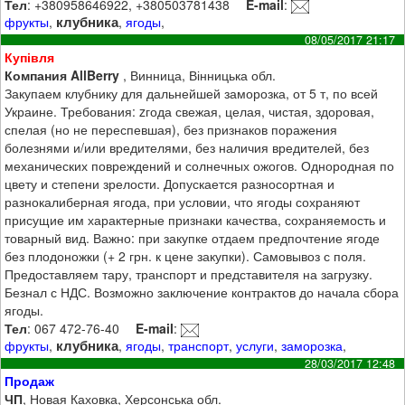
Тел
: +380958646922, +380503781438
E-mail
:
клубника
фрукты
,
,
ягоды
,
08/05/2017 21:17
Купівля
Компания AllBerry
, Винница, Вінницька обл.
Закупаем клубнику для дальнейшей заморозка, от 5 т, по всей
Украине. Требования: zгода свежая, целая, чистая, здоровая,
спелая (но не переспевшая), без признаков поражения
болезнями и/или вредителями, без наличия вредителей, без
механических повреждений и солнечных ожогов. Однородная по
цвету и степени зрелости. Допускается разносортная и
разнокалиберная ягода, при условии, что ягоды сохраняют
присущие им характерные признаки качества, сохраняемость и
товарный вид. Важно: при закупке отдаем предпочтение ягоде
без плодоножки (+ 2 грн. к цене закупки). Самовывоз с поля.
Предоставляем тару, транспорт и представителя на загрузку.
Безнал с НДС. Возможно заключение контрактов до начала сбора
ягоды.
Тел
: 067 472-76-40
E-mail
:
клубника
фрукты
,
,
ягоды
,
транспорт
,
услуги
,
заморозка
,
28/03/2017 12:48
Продаж
ЧП
, Новая Каховка, Херсонська обл.