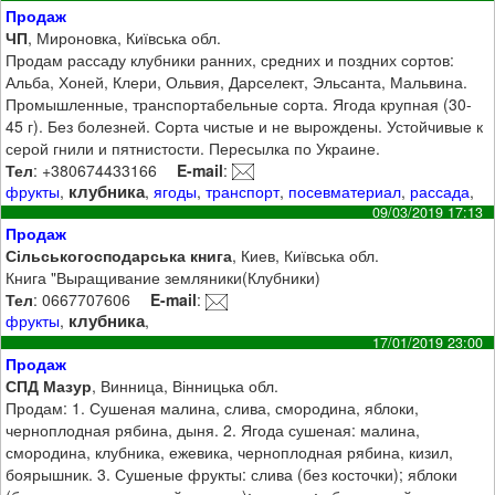
Продаж
ЧП
, Мироновка, Київська обл.
Продам рассаду клубники ранних, средних и поздних сортов:
Альба, Хоней, Клери, Ольвия, Дарселект, Эльсанта, Мальвина.
Промышленные, транспортабельные сорта. Ягода крупная (30-
45 г). Без болезней. Сорта чистые и не вырождены. Устойчивые к
серой гнили и пятнистости. Пересылка по Украине.
Тел
: +380674433166
E-mail
:
клубника
фрукты
,
,
ягоды
,
транспорт
,
посевматериал
,
рассада
,
09/03/2019 17:13
Продаж
Сільськогосподарська книга
, Киев, Київська обл.
Книга "Выращивание земляники(Клубники)
Тел
: 0667707606
E-mail
:
клубника
фрукты
,
,
17/01/2019 23:00
Продаж
СПД Мазур
, Винница, Вінницька обл.
Продам: 1. Сушеная малина, слива, смородина, яблоки,
черноплодная рябина, дыня. 2. Ягода сушеная: малина,
смородина, клубника, ежевика, черноплодная рябина, кизил,
боярышник. 3. Сушеные фрукты: слива (без косточки); яблоки