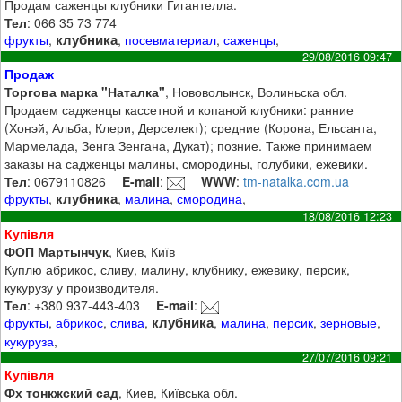
Продам саженцы клубники Гигантелла.
Тел
: 066 35 73 774
клубника
фрукты
,
,
посевматериал
,
саженцы
,
29/08/2016 09:47
Продаж
Торгова марка "Наталка"
, Нововолынск, Волиньска обл.
Продаем садженцы кассетной и копаной клубники: ранние
(Хонэй, Альба, Клери, Дерселект); средние (Корона, Ельсанта,
Мармелада, Зенга Зенгана, Дукат); позние. Также принимаем
заказы на садженцы малины, смородины, голубики, ежевики.
Тел
: 0679110826
E-mail
:
WWW
:
tm-natalka.com.ua
клубника
фрукты
,
,
малина
,
смородина
,
18/08/2016 12:23
Купівля
ФОП Мартынчук
, Киев, Київ
Куплю абрикос, сливу, малину, клубнику, ежевику, персик,
кукурузу у производителя.
Тел
: +380 937-443-403
E-mail
:
клубника
фрукты
,
абрикос
,
слива
,
,
малина
,
персик
,
зерновые
,
кукуруза
,
27/07/2016 09:21
Купівля
Фх тонкжский сад
, Киев, Київська обл.