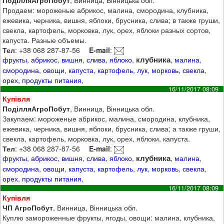
Продаем: мороженые абрикос, малина, смородина, клубника,
ежевика, черника, вишня, яблоки, брусника, слива; в также груши,
свекла, картофель, морковка, лук, орех, яблоки разных сортов,
капуста. Разные объемы.
Тел
: +38 068 287-87-56
E-mail
:
клубника
фрукты
,
абрикос
,
вишня
,
слива
,
яблоко
,
,
малина
,
смородина
,
овощи
,
капуста
,
картофель
,
лук
,
морковь
,
свекла
,
орех
,
продукты питания
,
16/11/2017 08:09
Купівля
ПоділляАгроПобут
, Винница, Вінницька обл.
Закупаем: мороженые абрикос, малина, смородина, клубника,
ежевика, черника, вишня, яблоки, брусника, слива; а также груши,
свекла, картофель, морковка, лук, орех, яблоки, капуста.
Тел
: +38 068 287-87-56
E-mail
:
клубника
фрукты
,
абрикос
,
вишня
,
слива
,
яблоко
,
,
малина
,
смородина
,
овощи
,
капуста
,
картофель
,
лук
,
морковь
,
свекла
,
орех
,
продукты питания
,
16/11/2017 08:09
Купівля
ЧП АгроПобут
, Винница, Вінницька обл.
Куплю замороженные фрукты, ягоды, овощи: малина, клубника,