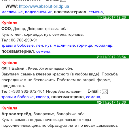
WWW
:
http://www.absolut-oil.dp.ua
посевматериал
масличные
,
подсолнечник
,
,
семена
,
11/12/2017 18:26
Купівля
ООО
, Днепр, Дніпропетрівська обл.
Куплю лен, кориандр, нут, семена горчицы.
Тел
: 06 763-290-91
травы и бобовые
,
лён
,
нут
,
масличные
,
горчица
,
кориандр
,
посевматериал
,
семена
,
21/11/2017 08:54
Купівля
ФЛП Бабий
, Киев, Хмельницька обл.
Закупаем семена клевера красного (в любом виде). Просьба
посредникам не беспокоить. Работаем по второй форме,
предоплата.
Тел
: +380 982-672-101 Игорь Анатольевич
E-mail
:
посевматериал
травы и бобовые
,
клевер
,
,
семена
,
02/11/2017 13:36
Купівля
Агрооилтрейд
, Запорожье, Запорізька обл.
Куплю семена подсолнечника,деловые отходы
подсолнечника,цена по образцу,оплата по весам,самовывоз.