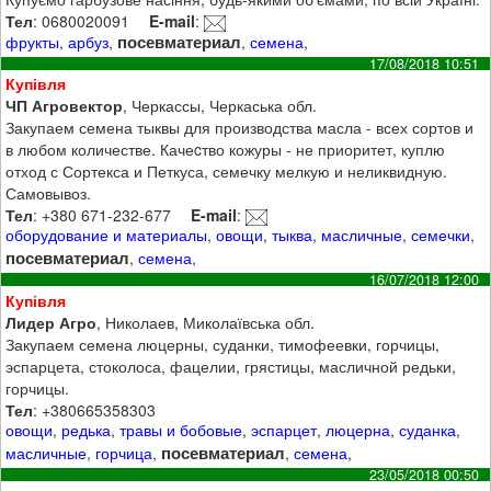
Тел
: 0680020091
E-mail
:
посевматериал
фрукты
,
арбуз
,
,
семена
,
17/08/2018 10:51
Купівля
ЧП Агровектор
, Черкассы, Черкаська обл.
Закупаем семена тыквы для производства масла - всех сортов и
в любом количестве. Качеcтво кожуры - не приоритет, куплю
отход с Сортекса и Петкуса, семечку мелкую и неликвидную.
Самовывоз.
Тел
: +380 671-232-677
E-mail
:
оборудование и материалы
,
овощи
,
тыква
,
масличные
,
семечки
,
посевматериал
,
семена
,
16/07/2018 12:00
Купівля
Лидер Агро
, Николаев, Миколаївська обл.
Закупаем семена люцерны, суданки, тимофеевки, горчицы,
эспарцета, стоколоса, фацелии, грястицы, масличной редьки,
горчицы.
Тел
: +380665358303
овощи
,
редька
,
травы и бобовые
,
эспарцет
,
люцерна
,
суданка
,
посевматериал
масличные
,
горчица
,
,
семена
,
23/05/2018 00:50