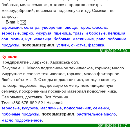
бобовых, мелкосемянки, а также о продажа селитры,
микроудобрений, посевмата подсолнуха и т.д. Ссылки - по
запросу.
E-mail
:
агрохимия
,
селитра
,
удобрения
,
овощи
,
горох
,
фасоль
,
зерновые
,
зерно
,
кукуруза
,
пшеница
,
травы и бобовые
,
пелюшка
,
соя
,
люпин
,
нут
,
чечевица
,
бобовые
,
масличные
,
рапс
,
побочные
посевматериал
продукты
,
,
услуги
,
очистка
,
фасовка
,
18/10/2019 08:39
Купівля
Предприятие
, Харьков, Харківська обл.
Покупаем: 1. Масло подсолнечное техническое, горькое; масло
кукурузное и соевое техническое, горькое; масло фритюрное.
Любые объемы. 2. Отходы подсолнечника, мелкую семечку,
голозер, недозрев, подпревшую семечку,некондиционную
семечку, просроченный посевной материал подсолнечника.
Самовывоз, доставка. Вся Украина.
Тел
: +380 675-952-521 Николай
зерновые
,
кукуруза
,
масличные
,
подсолнечник
,
семечки
,
посевматериал
побочные продукты
,
,
растительное масло
,
масло подсолнечное
,
09/10/2019 13:17