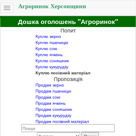
Агроринок Херсонщини
Toggle
navigation
Дошка оголошень "Агроринок"
Попит
Куплю зерно
Куплю пшеницю
Куплю сою
Куплю ячмінь
Куплю соняшник
Куплю кукурудзу
Куплю посівний матеріал
Пропозиція
Продам зерно
Продам пшеницю
Продам сою
Продам ячмінь
Продам соняшник
Продам кукурудзу
Продам посівний матеріал