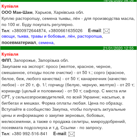
Купівля
ООО Мак-Шам
, Харьков, Харківська обл.
Куплю расторопшу, семена тыквы, лён - для производства масла,
по 100 кг. Буду покупать регулярно.
Тел
: +3800972644874, +3800661635026
E-mail
:
овощи
,
тыква
,
травы и бобовые
,
лён
,
расторопша
,
посевматериал
,
семена
,
21/01/2020 12:55
Купівля
ФЛП
, Запорожье, Запорізька обл.
Закупаем на экспорт: просо (желтое, красное, черное,
смешанное, отходы после очистки) - от 50 т.; сорго (красное,
белое, беж, любого качества) - от 50 т; канареечник (качество
любое) - от 20 т, ф. 1/; горчицу (белую, черную, желтую) - от 20 т;
кориандр (целый и половинки) - от 50 т; сафлор. С места или
CPT, у сельхозпроизводителей, по всей Украине; насыпью, в
бигбегах и мешках. Форма оплаты любая. Цена по образцу.
Вступайте в сообщество Закупка, чтобы получать актуальные
цены и информацию о закупке зерновых, бобовых,
мелкосемянки, а также о продажа селитры, микроудобрений,
посевмата подсолнуха и т.д. Ссылки - по запросу.
Тел
: +380 992-516-841
E-mail
: