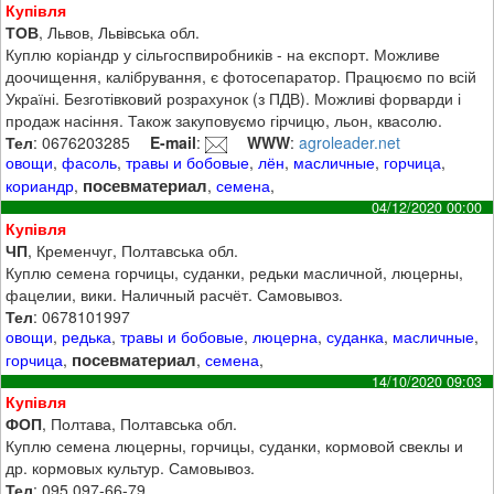
Купівля
ТОВ
, Львов, Львівська обл.
Куплю коріандр у сільгоспвиробників - на експорт. Можливе
доочищення, калібрування, є фотосепаратор. Працюємо по всій
Україні. Безготівковий розрахунок (з ПДВ). Можливі форварди і
продаж насіння. Також закуповуємо гірчицю, льон, квасолю.
Тел
: 0676203285
E-mail
:
WWW
:
agroleader.net
овощи
,
фасоль
,
травы и бобовые
,
лён
,
масличные
,
горчица
,
посевматериал
кориандр
,
,
семена
,
04/12/2020 00:00
Купівля
ЧП
, Кременчуг, Полтавська обл.
Куплю семена горчицы, суданки, редьки масличной, люцерны,
фацелии, вики. Наличный расчёт. Самовывоз.
Тел
: 0678101997
овощи
,
редька
,
травы и бобовые
,
люцерна
,
суданка
,
масличные
,
посевматериал
горчица
,
,
семена
,
14/10/2020 09:03
Купівля
ФОП
, Полтава, Полтавська обл.
Куплю семена люцерны, горчицы, суданки, кормовой свеклы и
др. кормовых культур. Самовывоз.
Тел
: 095 097-66-79