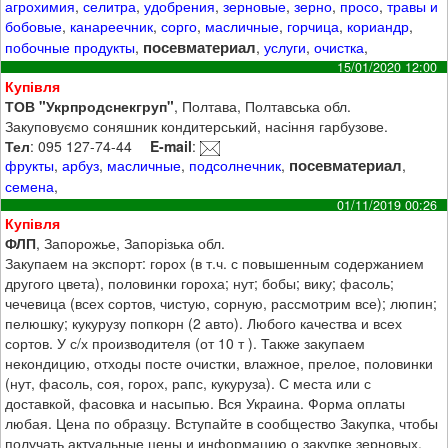
агрохимия
,
селитра
,
удобрения
,
зерновые
,
зерно
,
просо
,
травы и
бобовые
,
канареечник
,
сорго
,
масличные
,
горчица
,
кориандр
,
посевматериал
побочные продукты
,
,
услуги
,
очистка
,
15/01/2020 12:00
Купівля
ТОВ "Укрпродснекгруп"
, Полтава, Полтавська обл.
Закуповуємо соняшник кондитерський, насіння гарбузове.
Тел
: 095 127-74-44
E-mail
:
посевматериал
фрукты
,
арбуз
,
масличные
,
подсолнечник
,
,
семена
,
01/11/2019 00:26
Купівля
ФЛП
, Запорожье, Запорізька обл.
Закупаем на экспорт: горох (в т.ч. с повышенным содержанием
другого цвета), половинки гороха; нут; бобы; вику; фасоль;
чечевица (всех сортов, чистую, сорную, рассмотрим все); люпин;
пелюшку; кукурузу попкорн (2 авто). Любого качества и всех
сортов. У с/х производителя (от 10 т ). Также закупаем
некондицию, отходы посте очистки, влажное, прелое, половинки
(нут, фасоль, соя, горох, рапс, кукуруза). С места или с
доставкой, фасовка и насыпью. Вся Украина. Форма оплаты
любая. Цена по образцу. Вступайте в сообщество Закупка, чтобы
получать актуальные цены и информацию о закупке зерновых,