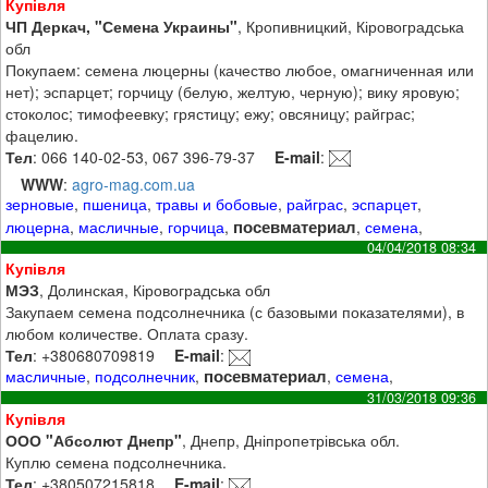
Купівля
ЧП Деркач, "Семена Украины"
, Кропивницкий, Кіровоградська
обл
Покупаем: семена люцерны (качество любое, омагниченная или
нет); эспарцет; горчицу (белую, желтую, черную); вику яровую;
стоколос; тимофеевку; грястицу; ежу; овсяницу; райграс;
фацелию.
Тел
: 066 140-02-53, 067 396-79-37
E-mail
:
WWW
:
agro-mag.com.ua
зерновые
,
пшеница
,
травы и бобовые
,
райграс
,
эспарцет
,
посевматериал
люцерна
,
масличные
,
горчица
,
,
семена
,
04/04/2018 08:34
Купівля
МЭЗ
, Долинская, Кіровоградська обл
Закупаем семена подсолнечника (с базовыми показателями), в
любом количестве. Оплата сразу.
Тел
: +380680709819
E-mail
:
посевматериал
масличные
,
подсолнечник
,
,
семена
,
31/03/2018 09:36
Купівля
ООО "Абсолют Днепр"
, Днепр, Дніпропетрівська обл.
Куплю семена подсолнечника.
Тел
: +380507215818
E-mail
: