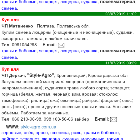
посевматериал
травы и бобовые
,
эспарцет
,
люцерна
,
суданка
,
,
семена
,
23/07/2019 11:02
Купівля
ЧП Матвиенко
, Полтава, Полтавська обл.
Купим семена люцерны (очищенные и неочищенные), суданки,
эспарцета - с места, в любом количестве.
Тел
: 0991054298
E-mail
:
посевматериал
травы и бобовые
,
эспарцет
,
люцерна
,
суданка
,
,
семена
,
11/07/2019 09:39
Купівля
ЧП Деркач, "Style-Agro"
, Кропивницкий, Кіровоградська обл
Закупаем посевной материал: люцерна (промагниченная и
непромагниченная); суданская трава любого сорта; эспарцет;
горчица (белая, желтая, черная); вика яровая; стоколос;
тимофеевка; грястица; ежа; овсяница; райграс; фацелия; овес;
рожь (жито); просо и другие посевные травы и злаки. Большие
объёмы. Работаем за наличные.
Тел
: 066 210-96-98, 098 103-56-06 вайбер
E-mail
:
WWW
:
style-agro.com.ua
зерновые
,
овёс
,
просо
,
пшеница
,
рожь
,
травы и бобовые
,
райграс
,
эспарцет
,
люцерна
,
суданка
,
масличные
,
горчица
,