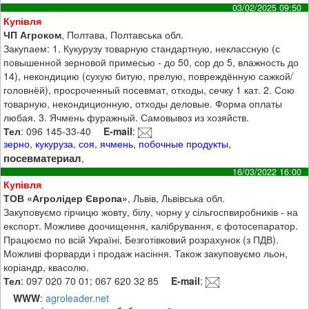
03/02/2025 09:50
Купівля
ЧП Агроком
, Полтава, Полтавська обл.
Закупаем: 1. Кукурузу товарную стандартную, неклассную (с
повышенной зерновой примесью - до 50, сор до 5, влажность до
14), некондицию (сухую битую, прелую, повреждённую сажкой/
головнёй), просроченный посевмат, отходы, сечку 1 кат. 2. Сою
товарную, некондиционную, отходы деловые. Форма оплаты
любая. 3. Ячмень фуражный. Самовывоз из хозяйств.
Тел
: 096 145-33-40
E-mail
:
зерно
,
кукуруза
,
соя
,
ячмень
,
побочные продукты
,
посевматериал
,
16/03/2022 16:00
Купівля
ТОВ «Агролідер Європа»
, Львів, Львівська обл.
Закуповуємо гірчицю жовту, білу, чорну у сільгоспвиробників - на
експорт. Можливе доочищення, калібрування, є фотосепаратор.
Працюємо по всій Україні. Безготівковий розрахунок (з ПДВ).
Можливі форварди і продаж насіння. Також закуповуємо льон,
коріандр, квасолю.
Тел
: 097 020 70 01; 067 620 32 85
E-mail
:
WWW
:
agroleader.net