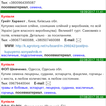
Тел
: +3800964395087
посевматериал
,
семена
,
18/09/2017 11:41
Купівля
Грейт Харвест
, Киев, Київська обл.
Купуємо насіння олійне, соняшник олійний у виробників, по всій
Україні (для власного виробництва). Великий1 гурт. Самовивіз з
полів, елеваторів. Детально - за посиланням.
Тел
: +380677460088, +380507460088
E-mail
:
WWW
:
http://k.agrotorg.net/ru/board/m-299242/postijno-
kupuyemo-sonyashnik-m
посевматериал
масличные
,
подсолнечник
,
,
семена
,
22/08/2017 16:53
Купівля
ФОП Шевченко
, Одесса, Одеська обл.
Купим семена люцерны, суданки, эспарцета, фацелии, горчицы -
с места, в любом количестве, в любом состоянии.
Тел
: 09679440044
E-mail
:
травы и бобовые
,
эспарцет
,
люцерна
,
суданка
,
масличные
,
посевматериал
горчица
,
,
семена
,
07/08/2017 06:44
Купівля