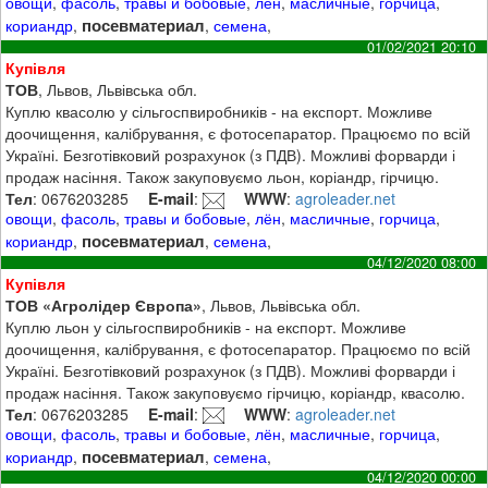
овощи
,
фасоль
,
травы и бобовые
,
лён
,
масличные
,
горчица
,
посевматериал
кориандр
,
,
семена
,
01/02/2021 20:10
Купівля
ТОВ
, Львов, Львівська обл.
Куплю квасолю у сільгоспвиробників - на експорт. Можливе
доочищення, калібрування, є фотосепаратор. Працюємо по всій
Україні. Безготівковий розрахунок (з ПДВ). Можливі форварди і
продаж насіння. Також закуповуємо льон, коріандр, гірчицю.
Тел
: 0676203285
E-mail
:
WWW
:
agroleader.net
овощи
,
фасоль
,
травы и бобовые
,
лён
,
масличные
,
горчица
,
посевматериал
кориандр
,
,
семена
,
04/12/2020 08:00
Купівля
ТОВ «Агролідер Європа»
, Львов, Львівська обл.
Куплю льон у сільгоспвиробників - на експорт. Можливе
доочищення, калібрування, є фотосепаратор. Працюємо по всій
Україні. Безготівковий розрахунок (з ПДВ). Можливі форварди і
продаж насіння. Також закуповуємо гірчицю, коріандр, квасолю.
Тел
: 0676203285
E-mail
:
WWW
:
agroleader.net
овощи
,
фасоль
,
травы и бобовые
,
лён
,
масличные
,
горчица
,
посевматериал
кориандр
,
,
семена
,
04/12/2020 00:00