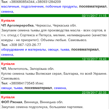
Тел
: +380680854344,+380931284209
посевматериал
масличные
,
подсолнечник
,
побочные продукты
,
,
семена
,
02/11/2017 11:15
Купівля
ЧП Аргопереробка
, Черкассы, Черкаська обл.
Закупаем семена тыквы для производства масла - всех сортов, в
т.ч. отход с Сортекса и Петкуса, мелкие, неликвидныею (качеcтво
кожуры - не приоритет). Объемы любые. Самовывоз.
Тел
: +308 067-123-26-77
посевматериал
оборудование и материалы
,
овощи
,
тыква
,
,
семена
,
12/10/2017 19:43
Купівля
ЧП
, Мелитополь, Запорізька обл.
Куплю семена тыквы Волжская серая, Балгарка, по всей Украине.
Самовывоз.
Тел
: +380984173545 Иляс
посевматериал
овощи
,
тыква
,
,
семена
,
22/09/2017 22:33
Купівля
ФОП Рясная
, Винница, Вінницька обл.
Закупаю семена подсолнуха, большими партиями.