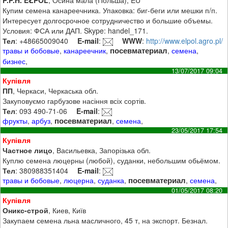
P.P.H. EŁPOL
, Осина мала (Польша), EU
Купим семена канареечника. Упаковка: биг-беги или мешки п/п.
Интересует долгосрочное сотрудничество и большие объемы.
Условия: ФСА или ДАП. Skype: handel_171.
Тел
: +48665009040
E-mail
:
WWW
:
http://www.elpol.agro.pl/
посевматериал
травы и бобовые
,
канареечник
,
,
семена
,
бизнес
,
13/07/2017 09:04
Купівля
ПП
, Черкаси, Черкаська обл.
Закуповуємо гарбузове насіння всіх сортів.
Тел
: 093 490-71-06
E-mail
:
посевматериал
фрукты
,
арбуз
,
,
семена
,
23/05/2017 17:54
Купівля
Частное лицо
, Васильевка, Запорізька обл.
Куплю семена люцерны (любой), суданки, небольшим обьёмом.
Тел
: 380988351404
E-mail
:
посевматериал
травы и бобовые
,
люцерна
,
суданка
,
,
семена
,
01/05/2017 08:20
Купівля
Оникс-строй
, Киев, Київ
Закупаем семена льна масличного, 45 т, на экспорт. Безнал.