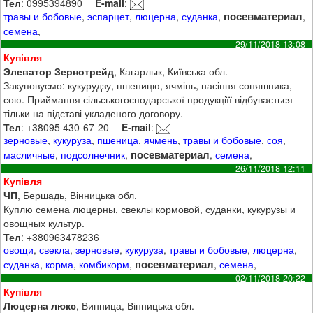
Тел
: 0995394890
E-mail
:
посевматериал
травы и бобовые
,
эспарцет
,
люцерна
,
суданка
,
,
семена
,
29/11/2018 13:08
Купівля
Элеватор Зернотрейд
, Кагарлык, Київська обл.
Закуповуємо: кукурудзу, пшеницю, ячмінь, насіння соняшника,
сою. Приймання сільськогосподарської продукціїї відбувається
тільки на підставі укладеного договору.
Тел
: +38095 430-67-20
E-mail
:
зерновые
,
кукуруза
,
пшеница
,
ячмень
,
травы и бобовые
,
соя
,
посевматериал
масличные
,
подсолнечник
,
,
семена
,
26/11/2018 12:11
Купівля
ЧП
, Бершадь, Вінницька обл.
Куплю семена люцерны, свеклы кормовой, суданки, кукурузы и
овощных культур.
Тел
: +380963478236
овощи
,
свекла
,
зерновые
,
кукуруза
,
травы и бобовые
,
люцерна
,
посевматериал
суданка
,
корма
,
комбикорм
,
,
семена
,
02/11/2018 20:22
Купівля
Люцерна люкс
, Винница, Вінницька обл.