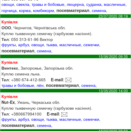
овощи
,
свекла
,
травы и бобовые
,
люцерна
,
суданка
,
масличные
,
посевматериал
горчица
,
корма
,
комбикорм
,
,
семена
,
23/07/2020 08:19
Купівля
ООО
, Чернигов, Чернігівська обл.
Куплю тыквенную семечку (гарбузове насіння).
Тел
: 050 313-61-96 Виктор
фрукты
,
арбуз
,
овощи
,
тыква
,
масличные
,
семечки
,
посевматериал
,
семена
,
15/06/2020 09:35
Купівля
Винтекс
, Запорожье, Запорізька обл.
Куплю семена льна.
Тел
: +380 674-412-665
E-mail
:
посевматериал
травы и бобовые
,
лён
,
,
семена
,
13/05/2020 14:00
Купівля
Nut-Ex
, Умань, Черкаська обл.
Куплю тыквенную семечку (гарбузове насіння).
Тел
: +380667994100
E-mail
:
фрукты
,
арбуз
,
овощи
,
тыква
,
масличные
,
семечки
,
посевматериал
,
семена
,
18/02/2020 08:58