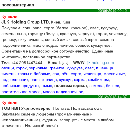
посевматериал
,
20/06/2019 09:12
Купівля
JLK Holding Group LTD
, Киев, Київ
Покупаем: сою, рапс, сорго (белое, красное), овёс, кукурузу,
семена льна, горчицу (белую, красную, черную), горох, чечевицу,
гречиху, вику, ячмень, соевый жмых, соевый шрот, семена
подсолнечника; масло подсолнечное, соевое, кунжутное.
Ориентация на долгосрочное сотрудничество. Единичные
контракты, постоянное партнерство.
Тел
: +44 2081447444
E-mail
:
WWW
:
jlk-holding.com
овощи
,
горох
,
зерновые
,
гречиха
,
кукуруза
,
овёс
,
пшеница
,
ячмень
,
травы и бобовые
,
соя
,
лён
,
сорго
,
чечевица
,
масличные
,
подсолнечник
,
рапс
,
горчица
,
кунжут
,
корма
,
комбикорм
,
посевматериал
побочные продукты
,
жмых
,
,
семена
,
бизнес
,
растительное масло
,
масло подсолнечное
,
20/12/2018 14:37
Купівля
ТОВ НВП Укрпромзерно
, Полтава, Полтавська обл.
Закупаем семена люцерны (промагниченные и
непромагниченные), суданку, эспарцет - с места, в любом
количестве. Наличный расчёт.