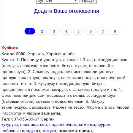
Додати Ваше оголошення
1
2
3
4
5
6
7
8
Купівля
Колос-2000
, Харьков, Харківська обл.
Куплю: 1. Пшеницу​ фуражную, а также 1-3 кл., некондиционную
(прелую, влажную, с запахом, битую жуком, с головней и
проросшую). 2. Семечку подсолнечника некондиционную:
прелую, кислотную, влажную, свежескошенную, просроченный
посевмат и т. п. 3. Кукурузу некондиционную, битую,
просроченный посевмат, мокрую, с запахом, прелую и т.д. ​4.
Сою, некондицию сои, посевмат и отходы. 5. Жидкий фуз
(баковый отстой) соевый и подсолнечный. 6. Макуху
техническую. Самовывоз. Расчет на весах. Форма оплаты любая.
Рассмотрим любые варианты.
Тел
: 097-956-89-67 Сергей
кукуруза
,
пшеница
,
соя
,
подсолнечник
,
семечки
,
фураж
,
посевматериал
побочные продукты
,
макуха
,
,