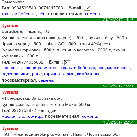
Самовывоз.
Тел
: 0934599540, 0674647783
E-mail
:
посевматериал
травы и бобовые
,
лён
,
,
семена
,
24/04/2017 14:46
Купівля
Eurodone
, Пльзень, EU
Куплю: насіння соняшника (чорне) - 200 т, гірчицю білу - 500 т,
гірчицю чорну - 500 т, ріпак ОО - 500 т (олій 42%), сою
(харчова+кормова) - 500 т, пшеницю кормова - 2000 т, ячмінь
кормовий - 1000 т.
Тел
: +420774935632
E-mail
:
зерновые
,
пшеница
,
ячмень
,
травы и бобовые
,
соя
,
масличные
,
подсолнечник
,
рапс
,
горчица
,
корма
,
комбикорм
,
посевматериал
,
семена
,
28/02/2017 12:41
Купівля
ЧП
, Акимовка, Запорізька обл.
Куплю семена горчицы желтой Мрия, 500 кг.
Тел
: 0972752872 Геннадий
посевматериал
масличные
,
горчица
,
,
семена
,
15/02/2017 22:34
Купівля
ПАТ "Ніжинський Жиркомбінат"
, Ніжин, Чернігівська обл.