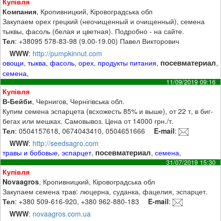
Купівля
Компания
, Кропивницкий, Кіровоградська обл
Закупаем орех грецкий (неочищенный и очищенный), семена
тыквы, фасоль (белая и цветная). Подробно - на сайте.
Тел
: +38095 578-83-98 (9.00-19.00) Павел Викторович
WWW
:
http://pumpkinnut.com
посевматериал
овощи
,
тыква
,
фасоль
,
орех
,
продукты питания
,
,
семена
,
11/09/2019 09:16
Купівля
В-Бейби
, Чернигов, Чернігівська обл.
Купим семена эспарцета (всхожесть 85% и выше), от 22 т, в биг-
бегах или мешках. Самовывоз. Цена от 14000 грн./т.
Тел
: 0504157618, 0674043410, 0504651666
E-mail
:
WWW
:
http://seedsagro.com
посевматериал
травы и бобовые
,
эспарцет
,
,
семена
,
31/07/2019 15:30
Купівля
Novaagros
, Кропивницкий, Кіровоградська обл
Закупаем семена трав: люцерна, суданка, фацелия, эспарцет.
Тел
: +380 509-616-920, +380 962-880-183
E-mail
:
WWW
:
novaagros.com.ua