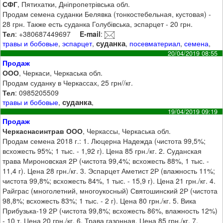
СФГ
, Пятихатки, Дніпропетрівська обл.
Продам семена суданки Белявка (тонкостебельная, кустовая) -
28 грн. Также есть суданка Голубівська, эспарцет - 20 грн.
Тел
: +380687449697
E-mail
:
суданка
травы и бобовые
,
эспарцет
,
,
посевматериал
,
семена
,
20/04/2019 08:55
Продаж
ООО
, Черкаси, Черкаська обл.
Продам суданку в Черкассах, 25 грн//кг.
Тел
: 0985205509
суданка
травы и бобовые
,
,
19/04/2019 09:19
Продаж
Черкаснасинтрав ООО
, Черкассы, Черкаська обл.
Продам семена 2018 г.: 1. Люцерна Надежда (чистота 99,5%;
всхожесть 95%; 1 тыс. - 1,92 г). Цена 85 грн./кг. 2. Суданская
трава Мироновская 2Р (чистота 99,4%; всхожесть 88%, 1 тыс. -
11,4 г). Цена 28 грн./кг. 3. Эспарцет Аметист 2Р (влажность 11%;
чистота 99,8%; всхожесть 84%, 1 тыс. - 15,9 г). Цена 21 грн./кг. 4.
Райграс (многолетний, многоукосный) Святошинский 2Р (чистота
98,8%; всхожесть 83%; 1 тыс. - 2 г). Цена 80 грн./кг. 5. Вика
Прибузька-19 2Р (чистота 99,8%; всхожесть 86%, влажность 12%)
- 10 т. Цена 20 грн./кг. 6. Трава газонная. Цена 85 грн./кг. 7.