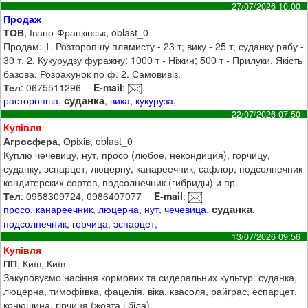
27/07/2026 10:00
Продаж
ТОВ
, Івано-Франківськ, oblast_0
Продам: 1. Розторопшу плямисту - 23 т; вику - 25 т; суданку рябу -
30 т. 2. Кукурудзу фуражну: 1000 т - Ніжин; 500 т - Прилуки. Якість
базова. Розрахунок по ф. 2. Самовивіз.
Тел
: 0675511296
E-mail
:
суданка
расторопша
,
,
вика
,
кукуруза
,
22/07/2026 07:50
Купівля
Агросфера
, Оріхів, oblast_0
Куплю чечевицу, нут, просо (любое, некондиция), горчицу,
суданку, эспарцет, люцерну, канареечник, сафлор, подсолнечник
кондитерских сортов, подсолнечник (гибриды) и пр.
Тел
: 0958309724, 0986407077
E-mail
:
суданка
просо
,
канареечник
,
люцерна
,
нут
,
чечевица
,
,
подсолнечник
,
горчица
,
эспарцет
,
13/07/2026 09:56
Купівля
ПП
, Київ, Київ
Закуповуємо насіння кормових та сидеральних культур: суданка,
люцерна, тимофіївка, фацелія, віка, квасоля, райграс, еспарцет,
конюшина, гірчиця (жовта і біла).