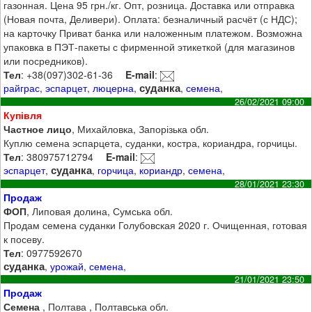
газонная. Цена 95 грн./кг. Опт, розница. Доставка или отправка
(Новая почта, Деливери). Оплата: безналичный расчёт (с НДС);
на карточку Приват банка или наложенным платежом. Возможна
упаковка в ПЭТ-пакеты с фирменной этикеткой (для магазинов
или посредников).
Тел
: +38(097)302-61-36
E-mail
:
суданка
райграс
,
эспарцет
,
люцерна
,
,
семена
,
26/02/2021 09:00
Купівля
Частное лицо
, Михайловка, Запорізька обл.
Куплю семена эспарцета, суданки, костра, кориандра, горчицы.
Тел
: 380975712794
E-mail
:
суданка
эспарцет
,
,
горчица
,
кориандр
,
семена
,
28/01/2021 23:30
Продаж
ФОП
, Липовая долина, Сумська обл.
Продам семена суданки Голубовская 2020 г. Очищенная, готовая
к посеву.
Тел
: 0977592670
суданка
,
урожай
,
семена
,
21/01/2021 23:50
Продаж
Семена
, Полтава , Полтавська обл.