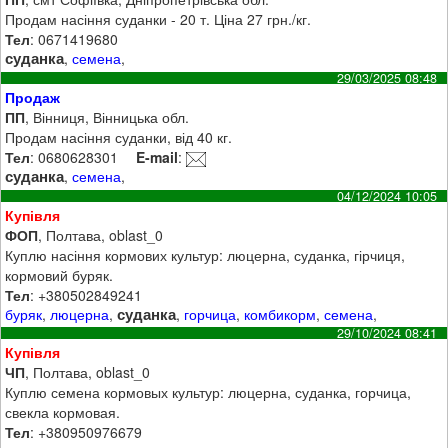
Продам насіння суданки - 20 т. Ціна 27 грн./кг.
Тел
: 0671419680
суданка
,
семена
,
29/03/2025 08:48
Продаж
ПП
, Вінниця, Вінницька обл.
Продам насіння суданки, від 40 кг.
Тел
: 0680628301
E-mail
:
суданка
,
семена
,
04/12/2024 10:05
Купівля
ФОП
, Полтава, oblast_0
Куплю насіння кормових культур: люцерна, суданка, гірчиця,
кормовий буряк.
Тел
: +380502849241
суданка
буряк
,
люцерна
,
,
горчица
,
комбикорм
,
семена
,
29/10/2024 08:41
Купівля
ЧП
, Полтава, oblast_0
Куплю семена кормовых культур: люцерна, суданка, горчица,
свекла кормовая.
Тел
: +380950976679