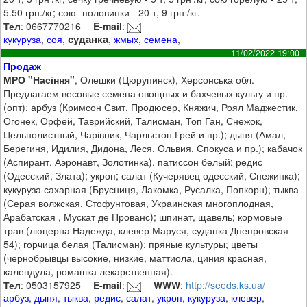
5.50 грн./кг; сою- половинки - 20 т, 9 грн /кг.
Тел
: 0667770216
E-mail
:
суданка
кукуруза
,
соя
,
,
жмых
,
семена
,
11/02/2022 19:00
Продаж
МРО "Насіння"
, Олешки (Цюрупинск), Херсонська обл.
Предлагаем весовые семена овощных и бахчевых культу и пр.
(опт): арбуз (Кримсон Свит, Продюсер, Княжич, Роял Маджестик,
Огонек, Орфей, Таврийский, Талисман, Топ Ган, Снежок,
Цельнолистный, Чарівник, Чарльстон Грей и пр.); дыня (Амал,
Берегиня, Идилия, Дидона, Леся, Ольвия, Спокуса и пр.); кабачок
(Аспирант, Аэронавт, Золотинка), патиссон белый; редис
(Одесский, Злата); укроп; салат (Кучерявец одесский, Снежинка);
кукуруза сахарная (Брусниця, Лакомка, Русалка, Попкорн); тыква
(Серая волжская, Стофунтовая, Украинская многоплодная,
Арабатская , Мускат де Прованс); шпинат, щавель; кормовые
трав (люцерна Надежда, клевер Маруся, суданка Днепровская
54); горчица белая (Талисман); пряные культуры; цветы
(чернобрывцы высокие, низкие, маттиола, циния красная,
календула, ромашка лекарственная).
Тел
: 0503157925
E-mail
:
WWW
:
http://seeds.ks.ua/
арбуз
,
дыня
,
тыква
,
редис
,
салат
,
укроп
,
кукуруза
,
клевер
,