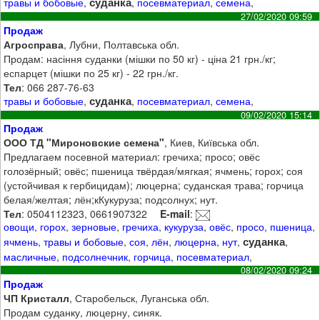
суданка
травы и бобовые
,
,
посевматериал
,
семена
,
27/02/2020 09:59
Продаж
Агросправа
, Лубни, Полтавська обл.
Продам: насіння суданки (мішки по 50 кг) - ціна 21 грн./кг;
еспарцет (мішки по 25 кг) - 22 грн./кг.
Тел
: 066 287-76-63
суданка
травы и бобовые
,
,
посевматериал
,
семена
,
09/02/2020 15:14
Продаж
ООО ТД "Мироновские семена"
, Киев, Київська обл.
Предлагаем посевной материал: гречиха; просо; овёс
голозёрный; овёс; пшеница твёрдая/мягкая; ячмень; горох; соя
(устойчивая к гербицидам); люцерна; суданская трава; горчица
белая/желтая; лён;кКукуруза; подсолнух; нут.
Тел
: 0504112323, 0661907322
E-mail
:
овощи
,
горох
,
зерновые
,
гречиха
,
кукуруза
,
овёс
,
просо
,
пшеница
,
суданка
ячмень
,
травы и бобовые
,
соя
,
лён
,
люцерна
,
нут
,
,
масличные
,
подсолнечник
,
горчица
,
посевматериал
,
08/02/2020 09:24
Продаж
ЧП Кристалл
, Старобельск, Луганська обл.
Продам суданку, люцерну, синяк.