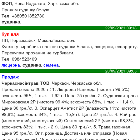
ФОП
, Нова Водолага, Харківська обл.
Продам суданку белую.
Тел
: +380501352736
суданка
,
22/09/2021 09:18
Купівля
ПП
, Первомайск, Миколаївська обл.
Куплю у виробника насіння суданки Білявка, люцерни, еспарцету.
Перекупам прохання не турбувати.
Тел
: 0984523409
суданка
люцерна
,
,
семена
,
20/09/2021 09:05
Продаж
Черкаснасінтрав ТОВ
, Черкаси, Черкаська обл.
Продам семена 2020 г.: 1. Люцерна Надежда (чистота 99,5%;
всхожесть 95%; 1 тыс. - 1,92 г. Цена 75 грн./кг. 2. Суданская трава
Мироновская 2Р (чистота 99,4%; всхожесть 88%, 1 тыс. - 11,4 г).
Цена 30 грн./кг. 3. Эспарцет Аметист 2Р (влажность 11%; чистота
99,8%; всхожесть 84%, 1 тыс. - 15,9 г). Цена 27 грн./кг. 4. Райграс
(многолетний, многоукосный) Святошинский 2Р (чистота 98,8%;
всхожесть 83%; 1 тыс. - 2 г). Цена 80 грн./кг. 5. Трава газонная.
Цена 95 грн./кг. Опт, розница. Доставка или отправка (Новая
почта, Деливери). Оплата возможна: по безналичному расчёту с