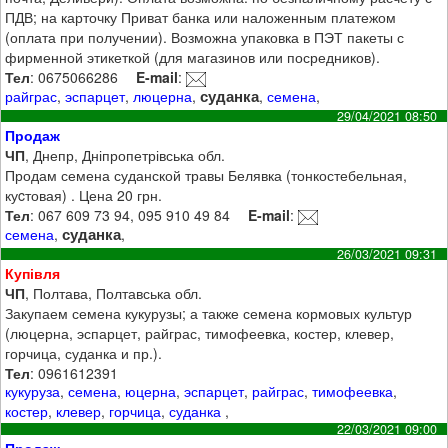
ПДВ; на карточку Приват банка или наложенным платежом
(оплата при получении). Возможна упаковка в ПЭТ пакеты с
фирменной этикеткой (для магазинов или посредников).
Тел
: 0675066286
E-mail
:
суданка
райграс
,
эспарцет
,
люцерна
,
,
семена
,
29/04/2021 08:50
Продаж
ЧП
, Днепр, Дніпропетрівська обл.
Продам семена суданской травы Белявка (тонкостебельная,
куcтовая) . Цена 20 грн.
Тел
: 067 609 73 94, 095 910 49 84
E-mail
:
суданка
семена
,
,
26/03/2021 09:31
Купівля
ЧП
, Полтава, Полтавська обл.
Закупаем семена кукурузы; а также семена кормовых культур
(люцерна, эспарцет, райграс, тимофеевка, костер, клевер,
горчица, суданка и пр.).
Тел
: 0961612391
кукуруза
,
семена
,
юцерна
,
эспарцет
,
райграс
,
тимофеевка
,
костер
,
клевер
,
горчица
,
суданка
,
22/03/2021 09:00