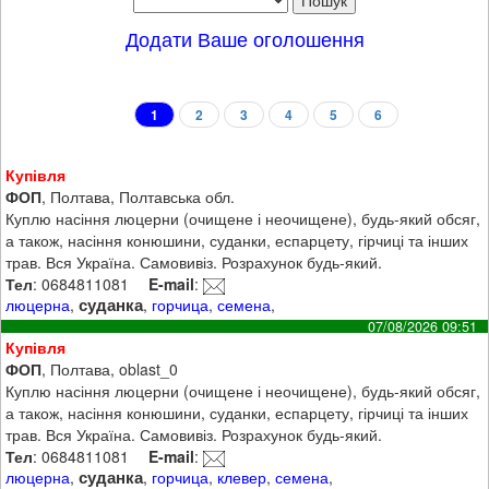
Додати Ваше оголошення
1
2
3
4
5
6
Купівля
ФОП
, Полтава, Полтавська обл.
Куплю насіння люцерни (очищене і неочищене), будь-який обсяг,
а також, насіння конюшини, суданки, еспарцету, гірчиці та інших
трав. Вся Україна. Самовивіз. Розрахунок будь-який.
Тел
: 0684811081
E-mail
:
суданка
люцерна
,
,
горчица
,
семена
,
07/08/2026 09:51
Купівля
ФОП
, Полтава, oblast_0
Куплю насіння люцерни (очищене і неочищене), будь-який обсяг,
а також, насіння конюшини, суданки, еспарцету, гірчиці та інших
трав. Вся Україна. Самовивіз. Розрахунок будь-який.
Тел
: 0684811081
E-mail
:
суданка
люцерна
,
,
горчица
,
клевер
,
семена
,