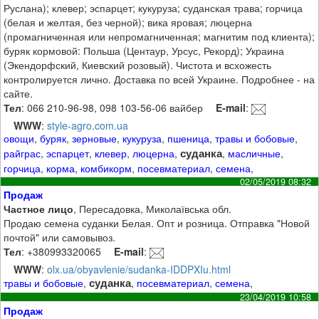
Руслана); клевер; эспарцет; кукуруза; суданская трава; горчица
(белая и желтая, без черной); вика яровая; люцерна
(промагниченная или непромагниченная; магнитим под клиента);
буряк кормовой: Польша (Центаур, Урсус, Рекорд); Украина
(Экендорфский, Киевский розовый). Чистота и всхожесть
контролируется лично. Доставка по всей Украине. Подробнее - на
сайте.
Тел
: 066 210-96-98, 098 103-56-06 вайбер
E-mail
:
WWW
:
style-agro.com.ua
овощи
,
буряк
,
зерновые
,
кукуруза
,
пшеница
,
травы и бобовые
,
суданка
райграс
,
эспарцет
,
клевер
,
люцерна
,
,
масличные
,
горчица
,
корма
,
комбикорм
,
посевматериал
,
семена
,
02/05/2019 08:32
Продаж
Частное лицо
, Пересадовка, Миколаївська обл.
Продаю семена суданки Белая. Опт и розница. Отправка "Новой
почтой" или самовывоз.
Тел
: +380993320065
E-mail
:
WWW
:
olx.ua/obyavlenie/sudanka-IDDPXIu.html
суданка
травы и бобовые
,
,
посевматериал
,
семена
,
23/04/2019 10:58
Продаж