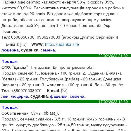
Насіння має сертифікат якості: енергія 98%, схожість 99%,
чистота 99,99%. Бескоштовна консультація агронома з робочим
стажем понад 20 років. Він допоможе підібрати сорт під ваші
потреби, область та допоможе розрахувати норму висіву.
Доставка по всій Україні, від 1 кг (Новоя Поштою або Укр
Поштою).
Тел
: 0508656738, 0966273003 (агроном Дмитро Сергійович)
E-mail
:
WWW
:
http://sudanka.site
суданка
люцерна
,
,
семена
,
22/02/2022 21:32
Продаж
СФХ "Диана"
, Пятихатки, Дніпропетрівська обл.
Продам семена: 1. Люцерна - 100 грн./кг. 2. Суданка: Билявка
(белая) - 22 грн./кг; Голубивська (рябая) - 20 грн./кг; Донецкая
(черная) - 20 грн./кг. 3. Фацелия - 100 грн./кг. 4. Лен - 30 грн./кг.
Тел
: +380970508970
E-mail
:
суданка
лён
,
люцерна
,
,
фацелия
,
семена
,
17/02/2022 12:30
Продаж
Собственник
, Сумы, oblast_0
Продам:, семена суданки - 6,5 т,. 18 грн./кг; жмых горчичный - 8
грн /кг; кукурузу дробленую - 25 т, 4,50 грн/.кг; мучку кукурузную -
20 т, 3 грн /кг; сечку гречневую - 5 т, 5 грн /кг; сою горелую - 25 т,