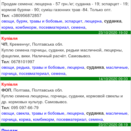
Продам семена: люцерна - 57 грн./кг; суданка - 19; эспарцет - 19;
кормові буряки - 90; суміш газонних трав -84. Только опт.
Тел
: +380956872857
суданка
овощи
,
буряк
,
травы и бобовые
,
эспарцет
,
люцерна
,
,
корма
,
комбикорм
,
посевматериал
,
семена
,
23/10/2020 19:02
Купівля
ЧП
, Кременчуг, Полтавська обл.
Куплю семена горчицы, суданки, редьки масличной, люцерны,
фацелии, вики. Наличный расчёт. Самовывоз.
Тел
: 0678101997
суданка
овощи
,
редька
,
травы и бобовые
,
люцерна
,
,
масличные
,
горчица
,
посевматериал
,
семена
,
14/10/2020 09:03
Купівля
ФОП
, Полтава, Полтавська обл.
Куплю семена люцерны, горчицы, суданки, кормовой свеклы и
др. кормовых культур. Самовывоз.
Тел
: 095 097-66-79
суданка
овощи
,
свекла
,
травы и бобовые
,
люцерна
,
,
масличные
,
горчица
,
корма
,
комбикорм
,
посевматериал
,
семена
,
23/07/2020 08:19
Продаж