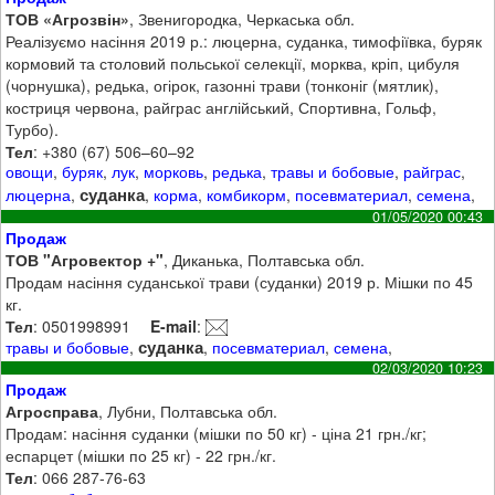
ТОВ «Агрозвін»
, Звенигородка, Черкаська обл.
Реалізуємо насіння 2019 р.: люцерна, суданка, тимофіївка, буряк
кормовий та столовий польської селекції, морква, кріп, цибуля
(чорнушка), редька, огірок, газонні трави (тонконіг (мятлик),
костриця червона, райграс англійський, Спортивна, Гольф,
Турбо).
Тел
: +380 (67) 506–60–92
овощи
,
буряк
,
лук
,
морковь
,
редька
,
травы и бобовые
,
райграс
,
суданка
люцерна
,
,
корма
,
комбикорм
,
посевматериал
,
семена
,
01/05/2020 00:43
Продаж
ТОВ "Агровектор +"
, Диканька, Полтавська обл.
Продам насіння суданської трави (суданки) 2019 р. Мішки по 45
кг.
Тел
: 0501998991
E-mail
:
суданка
травы и бобовые
,
,
посевматериал
,
семена
,
02/03/2020 10:23
Продаж
Агросправа
, Лубни, Полтавська обл.
Продам: насіння суданки (мішки по 50 кг) - ціна 21 грн./кг;
еспарцет (мішки по 25 кг) - 22 грн./кг.
Тел
: 066 287-76-63