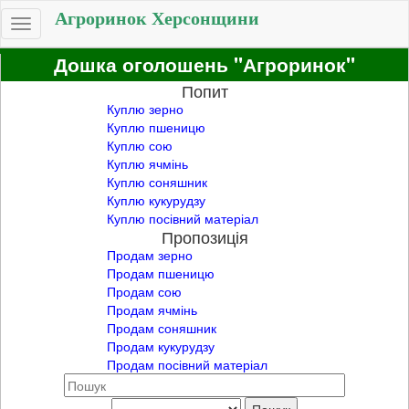
Агроринок Херсонщини
Toggle
navigation
Дошка оголошень "Агроринок"
Попит
Куплю зерно
Куплю пшеницю
Куплю сою
Куплю ячмінь
Куплю соняшник
Куплю кукурудзу
Куплю посівний матеріал
Пропозиція
Продам зерно
Продам пшеницю
Продам сою
Продам ячмінь
Продам соняшник
Продам кукурудзу
Продам посівний матеріал