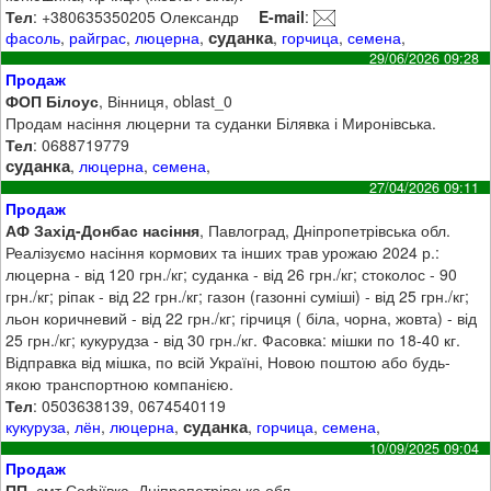
Тел
: +380635350205 Олександр
E-mail
:
суданка
фасоль
,
райграс
,
люцерна
,
,
горчица
,
семена
,
29/06/2026 09:28
Продаж
ФОП Білоус
, Вінниця, oblast_0
Продам насіння люцерни та суданки Білявка і Миронівська.
Тел
: 0688719779
суданка
,
люцерна
,
семена
,
27/04/2026 09:11
Продаж
АФ Захід-Донбас насіння
, Павлоград, Дніпропетрівська обл.
Реалізуємо насіння кормових та інших трав урожаю 2024 р.:
люцерна - від 120 грн./кг; суданка - від 26 грн./кг; стоколос - 90
грн./кг; ріпак - від 22 грн./кг; газон (газонні суміші) - від 25 грн./кг;
льон коричневий - від 22 грн./кг; гірчиця ( біла, чорна, жовта) - від
25 грн./кг; кукурудза - від 30 грн./кг. Фасовка: мішки по 18-40 кг.
Відправка від мішка, по всій Україні, Новою поштою або будь-
якою транспортною компанією.
Тел
: 0503638139, 0674540119
суданка
кукуруза
,
лён
,
люцерна
,
,
горчица
,
семена
,
10/09/2025 09:04
Продаж
ПП
, смт Софіївка, Дніпропетрівська обл.