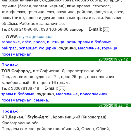
горчица (белая, желтая, черная); вика яровая; стоколос;
тимофеевка; грястица; ежа; овсяница; райграс; фацелия; овес;
рожь (жито); просо и другие посевные травы и злаки. Большие
объёмы. Работаем за наличные.
Тел
: 066 210-96-98, 098 103-56-06 вайбер
E-mail
:
WWW
:
style-agro.com.ua
зерновые
,
овёс
,
просо
,
пшеница
,
рожь
,
травы и бобовые
,
суданка
райграс
,
эспарцет
,
люцерна
,
,
масличные
,
горчица
,
посевматериал
,
20/06/2019 09:12
Продаж
ТОВ Софпрод
, пгт Софиевка, Дніпропетрівська обл.
Продам: семена суданки - 2 т, цена 25 грн.; подсолнечник
калиброваный - 6 т, цена 16 грн./кг.
Тел
: 380678138748
E-mail
:
суданка
травы и бобовые
,
,
масличные
,
подсолнечник
,
посевматериал
,
семена
,
07/05/2019 22:42
Продаж
ЧП Деркач, "Style-Agro"
, Кропивницкий (Кировоград),
Кіровоградська обл
Продаем семена: райграс (пастбищный, Орион, Обрий,