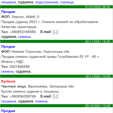
суданка
люцерна
,
,
подсолнечник
,
горчица
,
31/01/2022 09:30
Продаж
ФОП
, Херсон, oblast_0
Продам суданку 2021 г. Семена химией не обрабатывали.
Качество гарантирую.
Тел
: +380953168585
E-mail
:
суданка
,
семена
,
22/11/2021 18:30
Продаж
ФОП
, Нижние Серогозы, Херсонська обл.
Продам семена суданской травы Голубовская-25 1Р - 40 т.
Можно с НДС.
Тел
: 0501866599
суданка
семена
,
,
18/11/2021 10:00
Купівля
Частное лицо
, Васильевка, Запорізька обл.
Куплю семена суданки и люцерны.
Тел
: +380956309769
E-mail
:
суданка
люцерна
,
,
семена
,
25/10/2021 13:05
Продаж