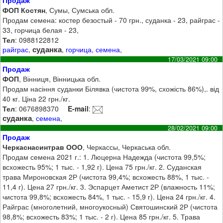
Продаж
ФОП Костян
, Сумы, Сумська обл.
Продам семена: костер безостый - 70 грн., суданка - 23, райграс -
33, горчица белая - 23,
Тел
: 0988122812
суданка
райграс
,
,
горчица
,
семена
,
17/03/2021 09:00
Продаж
ФОП
, Вінниця, Вінницька обл.
Продам насіння суданки Білявка (чистота 99%, схожість 86%),. від
40 кг. Ціна 22 грн./кг.
Тел
: 0676898370
E-mail
:
суданка
,
семена
,
28/02/2021 09:00
Продаж
Черкаснасинтрав ООО
, Черкассы, Черкаська обл.
Продам семена 2021 г.: 1. Люцерна Надежда (чистота 99,5%;
всхожесть 95%; 1 тыс. - 1,92 г). Цена 75 грн./кг. 2. Суданская
трава Мироновская 2Р (чистота 99,4%; всхожесть 88%, 1 тыс. -
11,4 г). Цена 27 грн./кг. 3. Эспарцет Аметист 2Р (влажность 11%;
чистота 99,8%; всхожесть 84%, 1 тыс. - 15,9 г). Цена 24 грн./кг. 4.
Райграс (многолетний, многоукосный) Святошинский 2Р (чистота
98,8%; всхожесть 83%; 1 тыс. - 2 г). Цена 85 грн./кг. 5. Трава