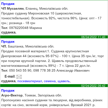
Продаж
ЧП Мусаелян
, Еланец, Миколаївська обл.
Продаю суданку Мироновская 10 (широколистная,
тонкостебельная). Всхожесть 92%, чистота 96%. Цена: опт - 17
грн.; розница - 18 грн
Тел
: 0976220048 Марина
суданка
,
06/04/2022 11:40
Продаж
ЧП
, Баштанка, Миколаївська обл.
Продаю посевной материал:1. Суданка крупнолистная
Днепровская 44 (всхожесть 95-97%) - 100 т. Цена 35 грн./кг, торг
при покупке крупной партии. 2. Щавель продовольственный
магнетизованный (всхожесть 99%) - 7 т. Цена 22 дол./кг.
Тел
: 050 543 55 90, 098 778 38 25 Александр Иванович
E-mail
:
суданка
,
посевматериал
,
семена
,
щавель
,
02/04/2022 09:42
Продаж
Агро-Вектор
, Токмак, Запорізька обл.
Пропонуємо насіння суданки та люцерни, від виробника, різних
сортів: на сіно, зелений корм, універсальні. Врожай 2021 р.