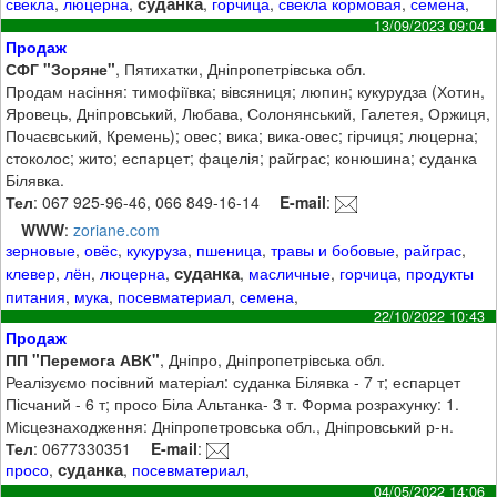
суданка
свекла
,
люцерна
,
,
горчица
,
свекла кормовая
,
семена
,
13/09/2023 09:04
Продаж
СФГ "Зоряне"
, Пятихатки, Дніпропетрівська обл.
Продам насіння: тимофіївка; вівсяниця; люпин; кукурудза (Хотин,
Яровець, Дніпровський, Любава, Солонянський, Галетея, Оржиця,
Почаєвський, Кремень); овес; вика; вика-овес; гірчиця; люцерна;
стоколос; жито; еспарцет; фацелія; райграс; конюшина; суданка
Білявка.
Тел
: 067 925-96-46, 066 849-16-14
E-mail
:
WWW
:
zoriane.com
зерновые
,
овёс
,
кукуруза
,
пшеница
,
травы и бобовые
,
райграс
,
суданка
клевер
,
лён
,
люцерна
,
,
масличные
,
горчица
,
продукты
питания
,
мука
,
посевматериал
,
семена
,
22/10/2022 10:43
Продаж
ПП "Перемога АВК"
, Дніпро, Дніпропетрівська обл.
Реалізуємо посівний матеріал: суданка Білявка - 7 т; еспарцет
Пісчаний - 6 т; просо Біла Альтанка- 3 т. Форма розрахунку: 1.
Місцезнаходження: Дніпропетровська обл., Дніпровський р-н.
Тел
: 0677330351
E-mail
:
суданка
просо
,
,
посевматериал
,
04/05/2022 14:06