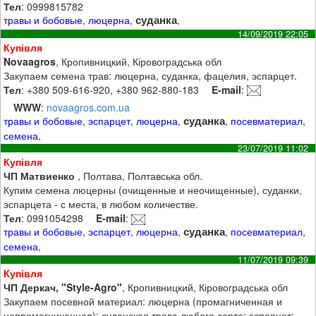
Тел
: 0999815782
суданка
травы и бобовые
,
люцерна
,
,
14/09/2019 22:05
Купівля
Novaagros
, Кропивницкий, Кіровоградська обл
Закупаем семена трав: люцерна, суданка, фацелия, эспарцет.
Тел
: +380 509-616-920, +380 962-880-183
E-mail
:
WWW
:
novaagros.com.ua
суданка
травы и бобовые
,
эспарцет
,
люцерна
,
,
посевматериал
,
семена
,
23/07/2019 11:02
Купівля
ЧП Матвиенко
, Полтава, Полтавська обл.
Купим семена люцерны (очищенные и неочищенные), суданки,
эспарцета - с места, в любом количестве.
Тел
: 0991054298
E-mail
:
суданка
травы и бобовые
,
эспарцет
,
люцерна
,
,
посевматериал
,
семена
,
11/07/2019 09:39
Купівля
ЧП Деркач, "Style-Agro"
, Кропивницкий, Кіровоградська обл
Закупаем посевной материал: люцерна (промагниченная и
непромагниченная); суданская трава любого сорта; эспарцет;