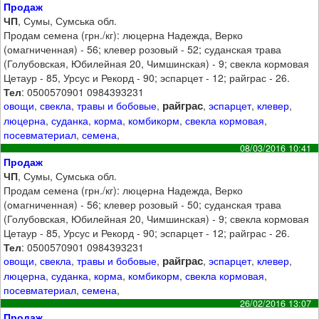
Продаж
ЧП
, Сумы, Сумська обл.
Продам семена (грн./кг): люцерна Надежда, Верко
(омагниченная) - 56; клевер розовый - 52; суданская трава
(Голубовская, Юбилейная 20, Чимшинская) - 9; свекла кормовая
Цетаур - 85, Урсус и Рекорд - 90; эспарцет - 12; райграс - 26.
Тел
: 0500570901 0984393231
райграс
овощи
,
свекла
,
травы и бобовые
,
,
эспарцет
,
клевер
,
люцерна
,
суданка
,
корма
,
комбикорм
,
свекла кормовая
,
посевматериал
,
семена
,
08/03/2016 10:41
Продаж
ЧП
, Сумы, Сумська обл.
Продам семена (грн./кг): люцерна Надежда, Верко
(омагниченная) - 56; клевер розовый - 50; суданская трава
(Голубовская, Юбилейная 20, Чимшинская) - 9; свекла кормовая
Цетаур - 85, Урсус и Рекорд - 90; эспарцет - 12; райграс - 26.
Тел
: 0500570901 0984393231
райграс
овощи
,
свекла
,
травы и бобовые
,
,
эспарцет
,
клевер
,
люцерна
,
суданка
,
корма
,
комбикорм
,
свекла кормовая
,
посевматериал
,
семена
,
26/02/2016 13:07
Продаж