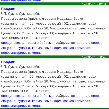
17/03/2016 12:54
Продаж
ЧП
, Сумы, Сумська обл.
Продам семена (грн./кг): люцерна Надежда, Верко
(омагниченная) - 58; клевер розовый - 52; суданская трава
(Голубовская, Юбилейная 20, Чимшинская) - 9; свекла кормовая
Цетаур - 85, Урсус и Рекорд - 90; эспарцет - 10; райграс - 26.
Тел
: 0500570901 0984393231
райграс
овощи
,
свекла
,
травы и бобовые
,
,
эспарцет
,
клевер
,
люцерна
,
суданка
,
корма
,
комбикорм
,
свекла кормовая
,
посевматериал
,
семена
,
17/03/2016 08:49
Продаж
ЧП
, Сумы, Сумська обл.
Продам семена (грн./кг): люцерна Надежда, Верко
(омагниченная) - 58; клевер розовый - 52; суданская трава
(Голубовская, Юбилейная 20, Чимшинская) - 9; свекла кормовая
Цетаур - 85, Урсус и Рекорд - 90; эспарцет - 10; райграс - 26.
Тел
: 0500570901 0984393231
райграс
овощи
,
свекла
,
травы и бобовые
,
,
эспарцет
,
клевер
,
люцерна
,
суданка
,
корма
,
комбикорм
,
свекла кормовая
,
посевматериал
,
семена
,