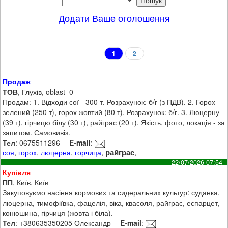
Додати Ваше оголошення
1
2
Продаж
ТОВ
, Глухів, oblast_0
Продам: 1. Відходи сої - 300 т. Розрахунок: б/г (з ПДВ). 2. Горох
зелений (250 т), горох жовтий (80 т). Розрахунок: б/г. 3. Люцерну
(39 т), гірчицю білу (30 т), райграс (20 т). Якість, фото, локація - за
запитом. Самовивіз.
Тел
: 0675511296
E-mail
:
райграс
соя
,
горох
,
люцерна
,
горчица
,
,
22/07/2026 07:54
Купівля
ПП
, Київ, Київ
Закуповуємо насіння кормових та сидеральних культур: суданка,
люцерна, тимофіївка, фацелія, віка, квасоля, райграс, еспарцет,
конюшина, гірчиця (жовта і біла).
Тел
: +380635350205 Олександр
E-mail
: