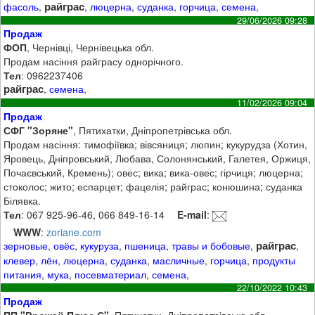
райграс
фасоль
,
,
люцерна
,
суданка
,
горчица
,
семена
,
29/06/2026 09:28
Продаж
ФОП
, Чернівці, Чернівецька обл.
Продам насіння райграсу однорічного.
Тел
: 0962237406
райграс
,
семена
,
11/02/2026 09:04
Продаж
СФГ "Зоряне"
, Пятихатки, Дніпропетрівська обл.
Продам насіння: тимофіївка; вівсяниця; люпин; кукурудза (Хотин,
Яровець, Дніпровський, Любава, Солонянський, Галетея, Оржиця,
Почаєвський, Кремень); овес; вика; вика-овес; гірчиця; люцерна;
стоколос; жито; еспарцет; фацелія; райграс; конюшина; суданка
Білявка.
Тел
: 067 925-96-46, 066 849-16-14
E-mail
:
WWW
:
zoriane.com
райграс
зерновые
,
овёс
,
кукуруза
,
пшеница
,
травы и бобовые
,
,
клевер
,
лён
,
люцерна
,
суданка
,
масличные
,
горчица
,
продукты
питания
,
мука
,
посевматериал
,
семена
,
22/10/2022 10:43
Продаж
ПП "Врожай Плюс С"
, Пятихатки, Дніпропетрівська обл.