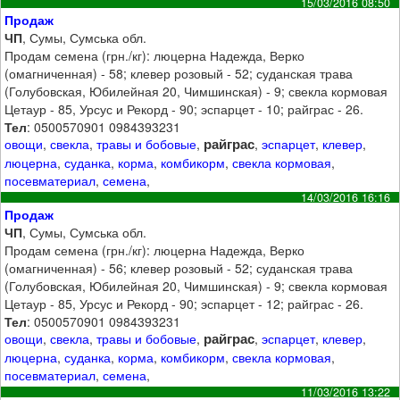
15/03/2016 08:50
Продаж
ЧП
, Сумы, Сумська обл.
Продам семена (грн./кг): люцерна Надежда, Верко
(омагниченная) - 58; клевер розовый - 52; суданская трава
(Голубовская, Юбилейная 20, Чимшинская) - 9; свекла кормовая
Цетаур - 85, Урсус и Рекорд - 90; эспарцет - 10; райграс - 26.
Тел
: 0500570901 0984393231
райграс
овощи
,
свекла
,
травы и бобовые
,
,
эспарцет
,
клевер
,
люцерна
,
суданка
,
корма
,
комбикорм
,
свекла кормовая
,
посевматериал
,
семена
,
14/03/2016 16:16
Продаж
ЧП
, Сумы, Сумська обл.
Продам семена (грн./кг): люцерна Надежда, Верко
(омагниченная) - 56; клевер розовый - 52; суданская трава
(Голубовская, Юбилейная 20, Чимшинская) - 9; свекла кормовая
Цетаур - 85, Урсус и Рекорд - 90; эспарцет - 12; райграс - 26.
Тел
: 0500570901 0984393231
райграс
овощи
,
свекла
,
травы и бобовые
,
,
эспарцет
,
клевер
,
люцерна
,
суданка
,
корма
,
комбикорм
,
свекла кормовая
,
посевматериал
,
семена
,
11/03/2016 13:22