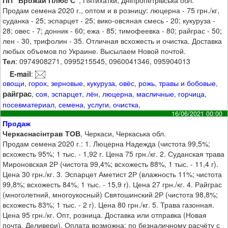
Продам семена 2020 г., оптом и в розницу: люцерна - 75 грн./кг,
суданка - 25; эспарцет - 25; вико-овсяная смесь - 20; кукуруза -
28; овес - 7; донник - 60; ежа - 85; тимофеевка - 80; райграс - 50;
лен - 30, трифолин - 35. Отличная всхожесть и очистка. Доставка
любых объемов по Украине. Высылаем Новой почтой.
Тел
: 0974908271, 0995215545, 0960041346, 095904013
E-mail
:
овощи
,
горох
,
зерновые
,
кукуруза
,
овёс
,
рожь
,
травы и бобовые
,
райграс
,
соя
,
эспарцет
,
лён
,
люцерна
,
масличные
,
горчица
,
посевматериал
,
семена
,
услуги
,
очистка
,
16/06/2021 00:00
Продаж
Черкаснасінтрав ТОВ
, Черкаси, Черкаська обл.
Продам семена 2020 г.: 1. Люцерна Надежда (чистота 99,5%;
всхожесть 95%; 1 тыс. - 1,92 г. Цена 75 грн./кг. 2. Суданская трава
Мироновская 2Р (чистота 99,4%; всхожесть 88%, 1 тыс. - 11,4 г).
Цена 30 грн./кг. 3. Эспарцет Аметист 2Р (влажность 11%; чистота
99,8%; всхожесть 84%, 1 тыс. - 15,9 г). Цена 27 грн./кг. 4. Райграс
(многолетний, многоукосный) Святошинский 2Р (чистота 98,8%;
всхожесть 83%; 1 тыс. - 2 г). Цена 80 грн./кг. 5. Трава газонная.
Цена 95 грн./кг. Опт, розница. Доставка или отправка (Новая
почта, Деливери). Оплата возможна: по безналичному расчёту с