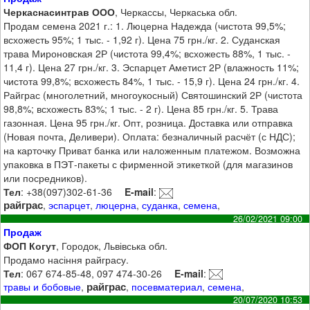
Черкаснасинтрав ООО
, Черкассы, Черкаська обл.
Продам семена 2021 г.: 1. Люцерна Надежда (чистота 99,5%;
всхожесть 95%; 1 тыс. - 1,92 г). Цена 75 грн./кг. 2. Суданская
трава Мироновская 2Р (чистота 99,4%; всхожесть 88%, 1 тыс. -
11,4 г). Цена 27 грн./кг. 3. Эспарцет Аметист 2Р (влажность 11%;
чистота 99,8%; всхожесть 84%, 1 тыс. - 15,9 г). Цена 24 грн./кг. 4.
Райграс (многолетний, многоукосный) Святошинский 2Р (чистота
98,8%; всхожесть 83%; 1 тыс. - 2 г). Цена 85 грн./кг. 5. Трава
газонная. Цена 95 грн./кг. Опт, розница. Доставка или отправка
(Новая почта, Деливери). Оплата: безналичный расчёт (с НДС);
на карточку Приват банка или наложенным платежом. Возможна
упаковка в ПЭТ-пакеты с фирменной этикеткой (для магазинов
или посредников).
Тел
: +38(097)302-61-36
E-mail
:
райграс
,
эспарцет
,
люцерна
,
суданка
,
семена
,
26/02/2021 09:00
Продаж
ФОП Когут
, Городок, Львівська обл.
Продамо насіння райграсу.
Тел
: 067 674-85-48, 097 474-30-26
E-mail
:
райграс
травы и бобовые
,
,
посевматериал
,
семена
,
20/07/2020 10:53