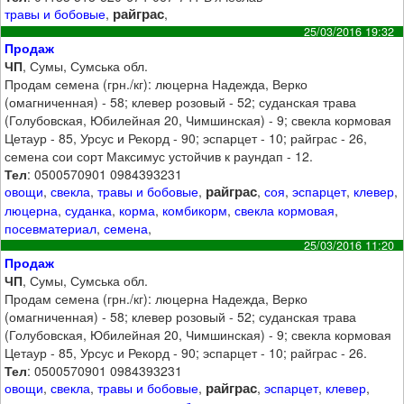
райграс
травы и бобовые
,
,
25/03/2016 19:32
Продаж
ЧП
, Сумы, Сумська обл.
Продам семена (грн./кг): люцерна Надежда, Верко
(омагниченная) - 58; клевер розовый - 52; суданская трава
(Голубовская, Юбилейная 20, Чимшинская) - 9; свекла кормовая
Цетаур - 85, Урсус и Рекорд - 90; эспарцет - 10; райграс - 26,
семена сои сорт Максимус устойчив к раундап - 12.
Тел
: 0500570901 0984393231
райграс
овощи
,
свекла
,
травы и бобовые
,
,
соя
,
эспарцет
,
клевер
,
люцерна
,
суданка
,
корма
,
комбикорм
,
свекла кормовая
,
посевматериал
,
семена
,
25/03/2016 11:20
Продаж
ЧП
, Сумы, Сумська обл.
Продам семена (грн./кг): люцерна Надежда, Верко
(омагниченная) - 58; клевер розовый - 52; суданская трава
(Голубовская, Юбилейная 20, Чимшинская) - 9; свекла кормовая
Цетаур - 85, Урсус и Рекорд - 90; эспарцет - 10; райграс - 26.
Тел
: 0500570901 0984393231
райграс
овощи
,
свекла
,
травы и бобовые
,
,
эспарцет
,
клевер
,