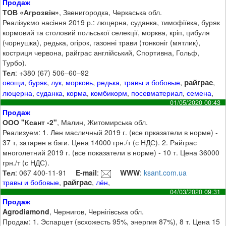
Продаж
ТОВ «Агрозвін»
, Звенигородка, Черкаська обл.
Реалізуємо насіння 2019 р.: люцерна, суданка, тимофіївка, буряк
кормовий та столовий польської селекції, морква, кріп, цибуля
(чорнушка), редька, огірок, газонні трави (тонконіг (мятлик),
костриця червона, райграс англійський, Спортивна, Гольф,
Турбо).
Тел
: +380 (67) 506–60–92
райграс
овощи
,
буряк
,
лук
,
морковь
,
редька
,
травы и бобовые
,
,
люцерна
,
суданка
,
корма
,
комбикорм
,
посевматериал
,
семена
,
01/05/2020 00:43
Продаж
ООО "Ксант -2"
, Малин, Житомирська обл.
Реализуем: 1. Лен масличный 2019 г. (все прказатели в норме) -
37 т, затарен в бэги. Цена 14000 грн./т (с НДС). 2. Райграс
многолетний 2019 г. (все показатели в норме) - 10 т. Цена 36000
грн./т (с НДС).
Тел
: 067 400-11-91
E-mail
:
WWW
:
ksant.com.ua
райграс
травы и бобовые
,
,
лён
,
04/03/2020 09:31
Продаж
Agrodiamond
, Чернигов, Чернігівська обл.
Продам: 1. Эспарцет (всхожесть 95%, энергия 87%), 8 т. Цена 15