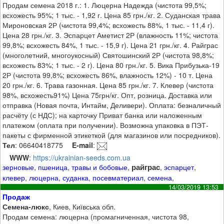
Продам семена 2018 г.: 1. Люцерна Надежда (чистота 99,5%;
всхожесть 95%; 1 тыс. - 1,92 г. Цена 85 грн./кг. 2. Суданская трава
Мироновская 2Р (чистота 99,4%; всхожесть 88%, 1 тыс. - 11,4 г).
Цена 28 грн./кг. 3. Эспарцет Аметист 2Р (влажность 11%; чистота
99,8%; всхожесть 84%, 1 тыс. - 15,9 г). Цена 21 грн./кг. 4. Райграс
(многолетний, многоукосный) Святошинский 2Р (чистота 98,8%;
всхожесть 83%; 1 тыс. - 2 г). Цена 80 грн./кг. 5. Вика Прибузька-19
2Р (чистота 99,8%; всхожесть 86%, влажность 12%) - 10 т. Цена
20 грн./кг. 6. Трава газонная. Цена 85 грн./кг. 7. Клевер (чистота
98%, всхожесть91%) Цена 75грн/кг. Опт, розница. Доставка или
отправка (Новая почта, Интайм, Деливери). Оплата: безналичный
расчёту (с НДС); на карточку Приват банка или наложенным
платежом (оплата при получении). Возможна упаковка в ПЭТ-
пакеты с фирменной этикеткой (для магазинов или посредников).
Тел
: 06640418775
E-mail
:
WWW
:
https://ukrainian-seeds.com.ua
райграс
зерновые
,
пшеница
,
травы и бобовые
,
,
эспарцет
,
клевер
,
люцерна
,
суданка
,
посевматериал
,
семена
,
14/03/2019 13:53
Продаж
Семена-люкс
, Киев, Київська обл.
Продам семена: люцерна (промагниченная, чистота 98,