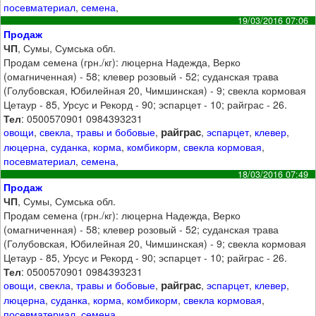
посевматериал
,
семена
,
19/03/2016 07:06
Продаж
ЧП
, Сумы, Сумська обл.
Продам семена (грн./кг): люцерна Надежда, Верко
(омагниченная) - 58; клевер розовый - 52; суданская трава
(Голубовская, Юбилейная 20, Чимшинская) - 9; свекла кормовая
Цетаур - 85, Урсус и Рекорд - 90; эспарцет - 10; райграс - 26.
Тел
: 0500570901 0984393231
райграс
овощи
,
свекла
,
травы и бобовые
,
,
эспарцет
,
клевер
,
люцерна
,
суданка
,
корма
,
комбикорм
,
свекла кормовая
,
посевматериал
,
семена
,
18/03/2016 07:49
Продаж
ЧП
, Сумы, Сумська обл.
Продам семена (грн./кг): люцерна Надежда, Верко
(омагниченная) - 58; клевер розовый - 52; суданская трава
(Голубовская, Юбилейная 20, Чимшинская) - 9; свекла кормовая
Цетаур - 85, Урсус и Рекорд - 90; эспарцет - 10; райграс - 26.
Тел
: 0500570901 0984393231
райграс
овощи
,
свекла
,
травы и бобовые
,
,
эспарцет
,
клевер
,
люцерна
,
суданка
,
корма
,
комбикорм
,
свекла кормовая
,
посевматериал
,
семена
,