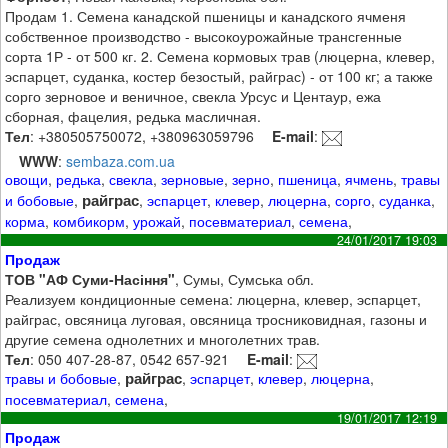
Продам 1. Семена канадской пшеницы и канадского ячменя
собственное производство - высокоурожайные трансгенные
сорта 1Р - от 500 кг. 2. Семена кормовых трав (люцерна, клевер,
эспарцет, суданка, костер безостый, райграс) - от 100 кг; а также
сорго зерновое и веничное, свекла Урсус и Центаур, ежа
сборная, фацелия, редька масличная.
Тел
: +380505750072, +380963059796
E-mail
:
WWW
:
sembaza.com.ua
овощи
,
редька
,
свекла
,
зерновые
,
зерно
,
пшеница
,
ячмень
,
травы
райграс
и бобовые
,
,
эспарцет
,
клевер
,
люцерна
,
сорго
,
суданка
,
корма
,
комбикорм
,
урожай
,
посевматериал
,
семена
,
24/01/2017 19:03
Продаж
ТОВ "АФ Суми-Насіння"
, Сумы, Сумська обл.
Реализуем кондиционные семена: люцерна, клевер, эспарцет,
райграс, овсяница луговая, овсяница тросниковидная, газоны и
другие семена однолетних и многолетних трав.
Тел
: 050 407-28-87, 0542 657-921
E-mail
:
райграс
травы и бобовые
,
,
эспарцет
,
клевер
,
люцерна
,
посевматериал
,
семена
,
19/01/2017 12:19
Продаж