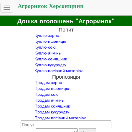
Агроринок Херсонщини
Toggle
navigation
Дошка оголошень "Агроринок"
Попит
Куплю зерно
Куплю пшеницю
Куплю сою
Куплю ячмінь
Куплю соняшник
Куплю кукурудзу
Куплю посівний матеріал
Пропозиція
Продам зерно
Продам пшеницю
Продам сою
Продам ячмінь
Продам соняшник
Продам кукурудзу
Продам посівний матеріал