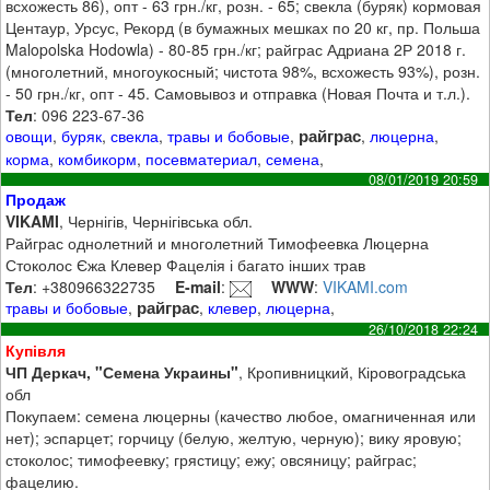
всхожесть 86), опт - 63 грн./кг, розн. - 65; свекла (буряк) кормовая
Центаур, Урсус, Рекорд (в бумажных мешках по 20 кг, пр. Польша
Malopolska Hodowla) - 80-85 грн./кг; райграс Адриана 2Р 2018 г.
(многолетний, многоукосный; чистота 98%, всхожесть 93%), розн.
- 50 грн./кг, опт - 45. Самовывоз и отправка (Новая Почта и т.л.).
Тел
: 096 223-67-36
райграс
овощи
,
буряк
,
свекла
,
травы и бобовые
,
,
люцерна
,
корма
,
комбикорм
,
посевматериал
,
семена
,
08/01/2019 20:59
Продаж
VIKAMI
, Чернігів, Чернігівська обл.
Райграс однолетний и многолетний Тимофеевка Люцерна
Стоколос Єжа Клевер Фацелія і багато інших трав
Тел
: +380966322735
E-mail
:
WWW
:
VIKAMI.com
райграс
травы и бобовые
,
,
клевер
,
люцерна
,
26/10/2018 22:24
Купівля
ЧП Деркач, "Семена Украины"
, Кропивницкий, Кіровоградська
обл
Покупаем: семена люцерны (качество любое, омагниченная или
нет); эспарцет; горчицу (белую, желтую, черную); вику яровую;
стоколос; тимофеевку; грястицу; ежу; овсяницу; райграс;
фацелию.