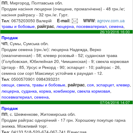
ПП
, Миргород, Полтавська обл.
Продам насіння люцерни (очищене, промагнічене) - 48 грн./кг;
насіння райграсу - 32 грн./кг. Гурт.
Тел
: 0675203050 Валерій
E-mail
:
WWW
:
agrovv.com.ua
райграс
травы и бобовые
,
,
люцерна
,
посевматериал
,
семена
,
26/10/2016 16:00
Продаж
ЧП
, Сумы, Сумська обл.
Продам семена (грн./кг): люцерна Надежда, Верко
(омагниченная) - 58; клевер розовый - 52; суданская трава
(Голубовская, Юбилейная 20, Чимшинская) - 9; свекла кормовая
Цетаур - 85, Урсус и Рекорд - 90; эспарцет - 10; райграс - 26,
семена сои сорт Максимус устойчив к раундап - 12.
Тел
: 0500570901 0984393231
райграс
овощи
,
свекла
,
травы и бобовые
,
,
соя
,
эспарцет
,
клевер
,
люцерна
,
суданка
,
корма
,
комбикорм
,
свекла кормовая
,
посевматериал
,
семена
,
07/04/2016 14:07
Продаж
ПП
, с. Шевченкове, Житомирська обл.
Продам райграс однорічний - 17 грн. Хорошому покупцю гарна
знижка. Можливий торг.
Тел
: 04133 518-520-674-067-741 В'ячеслав