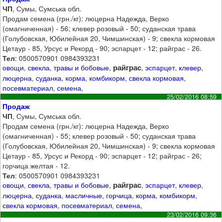
ЧП
, Сумы, Сумська обл.
Продам семена (грн./кг): люцерна Надежда, Верко
(омагниченная) - 56; клевер розовый - 50; суданская трава
(Голубовская, Юбилейная 20, Чимшинская) - 9; свекла кормовая
Цетаур - 85, Урсус и Рекорд - 90; эспарцет - 12; райграс - 26.
Тел
: 0500570901 0984393231
райграс
овощи
,
свекла
,
травы и бобовые
,
,
эспарцет
,
клевер
,
люцерна
,
суданка
,
корма
,
комбикорм
,
свекла кормовая
,
посевматериал
,
семена
,
25/02/2016 08:59
Продаж
ЧП
, Сумы, Сумська обл.
Продам семена (грн./кг): люцерна Надежда, Верко
(омагниченная) - 55; клевер розовый - 50; суданская трава
(Голубовская, Юбилейная 20, Чимшинская) - 9; свекла кормовая
Цетаур - 85, Урсус и Рекорд - 90; эспарцет - 12; райграс - 26;
горчица желтая - 12.
Тел
: 0500570901 0984393231
райграс
овощи
,
свекла
,
травы и бобовые
,
,
эспарцет
,
клевер
,
люцерна
,
суданка
,
масличные
,
горчица
,
корма
,
комбикорм
,
свекла кормовая
,
посевматериал
,
семена
,
23/02/2016 09:36