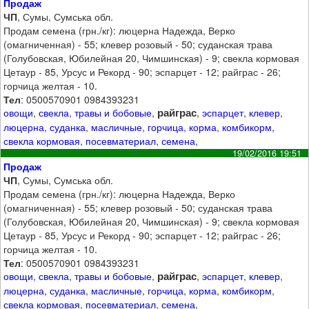
Продаж
ЧП
, Сумы, Сумська обл.
Продам семена (грн./кг): люцерна Надежда, Верко
(омагниченная) - 55; клевер розовый - 50; суданская трава
(Голубовская, Юбилейная 20, Чимшинская) - 9; свекла кормовая
Цетаур - 85, Урсус и Рекорд - 90; эспарцет - 12; райграс - 26;
горчица желтая - 10.
Тел
: 0500570901 0984393231
райграс
овощи
,
свекла
,
травы и бобовые
,
,
эспарцет
,
клевер
,
люцерна
,
суданка
,
масличные
,
горчица
,
корма
,
комбикорм
,
свекла кормовая
,
посевматериал
,
семена
,
19/02/2016 19:51
Продаж
ЧП
, Сумы, Сумська обл.
Продам семена (грн./кг): люцерна Надежда, Верко
(омагниченная) - 55; клевер розовый - 50; суданская трава
(Голубовская, Юбилейная 20, Чимшинская) - 9; свекла кормовая
Цетаур - 85, Урсус и Рекорд - 90; эспарцет - 12; райграс - 26;
горчица желтая - 10.
Тел
: 0500570901 0984393231
райграс
овощи
,
свекла
,
травы и бобовые
,
,
эспарцет
,
клевер
,
люцерна
,
суданка
,
масличные
,
горчица
,
корма
,
комбикорм
,
свекла кормовая
,
посевматериал
,
семена
,