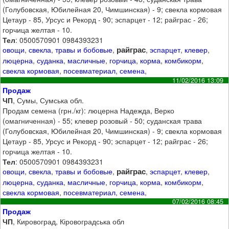
(Голубовская, Юбилейная 20, Чимшинская) - 9; свекла кормовая
Цетаур - 85, Урсус и Рекорд - 90; эспарцет - 12; райграс - 26;
горчица желтая - 10.
Тел
: 0500570901 0984393231
райграс
овощи
,
свекла
,
травы и бобовые
,
,
эспарцет
,
клевер
,
люцерна
,
суданка
,
масличные
,
горчица
,
корма
,
комбикорм
,
свекла кормовая
,
посевматериал
,
семена
,
11/02/2016 13:09
Продаж
ЧП
, Сумы, Сумська обл.
Продам семена (грн./кг): люцерна Надежда, Верко
(омагниченная) - 55; клевер розовый - 50; суданская трава
(Голубовская, Юбилейная 20, Чимшинская) - 9; свекла кормовая
Цетаур - 85, Урсус и Рекорд - 90; эспарцет - 12; райграс - 26;
горчица желтая - 10.
Тел
: 0500570901 0984393231
райграс
овощи
,
свекла
,
травы и бобовые
,
,
эспарцет
,
клевер
,
люцерна
,
суданка
,
масличные
,
горчица
,
корма
,
комбикорм
,
свекла кормовая
,
посевматериал
,
семена
,
07/02/2016 08:45
Продаж
ЧП
, Кировоград, Кіровоградська обл