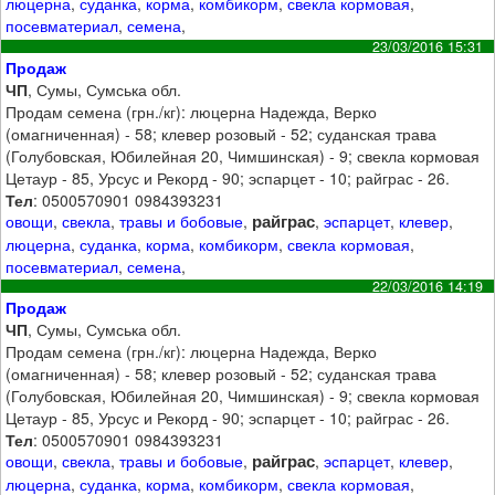
люцерна
,
суданка
,
корма
,
комбикорм
,
свекла кормовая
,
посевматериал
,
семена
,
23/03/2016 15:31
Продаж
ЧП
, Сумы, Сумська обл.
Продам семена (грн./кг): люцерна Надежда, Верко
(омагниченная) - 58; клевер розовый - 52; суданская трава
(Голубовская, Юбилейная 20, Чимшинская) - 9; свекла кормовая
Цетаур - 85, Урсус и Рекорд - 90; эспарцет - 10; райграс - 26.
Тел
: 0500570901 0984393231
райграс
овощи
,
свекла
,
травы и бобовые
,
,
эспарцет
,
клевер
,
люцерна
,
суданка
,
корма
,
комбикорм
,
свекла кормовая
,
посевматериал
,
семена
,
22/03/2016 14:19
Продаж
ЧП
, Сумы, Сумська обл.
Продам семена (грн./кг): люцерна Надежда, Верко
(омагниченная) - 58; клевер розовый - 52; суданская трава
(Голубовская, Юбилейная 20, Чимшинская) - 9; свекла кормовая
Цетаур - 85, Урсус и Рекорд - 90; эспарцет - 10; райграс - 26.
Тел
: 0500570901 0984393231
райграс
овощи
,
свекла
,
травы и бобовые
,
,
эспарцет
,
клевер
,
люцерна
,
суданка
,
корма
,
комбикорм
,
свекла кормовая
,