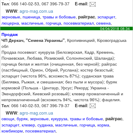
Тел
: 066 140-02-53, 067 396-79-37
E-mail
:
WWW
:
agro-mag.com.ua
райграс
зерновые
,
пшеница
,
травы и бобовые
,
,
эспарцет
,
люцерна
,
масличные
,
горчица
,
посевматериал
,
семена
,
04/04/2018 08:34
Продаж
ЧП Деркач, "Семена Украины"
, Кропивницкий, Кіровоградська
обл
Продаа посевмат: кукуруза (Белозерская, Кадр, Кремень,
Почаевская, Любава, Розивский, Солонянский, Шаланда);
горчица белая и желтая (очищенная, без черной); райграс
(пастбищный, Орион, Обрий, Руслана); костер безостый;
эспарцет (чистота 96%, всхожесть 87%); суданская трава
(Билявка, Рыжая, и смешанная; без пыли и мусора); буряк
кормовой (Польша - Центаур, Урсус; Рекорд; Украина -
Экендорфский, Киевский розовый); клевер промагниченный и
непромагниченный (всхожисть 94%, чистота 96%); фацелия.
Тел
: 066 140-02-53, 067 396-79-37
E-mail
:
WWW
:
agro-mag.com.ua
райграс
овощи
,
буряк
,
зерновые
,
кукуруза
,
травы и бобовые
,
,
эспарцет
,
клевер
,
суданка
,
масличные
,
горчица
,
корма
,
комбикорм
,
посевматериал
,