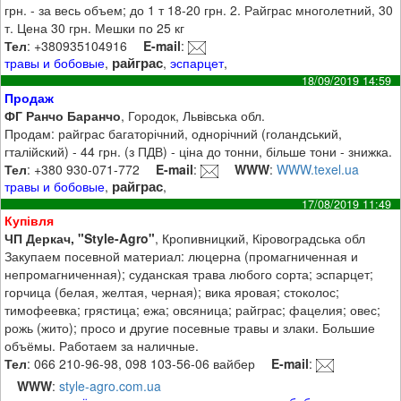
грн. - за весь объем; до 1 т 18-20 грн. 2. Райграс многолетний, 30
т. Цена 30 грн. Мешки по 25 кг
Тел
: +380935104916
E-mail
:
райграс
травы и бобовые
,
,
эспарцет
,
18/09/2019 14:59
Продаж
ФГ Ранчо Баранчо
, Городок, Львівська обл.
Продам: райграс багаторічний, однорічний (голандський,
гталійский) - 44 грн. (з ПДВ) - ціна до тонни, більше тони - знижка.
Тел
: +380 930-071-772
E-mail
:
WWW
:
WWW.texel.ua
райграс
травы и бобовые
,
,
17/08/2019 11:49
Купівля
ЧП Деркач, "Style-Agro"
, Кропивницкий, Кіровоградська обл
Закупаем посевной материал: люцерна (промагниченная и
непромагниченная); суданская трава любого сорта; эспарцет;
горчица (белая, желтая, черная); вика яровая; стоколос;
тимофеевка; грястица; ежа; овсяница; райграс; фацелия; овес;
рожь (жито); просо и другие посевные травы и злаки. Большие
объёмы. Работаем за наличные.
Тел
: 066 210-96-98, 098 103-56-06 вайбер
E-mail
:
WWW
:
style-agro.com.ua