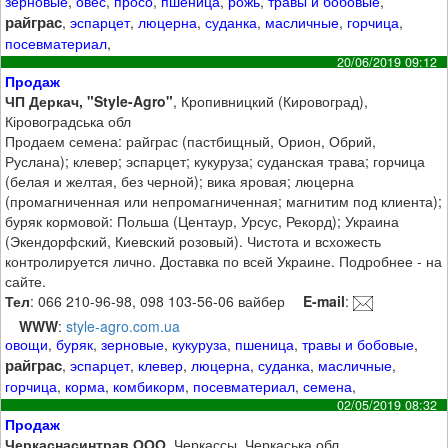
зерновые
,
овёс
,
просо
,
пшеница
,
рожь
,
травы и бобовые
,
райграс
,
эспарцет
,
люцерна
,
суданка
,
масличные
,
горчица
,
посевматериал
,
20/06/2019 09:12
Продаж
ЧП Деркач, "Style-Agro"
, Кропивницкий (Кировоград),
Кіровоградська обл
Продаем семена: райграс (пастбищный, Орион, Обрий,
Руслана); клевер; эспарцет; кукуруза; суданская трава; горчица
(белая и желтая, без черной); вика яровая; люцерна
(промагниченная или непромагниченная; магнитим под клиента);
буряк кормовой: Польша (Центаур, Урсус, Рекорд); Украина
(Экендорфский, Киевский розовый). Чистота и всхожесть
контролируется лично. Доставка по всей Украине. Подробнее - на
сайте.
Тел
: 066 210-96-98, 098 103-56-06 вайбер
E-mail
:
WWW
:
style-agro.com.ua
овощи
,
буряк
,
зерновые
,
кукуруза
,
пшеница
,
травы и бобовые
,
райграс
,
эспарцет
,
клевер
,
люцерна
,
суданка
,
масличные
,
горчица
,
корма
,
комбикорм
,
посевматериал
,
семена
,
02/05/2019 08:32
Продаж
Черкаснасинтрав ООО
, Черкассы, Черкаська обл.