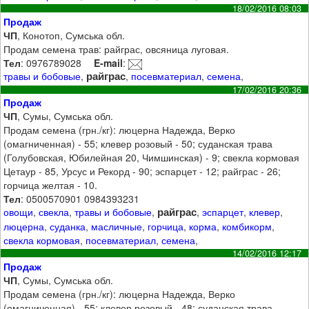
18/02/2016 08:03
Продаж
ЧП
, Конотоп, Сумська обл.
Продам семена трав: райграс, овсяница луговая.
Тел
: 0976789028
E-mail
:
райграс
травы и бобовые
,
,
посевматериал
,
семена
,
17/02/2016 20:36
Продаж
ЧП
, Сумы, Сумська обл.
Продам семена (грн./кг): люцерна Надежда, Верко
(омагниченная) - 55; клевер розовый - 50; суданская трава
(Голубовская, Юбилейная 20, Чимшинская) - 9; свекла кормовая
Цетаур - 85, Урсус и Рекорд - 90; эспарцет - 12; райграс - 26;
горчица желтая - 10.
Тел
: 0500570901 0984393231
райграс
овощи
,
свекла
,
травы и бобовые
,
,
эспарцет
,
клевер
,
люцерна
,
суданка
,
масличные
,
горчица
,
корма
,
комбикорм
,
свекла кормовая
,
посевматериал
,
семена
,
14/02/2016 12:17
Продаж
ЧП
, Сумы, Сумська обл.
Продам семена (грн./кг): люцерна Надежда, Верко
(омагниченная) - 55; клевер розовый - 48; суданская трава