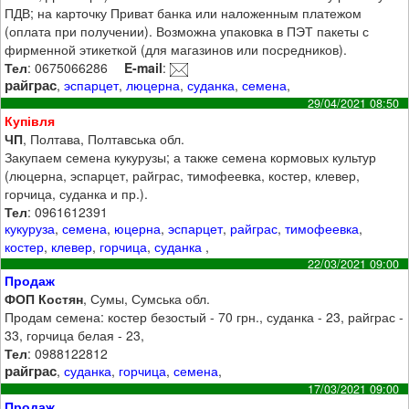
ПДВ; на карточку Приват банка или наложенным платежом
(оплата при получении). Возможна упаковка в ПЭТ пакеты с
фирменной этикеткой (для магазинов или посредников).
Тел
: 0675066286
E-mail
:
райграс
,
эспарцет
,
люцерна
,
суданка
,
семена
,
29/04/2021 08:50
Купівля
ЧП
, Полтава, Полтавська обл.
Закупаем семена кукурузы; а также семена кормовых культур
(люцерна, эспарцет, райграс, тимофеевка, костер, клевер,
горчица, суданка и пр.).
Тел
: 0961612391
кукуруза
,
семена
,
юцерна
,
эспарцет
,
райграс
,
тимофеевка
,
костер
,
клевер
,
горчица
,
суданка
,
22/03/2021 09:00
Продаж
ФОП Костян
, Сумы, Сумська обл.
Продам семена: костер безостый - 70 грн., суданка - 23, райграс -
33, горчица белая - 23,
Тел
: 0988122812
райграс
,
суданка
,
горчица
,
семена
,
17/03/2021 09:00
Продаж