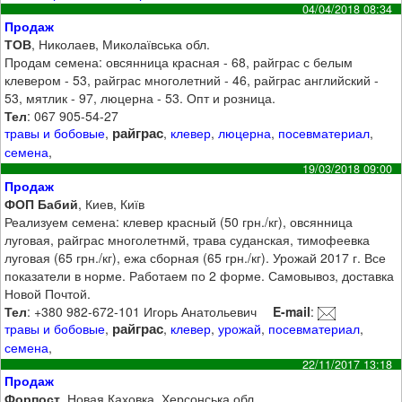
04/04/2018 08:34
Продаж
ТОВ
, Николаев, Миколаївська обл.
Продам семена: овсянница красная - 68, райграс с белым
клевером - 53, райграс многолетний - 46, райграс английский -
53, мятлик - 97, люцерна - 53. Опт и розница.
Тел
: 067 905-54-27
райграс
травы и бобовые
,
,
клевер
,
люцерна
,
посевматериал
,
семена
,
19/03/2018 09:00
Продаж
ФОП Бабий
, Киев, Київ
Реализуем семена: клевер красный (50 грн./кг), овсянница
луговая, райграс многолетнмй, трава суданская, тимофеевка
луговая (65 грн./кг), ежа сборная (65 грн./кг). Урожай 2017 г. Все
показатели в норме. Работаем по 2 форме. Самовывоз, доставка
Новой Почтой.
Тел
: +380 982-672-101 Игорь Анатольевич
E-mail
:
райграс
травы и бобовые
,
,
клевер
,
урожай
,
посевматериал
,
семена
,
22/11/2017 13:18
Продаж
Форпост
, Новая Каховка, Херсонська обл.