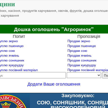
щини
них, насіння, продуктів харчування, овочів, фруктів, дошка оголоше
 харчування
Дошка оголошень "Агроринок"
Попит
Пропозиція
уплю зерно
Продам зерно
уплю пшеницю
Продам пшеницю
уплю сою
Продам сою
уплю ячмінь
Продам ячмінь
уплю соняшник
Продам соняшник
уплю кукурудзу
Продам кукурудзу
уплю посівний матеріал
Продам посівний матері
Додати Ваше оголошення
Закуповуємо:
СОЮ, СОНЯШНИК, СОНЯ
ВИСОКООЛЕЇНОВИЙ