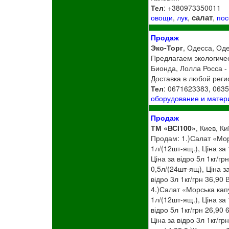
Тел
: +380973350011
салат
овощи
,
лук
,
,
пос
Продаж
Эко-Торг
, Одесса, Оде
Предлагаем экологичес
Бионда, Лолла Росса - 
Доставка в любой реги
Тел
: 0671623383, 063
оборудование и мате
Продаж
ТМ «ВСІ100»
, Киев, Ки
Продам: 1.)Салат «Морк
1л/(12шт-ящ.), Ціна за
Ціна за відро 5л 1кг/гр
0,5л/(24шт-ящ), Ціна з
відро 3л 1кг/грн 36,90 
4.)Салат «Морська капу
1л/(12шт-ящ.), Ціна за
відро 5л 1кг/грн 26,90
Ціна за відро 3л 1кг/гр