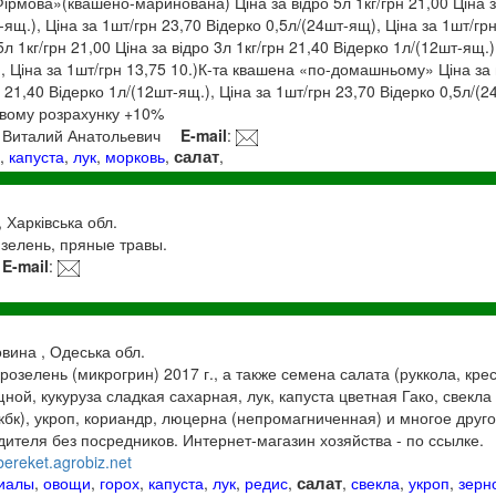
Фірмова»(квашено-маринована) Ціна за відро 5л 1кг/грн 21,00 Ціна за
-ящ.), Ціна за 1шт/грн 23,70 Відерко 0,5л/(24шт-ящ), Ціна за 1шт/гр
л 1кг/грн 21,00 Ціна за відро 3л 1кг/грн 21,40 Відерко 1л/(12шт-ящ.)
, Ціна за 1шт/грн 13,75 10.)К-та квашена «по-домашньому» Ціна за в
н 21,40 Відерко 1л/(12шт-ящ.), Ціна за 1шт/грн 23,70 Відерко 0,5л/(2
ковому розрахунку +10%
3 Виталий Анатольевич
E-mail
:
салат
и
,
капуста
,
лук
,
морковь
,
,
, Харківська обл.
зелень, пряные травы.
E-mail
:
овина , Одеська обл.
зелень (микрогрин) 2017 г., а также семена салата (руккола, крес
ной, кукуруза сладкая сахарная, лук, капуста цветная Гако, свекла
 кбк), укроп, кориандр, люцерна (непромагниченная) и многое друго
дителя без посредников. Интернет-магазин хозяйства - по ссылке.
bereket.agrobiz.net
салат
риалы
,
овощи
,
горох
,
капуста
,
лук
,
редис
,
,
свекла
,
укроп
,
зерн