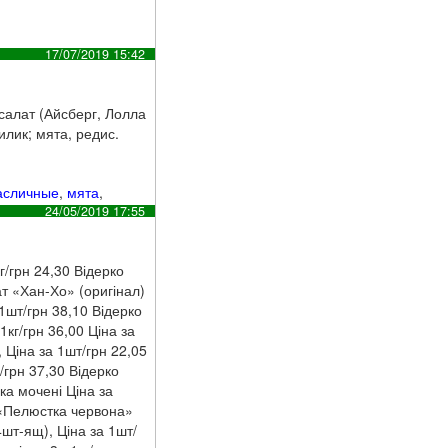
17/07/2019 15:42
салат (Айсберг, Лолла
илик; мята, редис.
асличные
,
мята
,
24/05/2019 17:55
г/грн 24,30 Відерко
ат «Хан-Хо» (оригінал)
 1шт/грн 38,10 Відерко
1кг/грн 36,00 Ціна за
, Ціна за 1шт/грн 22,05
/грн 37,30 Відерко
ка мочені Ціна за
т «Пелюстка червона»
4шт-ящ), Ціна за 1шт/