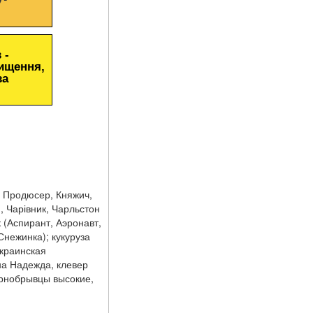
 -
чищення,
за
, Продюсер, Княжич,
, Чарівник, Чарльстон
к (Аспирант, Аэронавт,
Снежинка); кукуруза
Украинская
на Надежда, клевер
ернобрывцы высокие,