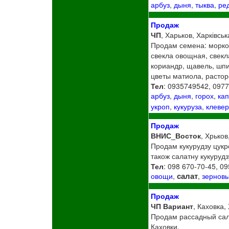
арбуз
,
дыня
,
тыква
,
ре
Продаж
ЧП
, Харьков, Харківськ
Продам семена: морков
свекла овощная, свекла
кориандр, щавель, шпи
цветы матиола, растор
Тел
: 0935749542, 097
арбуз
,
дыня
,
горох
,
кап
укроп
,
кукуруза
,
клеве
Продаж
ВНИС_Восток
, Хрьков
Продам кукурудзу цукро
також салатну кукурудз
Тел
: 098 670-70-45, 0
салат
овощи
,
,
зернов
Продаж
ЧП Вариант
, Каховка,
Продам рассадный сала
Каховки.