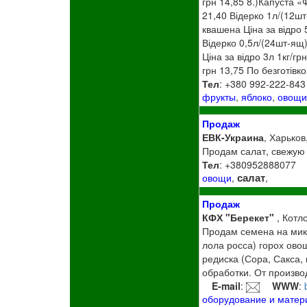
грн 14,85 8.)Капуста «
21,40 Відерко 1л/(12шт
квашена Ціна за відро 5
Відерко 0,5л/(24шт-ящ)
Ціна за відро 3л 1кг/гр
грн 13,75 По безготів
Тел
: +380 992-222-84
фрукты
,
яблоко
,
овощ
Продаж
ЕВК-Украина
, Харьков
Продам салат, свежую 
Тел
: +380952888077
салат
овощи
,
,
Продаж
КФХ "Берекет"
, Котл
Продам семена на микро
лола росса) горох овощ
редиска (Сора, Сакса,
обработки. От произво
E-mail
:
WWW
:
оборудование и мате