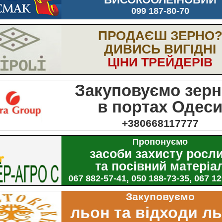
099 187-80-70
ПРОДАЄШ ЗЕРНО
ДИВИСЬ ВИГІДНІ
ЦІНИ ТРЕЙДЕРІВ
Закуповуємо зерн
в портах Одес
+380668117777
Пропонуємо
засоби захисту росл
та посівний матеріа
067 882-57-41, 050 188-73-35, 067 1
Закуповуємо
льон та відходи л