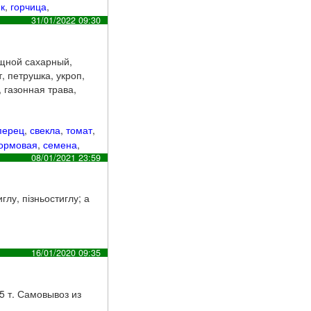
к
,
горчица
,
31/01/2022 09:30
ощной сахарный,
, петрушка, укроп,
 газонная трава,
перец
,
свекла
,
томат
,
кормовая
,
семена
,
08/01/2021 23:59
лу, пізньостиглу; а
16/01/2020 09:35
5 т. Самовывоз из