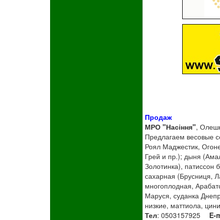
Продаж
МРО "Насіння"
, Олеш
Предлагаем весовые се
Роял Маджестик, Огоне
Грей и пр.); дыня (Ама
Золотинка), патиссон б
сахарная (Брусниця, Л
многоплодная, Арабатс
Маруся, суданка Днепр
низкие, маттиола, цин
Тел
: 0503157925
E-m