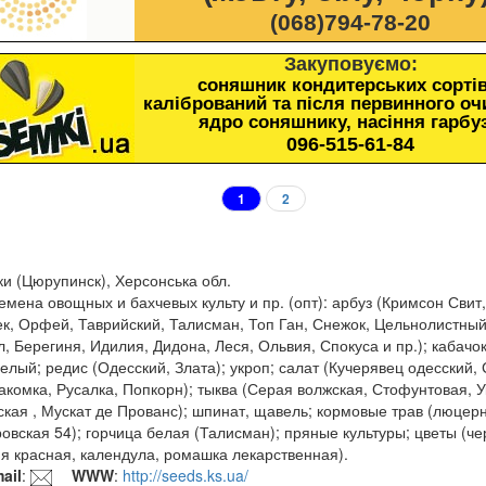
(068)794-78-20
Закуповуємо:
соняшник кондитерських сортів
калібрований та після первинного о
ядро соняшнику, насіння гарбу
096-515-61-84
1
2
ки (Цюрупинск), Херсонська обл.
мена овощных и бахчевых культу и пр. (опт): арбуз (Кримсон Свит
к, Орфей, Таврийский, Талисман, Топ Ган, Снежок, Цельнолистный
л, Берегиня, Идилия, Дидона, Леся, Ольвия, Спокуса и пр.); кабачо
елый; редис (Одесский, Злата); укроп; салат (Кучерявец одесский, 
акомка, Русалка, Попкорн); тыква (Серая волжская, Стофунтовая, 
кая , Мускат де Прованс); шпинат, щавель; кормовые трав (люцер
овская 54); горчица белая (Талисман); пряные культуры; цветы (ч
ия красная, календула, ромашка лекарственная).
ail
:
WWW
:
http://seeds.ks.ua/