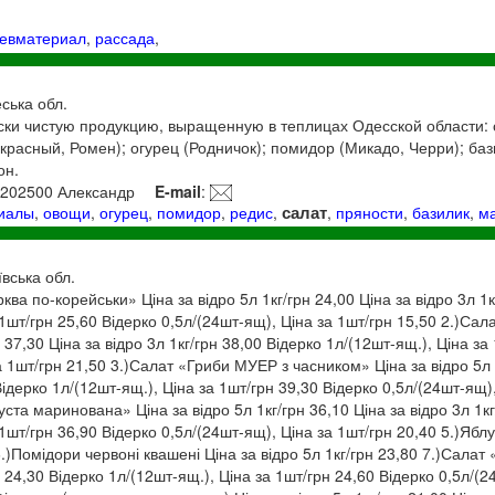
евматериал
,
рассада
,
ська обл.
ки чистую продукцию, выращенную в теплицах Одесской области: 
красный, Ромен); огурец (Родничок); помидор (Микадо, Черри); баз
он.
5202500 Александр
E-mail
:
салат
риалы
,
овощи
,
огурец
,
помидор
,
редис
,
,
пряности
,
базилик
,
м
ївська обл.
ва по-корейськи» Ціна за відро 5л 1кг/грн 24,00 Ціна за відро 3л 1к
 1шт/грн 25,60 Відерко 0,5л/(24шт-ящ), Ціна за 1шт/грн 15,50 2.)Сал
н 37,30 Ціна за відро 3л 1кг/грн 38,00 Відерко 1л/(12шт-ящ.), Ціна за
а 1шт/грн 21,50 3.)Салат «Гриби МУЕР з часником» Ціна за відро 5л 
Відерко 1л/(12шт-ящ.), Ціна за 1шт/грн 39,30 Відерко 0,5л/(24шт-ящ)
ста маринована» Ціна за відро 5л 1кг/грн 36,10 Ціна за відро 3л 1кг
 1шт/грн 36,90 Відерко 0,5л/(24шт-ящ), Ціна за 1шт/грн 20,40 5.)Яблу
 6.)Помідори червоні квашені Ціна за відро 5л 1кг/грн 23,80 7.)Сала
н 24,30 Відерко 1л/(12шт-ящ.), Ціна за 1шт/грн 24,60 Відерко 0,5л/(2