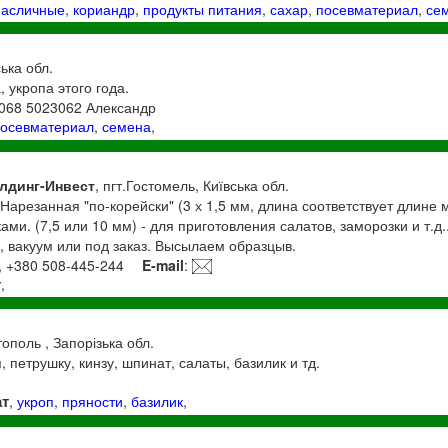
асличные
,
кориандр
,
продукты питания
,
сахар
,
посевматериал
,
се
ська обл.
 укропа этого года.
068 5023062 Александр
посевматериал
,
семена
,
лдинг-Инвест
, пгт.Гостомель, Київська обл.
Нарезанная "по-корейски" (3 х 1,5 мм, длина соответствует длине м
ками. (7,5 или 10 мм) - для приготовления салатов, заморозки и т.д.
э, вакуум или под заказ. Высылаем образцыв.
, +380 508-445-244
E-mail
:
т
,
ополь , Запорізька обл.
, петрушку, кинзу, шпинат, салаты, базилик и тд.
ат
,
укроп
,
пряности
,
базилик
,