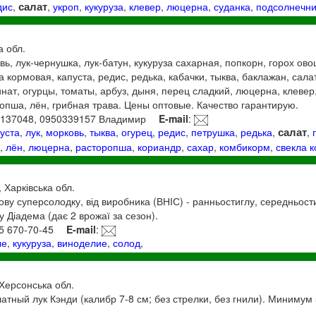
салат
дис
,
,
укроп
,
кукуруза
,
клевер
,
люцерна
,
суданка
,
подсолнечни
а обл.
ь, лук-чернушка, лук-батун, кукуруза сахарная, попкорн, горох ов
 кормовая, капуста, редис, редька, кабачки, тыква, баклажан, салат
нат, огурцы, томаты, арбуз, дыня, перец сладкий, люцерна, клевер,
опша, лён, грибная трава. Цены оптовые. Качество гарантирую.
7137048, 0950339157 Владимир
E-mail
:
салат
уста
,
лук
,
морковь
,
тыква
,
огурец
,
редис
,
петрушка
,
редька
,
,
р
,
лён
,
люцерна
,
расторопша
,
кориандр
,
сахар
,
комбикорм
,
свекла 
, Харківська обл.
ву суперсолодку, від виробника (ВНІС) - ранньостиглу, середньостиг
у Діадема (дає 2 врожаї за сезон).
95 670-70-45
E-mail
:
ые
,
кукуруза
,
виноделие
,
солод
,
 Херсонська обл.
тный лук Кэнди (калибр 7-8 см; без стрелки, без гнили). Минимум 