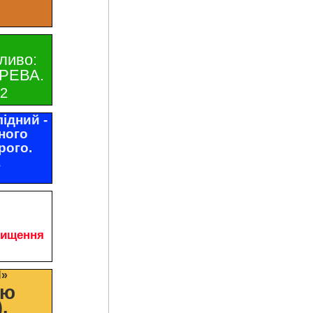
ливо:
РЕВА.
32
ідний -
ного
рого.
1
чищення
И»
цю
.