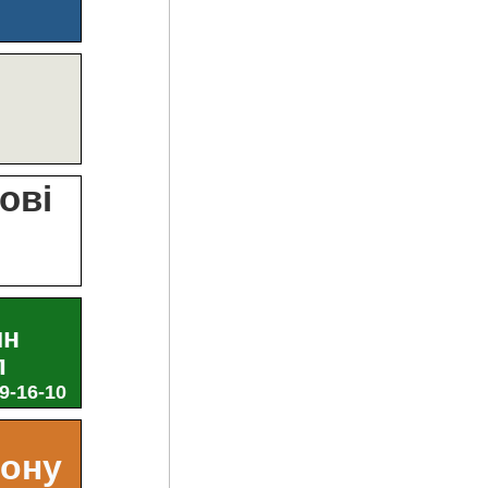
?
ові
и
ин
л
29-16-10
ьону