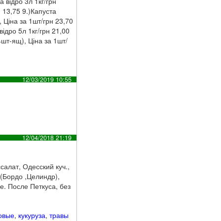
 відро 3л 1кг/грн
н 13,75 9.)Капуста
, Ціна за 1шт/грн 23,70
ідро 5л 1кг/грн 21,00
4шт-ящ), Ціна за 1шт/
12/03/2019 10:55
12/04/2018 21:19
салат, Одесский куч.,
 (Бордо ,Целиндр),
е. После Петкуса, без
овые
,
кукуруза
,
травы