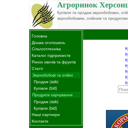
Агроринок Херсон
Купівля та продаж зернобобових, олій
зернобобовим, олійним та продуктам
Головна
Дошка оголошень
К
Сільгосптехніка
К
Каталог підприємств
К
Ринок овочів та фруктів
К
Статті
К
Зернобобові та олійні
К
Продаж (ask)
К
Купівля (bid)
Продукти харчування
Продаж (ask)
Купівля (bid)
Наші партнери
Контакти