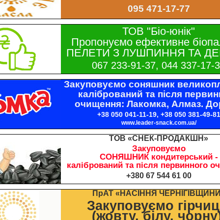
095 471-17-77
ТОВ "Біо-юнік"
Пропонуємо ефективне біопа
ПЕЛЕТИ З ЛУШПИННЯ ТА ДЕ
067 233-91-37, 044 337-17-
Закуповуємо соняшник великопл
калібрований та після первин
очищення: Лакомка, Алмаз. До
+38 050 041-11-19, +38 050 381-49-8
www.leader-snack.com.ua/
ТОВ «СНЕК-ПРОДАКШН»
Закуповуємо
СОНЯШНИК кондитерський -
калібрований та після первинного о
+380 67 544 61 00
ПрАТ «НАСІННЯ ЧЕРНІГІВЩИН
Закуповуємо гірчи
(жовту, білу, чорну)