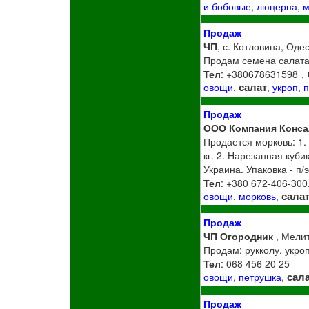
и бобовые
,
люцерна
,
м
Продаж
ЧП
, с. Котловина, Оде
Продам семена салата,
Тел
: +380678631598，
салат
овощи
,
,
укроп
,
Продаж
ООО Компания Конса
Продается морковь: 1. 
кг. 2. Нарезанная куби
Украина. Упаковка - п/
Тел
: +380 672-406-300
сала
овощи
,
морковь
,
Продаж
ЧП Огородник
, Мелит
Продам: рукколу, укроп
Тел
: 068 456 20 25
сал
овощи
,
петрушка
,
Продаж