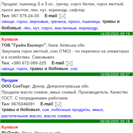
Продам: пшеницу 2 и 3 кл., гречку, сорго белое, горох желтый,
просо желтое, лен, нут, кориандр, сафлор.
Тел
: 067 575-24-00
E-mail
:
травы и
овощи
,
горох
,
зерновые
,
гречиха
,
просо
,
пшеница
,
бобовые
,
лён
,
нут
,
сорго
,
масличные
,
кориандр
,
14/09/2020 09:19
Купівля
ТОВ "Грейн Експорт"
, Киев, Київська обл.
Закупаем горох желтый, сою (ГМО) - по переписи на элеваторах
и в хозяйствах. Самовывоз.
Тел
: +380 672-089-225
E-mail
:
травы и бобовые
овощи
,
горох
,
,
соя
,
10/09/2020 08:27
Продаж
ООО СояТорг
, Днепр, Дніпропетрівська обл.
Продаем масло соевое, жмых соевый. Производитель. Качество
ГОСТ. С посредниками работаем.
Тел
: 0676346091
E-mail
:
травы и бобовые
,
соя
,
побочные продукты
,
жмых
,
растительное масло
,
масло соевое
,
09/09/2020 09:18
Купівля
RivTrade
, Рівне, Рівенська обл.