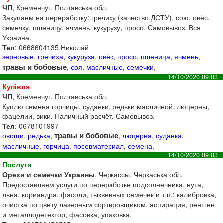
ЧП
, Кременчуг, Полтавська обл.
Закупаем на переработку: гречиху (качество ДСТУ), сою, овёс,
семечку, пшеницу, ячмень, кукурузу, просо. Самовывоз. Вся
Украина.
Тел
: 0668604135 Николай
зерновые
,
гречиха
,
кукуруза
,
овёс
,
просо
,
пшеница
,
ячмень
,
травы и бобовые
,
соя
,
масличные
,
семечки
,
14/10/2020 09:03
Купівля
ЧП
, Кременчуг, Полтавська обл.
Куплю семена горчицы, суданки, редьки масличной, люцерны,
фацелии, вики. Наличный расчёт. Самовывоз.
Тел
: 0678101997
травы и бобовые
овощи
,
редька
,
,
люцерна
,
суданка
,
масличные
,
горчица
,
посевматериал
,
семена
,
14/10/2020 09:03
Послуги
Орехи и семечки Украины
, Черкассы, Черкаська обл.
Предоставляем услуги по переработке подсолнечника, нута,
льна, кориандра, фасоли, тыквенных семечек и т.п.: калибровка,
очистка по цвету лазерным сортировщиком, аспирация, рентген
и металлодетектор, фасовка, упаковка.