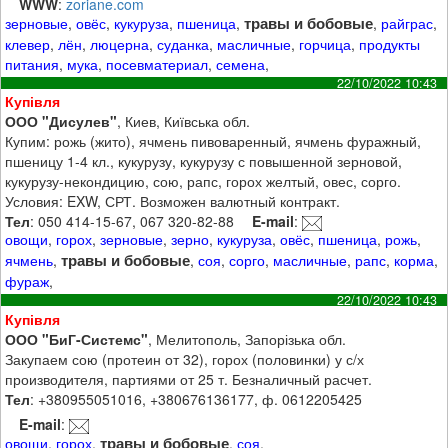
WWW
:
zoriane.com
травы и бобовые
зерновые
,
овёс
,
кукуруза
,
пшеница
,
,
райграс
,
клевер
,
лён
,
люцерна
,
суданка
,
масличные
,
горчица
,
продукты
питания
,
мука
,
посевматериал
,
семена
,
22/10/2022 10:43
Купівля
ООО "Дисулев"
, Киев, Київська обл.
Купим: рожь (жито), ячмень пивоваренный, ячмень фуражный,
пшеницу 1-4 кл., кукурузу, кукурузу с повышенной зерновой,
кукурузу-некондицию, сою, рапс, горох желтый, овес, сорго.
Условия: EXW, СРТ. Возможен валютный контракт.
Тел
: 050 414-15-67, 067 320-82-88
E-mail
:
овощи
,
горох
,
зерновые
,
зерно
,
кукуруза
,
овёс
,
пшеница
,
рожь
,
травы и бобовые
ячмень
,
,
соя
,
сорго
,
масличные
,
рапс
,
корма
,
фураж
,
22/10/2022 10:43
Купівля
ООО "БиГ-Системс"
, Мелитополь, Запорізька обл.
Закупаем сою (протеин от 32), горох (половинки) у с/х
производителя, партиями от 25 т. Безналичный расчет.
Тел
: +380955051016, +380676136177, ф. 0612205425
E-mail
:
травы и бобовые
овощи
,
горох
,
,
соя
,