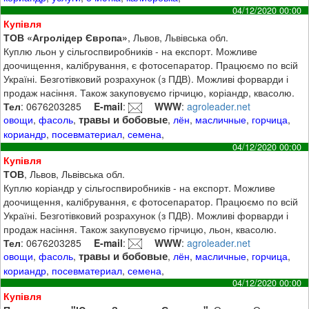
04/12/2020 00:00
Купівля
ТОВ «Агролідер Європа»
, Львов, Львівська обл.
Куплю льон у сільгоспвиробників - на експорт. Можливе
доочищення, калібрування, є фотосепаратор. Працюємо по всій
Україні. Безготівковий розрахунок (з ПДВ). Можливі форварди і
продаж насіння. Також закуповуємо гірчицю, коріандр, квасолю.
Тел
: 0676203285
E-mail
:
WWW
:
agroleader.net
травы и бобовые
овощи
,
фасоль
,
,
лён
,
масличные
,
горчица
,
кориандр
,
посевматериал
,
семена
,
04/12/2020 00:00
Купівля
ТОВ
, Львов, Львівська обл.
Куплю коріандр у сільгоспвиробників - на експорт. Можливе
доочищення, калібрування, є фотосепаратор. Працюємо по всій
Україні. Безготівковий розрахунок (з ПДВ). Можливі форварди і
продаж насіння. Також закуповуємо гірчицю, льон, квасолю.
Тел
: 0676203285
E-mail
:
WWW
:
agroleader.net
травы и бобовые
овощи
,
фасоль
,
,
лён
,
масличные
,
горчица
,
кориандр
,
посевматериал
,
семена
,
04/12/2020 00:00
Купівля