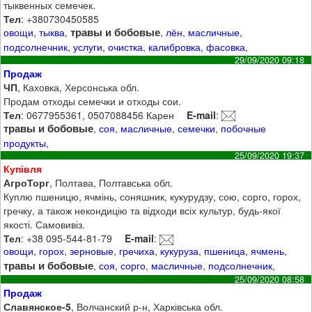
тыквенных семечек.
Тел
: +380730450585
травы и бобовые
овощи
,
тыква
,
,
лён
,
масличные
,
подсолнечник
,
услуги
,
очистка
,
калибровка
,
фасовка
,
29/09/2020 09:18
Продаж
ЧП
, Каховка, Херсонська обл.
Продам отходы семечки и отходы сои.
Тел
: 0677955361, 0507088456 Карен
E-mail
:
травы и бобовые
,
соя
,
масличные
,
семечки
,
побочные
продукты
,
25/09/2020 19:37
Купівля
АгроТорг
, Полтава, Полтавська обл.
Куплю пшеницю, ячмінь, соняшник, кукурудзу, сою, сорго, горох,
гречку, а також некондицію та відходи всіх культур, будь-якої
якості. Самовивіз.
Тел
: +38 095-544-81-79
E-mail
:
овощи
,
горох
,
зерновые
,
гречиха
,
кукуруза
,
пшеница
,
ячмень
,
травы и бобовые
,
соя
,
сорго
,
масличные
,
подсолнечник
,
25/09/2020 08:58
Продаж
Славянское-5
, Волчанский р-н, Харківська обл.