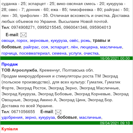
суданка - 25; эспарцет - 25; вико-овсяная смесь - 20; кукуруза -
28; овес - 7; донник - 60; ежа - 85; тимофеевка - 80; райграс - 50;
лен - 30, трифолин - 35. Отличная всхожесть и очистка. Доставка
любых объемов по Украине. Высылаем Новой почтой.
Тел
: 0974908271, 0995215545, 0960041346, 095904013
E-mail
:
травы и
овощи
,
горох
,
зерновые
,
кукуруза
,
овёс
,
рожь
,
бобовые
,
райграс
,
соя
,
эспарцет
,
лён
,
люцерна
,
масличные
,
горчица
,
посевматериал
,
семена
,
услуги
,
очистка
,
16/06/2021 00:00
Продаж
ТОВ Агрослужба
, Кременчуг, Полтавська обл.
Продам микроудобрения и стимуляторы роста ТМ Экоград
(польское производство), для всех культур: Гуматик, Гуматик
Форте, Экоград Росток, Экоград Зерно, Экоград Масличные,
Экоград Кукуруза, Экоград Бобовые, Экоград Корневые, Экоград
Овощные, Экоград Амино А, Экоград Цинк, Экоград Бор.
Доставка по всей Украине.
Тел
: 0671056655
E-mail
:
бобовые
удобрения
,
зерно
,
кукуруза
,
,
масличные
,
09/04/2021 09:10
Купівля