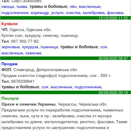
Тел
: +380730450585
травы и бобовые
овощи
,
тыква
,
,
лён
,
масличные
,
подсолнечник
,
кориандр
,
услуги
,
очистка
,
калибровка
,
фасовка
,
13/10/2020 11:32
Купівля
ЧП
, Одесса, Одеська обл.
Куплю сою, кукурузу, семечку, пшеницу.
Тел
: 067 302-77-82
травы и бобовые
зерновые
,
кукуруза
,
пшеница
,
,
соя
,
масличные
,
семечки
,
30/09/2020 08:47
Продаж
ФОП
, Славгород, Дніпропетрівська обл.
Продам соапсток (гидрофуз) подсолнечника, сои - 300 т.
Тел
: 0676339941
травы и бобовые
,
соя
,
масличные
,
подсолнечник
,
29/09/2020 09:19
Послуги
Орехи и семечки Украины
, Черкассы, Черкаська обл.
Предлагаем услуги по переработке подсолнечника, тыквенных
семечек, льна, нута и пр.: калибровка, очистка от мусора
калибровка по длине, металлодетектор, рентген, фасовка. Также
предоставляем услуги по шелушению подсолнечника и