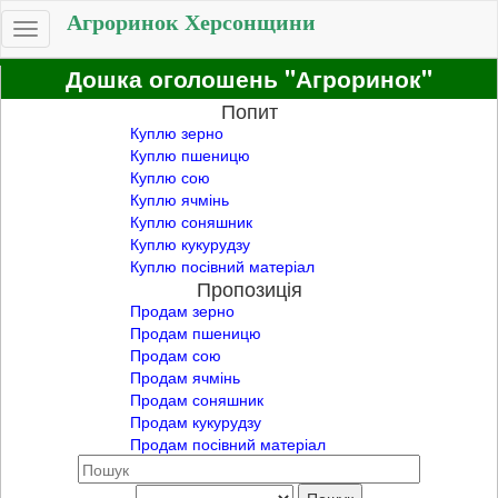
Агроринок Херсонщини
Toggle
navigation
Дошка оголошень "Агроринок"
Попит
Куплю зерно
Куплю пшеницю
Куплю сою
Куплю ячмінь
Куплю соняшник
Куплю кукурудзу
Куплю посівний матеріал
Пропозиція
Продам зерно
Продам пшеницю
Продам сою
Продам ячмінь
Продам соняшник
Продам кукурудзу
Продам посівний матеріал