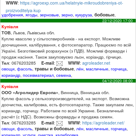
WWW
:
https://agroexp.com.ua/helatnyie-mikroudobreniya-ot-
proizvoditelya-kup
бобовые
удобрения
,
ягоды
,
зерновые
,
зерно
,
кукуруза
,
,
22/12/2020 17:00
Купівля
ТОВ
, Львов, Львівська обл.
Куплю квасолю у сільгоспвиробників - на експорт. Можливе
доочищення, калібрування, є фотосепаратор. Працюємо по всій
Україні. Безготівковий розрахунок (з ПДВ). Можливі форварди і
продаж насіння. Також закуповуємо льон, коріандр, гірчицю.
Тел
: 0676203285
E-mail
:
WWW
:
agroleader.net
травы и бобовые
овощи
,
фасоль
,
,
лён
,
масличные
,
горчица
,
кориандр
,
посевматериал
,
семена
,
04/12/2020 08:00
Купівля
ООО «Агролидер Европа»
, Винница, Вінницька обл.
Куплю фасоль у сельхозпроизводителей, на экспорт. Возможна
доочистка, калибровка, есть фотосепаратор. Также закупаем лен,
кориандр, горчицу. Работаем по всей Украине. Безналичный
расчёт (с НДС). Возможны форварды и продажа семян.
Тел
: 0676203285
E-mail
:
WWW
:
https://agroleader.net/
травы и бобовые
овощи
,
фасоль
,
,
лён
,
масличные
,
горчица
,
кориандр
,
услуги
,
очистка
,
калибровка
,