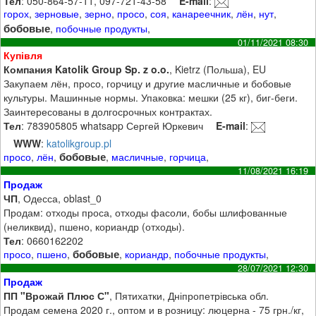
Тел
: 050-864-57-11, 097-721-43-58
E-mail
:
горох
,
зерновые
,
зерно
,
просо
,
соя
,
канареечник
,
лён
,
нут
,
бобовые
,
побочные продукты
,
01/11/2021 08:30
Купівля
Компания Katolik Group Sp. z o.o.
, Kietrz (Польша), EU
Закупаем лён, просо, горчицу и другие масличные и бобовые
культуры. Машинные нормы. Упаковка: мешки (25 кг), биг-беги.
Заинтересованы в долгосрочных контрактах.
Тел
: 783905805 whatsapp Сергей Юркевич
E-mail
:
WWW
:
katolikgroup.pl
бобовые
просо
,
лён
,
,
масличные
,
горчица
,
11/08/2021 16:19
Продаж
ЧП
, Одесса, oblast_0
Продам: отходы проса, отходы фасоли, бобы шлифованные
(неликвид), пшено, кориандр (отходы).
Тел
: 0660162202
бобовые
просо
,
пшено
,
,
кориандр
,
побочные продукты
,
28/07/2021 12:30
Продаж
ПП "Врожай Плюс С"
, Пятихатки, Дніпропетрівська обл.
Продам семена 2020 г., оптом и в розницу: люцерна - 75 грн./кг,