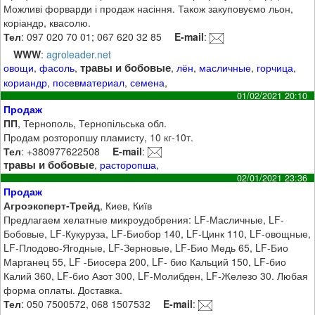
Можливі форварди і продаж насіння. Також закуповуємо льон,
коріандр, квасолю.
Тел
: 097 020 70 01; 067 620 32 85
E-mail
:
WWW
:
agroleader.net
травы и бобовые
овощи
,
фасоль
,
,
лён
,
масличные
,
горчица
,
кориандр
,
посевматериал
,
семена
,
01/02/2021 20:10
Продаж
ПП
, Тернополь, Тернопільська обл.
Продам розторопшу пламисту, 10 кг-10т.
Тел
: +380977622508
E-mail
:
травы и бобовые
,
расторопша
,
02/01/2021 23:36
Продаж
Агроэксперт-Трейд
, Киев, Київ
Предлагаем хелатные микроудобрения: LF-Масличные, LF-
Бобовые, LF-Кукуруза, LF-Биобор 140, LF-Цинк 110, LF-овощные,
LF-Плодово-Ягодные, LF-Зерновые, LF-Био Медь 65, LF-Био
Марганец 55, LF -Биосера 200, LF- био Кальций 150, LF-био
Калий 360, LF-био Азот 300, LF-Молибден, LF-Железо 30. Любая
форма оплаты. Доставка.
Тел
: 050 7500572, 068 1507532
E-mail
: