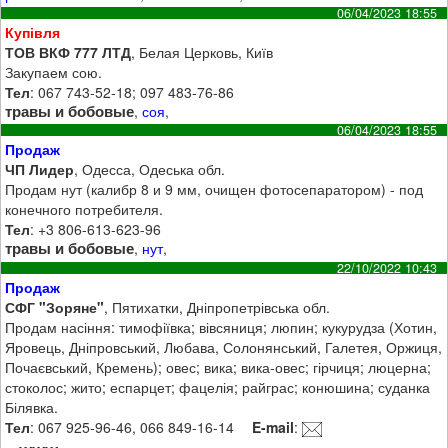
06/04/2023 18:55
Купівля
ТОВ ВКФ 777 ЛТД
, Белая Церковь, Київ
Закупаем сою.
Тел
: 067 743-52-18; 097 483-76-86
травы и бобовые
,
соя
,
06/04/2023 18:55
Продаж
ЧП Лидер
, Одесса, Одеська обл.
Продам нут (калибр 8 и 9 мм, очищен фотосепаратором) - под
конечного потребителя.
Тел
: +3 806-613-623-96
травы и бобовые
,
нут
,
22/10/2022 10:43
Продаж
СФГ "Зоряне"
, Пятихатки, Дніпропетрівська обл.
Продам насіння: тимофіївка; вівсяниця; люпин; кукурудза (Хотин,
Яровець, Дніпровський, Любава, Солонянський, Галетея, Оржиця,
Почаєвський, Кремень); овес; вика; вика-овес; гірчиця; люцерна;
стоколос; жито; еспарцет; фацелія; райграс; конюшина; суданка
Білявка.
Тел
: 067 925-96-46, 066 849-16-14
E-mail
: