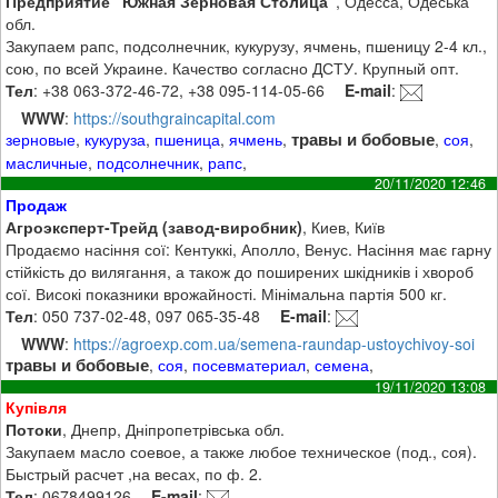
Предприятие "Южная Зерновая Столица"
, Одесса, Одеська
обл.
Закупаем рапс, подсолнечник, кукурузу, ячмень, пшеницу 2-4 кл.,
сою, по всей Украине. Качество согласно ДСТУ. Крупный опт.
Тел
: +38 063-372-46-72, +38 095-114-05-66
E-mail
:
WWW
:
https://southgraincapital.com
травы и бобовые
зерновые
,
кукуруза
,
пшеница
,
ячмень
,
,
соя
,
масличные
,
подсолнечник
,
рапс
,
20/11/2020 12:46
Продаж
Агроэксперт-Трейд (завод-виробник)
, Киев, Київ
Продаємо насіння сої: Кентуккі, Аполло, Венус. Насіння має гарну
стійкість до вилягання, а також до поширених шкідників і хвороб
сої. Високі показники врожайності. Мінімальна партія 500 кг.
Тел
: 050 737-02-48, 097 065-35-48
E-mail
:
WWW
:
https://agroexp.com.ua/semena-raundap-ustoychivoy-soi
травы и бобовые
,
соя
,
посевматериал
,
семена
,
19/11/2020 13:08
Купівля
Потоки
, Днепр, Дніпропетрівська обл.
Закупаем масло соевое, а также любое техническое (под., соя).
Быстрый расчет ,на весах, по ф. 2.
Тел
: 0678499126
E-mail
: