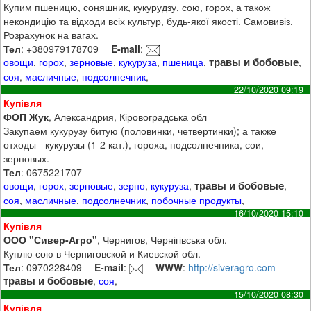
Купим пшеницю, соняшник, кукурудзу, сою, горох, а також
некондицію та відходи всіх культур, будь-якої якості. Самовивіз.
Розрахунок на вагах.
Тел
: +380979178709
E-mail
:
травы и бобовые
овощи
,
горох
,
зерновые
,
кукуруза
,
пшеница
,
,
соя
,
масличные
,
подсолнечник
,
22/10/2020 09:19
Купівля
ФОП Жук
, Александрия, Кіровоградська обл
Закупаем кукурузу битую (половинки, четвертинки); а также
отходы - кукурузы (1-2 кат.), гороха, подсолнечника, сои,
зерновых.
Тел
: 0675221707
травы и бобовые
овощи
,
горох
,
зерновые
,
зерно
,
кукуруза
,
,
соя
,
масличные
,
подсолнечник
,
побочные продукты
,
16/10/2020 15:10
Купівля
ООО "Сивер-Агро"
, Чернигов, Чернігівська обл.
Куплю сою в Черниговской и Киевской обл.
Тел
: 0970228409
E-mail
:
WWW
:
http://siveragro.com
травы и бобовые
,
соя
,
15/10/2020 08:30
Купівля