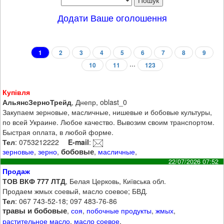
Додати Ваше оголошення
1
2
3
4
5
6
7
8
9
...
10
11
123
Купівля
АльянсЗерноТрейд
, Днепр, oblast_0
Закупаем зерновые, масличные, нишевые и бобовые культуры,
по всей Украине. Любое качество. Вывозим своим транспортом.
Быстрая оплата, в любой форме.
Тел
: 0753212222
E-mail
:
бобовые
зерновые
,
зерно
,
,
масличные
,
22/07/2026 07:52
Продаж
ТОВ ВКФ 777 ЛТД
, Белая Церковь, Київська обл.
Продаем жмых соевый, масло соевое; БВД.
Тел
: 067 743-52-18; 097 483-76-86
травы и бобовые
,
соя
,
побочные продукты
,
жмых
,
растительное масло
,
масло соевое
,