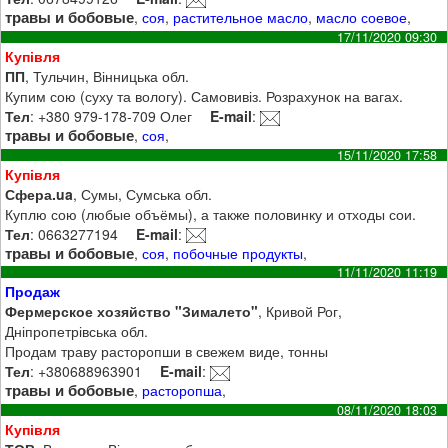
травы и бобовые
,
соя
,
растительное масло
,
масло соевое
,
17/11/2020 09:30
Купівля
ПП
, Тульчин, Вінницька обл.
Купим сою (суху та вологу). Самовивіз. Розрахунок на вагах.
Тел
: +380 979-178-709 Олег
E-mail
:
травы и бобовые
,
соя
,
15/11/2020 17:58
Купівля
Сфера.ua
, Сумы, Сумська обл.
Куплю сою (любые объёмы), а также половинку и отходы сои.
Тел
: 0663277194
E-mail
:
травы и бобовые
,
соя
,
побочные продукты
,
11/11/2020 11:19
Продаж
Фермерское хозяйство "Зималето"
, Кривой Рог,
Дніпропетрівська обл.
Продам траву расторопши в свежем виде, тонны
Тел
: +380688963901
E-mail
:
травы и бобовые
,
расторопша
,
08/11/2020 18:03
Купівля