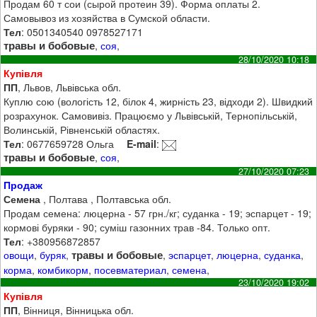
Продам 60 т сои (сырой протеин 39). Форма оплаты 2.
Самовывоз из хозяйства в Сумской области.
Тел
: 0501340540 0978527171
травы и бобовые
,
соя
,
28/10/2020 10:18
Купівля
ПП
, Львов, Львівська обл.
Куплю сою (вологість 12, білок 4, жирність 23, відходи 2). Швидкий
розрахунок. Самовивіз. Працюємо у Львівській, Тернопільській,
Волинській, Рівненській областях.
Тел
: 0677659728 Ольга
E-mail
:
травы и бобовые
,
соя
,
27/10/2020 07:23
Продаж
Семена
, Полтава , Полтавська обл.
Продам семена: люцерна - 57 грн./кг; суданка - 19; эспарцет - 19;
кормові буряки - 90; суміш газонних трав -84. Только опт.
Тел
: +380956872857
травы и бобовые
овощи
,
буряк
,
,
эспарцет
,
люцерна
,
суданка
,
корма
,
комбикорм
,
посевматериал
,
семена
,
23/10/2020 19:02
Купівля
ПП
, Вінниця, Вінницька обл.