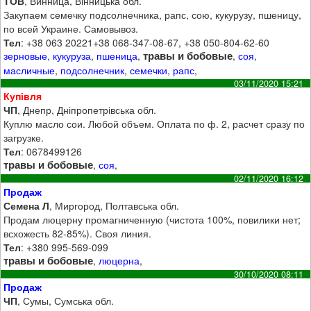
ТОВ
, Винница, Вінницька обл.
Закупаем семечку подсолнечника, рапс, сою, кукурузу, пшеницу,
по всей Украине. Самовывоз.
Тел
: +38 063 20221+38 068-347-08-67, +38 050-804-62-60
травы и бобовые
зерновые
,
кукуруза
,
пшеница
,
,
соя
,
масличные
,
подсолнечник
,
семечки
,
рапс
,
03/11/2020 15:21
Купівля
ЧП
, Днепр, Дніпропетрівська обл.
Куплю масло сои. Любой объем. Оплата по ф. 2, расчет сразу по
загрузке.
Тел
: 0678499126
травы и бобовые
,
соя
,
02/11/2020 16:12
Продаж
Семена Л
, Миргород, Полтавська обл.
Продам люцерну промагниченную (чистота 100%, повилики нет;
всхожесть 82-85%). Своя линия.
Тел
: +380 995-569-099
травы и бобовые
,
люцерна
,
30/10/2020 08:11
Продаж
ЧП
, Сумы, Сумська обл.