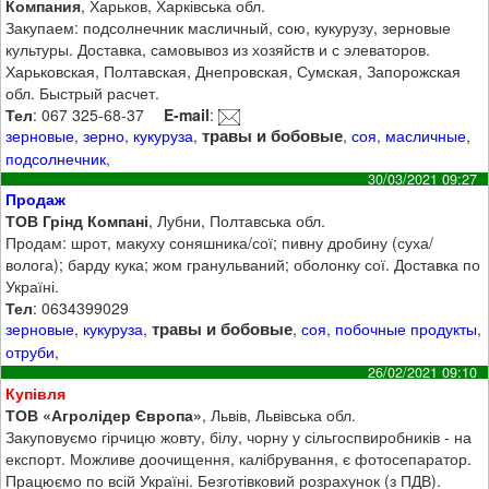
Компания
, Харьков, Харківська обл.
Закупаем: подсолнечник масличный, сою, кукурузу, зерновые
культуры. Доставка, самовывоз из хозяйств и с элеваторов.
Харьковская, Полтавская, Днепровская, Сумская, Запорожская
обл. Быстрый расчет.
Тел
: 067 325-68-37
E-mail
:
травы и бобовые
зерновые
,
зерно
,
кукуруза
,
,
соя
,
масличные
,
подсолнечник
,
30/03/2021 09:27
Продаж
ТОВ Грінд Компані
, Лубни, Полтавська обл.
Продам: шрот, макуху соняшника/сої; пивну дробину (суха/
волога); барду кука; жом гранульваний; оболонку сої. Доставка по
Україні.
Тел
: 0634399029
травы и бобовые
зерновые
,
кукуруза
,
,
соя
,
побочные продукты
,
отруби
,
26/02/2021 09:10
Купівля
ТОВ «Агролідер Європа»
, Львів, Львівська обл.
Закуповуємо гірчицю жовту, білу, чорну у сільгоспвиробників - на
експорт. Можливе доочищення, калібрування, є фотосепаратор.
Працюємо по всій Україні. Безготівковий розрахунок (з ПДВ).