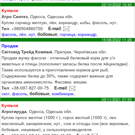
22/10/2022 10:43
Купівля
Агро Синтез
, Одесса, Одеська обл.
Куплю горчицу желтую, лён, кориандр, ьобы, фасоль, нут.
Тел
: +380504860700
E-mail
:
бобовые
фасоль
,
лён
,
нут
,
,
горчица
,
кориандр
,
15/08/2022 11:28
Продаж
Світовід Трейд Компані
, Прилуки, Чернігівська обл.
Продам мучку фасоли - отличный белковый корм для с/х
животных и птицы (пополняет запасы белка после яйцекладки) .
Также используется в приготовлении кормов для рыб.
Содержание белка до 30%, также содержит важные для
организма аминокислоты. Фасовка: мешки.
Тел
: +38-097-827-00-75
E-mail
:
бобовые
скот
,
фасоль
,
,
комбикорм
,
05/11/2021 07:50
Купівля
Агрогируда
, Одесса, Одеська обл.
Куплю просо желтое (1000 т ), горох желтый (1000 т), лен
масличный, канареечник, нут., сою и отходы сои.(все зерновые,
бобовые, нишевые), у сельхозпроизводителя.