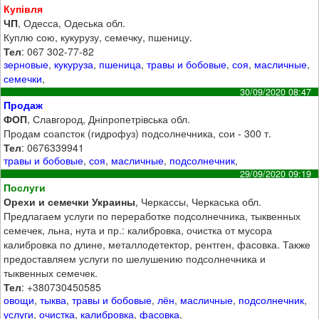
Купівля
ЧП
, Одесса, Одеська обл.
Куплю сою, кукурузу, семечку, пшеницу.
Тел
: 067 302-77-82
зерновые
,
кукуруза
,
пшеница
,
травы и бобовые
,
соя
,
масличные
,
семечки
,
30/09/2020 08:47
Продаж
ФОП
, Славгород, Дніпропетрівська обл.
Продам соапсток (гидрофуз) подсолнечника, сои - 300 т.
Тел
: 0676339941
травы и бобовые
,
соя
,
масличные
,
подсолнечник
,
29/09/2020 09:19
Послуги
Орехи и семечки Украины
, Черкассы, Черкаська обл.
Предлагаем услуги по переработке подсолнечника, тыквенных
семечек, льна, нута и пр.: калибровка, очистка от мусора
калибровка по длине, металлодетектор, рентген, фасовка. Также
предоставляем услуги по шелушению подсолнечника и
тыквенных семечек.
Тел
: +380730450585
овощи
,
тыква
,
травы и бобовые
,
лён
,
масличные
,
подсолнечник
,
услуги
,
очистка
,
калибровка
,
фасовка
,