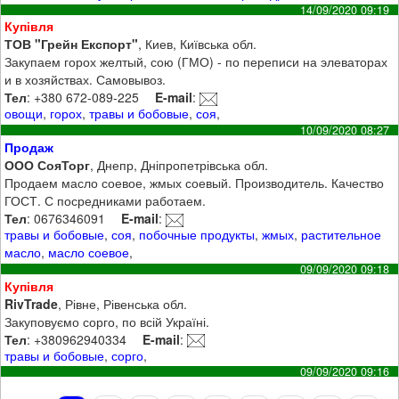
14/09/2020 09:19
Купівля
ТОВ "Грейн Експорт"
, Киев, Київська обл.
Закупаем горох желтый, сою (ГМО) - по переписи на элеваторах
и в хозяйствах. Самовывоз.
Тел
: +380 672-089-225
E-mail
:
овощи
,
горох
,
травы и бобовые
,
соя
,
10/09/2020 08:27
Продаж
ООО СояТорг
, Днепр, Дніпропетрівська обл.
Продаем масло соевое, жмых соевый. Производитель. Качество
ГОСТ. С посредниками работаем.
Тел
: 0676346091
E-mail
:
травы и бобовые
,
соя
,
побочные продукты
,
жмых
,
растительное
масло
,
масло соевое
,
09/09/2020 09:18
Купівля
RivTrade
, Рівне, Рівенська обл.
Закуповуємо сорго, по всій Україні.
Тел
: +380962940334
E-mail
:
травы и бобовые
,
сорго
,
09/09/2020 09:16