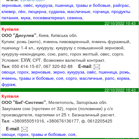
зерновые
,
овёс
,
кукуруза
,
пшеница
,
травы и бобовые
,
райграс
,
клевер
,
лён
,
люцерна
,
суданка
,
масличные
,
горчица
,
продукты
питания
,
мука
,
посевматериал
,
семена
,
22/10/2022 10:43
Купівля
ООО "Дисулев"
, Киев, Київська обл.
Купим: рожь (жито), ячмень пивоваренный, ячмень фуражный,
пшеницу 1-4 кл., кукурузу, кукурузу с повышенной зерновой,
кукурузу-некондицию, сою, рапс, горох желтый, овес, сорго.
Условия: EXW, СРТ. Возможен валютный контракт.
Тел
: 050 414-15-67, 067 320-82-88
E-mail
:
овощи
,
горох
,
зерновые
,
зерно
,
кукуруза
,
овёс
,
пшеница
,
рожь
,
ячмень
,
травы и бобовые
,
соя
,
сорго
,
масличные
,
рапс
,
корма
,
фураж
,
22/10/2022 10:43
Купівля
ООО "БиГ-Системс"
, Мелитополь, Запорізька обл.
Закупаем сою (протеин от 32), горох (половинки) у с/х
производителя, партиями от 25 т. Безналичный расчет.
Тел
: +380955051016, +380676136177, ф. 0612205425
E-mail
:
овощи
,
горох
,
травы и бобовые
,
соя
,