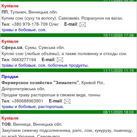
Купівля
ПП
, Тульчин, Вінницька обл.
Купим сою (суху та вологу). Самовивіз. Розрахунок на вагах.
Тел
: +380 979-178-709 Олег
E-mail
:
травы и бобовые
,
соя
,
15/11/2020 17:58
Купівля
Сфера.ua
, Сумы, Сумська обл.
Куплю сою (любые объёмы), а также половинку и отходы сои.
Тел
: 0663277194
E-mail
:
травы и бобовые
,
соя
,
побочные продукты
,
11/11/2020 11:19
Продаж
Фермерское хозяйство "Зималето"
, Кривой Рог,
Дніпропетрівська обл.
Продам траву расторопши в свежем виде, тонны
Тел
: +380688963901
E-mail
:
травы и бобовые
,
расторопша
,
08/11/2020 18:03
Купівля
ТОВ
, Винница, Вінницька обл.
Закупаем семечку подсолнечника, рапс, сою, кукурузу, пшеницу,
по всей Украине. Самовывоз.