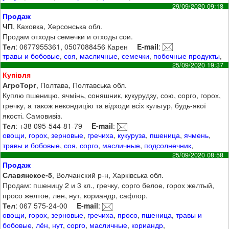
29/09/2020 09:18
Продаж
ЧП
, Каховка, Херсонська обл.
Продам отходы семечки и отходы сои.
Тел
: 0677955361, 0507088456 Карен
E-mail
:
травы и бобовые
,
соя
,
масличные
,
семечки
,
побочные продукты
,
25/09/2020 19:37
Купівля
АгроТорг
, Полтава, Полтавська обл.
Куплю пшеницю, ячмінь, соняшник, кукурудзу, сою, сорго, горох,
гречку, а також некондицію та відходи всіх культур, будь-якої
якості. Самовивіз.
Тел
: +38 095-544-81-79
E-mail
:
овощи
,
горох
,
зерновые
,
гречиха
,
кукуруза
,
пшеница
,
ячмень
,
травы и бобовые
,
соя
,
сорго
,
масличные
,
подсолнечник
,
25/09/2020 08:58
Продаж
Славянское-5
, Волчанский р-н, Харківська обл.
Продам: пшеницу 2 и 3 кл., гречку, сорго белое, горох желтый,
просо желтое, лен, нут, кориандр, сафлор.
Тел
: 067 575-24-00
E-mail
:
овощи
,
горох
,
зерновые
,
гречиха
,
просо
,
пшеница
,
травы и
бобовые
,
лён
,
нут
,
сорго
,
масличные
,
кориандр
,