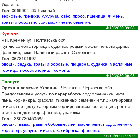
Украина.
Тел
: 0668604135 Николай
зерновые
,
гречиха
,
кукуруза
,
овёс
,
просо
,
пшеница
,
ячмень
,
травы и бобовые
,
соя
,
масличные
,
семечки
,
14/10/2020 09:03
Купівля
ЧП
, Кременчуг, Полтавська обл.
Куплю семена горчицы, суданки, редьки масличной, люцерны,
фацелии, вики. Наличный расчёт. Самовывоз.
Тел
: 0678101997
овощи
,
редька
,
травы и бобовые
,
люцерна
,
суданка
,
масличные
,
горчица
,
посевматериал
,
семена
,
14/10/2020 09:03
Послуги
Орехи и семечки Украины
, Черкассы, Черкаська обл.
Предоставляем услуги по переработке подсолнечника, нута,
льна, кориандра, фасоли, тыквенных семечек и т.п.: калибровка,
очистка по цвету лазерным сортировщиком, аспирация, рентген
и металлодетектор, фасовка, упаковка.
Тел
: +380730450585
овощи
,
тыква
,
травы и бобовые
,
лён
,
масличные
,
подсолнечник
,
кориандр
,
услуги
,
очистка
,
калибровка
,
фасовка
,
13/10/2020 11:32