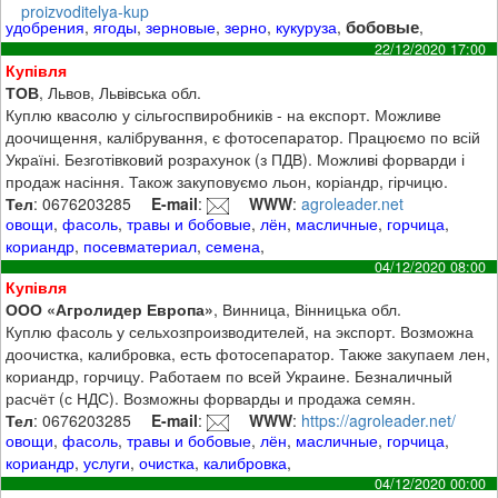
proizvoditelya-kup
бобовые
удобрения
,
ягоды
,
зерновые
,
зерно
,
кукуруза
,
,
22/12/2020 17:00
Купівля
ТОВ
, Львов, Львівська обл.
Куплю квасолю у сільгоспвиробників - на експорт. Можливе
доочищення, калібрування, є фотосепаратор. Працюємо по всій
Україні. Безготівковий розрахунок (з ПДВ). Можливі форварди і
продаж насіння. Також закуповуємо льон, коріандр, гірчицю.
Тел
: 0676203285
E-mail
:
WWW
:
agroleader.net
овощи
,
фасоль
,
травы и бобовые
,
лён
,
масличные
,
горчица
,
кориандр
,
посевматериал
,
семена
,
04/12/2020 08:00
Купівля
ООО «Агролидер Европа»
, Винница, Вінницька обл.
Куплю фасоль у сельхозпроизводителей, на экспорт. Возможна
доочистка, калибровка, есть фотосепаратор. Также закупаем лен,
кориандр, горчицу. Работаем по всей Украине. Безналичный
расчёт (с НДС). Возможны форварды и продажа семян.
Тел
: 0676203285
E-mail
:
WWW
:
https://agroleader.net/
овощи
,
фасоль
,
травы и бобовые
,
лён
,
масличные
,
горчица
,
кориандр
,
услуги
,
очистка
,
калибровка
,
04/12/2020 00:00