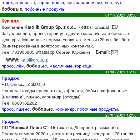
горох
,
зерновые
,
зерно
,
просо
,
соя
,
канареечник
,
лён
,
нут
,
бобовые
,
побочные продукты
,
01/11/2021 08:30
Купівля
Компания Katolik Group Sp. z o.o.
, Kietrz (Польша), EU
Закупаем лён, просо, горчицу и другие масличные и бобовые
культуры. Машинные нормы. Упаковка: мешки (25 кг), биг-беги.
Заинтересованы в долгосрочных контрактах.
Тел
: 783905805 whatsapp Сергей Юркевич
E-mail
:
WWW
:
katolikgroup.pl
бобовые
просо
,
лён
,
,
масличные
,
горчица
,
11/08/2021 16:19
Продаж
ЧП
, Одесса, oblast_0
Продам: отходы проса, отходы фасоли, бобы шлифованные
(неликвид), пшено, кориандр (отходы).
Тел
: 0660162202
бобовые
просо
,
пшено
,
,
кориандр
,
побочные продукты
,
28/07/2021 12:30
Продаж
ПП "Врожай Плюс С"
, Пятихатки, Дніпропетрівська обл.
Продам семена 2020 г., оптом и в розницу: люцерна - 75 грн./кг,
суданка - 25; эспарцет - 25; вико-овсяная смесь - 20; кукуруза -