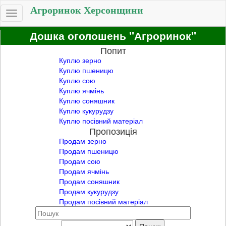
Агроринок Херсонщини
Toggle
navigation
Дошка оголошень "Агроринок"
Попит
Куплю зерно
Куплю пшеницю
Куплю сою
Куплю ячмінь
Куплю соняшник
Куплю кукурудзу
Куплю посівний матеріал
Пропозиція
Продам зерно
Продам пшеницю
Продам сою
Продам ячмінь
Продам соняшник
Продам кукурудзу
Продам посівний матеріал