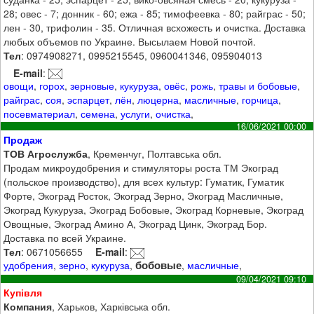
28; овес - 7; донник - 60; ежа - 85; тимофеевка - 80; райграс - 50;
лен - 30, трифолин - 35. Отличная всхожесть и очистка. Доставка
любых объемов по Украине. Высылаем Новой почтой.
Тел
: 0974908271, 0995215545, 0960041346, 095904013
E-mail
:
овощи
,
горох
,
зерновые
,
кукуруза
,
овёс
,
рожь
,
травы и бобовые
,
райграс
,
соя
,
эспарцет
,
лён
,
люцерна
,
масличные
,
горчица
,
посевматериал
,
семена
,
услуги
,
очистка
,
16/06/2021 00:00
Продаж
ТОВ Агрослужба
, Кременчуг, Полтавська обл.
Продам микроудобрения и стимуляторы роста ТМ Экоград
(польское производство), для всех культур: Гуматик, Гуматик
Форте, Экоград Росток, Экоград Зерно, Экоград Масличные,
Экоград Кукуруза, Экоград Бобовые, Экоград Корневые, Экоград
Овощные, Экоград Амино А, Экоград Цинк, Экоград Бор.
Доставка по всей Украине.
Тел
: 0671056655
E-mail
:
бобовые
удобрения
,
зерно
,
кукуруза
,
,
масличные
,
09/04/2021 09:10
Купівля
Компания
, Харьков, Харківська обл.