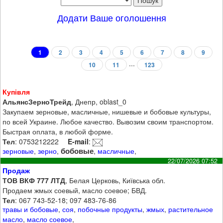
Додати Ваше оголошення
1
2
3
4
5
6
7
8
9
...
10
11
123
Купівля
АльянсЗерноТрейд
, Днепр, oblast_0
Закупаем зерновые, масличные, нишевые и бобовые культуры,
по всей Украине. Любое качество. Вывозим своим транспортом.
Быстрая оплата, в любой форме.
Тел
: 0753212222
E-mail
:
бобовые
зерновые
,
зерно
,
,
масличные
,
22/07/2026 07:52
Продаж
ТОВ ВКФ 777 ЛТД
, Белая Церковь, Київська обл.
Продаем жмых соевый, масло соевое; БВД.
Тел
: 067 743-52-18; 097 483-76-86
травы и бобовые
,
соя
,
побочные продукты
,
жмых
,
растительное
масло
,
масло соевое
,