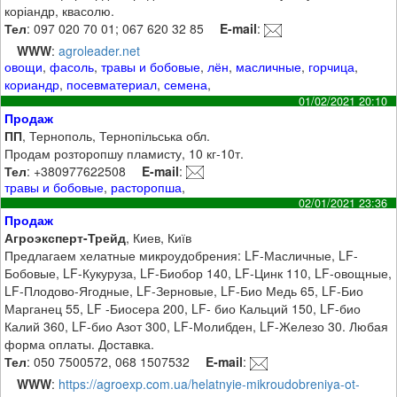
коріандр, квасолю.
Тел
: 097 020 70 01; 067 620 32 85
E-mail
:
WWW
:
agroleader.net
овощи
,
фасоль
,
травы и бобовые
,
лён
,
масличные
,
горчица
,
кориандр
,
посевматериал
,
семена
,
01/02/2021 20:10
Продаж
ПП
, Тернополь, Тернопільська обл.
Продам розторопшу пламисту, 10 кг-10т.
Тел
: +380977622508
E-mail
:
травы и бобовые
,
расторопша
,
02/01/2021 23:36
Продаж
Агроэксперт-Трейд
, Киев, Київ
Предлагаем хелатные микроудобрения: LF-Масличные, LF-
Бобовые, LF-Кукуруза, LF-Биобор 140, LF-Цинк 110, LF-овощные,
LF-Плодово-Ягодные, LF-Зерновые, LF-Био Медь 65, LF-Био
Марганец 55, LF -Биосера 200, LF- био Кальций 150, LF-био
Калий 360, LF-био Азот 300, LF-Молибден, LF-Железо 30. Любая
форма оплаты. Доставка.
Тел
: 050 7500572, 068 1507532
E-mail
:
WWW
:
https://agroexp.com.ua/helatnyie-mikroudobreniya-ot-