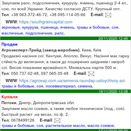
Закупаем рапс, подсолнечник, кукурузу, ячмень, пшеницу 2-4 кл.,
сою, по всей Украине. Качество согласно ДСТУ. Крупный опт.
Тел
: +38 063-372-46-72, +38 095-114-05-66
E-mail
:
WWW
:
https://southgraincapital.com
зерновые
,
кукуруза
,
пшеница
,
ячмень
,
травы и бобовые
,
соя
,
масличные
,
подсолнечник
,
рапс
,
20/11/2020 12:46
Продаж
Агроэксперт-Трейд (завод-виробник)
, Киев, Київ
Продаємо насіння сої: Кентуккі, Аполло, Венус. Насіння має гарну
стійкість до вилягання, а також до поширених шкідників і хвороб
сої. Високі показники врожайності. Мінімальна партія 500 кг.
Тел
: 050 737-02-48, 097 065-35-48
E-mail
:
WWW
:
https://agroexp.com.ua/semena-raundap-ustoychivoy-soi
травы и бобовые
,
соя
,
посевматериал
,
семена
,
19/11/2020 13:08
Купівля
Потоки
, Днепр, Дніпропетрівська обл.
Закупаем масло соевое, а также любое техническое (под., соя).
Быстрый расчет ,на весах, по ф. 2.
Тел
: 0678499126
E-mail
:
травы и бобовые
,
соя
,
растительное масло
,
масло соевое
,
17/11/2020 09:30