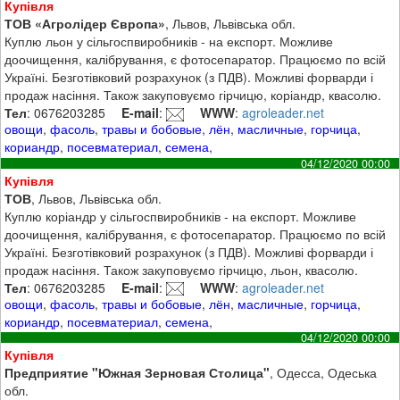
Купівля
ТОВ «Агролідер Європа»
, Львов, Львівська обл.
Куплю льон у сільгоспвиробників - на експорт. Можливе
доочищення, калібрування, є фотосепаратор. Працюємо по всій
Україні. Безготівковий розрахунок (з ПДВ). Можливі форварди і
продаж насіння. Також закуповуємо гірчицю, коріандр, квасолю.
Тел
: 0676203285
E-mail
:
WWW
:
agroleader.net
овощи
,
фасоль
,
травы и бобовые
,
лён
,
масличные
,
горчица
,
кориандр
,
посевматериал
,
семена
,
04/12/2020 00:00
Купівля
ТОВ
, Львов, Львівська обл.
Куплю коріандр у сільгоспвиробників - на експорт. Можливе
доочищення, калібрування, є фотосепаратор. Працюємо по всій
Україні. Безготівковий розрахунок (з ПДВ). Можливі форварди і
продаж насіння. Також закуповуємо гірчицю, льон, квасолю.
Тел
: 0676203285
E-mail
:
WWW
:
agroleader.net
овощи
,
фасоль
,
травы и бобовые
,
лён
,
масличные
,
горчица
,
кориандр
,
посевматериал
,
семена
,
04/12/2020 00:00
Купівля
Предприятие "Южная Зерновая Столица"
, Одесса, Одеська
обл.