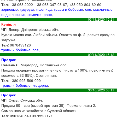
Тел
: +38 063 20221+38 068-347-08-67, +38 050-804-62-60
зерновые
,
кукуруза
,
пшеница
,
травы и бобовые
,
соя
,
масличные
,
подсолнечник
,
семечки
,
рапс
,
03/11/2020 15:21
Купівля
ЧП
, Днепр, Дніпропетрівська обл.
Куплю масло сои. Любой объем. Оплата по ф. 2, расчет сразу по
загрузке.
Тел
: 0678499126
травы и бобовые
,
соя
,
02/11/2020 16:12
Продаж
Семена Л
, Миргород, Полтавська обл.
Продам люцерну промагниченную (чистота 100%, повилики нет;
всхожесть 82-85%). Своя линия.
Тел
: +380 995-569-099
травы и бобовые
,
люцерна
,
30/10/2020 08:11
Продаж
ЧП
, Сумы, Сумська обл.
Продам 60 т сои (сырой протеин 39). Форма оплаты 2.
Самовывоз из хозяйства в Сумской области.
Тел
: 0501340540 0978527171