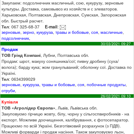
Закупаем: подсолнечник масличный, сою, кукурузу, зерновые
культуры. Доставка, самовывоз из хозяйств и с элеваторов.
Харьковская, Полтавская, Днепровская, Сумская, Запорожская
обл. Быстрый расчет.
Тел
: 067 325-68-37
E-mail
:
зерновые
,
зерно
,
кукуруза
,
травы и бобовые
,
соя
,
масличные
,
подсолнечник
,
30/03/2021 09:27
Продаж
ТОВ Грінд Компані
, Лубни, Полтавська обл.
Продам: шрот, макуху соняшника/сої; пивну дробину (суха/
волога); барду кука; жом гранульваний; оболонку сої. Доставка по
Україні.
Тел
: 0634399029
зерновые
,
кукуруза
,
травы и бобовые
,
соя
,
побочные продукты
,
отруби
,
26/02/2021 09:10
Купівля
ТОВ «Агролідер Європа»
, Львів, Львівська обл.
Закуповуємо гірчицю жовту, білу, чорну у сільгоспвиробників - на
експорт. Можливе доочищення, калібрування, є фотосепаратор.
Працюємо по всій Україні. Безготівковий розрахунок (з ПДВ).
Можливі форварди і продаж насіння. Також закуповуємо льон,