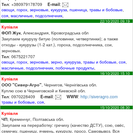
Тел
: +380979178709
E-mail
:
овощи
,
горох
,
зерновые
,
кукуруза
,
пшеница
,
травы и бобовые
,
соя
,
масличные
,
подсолнечник
,
22/10/2020 09:19
Купівля
ФОП Жук
, Александрия, Кіровоградська обл
Закупаем кукурузу битую (половинки, четвертинки); а также
отходы - кукурузы (1-2 кат.), гороха, подсолнечника, сои,
зерновых.
Тел
: 0675221707
овощи
,
горох
,
зерновые
,
зерно
,
кукуруза
,
травы и бобовые
,
соя
,
масличные
,
подсолнечник
,
побочные продукты
,
16/10/2020 15:10
Купівля
ООО "Сивер-Агро"
, Чернигов, Чернігівська обл.
Куплю сою в Черниговской и Киевской обл.
Тел
: 0970228409
E-mail
:
WWW
:
http://siveragro.com
травы и бобовые
,
соя
,
15/10/2020 08:30
Купівля
ЧП
, Кременчуг, Полтавська обл.
Закупаем на переработку: гречиху (качество ДСТУ), сою, овёс,
семечку, пшеницу, ячмень, кукурузу, просо. Самовывоз. Вся