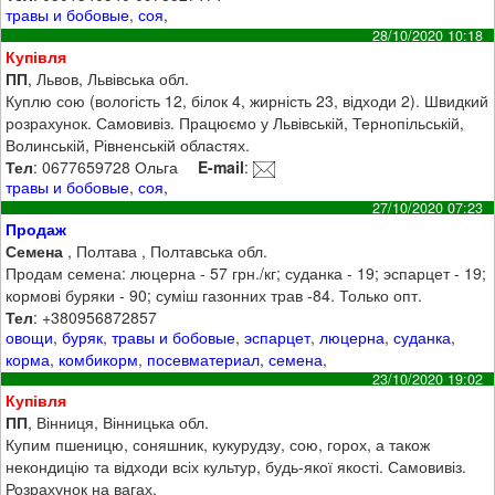
травы и бобовые
,
соя
,
28/10/2020 10:18
Купівля
ПП
, Львов, Львівська обл.
Куплю сою (вологість 12, білок 4, жирність 23, відходи 2). Швидкий
розрахунок. Самовивіз. Працюємо у Львівській, Тернопільській,
Волинській, Рівненській областях.
Тел
: 0677659728 Ольга
E-mail
:
травы и бобовые
,
соя
,
27/10/2020 07:23
Продаж
Семена
, Полтава , Полтавська обл.
Продам семена: люцерна - 57 грн./кг; суданка - 19; эспарцет - 19;
кормові буряки - 90; суміш газонних трав -84. Только опт.
Тел
: +380956872857
овощи
,
буряк
,
травы и бобовые
,
эспарцет
,
люцерна
,
суданка
,
корма
,
комбикорм
,
посевматериал
,
семена
,
23/10/2020 19:02
Купівля
ПП
, Вінниця, Вінницька обл.
Купим пшеницю, соняшник, кукурудзу, сою, горох, а також
некондицію та відходи всіх культур, будь-якої якості. Самовивіз.
Розрахунок на вагах.