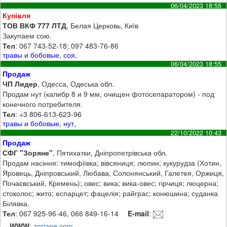
06/04/2023 18:55
Купівля
ТОВ ВКФ 777 ЛТД
, Белая Церковь, Київ
Закупаем сою.
Тел
: 067 743-52-18; 097 483-76-86
травы и бобовые
,
соя
,
06/04/2023 18:55
Продаж
ЧП Лидер
, Одесса, Одеська обл.
Продам нут (калибр 8 и 9 мм, очищен фотосепаратором) - под
конечного потребителя.
Тел
: +3 806-613-623-96
травы и бобовые
,
нут
,
22/10/2022 10:43
Продаж
СФГ "Зоряне"
, Пятихатки, Дніпропетрівська обл.
Продам насіння: тимофіївка; вівсяниця; люпин; кукурудза (Хотин,
Яровець, Дніпровський, Любава, Солонянський, Галетея, Оржиця,
Почаєвський, Кремень); овес; вика; вика-овес; гірчиця; люцерна;
стоколос; жито; еспарцет; фацелія; райграс; конюшина; суданка
Білявка.
Тел
: 067 925-96-46, 066 849-16-14
E-mail
:
WWW
:
zoriane.com