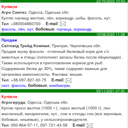
22/10/2022 10:43
Купівля
Агро Синтез
, Одесса, Одеська обл.
Куплю горчицу желтую, лён, кориандр, ьобы, фасоль, нут.
Тел
: +380504860700
E-mail
:
бобовые
фасоль
,
лён
,
нут
,
,
горчица
,
кориандр
,
15/08/2022 11:28
Продаж
Світовід Трейд Компані
, Прилуки, Чернігівська обл.
Продам мучку фасоли - отличный белковый корм для с/х
животных и птицы (пополняет запасы белка после яйцекладки) .
Также используется в приготовлении кормов для рыб.
Содержание белка до 30%, также содержит важные для
организма аминокислоты. Фасовка: мешки.
Тел
: +38-097-827-00-75
E-mail
:
бобовые
скот
,
фасоль
,
,
комбикорм
,
05/11/2021 07:50
Купівля
Агрогируда
, Одесса, Одеська обл.
Куплю просо желтое (1000 т ), горох желтый (1000 т), лен
масличный, канареечник, нут., сою и отходы сои.(все зерновые,
бобовые, нишевые), у сельхозпроизводителя.
Тел
: 050-864-57-11, 097-721-43-58
E-mail
: