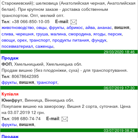
Старокиевский); шелковица (Анатолийская черная, Анатолийская
белая). При крупном заказе - доставка собственным
транспортом. Опт, мелкий опт.
Тел
: +38 066-850-10-05
E-mail
:
вишня
животноводство
,
овцы
,
фрукты
,
абрикос
,
айва
,
ананас
,
,
слива
,
черешня
,
груша
,
малина
,
смородина
,
ягоды
,
персик
,
овощи
,
орех
,
транспорт
,
продукты питания
,
фундук
,
посевматериал
,
саженцы
,
29/03/2020 18:46
Продаж
ФОП
, Хмельницький, Хмельницька обл.
Продам вишню (без плодоніжки, суха) - для транспортування.
Тел
: 80678642395
вишня
фрукты
,
,
транспорт
,
06/07/2019 17:30
Купівля
Юнифрут
, Винница, Вінницька обл.
Покупаем вишню на заморозку. Вишня 2 сорта, суточная. Цена
на 03.07.2019 12 грн.
Тел
: 098 680-74-74
E-mail
:
вишня
фрукты
,
,
03/07/2019 08:24
Продаж