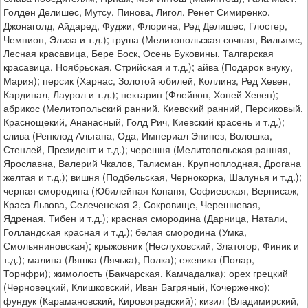
Голден Делишес, Мутсу, Пинова, Лигол, Ренет Симиренко,
Джонаголд, Айдаред, Фуджи, Флорина, Ред Делишес, Глостер,
Чемпион, Элиза и т.д.); груша (Мелитопольская сочная, Вильямс,
Лесная красавица, Бере Боск, Осень Буковины, Талгарская
красавица, Ноябрьская, Стрийская и т.д.); айва (Подарок внуку,
Мария); персик (Харнас, Золотой юбилей, Коллинз, Ред Хевен,
Кардинал, Лаурол и т.д.); нектарин (Флейвон, Хоней Хевен);
абрикос (Мелитопольский ранний, Киевский ранний, Персиковый,
Краснощекий, Ананасный, Голд Рич, Киевский красень и т.д.);
слива (Ренклод Альтана, Ода, Империал Эпинез, Волошка,
Стенлей, Президент и т.д.); черешня (Мелитопольская ранняя,
Ярославна, Валерий Чкалов, Талисман, Крупноплодная, Дрогана
желтая и т.д.); вишня (Подбельская, Чернокорка, Шалунья и т.д.);
черная смородина (Юбилейная Копаня, Софиевская, Вернисаж,
Краса Львова, Селеченская-2, Сокровище, Черешневая,
Ядреная, Тибен и т.д.); красная смородина (Дарница, Натали,
Голландская красная и т.д.); белая смородина (Умка,
Смольяниновская); крыжовник (Неслуховский, Златогор, Финик и
т.д.); малина (Ляшка (Лячька), Полка); ежевика (Полар,
Торнфри); жимолость (Бакчарская, Камчадалка); орех грецкий
(Черновецкий, Клишковский, Иван Багряный, Кочерженко);
фундук (Карамановский, Кировоградский); кизил (Владимирский,