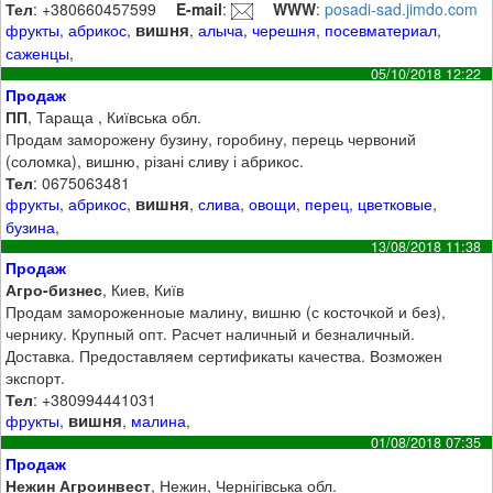
Тел
: +380660457599
E-mail
:
WWW
:
posadi-sad.jimdo.com
вишня
фрукты
,
абрикос
,
,
алыча
,
черешня
,
посевматериал
,
саженцы
,
05/10/2018 12:22
Продаж
ПП
, Тараща , Київська обл.
Продам заморожену бузину, горобину, перець червоний
(соломка), вишню, різані сливу і абрикос.
Тел
: 0675063481
вишня
фрукты
,
абрикос
,
,
слива
,
овощи
,
перец
,
цветковые
,
бузина
,
13/08/2018 11:38
Продаж
Агро-бизнес
, Киев, Київ
Продам замороженноые малину, вишню (с косточкой и без),
чернику. Крупный опт. Расчет наличный и безналичный.
Доставка. Предоставляем сертификаты качества. Возможен
экспорт.
Тел
: +380994441031
вишня
фрукты
,
,
малина
,
01/08/2018 07:35
Продаж
Нежин Агроинвест
, Нежин, Чернігівська обл.