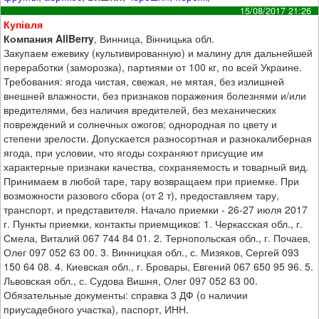
15/08/2017 21:26
Купівля
Компания AllBerry
, Винница, Вінницька обл.
Закупаем ежевику (культивированную) и малину для дальнейшей
переработки (заморозка), партиями от 100 кг, по всей Украине.
Требования: ягода чистая, свежая, не мятая, без излишней
внешней влажности, без признаков поражения болезнями и/или
вредителями, без наличия вредителей, без механических
повреждений и солнечных ожогов; однородная по цвету и
степени зрелости. Допускается разносортная и разнокалиберная
ягода, при условии, что ягоды сохраняют присущие им
характерные признаки качества, сохраняемость и товарный вид.
Принимаем в любой таре, тару возвращаем при приемке. При
возможности разового сбора (от 2 т), предоставляем тару,
транспорт, и представителя. Начало приемки - 26-27 июля 2017
г. Пункты приемки, контакты приемщиков: 1. Черкасская обл., г.
Смела, Виталий 067 744 84 01. 2. Тернопольская обл., г. Почаев,
Олег 097 052 63 00. 3. Винницкая обл., с. Мизяков, Сергей 093
150 64 08. 4. Киевская обл., г. Бровары, Евгений 067 650 95 96. 5.
Львовская обл., с. Судова Вишня, Олег 097 052 63 00.
Обязательные документы: справка 3 ДФ (о наличии
приусадебного участка), паспорт, ИНН.