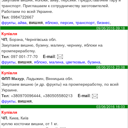
транспорт. Приглашаем к сотрудничеству заготовителей.
Работаем по всей Украине.
Тел
: 0984722667
вишня
фрукты
,
айва
,
,
яблоко
,
персик
,
транспорт
,
бизнес
,
09/06/2016 09:18
Купівля
ЧП
, Борзна, Чернігівська обл.
Закупаем вишню, бузину, малину, чернику, яблоки на
промпереработку.
Тел
: 097 001-77-70
E-mail
:
вишня
фрукты
,
,
яблоко
,
малина
,
цветковые
,
бузина
,
08/06/2016 23:08
Купівля
ФЛП Мазур
, Ладыжин, Вінницька обл.
Закупаем вишню (и др. фрукты) на промпереработку, по всей
Украине.
Тел
: +380970096444, +380505580213
E-mail
:
вишня
фрукты
,
,
03/06/2016 16:03
Купівля
ЧП
, Киев, Київ
куплю косточки вишни, от 1 кг.