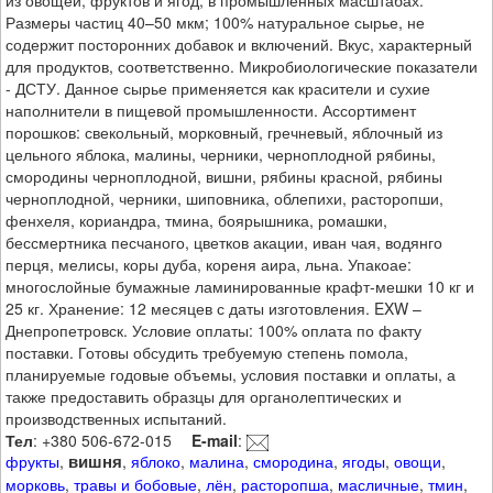
Размеры частиц 40–50 мкм; 100% натуральное сырье, не
содержит посторонних добавок и включений. Вкус, характерный
для продуктов, соответственно. Микробиологические показатели
- ДСТУ. Данное сырье применяется как красители и сухие
наполнители в пищевой промышленности. Ассортимент
порошков: свекольный, морковный, гречневый, яблочный из
цельного яблока, малины, черники, черноплодной рябины,
смородины черноплодной, вишни, рябины красной, рябины
черноплодной, черники, шиповника, облепихи, расторопши,
фенхеля, кориандра, тмина, боярышника, ромашки,
бессмертника песчаного, цветков акации, иван чая, водянго
перця, мелисы, коры дуба, кореня аира, льна. Упакоае:
многослойные бумажные ламинированные крафт-мешки 10 кг и
25 кг. Хранение: 12 месяцев с даты изготовления. EXW –
Днепропетровск. Условие оплаты: 100% оплата по факту
поставки. Готовы обсудить требуемую степень помола,
планируемые годовые объемы, условия поставки и оплаты, а
также предоставить образцы для органолептических и
производственных испытаний.
Тел
: +380 506-672-015
E-mail
:
вишня
фрукты
,
,
яблоко
,
малина
,
смородина
,
ягоды
,
овощи
,
морковь
,
травы и бобовые
,
лён
,
расторопша
,
масличные
,
тмин
,