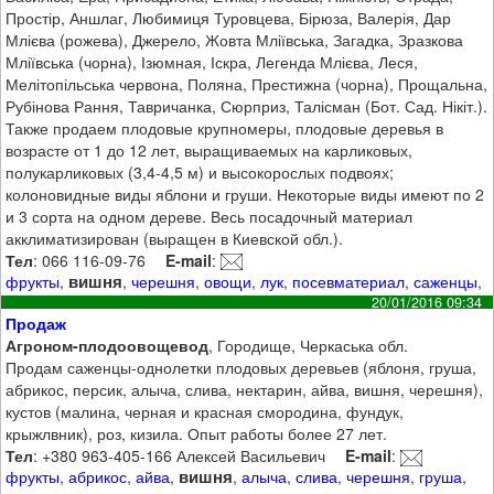
Простір, Аншлаг, Любимиця Туровцева, Бірюза, Валерія, Дар
Млієва (рожева), Джерело, Жовта Мліївська, Загадка, Зразкова
Мліївська (чорна), Ізюмная, Іскра, Легенда Млієва, Леся,
Мелітопільська червона, Поляна, Престижна (чорна), Прощальна,
Рубінова Рання, Тавричанка, Сюрприз, Талісман (Бот. Сад. Нікіт.).
Также продаем плодовые крупномеры, плодовые деревья в
возрасте от 1 до 12 лет, выращиваемых на карликовых,
полукарликовых (3,4-4,5 м) и высокорослых подвоях;
колоновидные виды яблони и груши. Некоторые виды имеют по 2
и 3 сорта на одном дереве. Весь посадочный материал
акклиматизирован (выращен в Киевской обл.).
Тел
: 066 116-09-76
E-mail
:
вишня
фрукты
,
,
черешня
,
овощи
,
лук
,
посевматериал
,
саженцы
,
20/01/2016 09:34
Продаж
Агроном-плодоовощевод
, Городище, Черкаська обл.
Продам саженцы-однолетки плодовых деревьев (яблоня, груша,
абрикос, персик, алыча, слива, нектарин, айва, вишня, черешня),
кустов (малина, черная и красная смородина, фундук,
крыжлвник), роз, кизила. Опыт работы более 27 лет.
Тел
: +380 963-405-166 Алексей Васильевич
E-mail
:
вишня
фрукты
,
абрикос
,
айва
,
,
алыча
,
слива
,
черешня
,
груша
,