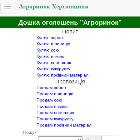
Агроринок Херсонщини
Toggle
navigation
Дошка оголошень "Агроринок"
Попит
Куплю зерно
Куплю пшеницю
Куплю сою
Куплю ячмінь
Куплю соняшник
Куплю кукурудзу
Куплю посівний матеріал
Пропозиція
Продам зерно
Продам пшеницю
Продам сою
Продам ячмінь
Продам соняшник
Продам кукурудзу
Продам посівний матеріал