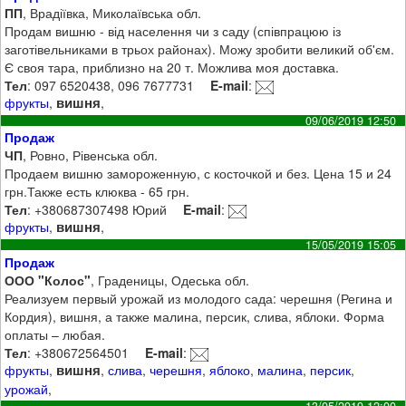
ПП
, Врадіївка, Миколаївська обл.
Продам вишню - від населення чи з саду (співпрацюю із
заготівельниками в трьох районах). Можу зробити великий об'єм.
Є своя тара, приблизно на 20 т. Можлива моя доставка.
Тел
: 097 6520438, 096 7677731
E-mail
:
вишня
фрукты
,
,
09/06/2019 12:50
Продаж
ЧП
, Ровно, Рівенська обл.
Продаем вишню замороженную, с косточкой и без. Цена 15 и 24
грн.Также есть клюква - 65 грн.
Тел
: +380687307498 Юрий
E-mail
:
вишня
фрукты
,
,
15/05/2019 15:05
Продаж
ООО "Колос"
, Граденицы, Одеська обл.
Реализуем первый урожай из молодого сада: черешня (Регина и
Кордия), вишня, а также малина, персик, слива, яблоки. Форма
оплаты – любая.
Тел
: +380672564501
E-mail
:
вишня
фрукты
,
,
слива
,
черешня
,
яблоко
,
малина
,
персик
,
урожай
,
13/05/2019 12:00