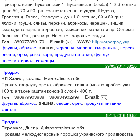
Прикарпатский, Буковинский 1, Буковинская бомба) 1-2-3-летние,
цена 50, 70 и 90 грн. соответственно; фундук (Шедевр,
Трапезунд, Галле, Керасунт и др.) 1-2-летние, 60 и 80 грн.;
яблони, груши, сливы, персики, абрикосы, черешни, вишни,
смородина черная и красная, Ккыжовник, малина и пр. Объемы
большие. Опт, розница. На опте - хорошие скидки.
Тел
: +380977380179
E-mail
:
WWW
:
http://агроград.укр
вишня
фрукты
,
абрикос
,
,
черешня
,
малина
,
смородина
,
персик
,
овощи
,
орех
,
рыба
,
карп
,
продукты питания
,
фундук
,
посевматериал
,
саженцы
,
29/03/2017 08:26
Продаж
ЧП Халил
, Казанка, Миколаївська обл.
Продам скорлупу ореха, абрикоса, вишни (можно дробленую) -
100 т; а также каштан конский сухой - 400 т.
Тел
: +380679903688, +380634902999
E-mail
:
вишня
фрукты
,
абрикос
,
,
овощи
,
орех
,
продукты питания
,
каштан
,
19/11/2016 19:52
Продаж
Перемога
, Днепр, Дніпропетрівська обл.
Продаем мелкодисперсные порошки украинского производства
из овощей, фруктов и ягод, в промышленных масштабах.