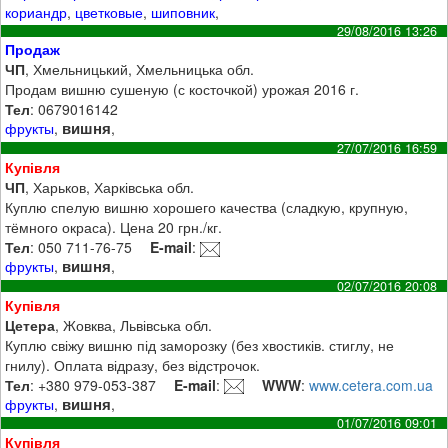
кориандр
,
цветковые
,
шиповник
,
29/08/2016 13:26
Продаж
ЧП
, Хмельницький, Хмельницька обл.
Продам вишню сушеную (с косточкой) урожая 2016 г.
Тел
: 0679016142
вишня
фрукты
,
,
27/07/2016 16:59
Купівля
ЧП
, Харьков, Харківська обл.
Куплю спелую вишню хорошего качества (сладкую, крупную,
тёмного окраса). Цена 20 грн./кг.
Тел
: 050 711-76-75
E-mail
:
вишня
фрукты
,
,
02/07/2016 20:08
Купівля
Цетера
, Жовква, Львівська обл.
Куплю свіжу вишню під заморозку (без хвостиків. стиглу, не
гнилу). Оплата відразу, без відстрочок.
Тел
: +380 979-053-387
E-mail
:
WWW
:
www.cetera.com.ua
вишня
фрукты
,
,
01/07/2016 09:01
Купівля