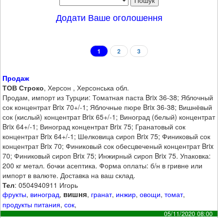
Додати Ваше оголошення
1
2
3
Продаж
ТОВ Строко
, Херсон , Херсонська обл.
Продам, импорт из Турции: Томатная паста Brix 36-38; Яблочный
сок концентрат Brix 70+/-1; Яблочные пюре Brix 36-38; Вишнёвый
сок (кислый) концентрат Brix 65+/-1; Виноград (белый) концентрат
Brix 64+/-1; Виноград концентрат Brix 75; Гранатовый сок
концентрат Brix 64+/-1; Шелковица сироп Brix 75; Финиковый сок
концентрат Brix 70; Финиковый сок обесцвеченый концентрат Brix
70; Финиковый сироп Brix 75; Инжирный сироп Brix 75. Упаковка:
200 кг метал. бочки асептика. Форма оплаты: б/н в гривне или
импорт в валюте. Доставка на ваш склад.
Тел
: 0504940911 Игорь
вишня
фрукты
,
виноград
,
,
гранат
,
инжир
,
овощи
,
томат
,
продукты питания
,
сок
,
05/11/2020 08:00