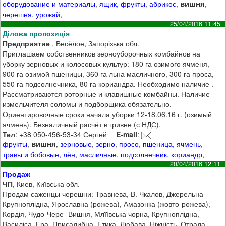
вишня
оборудование и материалы
,
ящик
,
фрукты
,
абрикос
,
,
черешня
,
урожай
,
25/04/2016 11:45
Ділова пропозиція
Предприятие
, Весёлое, Запорізька обл.
Приглашаем собственников зерноуборочных комбайнов на
уборку зерновых и колосовых культур: 180 га озимого ячменя,
900 га озимой пшеницы, 360 га льна масличного, 300 га проса,
550 га подсолнечника, 80 га кориандра. Необходимо наличие .
Рассматриваются роторные и клавишные комбайны. Наличие
измельчителя соломы и подборщика обязательно.
Ориентировочные сроки начала уборки 12-18.06.16 г. (озимый
ячмень). Безналичный расчёт в гривне (с НДС).
Тел
: +38 050-456-53-34 Сергей
E-mail
:
вишня
фрукты
,
,
зерновые
,
зерно
,
просо
,
пшеница
,
ячмень
,
травы и бобовые
,
лён
,
масличные
,
подсолнечник
,
кориандр
,
20/04/2016 12:11
Продаж
ЧП
, Киев, Київська обл.
Продам саженцы черешни: Травнева, В. Чкалов, Джерельна-
Крупноплідна, Ярославна (рожева), Амазонка (жовто-рожева),
Кордія, Чудо-Чере- Вишня, Млїївська чорна, Крупноплідна,
Василіса, Ера, Присадибна, Етика, Любава, Ніжність, Отрада,