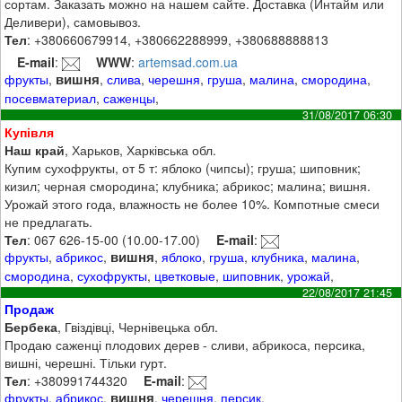
сортам. Заказать можно на нашем сайте. Доставка (Интайм или
Деливери), самовывоз.
Тел
: +380660679914, +380662288999, +380688888813
E-mail
:
WWW
:
artemsad.com.ua
вишня
фрукты
,
,
слива
,
черешня
,
груша
,
малина
,
смородина
,
посевматериал
,
саженцы
,
31/08/2017 06:30
Купівля
Наш край
, Харьков, Харківська обл.
Купим сухофрукты, от 5 т: яблоко (чипсы); груша; шиповник;
кизил; черная смородина; клубника; абрикос; малина; вишня.
Урожай этого года, влажность не более 10%. Компотные смеси
не предлагать.
Тел
: 067 626-15-00 (10.00-17.00)
E-mail
:
вишня
фрукты
,
абрикос
,
,
яблоко
,
груша
,
клубника
,
малина
,
смородина
,
сухофрукты
,
цветковые
,
шиповник
,
урожай
,
22/08/2017 21:45
Продаж
Бербека
, Гвіздівці, Чернівецька обл.
Продаю саженці плодових дерев - сливи, абрикоса, персика,
вишні, черешні. Тільки гурт.
Тел
: +380991744320
E-mail
:
вишня
фрукты
,
абрикос
,
,
черешня
,
персик
,