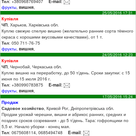
Тел
: +380968769407
E-mail
:
вишня
фрукты
,
,
25/05/2016 17:31
Купівля
ЧП
, Харьков, Харківська обл.
Куплю свежую спелую вишню (желательно ранние сорта тёмного
окраса с хорошими вкусовыми качествами), от 1 т.
Тел
: 050 711-76-75
вишня
фрукты
,
,
24/05/2016 12:23
Купівля
ЧП
, Чернобай, Черкаська обл.
Куплю вишню на переработку, до 50 т/день. Сроки закупки: с 15
июня по 15 июля 2016 г.
Тел
: +380990783875
E-mail
:
вишня
фрукты
,
,
17/05/2016 15:24
Продаж
Садовое хозяйство
, Кривой Рог, Дніпропетрівська обл.
Продам урожай черешни, вишни и абрикос ранних, средних и
поздних сроков созревания - до 5 т/день. Тара: гофроящики по
5,5 кг. Начало уборки - конец мая.
Тел
: 0675608114, 0685494748
E-mail
: