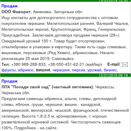
Продаж
OOO Фаворит
, Акимовка, Запорізька обл.
Ищу контакты для долгосрочного сотрудничества с оптовым
покупателем черешни: Мелитопольская ранняя, Валерий Чкалов,
Мелитопольская черная, Крупноплодная, Франц, Генеральская,
Приусадебная. Заключаем договора продажи черешни (28+).
Ожидаемый урожай 150 т. Товар будет отсортирован,
откалиброван и упакован в евротару. Также есть сады сливовые,
вишневые, персиковые (Ред Хевен), абрикосовые. Начало
реализации 25 мая 2019. Самовывоз.
Тел
: +380 988-288-833, +38-050-451-62-21 (вайбер)
E-mail
:
вишня
фрукты
,
абрикос
,
,
черешня
,
персик
,
урожай
,
бизнес
,
12/01/2019 09:19
Продаж
ЛПХ "Посади свой сад" (частный питомник)
, Черкассы,
Черкаська обл.
Предлагаем саженцы абрикоса, алычи, сливы, диплоидной
сливы, яблони, груши, черешни, вишни - канадской,
американской, венгерской, чешской, французской, отечественной
селекции. Высота 1,8-2,5 м, кронированные, с хорошо
разветвленной корневой системой. Чистосортность саженцев
100%. Плдробнее - на сайте.