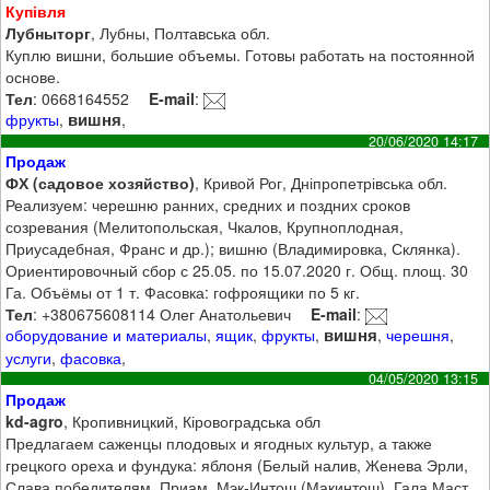
Купівля
Лубныторг
, Лубны, Полтавська обл.
Куплю вишни, большие объемы. Готовы работать на постоянной
основе.
Тел
: 0668164552
E-mail
:
вишня
фрукты
,
,
20/06/2020 14:17
Продаж
ФХ (садовое хозяйство)
, Кривой Рог, Дніпропетрівська обл.
Реализуем: черешню ранних, средних и поздних сроков
созревания (Мелитопольская, Чкалов, Крупноплодная,
Приусадебная, Франс и др.); вишню (Владимировка, Склянка).
Ориентировочный сбор с 25.05. по 15.07.2020 г. Общ. площ. 30
Га. Объёмы от 1 т. Фасовка: гофроящики по 5 кг.
Тел
: +380675608114 Олег Анатольевич
E-mail
:
вишня
оборудование и материалы
,
ящик
,
фрукты
,
,
черешня
,
услуги
,
фасовка
,
04/05/2020 13:15
Продаж
kd-agro
, Кропивницкий, Кіровоградська обл
Предлагаем саженцы плодовых и ягодных культур, а также
грецкого ореха и фундука: яблоня (Белый налив, Женева Эрли,
Слава победителям, Приам, Мэк-Интош (Макинтош), Гала Маст,