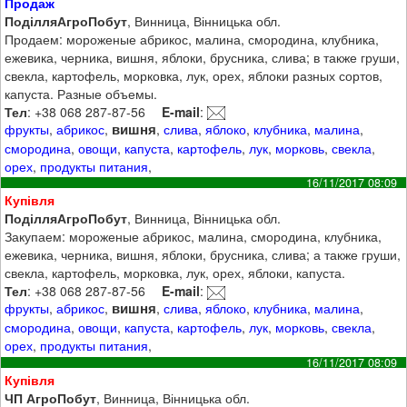
Продаж
ПоділляАгроПобут
, Винница, Вінницька обл.
Продаем: мороженые абрикос, малина, смородина, клубника,
ежевика, черника, вишня, яблоки, брусника, слива; в также груши,
свекла, картофель, морковка, лук, орех, яблоки разных сортов,
капуста. Разные объемы.
Тел
: +38 068 287-87-56
E-mail
:
вишня
фрукты
,
абрикос
,
,
слива
,
яблоко
,
клубника
,
малина
,
смородина
,
овощи
,
капуста
,
картофель
,
лук
,
морковь
,
свекла
,
орех
,
продукты питания
,
16/11/2017 08:09
Купівля
ПоділляАгроПобут
, Винница, Вінницька обл.
Закупаем: мороженые абрикос, малина, смородина, клубника,
ежевика, черника, вишня, яблоки, брусника, слива; а также груши,
свекла, картофель, морковка, лук, орех, яблоки, капуста.
Тел
: +38 068 287-87-56
E-mail
:
вишня
фрукты
,
абрикос
,
,
слива
,
яблоко
,
клубника
,
малина
,
смородина
,
овощи
,
капуста
,
картофель
,
лук
,
морковь
,
свекла
,
орех
,
продукты питания
,
16/11/2017 08:09
Купівля
ЧП АгроПобут
, Винница, Вінницька обл.