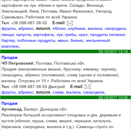
картофеля на лук, яблоки и орехи. Склады: Винница,
Хмельницкий, Киев, Полтава, Ивано-Франковск, Ужгород.
Самовывоз. Работаем по всей Украине.
Тел
: +38 098-687-38-53
E-mail
:
вишня
фрукты
,
абрикос
,
,
яблоко
,
клубника
,
малина
,
смородина
,
овощи
,
капуста
,
картофель
,
лук
,
грибы
,
орех
,
продукты питания
,
бартер
,
побочные продукты
,
жмых
,
бизнес
,
мельничный
комплекс
,
25/10/2017 13:19
Продаж
ЧП Петровский
, Полтава, Полтавська обл.
Продам замороженные вишню, бруснику, ежевику, чернику,
смородину, абрикос (половинки), сливу (целая и половинки),
малину. Отгрузка от 10 т. Работаем по всей Украине.
Тел
: +38 098-687-38-53 Дмитрий
E-mail
:
вишня
фрукты
,
абрикос
,
,
слива
,
малина
,
смородина
,
20/10/2017 10:05
Продаж
Артемсад
, Бахмут, Донецька обл.
Реализуем большой ассортимент плодовых и дек. деревьев и
кустов (яблоня, груша, слива, вишня, черешня, катальпа,
бирючина, смородина, малина и т.д.). Саженцы строго по