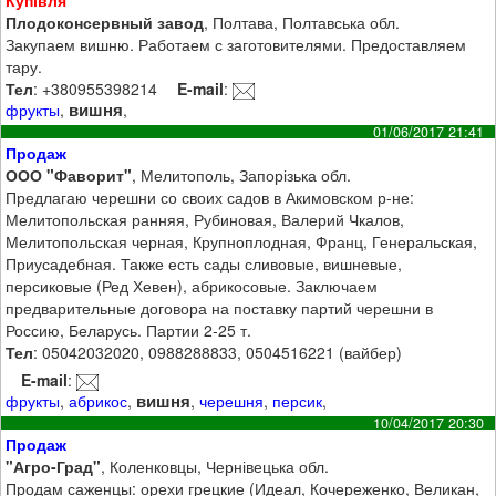
Купівля
Плодоконсервный завод
, Полтава, Полтавська обл.
Закупаем вишню. Работаем с заготовителями. Предоставляем
тару.
Тел
: +380955398214
E-mail
:
вишня
фрукты
,
,
01/06/2017 21:41
Продаж
ООО "Фаворит"
, Мелитополь, Запорізька обл.
Предлагаю черешни со своих садов в Акимовском р-не:
Мелитопольская ранняя, Рубиновая, Валерий Чкалов,
Мелитопольская черная, Крупноплодная, Франц, Генеральская,
Приусадебная. Также есть сады сливовые, вишневые,
персиковые (Ред Хевен), абрикосовые. Заключаем
предварительные договора на поставку партий черешни в
Россию, Беларусь. Партии 2-25 т.
Тел
: 05042032020, 0988288833, 0504516221 (вайбер)
E-mail
:
вишня
фрукты
,
абрикос
,
,
черешня
,
персик
,
10/04/2017 20:30
Продаж
"Агро-Град"
, Коленковцы, Чернівецька обл.
Продам саженцы: орехи грецкие (Идеал, Кочереженко, Великан,