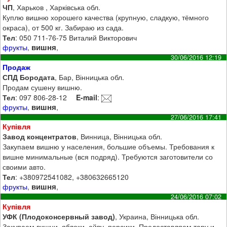
ЧП
, Харьков , Харківська обл.
Куплю вишню хорошего качества (крупную, сладкую, тёмного
окраса), от 500 кг. Забираю из сада.
Тел
: 050 711-76-75 Виталий Викторович
вишня
фрукты
,
,
30/06/2016 12:19
Продаж
СПД Бородата
, Бар, Вінницька обл.
Продам сушену вишню.
Тел
: 097 806-28-12
E-mail
:
вишня
фрукты
,
,
27/06/2016 17:41
Купівля
Завод концентратов
, Винница, Вінницька обл.
Закупаем вишню у населения, большие объемы. Требования к
вишне минимальные (вся подряд). Требуются заготовители со
своими авто.
Тел
: +380972541082, +380632665120
вишня
фрукты
,
,
24/06/2016 07:02
Купівля
УФК (Плодоконсервный завод)
, Украина, Вінницька обл.
Закупаем вишни, яблоки, айву, персики. Предоставляем тару и