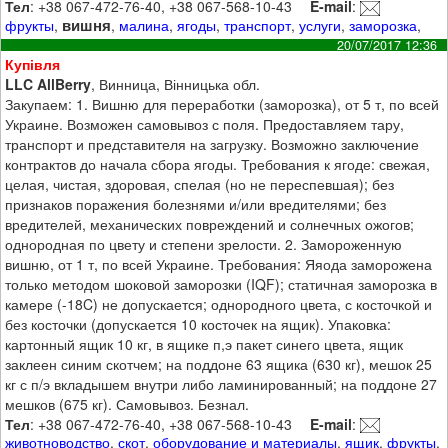
Тел
: +38 067-472-76-40, +38 067-568-10-43
E-mail
:
вишня
фрукты
,
,
малина
,
ягоды
,
транспорт
,
услуги
,
заморозка
,
20/07/2017 12:36
Купівля
LLC AllBerry
, Винница, Вінницька обл.
Закупаем: 1. Вишню для переработки (заморозка), от 5 т, по всей
Украине. Возможен самовывоз с поля. Предоставляем тару,
транспорт и представителя на загрузку. Возможно заключение
контрактов до начала сбора ягоды. Требования к ягоде: свежая,
целая, чистая, здоровая, спелая (но не переспевшая); без
признаков поражения болезнями и/или вредителями; без
вредителей, механических повреждений и солнечных ожогов;
однородная по цвету и степени зрелости. 2. Замороженную
вишню, от 1 т, по всей Украине. Требования: Яяода заморожена
только методом шоковой заморозки (IQF); статичная заморозка в
камере (-18C) не допускается; однородного цвета, с косточкой и
без косточки (допускается 10 косточек на ящик). Упаковка:
картонный ящик 10 кг, в ящике п,э пакет синего цвета, ящик
заклеен синим скотчем; на поддоне 63 ящика (630 кг), мешок 25
кг с п/э вкладышем внутри либо ламинированный; на поддоне 27
мешков (675 кг). Самовывоз. Безнал.
Тел
: +38 067-472-76-40, +38 067-568-10-43
E-mail
:
животноводство
,
скот
,
оборудование и материалы
,
ящик
,
фрукты
,