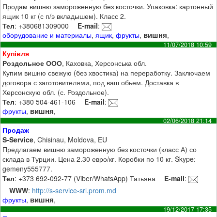
Продам вишню замороженную без косточки. Упаковка: картонный
ящик 10 кг (с п/э вкладышем). Класс 2.
Тел
: +380681309000
E-mail
:
вишня
оборудование и материалы
,
ящик
,
фрукты
,
,
11/07/2018 10:59
Купівля
Роздольное ООО
, Каховка, Херсонська обл.
Купим вишню свежую (без хвостика) на переработку. Заключаем
договора с заготовителями, под ваш обьем. Доставка в
Херсонскую обл. (с. Роздольное).
Тел
: +380 504-461-106
E-mail
:
вишня
фрукты
,
,
02/06/2018 21:14
Продаж
S-Service
, Chisinau, Moldova, EU
Предлагаем вишню замороженную без косточки (класс А) со
склада в Турции. Цена 2.30 евро/кг. Коробки по 10 кг. Skype:
gemeny555777.
Тел
: +373 692-092-77 (Viber/WhatsApp) Татьяна
E-mail
:
WWW
:
http://s-service-srl.prom.md
вишня
фрукты
,
,
19/12/2017 17:35