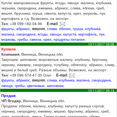
Куплю замороженные фрукты, ягоды, овощи: малина, клубника,
черника, смородина, ежевика, абрикос, слива, яблоки, гриб,
вишня, брусника, груша, свекла, капуста, орех, морковь, лук,
картофель и т.д. Возможно, на экспорт.
Тел
: +38 099-182-04-96
E-mail
:
вишня
фрукты
,
абрикос
,
,
слива
,
яблоко
,
груша
,
клубника
,
малина
,
смородина
,
ягоды
,
овощи
,
капуста
,
картофель
,
лук
,
морковь
,
грибы
,
свекла
,
орех
,
продукты питания
,
13/11/2017 09:08
Купівля
Компания
, Винница, Вінницька обл.
Закупаем: шиповник; мороженые малину, клубнику, бруснику,
чернику, ежевику, смородину, голубику, облепиху, абрикос, сливу,
вишню и белый гриб. Разные объемы. Возможно, на экспорт
Тел
: +38 096-574-47-30 Олег
E-mail
:
вишня
фрукты
,
абрикос
,
,
слива
,
клубника
,
малина
,
смородина
,
овощи
,
грибы
,
цветковые
,
шиповник
,
10/11/2017 09:14
Продаж
ЧП Ягодар
, Винница, Вінницька обл.
Продаем: яблоки, малину, клубнику, капусту разных сортов,
чернику, смородину, ежевику, вишню, бруснику, абрикос, гриб,
орех, картофель, жмых. Также можем предложить обмен