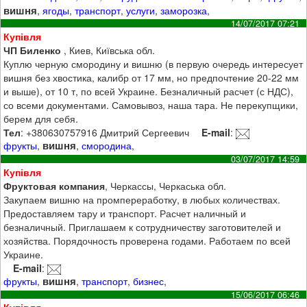
вишня
,
ягоды
,
транспорт
,
услуги
,
заморозка
,
14/07/2017 07:21
Купівля
ЧП Биленко
, Киев, Київська обл.
Куплю черную смородину и вишню (в первую очередь интересует
вишня без хвостика, калибр от 17 мм, но предпочтение 20-22 мм
и выше), от 10 т, по всей Украине. Безналичный расчет (с НДС),
со всеми документами. Самовывоз, наша тара. Не перекупщики,
берем для себя.
Тел
: +380630757916 Дмитрий Сергеевич
E-mail
:
вишня
фрукты
,
,
смородина
,
03/07/2017 14:59
Купівля
Фруктовая компания
, Черкассы, Черкаська обл.
Закупаем вишню на промпереработку, в любых количествах.
Предоставляем тару и транспорт. Расчет наличный и
безналичный. Приглашаем к сотрудничеству заготовителей и
хозяйства. Порядочность проверена годами. Работаем по всей
Украине.
E-mail
:
вишня
фрукты
,
,
транспорт
,
бизнес
,
15/06/2017 06:46