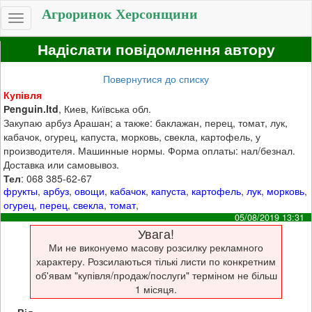
Агроринок Херсонщини
Toggle
navigation
Надіслати повідомлення автору
Повернутися до списку
Купівля
Рenguin.ltd
, Киев, Київська обл.
Закупаю арбуз Арашан; а также: баклажан, перец, томат, лук,
кабачок, огурец, капуста, морковь, свекла, картофель, у
производителя. Машинные нормы. Форма оплаты: нал/безнал.
Доставка или самовывоз.
Тел
: 068 385-62-67
фрукты
,
арбуз
,
овощи
,
кабачок
,
капуста
,
картофель
,
лук
,
морковь
,
огурец
,
перец
,
свекла
,
томат
,
05/08/2019 13:31
Увага!
Ми не виконуемо масову розсилку рекламного
характеру. Розсилаються тількі листи по конкретним
об'явам "купівля/продаж/послуги" терміном не більш
1 місяця.