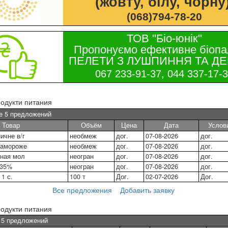
(жовту, білу, чорну)
(068)794-78-20
ТОВ "Біо-юнік"
Пропонуємо ефективне біопа
ПЕЛЕТИ З ЛУШПИННЯ ТА ДЕ
067 233-91-37, 044 337-17-
одукти питания
е 5 предложений
Товар
Объём
Цена
Дата
Услов
ичне в/г
необмеж
дог.
07-08-2026
дог.
замороже
необмеж
дог.
07-08-2026
дог.
еная мол
неогран
дог.
07-08-2026
дог.
 35%
неогран
дог.
07-08-2026
дог.
1 с.
100 т
Дог.
02-07-2026
Дог.
Все предложения
Добавить заявку
одукти питания
е 5 предложений