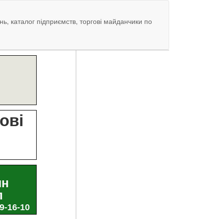
нь, каталог підприємств, торгові майданчики по
?
ові
и
ин
л
29-16-10