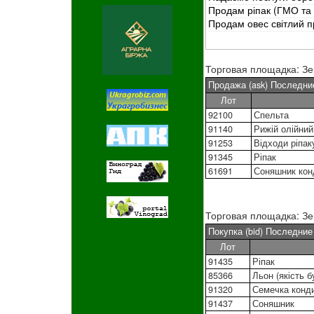
Продам ріпак (ГМО та н
Продам овес світлий пр
Торговая площадка: З
Продажа (ask) Последни
Лот
92100
Спельта
91140
Рижій олійний
91253
Відходи ріпак
91345
Ріпак
61691
Соняшник кон
Торговая площадка: З
Покупка (bid) Последни
Лот
91435
Ріпак
85366
Льон (якість б
91320
Семечка конд
91437
Соняшник