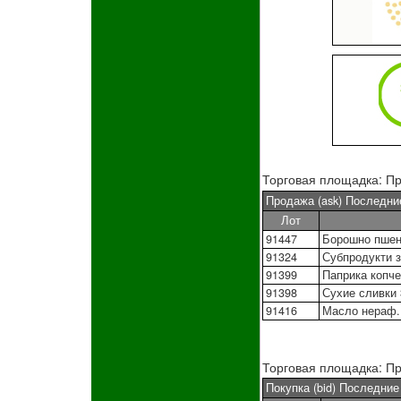
Торговая площадка: Пр
Продажа (ask) Последни
Лот
91447
Борошно пшен
91324
Субпродукти 
91399
Паприка копч
91398
Сухие сливки
91416
Масло нераф. 
Торговая площадка: Пр
Покупка (bid) Последни