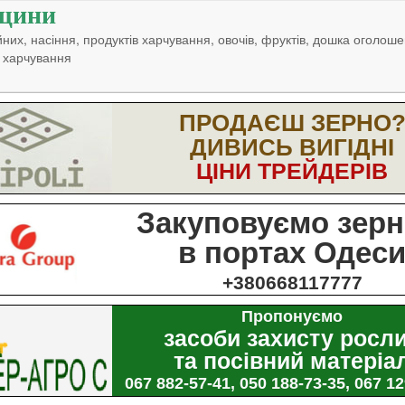
щини
них, насіння, продуктів харчування, овочів, фруктів, дошка оголоше
 харчування
ПРОДАЄШ ЗЕРНО
ДИВИСЬ ВИГІДНІ
ЦІНИ ТРЕЙДЕРІВ
Закуповуємо зерн
в портах Одес
+380668117777
Пропонуємо
засоби захисту росл
та посівний матеріа
067 882-57-41, 050 188-73-35, 067 1