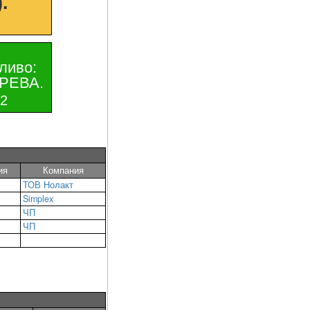
.
ливо:
РЕВА.
32
ия
Компания
ТОВ Нолакт
Simplex
ЧП
ЧП