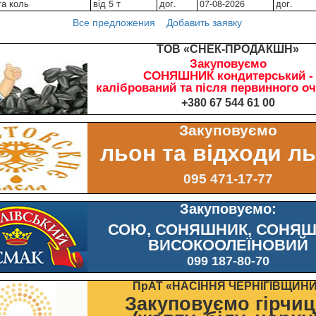
та коль
від 5 т
дог.
07-08-2026
дог.
Все предложения
Добавить заявку
ТОВ «СНЕК-ПРОДАКШН»
Закуповуємо
СОНЯШНИК кондитерський -
калібрований та після первинного о
+380 67 544 61 00
Закуповуємо
льон та відходи л
095 471-17-77
Закуповуємо:
СОЮ, СОНЯШНИК, СОНЯ
ВИСОКООЛЕЇНОВИЙ
099 187-80-70
ПрАТ «НАСІННЯ ЧЕРНІГІВЩИН
Закуповуємо гірчи