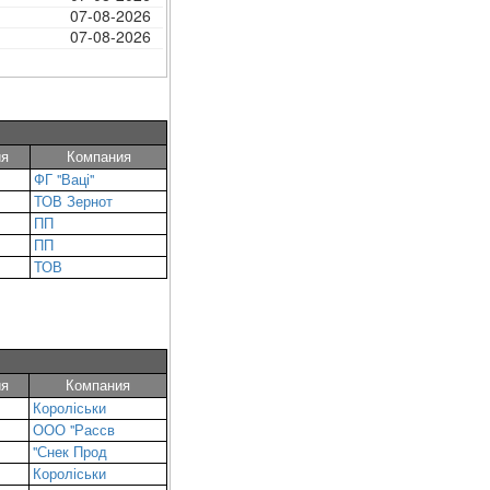
07-08-2026
07-08-2026
ия
Компания
ФГ "Ваці"
ТОВ Зернот
ПП
ПП
ТОВ
ия
Компания
Короліськи
ООО "Рассв
"Снек Прод
Короліськи