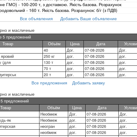
е ГМО) - 100-200 т, з доставкою. Якість базова. Розрахунок
одовольчий - 160 т. Якість базова. Розрахунок: б/г (з ПДВ)
Все объявления
Добавить Ваше объявление
ерно и масличные
е 5 предложений
Товар
Объём
Цена
Дата
Услов
40
Дог.
07-08-2026
Дог.
 яровий
250 кг
дог.
07-08-2026
дог.
у (для
130 т
дог.
07-08-2026
дог.
70 т
дог.
07-08-2026
дог.
дитерськ
20 т
дог.
07-08-2026
дог.
Все предложения
Добавить заявку
ерно и масличные
е 5 предложений
Товар
Объём
Цена
Дата
Услов
Необмеж
Дог.
07-08-2026
Дог.
удь-як
Необмеж
дог.
07-08-2026
дог.
итерская
неогран
дог.
07-08-2026
дог.
необмеж
дог.
07-08-2026
дог.