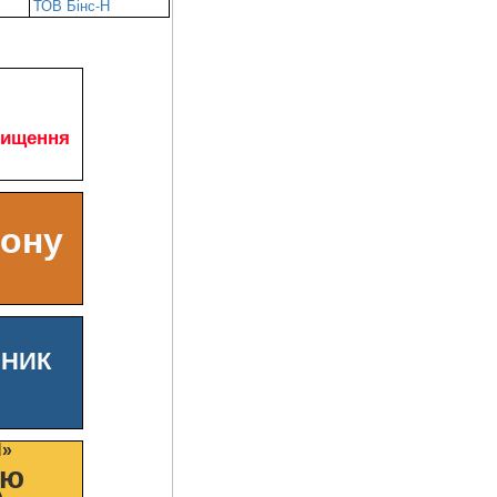
ТОВ Бінс-Н
чищення
ьону
ШНИК
И»
цю