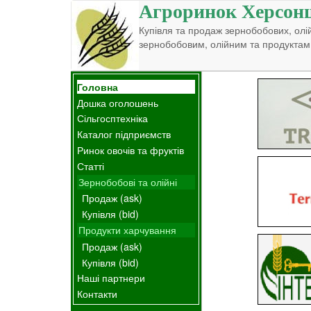
Агроринок Херсон
Купівля та продаж зернобобових, олій
зернобобовим, олійним та продуктам
Головна
Дошка оголошень
Сільгосптехніка
Каталог підприємств
Ринок овочів та фруктів
Статті
Зернобобові та олійні
Продаж (ask)
Купівля (bid)
Продукти харчування
Продаж (ask)
Купівля (bid)
Наші партнери
Контакти