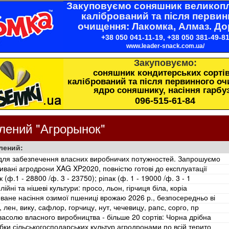
Закуповуємо соняшник великопл
калібрований та після первин
очищення: Лакомка, Алмаз. До
+38 050 041-11-19, +38 050 381-49-8
www.leader-snack.com.ua/
Закуповуємо:
соняшник кондитерських сортів
калібрований та після первинного о
ядро соняшнику, насіння гарбу
096-515-61-84
лений "Агрорынок"
лений:
для забезпечення власних виробничих потужностей. Запрошуємо
ивані агродрони XAG XP2020, повністю готові до експлуатації
ф.1 - 28800 /ф. 3 - 23750); ріпак (ф. 1 - 19000 /ф. 3 - 1
ійні та нішеві культури: просо, льон, гірчиця біла, коріа
ане насіння озимої пшениці врожаю 2026 р., безпосередньо ві
лен, вику, сафлор, горчицу, нут, чечевицу, рапс, сорго, пр
асолю власного виробництва - більше 20 сортів: Чорна дрібна
ки сільськогосподарських культур агродронами по всій терито