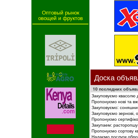
Оптовый рынок
овощей и фруктов
Доска объяв
10 псследних объяв
Закуповуємо квасолю 
Пропонуємо нові та вж
Закуповуємо: соняшник (
Закуповуємо зернові, ол
Пропонуємо сертифіков
Закупаем: расторопшу, 
Пропонуємо сортову кв
Надаємо послуги оброб