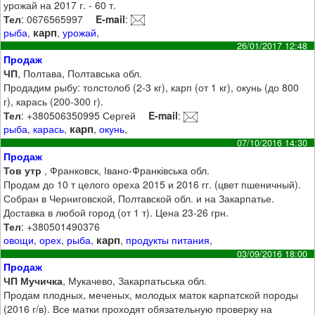
урожай на 2017 г. - 60 т.
Тел
: 0676565997
E-mail
:
карп
рыба
,
,
урожай
,
26/01/2017 12:48
Продаж
ЧП
, Полтава, Полтавська обл.
Продадим рыбу: толстолоб (2-3 кг), карп (от 1 кг), окунь (до 800
г), карась (200-300 г).
Тел
: +380506350995 Сергей
E-mail
:
карп
рыба
,
карась
,
,
окунь
,
07/10/2016 14:30
Продаж
Тов утр
, Франковск, Івано-Франківська обл.
Продам до 10 т целого ореха 2015 и 2016 гг. (цвет пшеничный).
Собран в Черниговской, Полтавской обл. и на Закарпатье.
Доставка в любой город (от 1 т). Цена 23-26 грн.
Тел
: +380501490376
карп
овощи
,
орех
,
рыба
,
,
продукты питания
,
03/09/2016 18:00
Продаж
ЧП Мучичка
, Мукачево, Закарпатьська обл.
Продам плодных, меченых, молодых маток карпатской породы
(2016 г/в). Все матки проходят обязательную проверку на