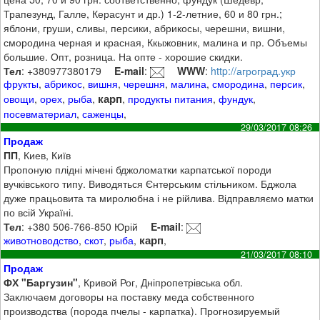
Трапезунд, Галле, Керасунт и др.) 1-2-летние, 60 и 80 грн.;
яблони, груши, сливы, персики, абрикосы, черешни, вишни,
смородина черная и красная, Ккыжовник, малина и пр. Объемы
большие. Опт, розница. На опте - хорошие скидки.
Тел
: +380977380179
E-mail
:
WWW
:
http://агроград.укр
фрукты
,
абрикос
,
вишня
,
черешня
,
малина
,
смородина
,
персик
,
карп
овощи
,
орех
,
рыба
,
,
продукты питания
,
фундук
,
посевматериал
,
саженцы
,
29/03/2017 08:26
Продаж
ПП
, Киев, Київ
Пропоную плідні мічені бджоломатки карпатської породи
вучківського типу. Виводяться Єнтерським стільником. Бджола
дуже працьовита та миролюбна і не рійлива. Відправляємо матки
по всій Україні.
Тел
: +380 506-766-850 Юрій
E-mail
:
карп
животноводство
,
скот
,
рыба
,
,
21/03/2017 08:10
Продаж
ФХ "Баргузин"
, Кривой Рог, Дніпропетрівська обл.
Заключаем договоры на поставку меда собственного
производства (порода пчелы - карпатка). Прогнозируемый