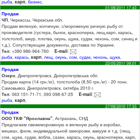
карп
рыба
,
,
бизнес
,
01/08/2011 17:43
Продаж
ЧП
, Черкассы, Черкаська обл.
Продам вяленую, копченую, с/мороженую речную рыбу от
производителя (густера, бычок, красноперка, лещ,карп, карась,
толстолоб, амур, плотва, окунь, щука, судак, чехонь, сом, синец и
т.д.). Сопутствующие документы, доставка по Украине.
Тел
: +380 986-964-760
E-mail
:
карп
рыба
,
карась
,
,
лещ
,
окунь
,
сом
,
судак
,
чехонь
,
щука
,
23/05/2011 09:01
Продаж
Озеро
, Днепропетровск, Дніпропетрівська обл.
Продам карпа (14 грн./кг), толстолоба (8.50 грн./кг) - 20 тонн.
Самовывоз. Днепропетровск, октябрь 2010 г.
Тел
: 063 151-71-71, 093 098-67-25
E-mail
:
карп
рыба
,
,
27/09/2010 17:33
Продаж
ООО ТКФ "Ярославна"
, Астрахань, СНД
Предлагаем свежемороженую и вяленую рыбу в коробах,
мешках, филе, индивидуальной заморозки, вакуум и т.д. (лещ,
сом, щука, судак, вобла, сазан, карась, окунь, красноперка, карп,