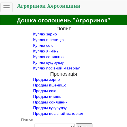
Агроринок Херсонщини
Toggle
navigation
Дошка оголошень "Агроринок"
Попит
Куплю зерно
Куплю пшеницю
Куплю сою
Куплю ячмінь
Куплю соняшник
Куплю кукурудзу
Куплю посівний матеріал
Пропозиція
Продам зерно
Продам пшеницю
Продам сою
Продам ячмінь
Продам соняшник
Продам кукурудзу
Продам посівний матеріал