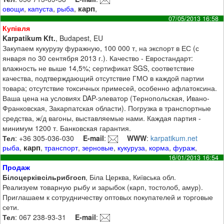
карп
овощи
,
капуста
,
рыба
,
,
07/05/2013 16:58
Купівля
Karpatikum Kft.
, Budapest, EU
Закупаем кукурузу фуражную, 100 000 т, на экспорт в ЕС (с
января по 30 сентября 2013 г.). Качество - Евростандарт:
влажность не выше 14,5%; сертификат SGS, соответствие
качества, подтверждающий отсутствие ГМО в каждой партии
товара; отсутствие токсичных примесей, особенно афлатоксина.
Ваша цена на условиях DAP-элеватор (Тернопольская, Ивано-
Франковская, Закарпатская области). Погрузка в транспортные
средства, ж/д вагоны, выставляемые нами. Каждая партия -
минимум 1200 т. Банковская гарантия.
Тел
: +36 305-036-030
E-mail
:
WWW
:
karpatikum.net
карп
рыба
,
,
транспорт
,
зерновые
,
кукуруза
,
корма
,
фураж
,
16/01/2013 16:54
Продаж
Білоцерківсільрибгосп
, Біла Церква, Київська обл.
Реализуем товарную рыбу и зарыбок (карп, тостолоб, амур).
Приглашаем к сотрудничеству оптовых покупателей и торговые
сети.
Тел
: 067 238-93-31
E-mail
: