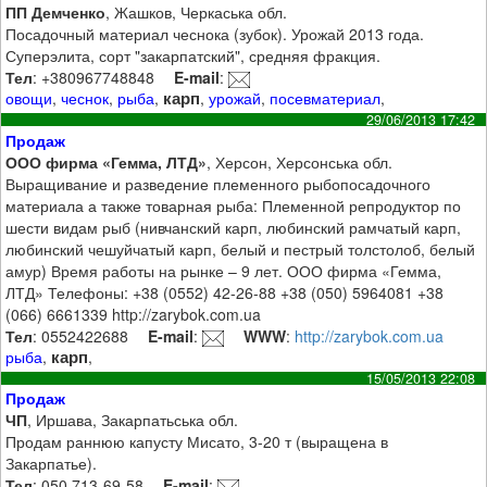
ПП Демченко
, Жашков, Черкаська обл.
Посадочный материал чеснока (зубок). Урожай 2013 года.
Суперэлита, сорт "закарпатский", средняя фракция.
Тел
: +380967748848
E-mail
:
карп
овощи
,
чеснок
,
рыба
,
,
урожай
,
посевматериал
,
29/06/2013 17:42
Продаж
ООО фирма «Гемма, ЛТД»
, Херсон, Херсонська обл.
Выращивание и разведение племенного рыбопосадочного
материала а также товарная рыба: Племенной репродуктор по
шести видам рыб (нивчанский карп, любинский рамчатый карп,
любинский чешуйчатый карп, белый и пестрый толстолоб, белый
амур) Время работы на рынке – 9 лет. ООО фирма «Гемма,
ЛТД» Телефоны: +38 (0552) 42-26-88 +38 (050) 5964081 +38
(066) 6661339 http://zarybok.com.ua
Тел
: 0552422688
E-mail
:
WWW
:
http://zarybok.com.ua
карп
рыба
,
,
15/05/2013 22:08
Продаж
ЧП
, Иршава, Закарпатьська обл.
Продам раннюю капусту Мисато, 3-20 т (выращена в
Закарпатье).
Тел
: 050 713-69-58
E-mail
: