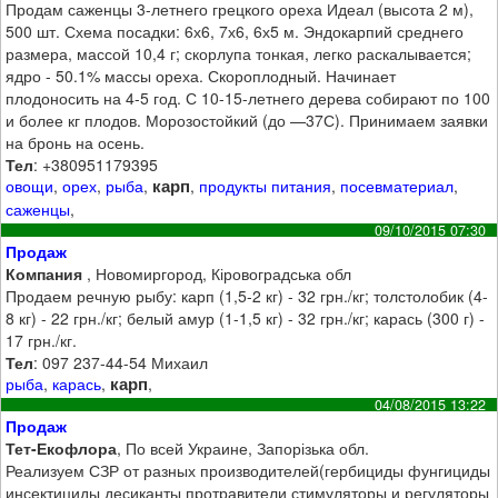
Продам саженцы 3-летнего грецкого ореха Идеал (высота 2 м),
500 шт. Схема посадки: 6х6, 7х6, 6х5 м. Эндокарпий среднего
размера, массой 10,4 г; скорлупа тонкая, легко раскалывается;
ядро - 50.1% массы ореха. Скороплодный. Начинает
плодоносить на 4-5 год. С 10-15-летнего дерева собирают по 100
и более кг плодов. Морозостойкий (до —37С). Принимаем заявки
на бронь на осень.
Тел
: +380951179395
карп
овощи
,
орех
,
рыба
,
,
продукты питания
,
посевматериал
,
саженцы
,
09/10/2015 07:30
Продаж
Компания
, Новомиргород, Кіровоградська обл
Продаем речную рыбу: карп (1,5-2 кг) - 32 грн./кг; толстолобик (4-
8 кг) - 22 грн./кг; белый амур (1-1,5 кг) - 32 грн./кг; карась (300 г) -
17 грн./кг.
Тел
: 097 237-44-54 Михаил
карп
рыба
,
карась
,
,
04/08/2015 13:22
Продаж
Тет-Екофлора
, По всей Украине, Запорізька обл.
Реализуем СЗР от разных производителей(гербициды фунгициды
инсектициды десиканты протравители стимуляторы и регуляторы