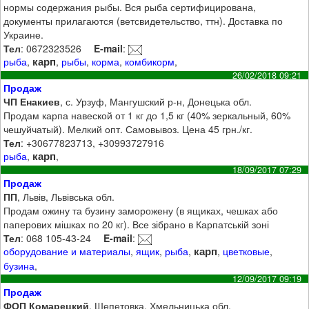
нормы содержания рыбы. Вся рыба сертифицирована,
документы прилагаются (ветсвидетельство, ттн). Доставка по
Украине.
Тел
: 0672323526
E-mail
:
карп
рыба
,
,
рыбы
,
корма
,
комбикорм
,
26/02/2018 09:21
Продаж
ЧП Енакиев
, с. Урзуф, Мангушский р-н, Донецька обл.
Продам карпа навеской от 1 кг до 1,5 кг (40% зеркальный, 60%
чешуйчатый). Мелкий опт. Самовывоз. Цена 45 грн./кг.
Тел
: +30677823713, +30993727916
карп
рыба
,
,
18/09/2017 07:29
Продаж
ПП
, Львів, Львівська обл.
Продам ожину та бузину заморожену (в ящиках, чешках або
паперових мішках по 20 кг). Все зібрано в Карпатській зоні
Тел
: 068 105-43-24
E-mail
:
карп
оборудование и материалы
,
ящик
,
рыба
,
,
цветковые
,
бузина
,
12/09/2017 09:19
Продаж
ФОП Комарецкий
, Шепетовка, Хмельницька обл.