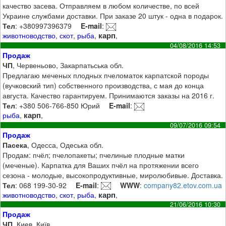
качество засева. Отправляем в любом количестве, по всей
Украине службами доставки. При заказе 20 штук - одна в подарок.
Тел
: +380997396379
E-mail
:
карп
животноводство
,
скот
,
рыба
,
,
04/08/2016 14:53
Продаж
ЧП
, Червеньово, Закарпатьська обл.
Предлагаю меченых плодных пчеломаток карпатской породы
(вучковский тип) собственного производства, с мая до конца
августа. Качество гарантируем. Принимаются заказы на 2016 г.
Тел
: +380 506-766-850 Юрий
E-mail
:
карп
рыба
,
,
09/07/2016 09:54
Продаж
Пасека
, Одесса, Одеська обл.
Продам: пчёл; пчелопакеты; пчелиные плодные матки
(меченые). Карпатка для Ваших пчёл на протяжении всего
сезона - молодые, высокопродуктивные, миролюбивые. Доставка.
Тел
: 068 199-30-92
E-mail
:
WWW
:
company82.etov.com.ua
карп
животноводство
,
скот
,
рыба
,
,
21/06/2016 10:30
Продаж
ЧП
, Киев, Київ