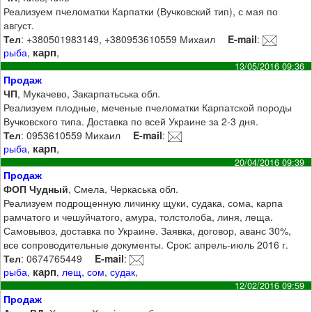
Реализуем пчеломатки Карпатки (Вучковский тип), с мая по
август.
Тел
: +380501983149, +380953610559 Михаил
E-mail
:
карп
рыба
,
,
13/05/2016 09:36
Продаж
ЧП
, Мукачево, Закарпатьська обл.
Реализуем плодные, меченые пчеломатки Карпатской породы
Вучковского типа. Доставка по всей Украине за 2-3 дня.
Тел
: 0953610559 Михаил
E-mail
:
карп
рыба
,
,
20/04/2016 09:39
Продаж
ФОП Чудный
, Смела, Черкаська обл.
Реализуем подрощенную личинку щуки, судака, сома, карпа
рамчатого и чешуйчатого, амура, толстолоба, линя, леща.
Самовывоз, доставка по Украине. Заявка, договор, аванс 30%,
все сопроводительные документы. Срок: апрель-июль 2016 г.
Тел
: 0674765449
E-mail
:
карп
рыба
,
,
лещ
,
сом
,
судак
,
12/02/2016 09:59
Продаж