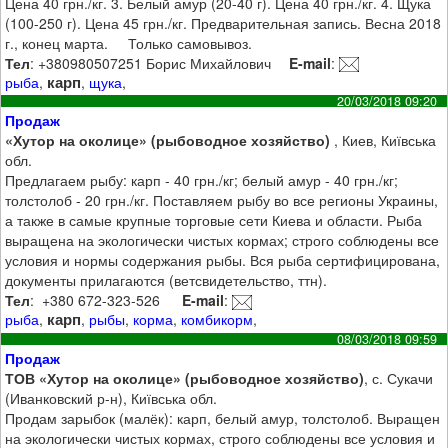
Цена 40 грн./кг. 3. Белый амур (20-40 г). Цена 40 грн./кг. 4. Щука
(100-250 г). Цена 45 грн./кг. Предварительная запись. Весна 2018
г., конец марта. Только самовывоз.
Тел
: +380980507251 Борис Михайлович
E-mail
:
карп
рыба
,
,
щука
,
20/03/2018 09:20
Продаж
«Хутор на околице» (рыбоводное хозяйство)
, Киев, Київська
обл.
Предлагаем рыбу: карп - 40 грн./кг; белый амур - 40 грн./кг;
толстолоб - 20 грн./кг. Поставляем рыбу во все регионы Украины,
а также в самые крупные торговые сети Киева и области. Рыба
выращена на экологически чистых кормах; строго соблюдены все
условия и нормы содержания рыбы. Вся рыба сертифицирована,
документы прилагаются (ветсвидетельство, ттн).
Тел
: ‭ +380 672-323-526 ‬‬‬
E-mail
:
карп
рыба
,
,
рыбы
,
корма
,
комбикорм
,
08/03/2018 09:59
Продаж
ТОВ «Хутор на околице» (рыбоводное хозяйство)
, с. Сукачи
(Иванковский р-н), Київська обл.
Продам зарыбок (малёк): карп, белый амур, толстолоб. Выращен
на экологически чистых кормах, строго соблюдены все условия и