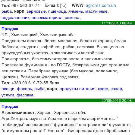
Тел
: 067 560-67-74
E-mail
:
WWW
:
agroros.com.ua
карп
рыба
,
,
зерновые
,
пшеница
,
ячмень
,
масличные
,
подсолнечник
,
посевматериал
,
семена
,
11/10/2013 08:49
Продаж
ЧП
, Хмельницкий, Хмельницька обл.
Предлагаем фасоль: белая масляная, белая сахарная, белая
бобовая, солдатик, кофейная, рябка, ласточка. Выращена на
приусадебных участках, в экологически чистой зоне
Приикарпатья, без стимуляторов роста и ядохимикатов.
Проведена фумигация - по ГОСТу, безвредными для организма
веществами. Перебрана вручную (без мусора, половинлк,
щелухи). Возможна Фасовка под заказ.
Тел
: +380 93 619-72-55 Лиля
карп
овощи
,
фасоль
,
рыба
,
,
продукты питания
,
кофе
,
сахар
,
услуги
,
фасовка
,
20/09/2013 20:08
Продаж
Агрохиминвест
, Херсон, Херсонська обл.
АгроХим реализует по Украине в широком асортименте.. *
гербициды* инсектициды* фунгициды* протравители* фумиганты
*стимуляторы роста!!!” Еко-сол” –Биопрепарат(для оброб.семян