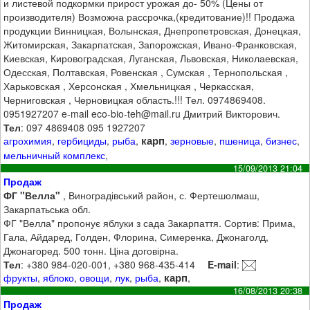
и листевой подкормки прирост урожая до- 50% (Цены от
производителя) Возможна рассрочка,(кредитование)!! Продажа
продукции Винницкая, Волынская, Днепропетровская, Донецкая,
Житомирская, Закарпатская, Запорожская, Ивано-Франковская,
Киевская, Кировоградская, Луганская, Львовская, Николаевская,
Одесская, Полтавская, Ровенская , Сумская , Тернопольская ,
Харьковская , Херсонская , Хмельницкая , Черкасская,
Черниговская , Черновицкая область.!!! Тел. 0974869408.
0951927207 e-mail eco-bio-teh@mail.ru Дмитрий Викторович.
Тел
: 097 4869408 095 1927207
карп
агрохимия
,
гербициды
,
рыба
,
,
зерновые
,
пшеница
,
бизнес
,
мельничный комплекс
,
15/09/2013 21:04
Продаж
ФГ "Велла"
, Виноградівський район, с. Фертешолмаш,
Закарпатьська обл.
ФГ "Велла" пропонує яблуки з сада Закарпаття. Сортив: Прима,
Гала, Айдаред, Голден, Флорина, Симеренка, Джонаголд,
Джонагоред. 500 тонн. Ціна договірна.
Тел
: +380 984-020-001, +380 968-435-414
E-mail
:
карп
фрукты
,
яблоко
,
овощи
,
лук
,
рыба
,
,
16/08/2013 20:38
Продаж