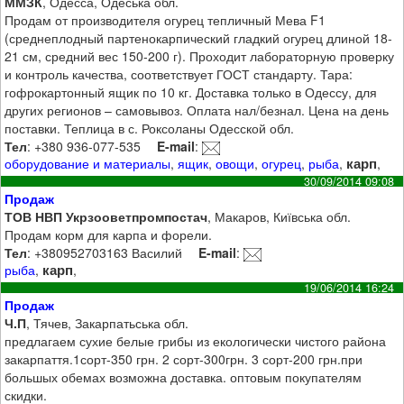
ММЗК
, Одесса, Одеська обл.
Продам от производителя огурец тепличный Мева F1
(среднеплодный партенокарпический гладкий огурец длиной 18-
21 см, средний вес 150-200 г). Проходит лабораторную проверку
и контроль качества, соответствует ГОСТ стандарту. Тара:
гофрокартонный ящик по 10 кг. Доставка только в Одессу, для
других регионов – самовывоз. Оплата нал/безнал. Цена на день
поставки. Теплица в с. Роксоланы Одесской обл.
Тел
: +380 936-077-535
E-mail
:
карп
оборудование и материалы
,
ящик
,
овощи
,
огурец
,
рыба
,
,
30/09/2014 09:08
Продаж
ТОВ НВП Укрзооветпромпостач
, Макаров, Київська обл.
Продам корм для карпа и форели.
Тел
: +380952703163 Василий
E-mail
:
карп
рыба
,
,
19/06/2014 16:24
Продаж
Ч.П
, Тячев, Закарпатьська обл.
предлагаем сухие белые грибы из екологически чистого района
закарпаття.1сорт-350 грн. 2 сорт-300грн. 3 сорт-200 грн.при
большых обемах возможна доставка. оптовым покупателям
скидки.