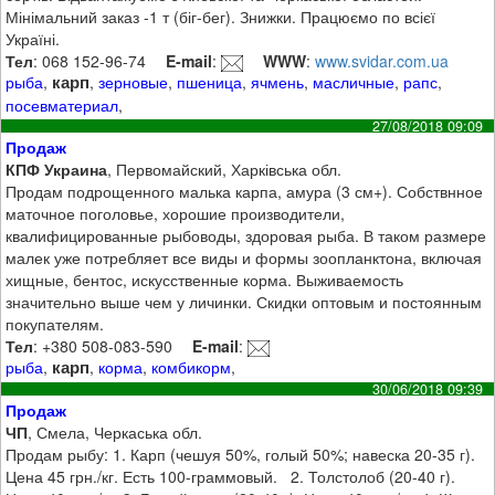
Мінімальний заказ -1 т (біг-бег). Знижки. Працюємо по всієї
Україні.
Тел
: 068 152-96-74
E-mail
:
WWW
:
www.svidar.com.ua
карп
рыба
,
,
зерновые
,
пшеница
,
ячмень
,
масличные
,
рапс
,
посевматериал
,
27/08/2018 09:09
Продаж
КПФ Украина
, Первомайский, Харківська обл.
Продам подрощенного малька карпа, амура (3 см+). Собствнное
маточное поголовье, хорошие производители,
квалифицированные рыбоводы, здоровая рыба. В таком размере
малек уже потребляет все виды и формы зоопланктона, включая
хищные, бентос, искусственные корма. Выживаемость
значительно выше чем у личинки. Скидки оптовым и постоянным
покупателям.
Тел
: +380 508-083-590
E-mail
:
карп
рыба
,
,
корма
,
комбикорм
,
30/06/2018 09:39
Продаж
ЧП
, Смела, Черкаська обл.
Продам рыбу: 1. Карп (чешуя 50%, голый 50%; навеска 20-35 г).
Цена 45 грн./кг. Есть 100-граммовый. 2. Толстолоб (20-40 г).