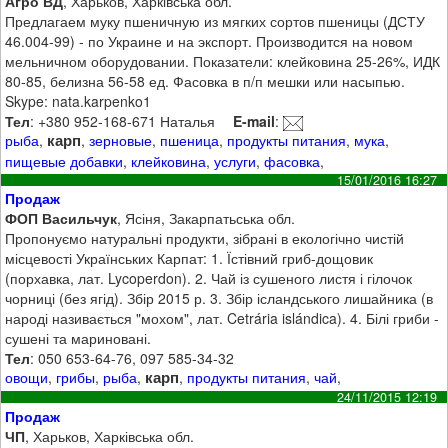
Агро ВД
, Харьков, Харківська обл.
Предлагаем муку пшеничную из мягких сортов пшеницы (ДСТУ
46.004-99) - по Украине и на экспорт. Производится на новом
мельничном оборудовании. Показатели: клейковина 25-26%, ИДК
80-85, белизна 56-58 ед. Фасовка в п/п мешки или насыпью.
Skype: nata.karpenko1
Тел
: +380 952-168-671 Наталья
E-mail
:
карп
рыба
,
,
зерновые
,
пшеница
,
продукты питания
,
мука
,
пищевые добавки
,
клейковина
,
услуги
,
фасовка
,
15/01/2016 16:27
Продаж
ФОП Васильчук
, Ясіня, Закарпатьська обл.
Пропонуємо натуральні продукти, зібрані в екологічно чистій
місцевості Українських Карпат: 1. Їстівний гриб-дощовик
(порхавка, лат. Lycoperdon). 2. Чай із сушеного листя і гілочок
чорниці (без ягід). Збір 2015 р. 3. Збір ісландського лишайника (в
народі називається "мохом", лат. Cetrária islándica). 4. Білі гриби -
сушені та мариновані.
Тел
: 050 653-64-76, 097 585-34-32
карп
овощи
,
грибы
,
рыба
,
,
продукты питания
,
чай
,
24/11/2015 12:19
Продаж
ЧП
, Харьков, Харківська обл.