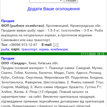
Додати Ваше оголошення
Продаж
ФОП (рыбное хозяйство)
, Кропивницкий, Кіровоградська обл
Продаем живую рыбу: карп - 1.5-3 кг; толстолобик – 3-5 кг. Рыба
выращена на натуральных кормах, в проточном водоеме.
Самовывоз или наш транспорт.
Тел
: +38096 913-12-67
E-mail
:
карп
рыба
,
,
транспорт
,
корма
,
комбикорм
,
17/11/2020 19:15
Продаж
ООО «Свидар»
, Киев, Київська обл.
Продам посівний матеріал: 1. Пшениця озима: Самурай, Мулан,
Скаген, Тобак, Колоніа, Балатон, Мидас, Галіо, Адессо, Роланд,
Кубус, Сейлор, Смуглянка, Миронівська-65, Подолянка, Богдана,
Золотоколоса, Фаворитка, Шестопалівка. 2. Ячмінь озимий: Тітус,
Скарпія, Майбрід. 3. Жито озиме гібридне: Бразетто, Гуттіно F1,
Хлібне, Жатва. 4. Ріпак (13 гібридів). Повний каталог та
характеристики - на сайті. Виключно оригінальна продукція,
підтверджене прямими ліцензійними договорами від оригінаторів
сортів. Відвантажуемо з Киевскої та Черкаської областей.