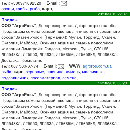
Тел
: +380971692528
E-mail
:
карп
овощи
,
грибы
,
рыба
,
,
20/10/2013 22:37
Продаж
ООО "АгроРось"
, Днепродзержинск, Дніпропетрівська обл.
Предлагаем семена озимой пшеницы и ячменя от семенного
союза "Заатен Унион" (Германия): Мулан, Торрилд, Скаген,
Скарпия, Майбрид. Осенняя акция на семена подсолнуха
компании Лимагрейн: Голдсан, Мегасан, Тунка, С70165,
ЛГ5543КЛ, ЛГ5550, ЛГ5635, ЛГ5665М, ЛГ5658КЛ, ЛГ5663КЛ.
Доставка - бесплатно.
Тел
: 067 560-67-74
E-mail
:
WWW
:
agroros.com.ua
карп
рыба
,
,
зерновые
,
пшеница
,
ячмень
,
масличные
,
подсолнечник
,
посевматериал
,
семена
,
14/10/2013 08:20
Продаж
ООО "АгроРось"
, Днепродзержинск, Дніпропетрівська обл.
Предлагаем семена озимой пшеницы и ячменя от семенного
союза "Заатен Унион" (Германия): Мулан, Торрилд, Скаген,
Скарпия, Майбрид. Осенняя акция на семена подсолнуха
компании Лимагрейн: Голдсан, Мегасан, Тунка, С70165,
ЛГ5543КЛ, ЛГ5550, ЛГ5635, ЛГ5665М, ЛГ5658КЛ, ЛГ5663КЛ.
Доставка - бесплатно.