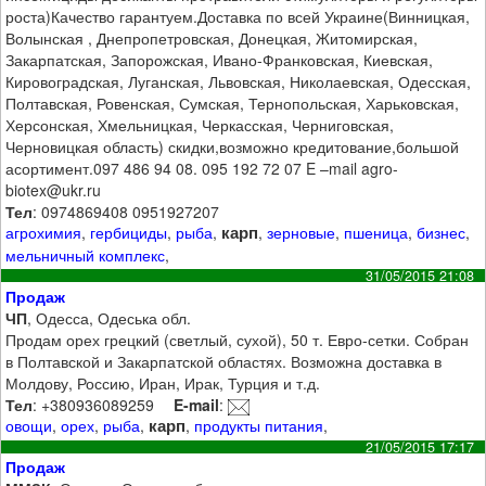
роста)Качество гарантуем.Доставка по всей Украине(Винницкая,
Волынская , Днепропетровская, Донецкая, Житомирская,
Закарпатская, Запорожская, Ивано-Франковская, Киевская,
Кировоградская, Луганская, Львовская, Николаевская, Одесская,
Полтавская, Ровенская, Сумская, Тернопольская, Харьковская,
Херсонская, Хмельницкая, Черкасская, Черниговская,
Черновицкая область) скидки,возможно кредитование,большой
асортимент.097 486 94 08. 095 192 72 07 E –mail agro-
biotex@ukr.ru
Тел
: 0974869408 0951927207
карп
агрохимия
,
гербициды
,
рыба
,
,
зерновые
,
пшеница
,
бизнес
,
мельничный комплекс
,
31/05/2015 21:08
Продаж
ЧП
, Одесса, Одеська обл.
Продам орех грецкий (светлый, сухой), 50 т. Евро-сетки. Собран
в Полтавской и Закарпатской областях. Возможна доставка в
Молдову, Россию, Иран, Ирак, Турция и т.д.
Тел
: +380936089259
E-mail
:
карп
овощи
,
орех
,
рыба
,
,
продукты питания
,
21/05/2015 17:17
Продаж