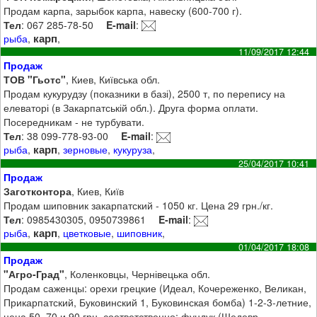
Продам карпа, зарыбок карпа, навеску (600-700 г).
Тел
: 067 285-78-50
E-mail
:
карп
рыба
,
,
11/09/2017 12:44
Продаж
ТОВ "Гьотс"
, Киев, Київська обл.
Продам кукурудзу (показники в базі), 2500 т, по перепису на
елеваторі (в Закарпатській обл.). Друга форма оплати.
Посередникам - не турбувати.
Тел
: 38 099-778-93-00
E-mail
:
карп
рыба
,
,
зерновые
,
кукуруза
,
25/04/2017 10:41
Продаж
Заготконтора
, Киев, Київ
Продам шиповник закарпатский - 1050 кг. Цена 29 грн./кг.
Тел
: 0985430305, 0950739861
E-mail
:
карп
рыба
,
,
цветковые
,
шиповник
,
01/04/2017 18:08
Продаж
"Агро-Град"
, Коленковцы, Чернівецька обл.
Продам саженцы: орехи грецкие (Идеал, Кочереженко, Великан,
Прикарпатский, Буковинский 1, Буковинская бомба) 1-2-3-летние,
цена 50, 70 и 90 грн. соответственно; фундук (Шедевр,