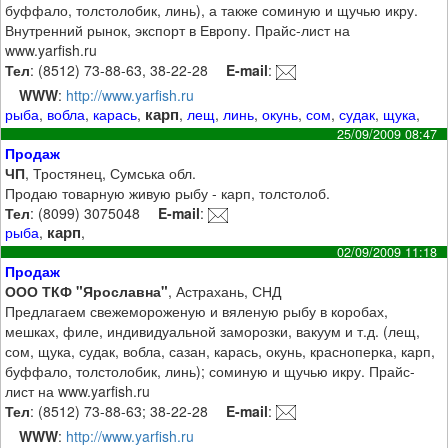
буффало, толстолобик, линь), а также соминую и щучью икру.
Внутренний рынок, экспорт в Европу. Прайс-лист на
www.yarfish.ru
Тел
: (8512) 73-88-63, 38-22-28
E-mail
:
WWW
:
http://www.yarfish.ru
карп
рыба
,
вобла
,
карась
,
,
лещ
,
линь
,
окунь
,
сом
,
судак
,
щука
,
25/09/2009 08:47
Продаж
ЧП
, Тростянец, Сумська обл.
Продаю товарную живую рыбу - карп, толстолоб.
Тел
: (8099) 3075048
E-mail
:
карп
рыба
,
,
02/09/2009 11:18
Продаж
ООО ТКФ "Ярославна"
, Астрахань, СНД
Предлагаем свежемороженую и вяленую рыбу в коробах,
мешках, филе, индивидуальной заморозки, вакуум и т.д. (лещ,
сом, щука, судак, вобла, сазан, карась, окунь, красноперка, карп,
буффало, толстолобик, линь); соминую и щучью икру. Прайс-
лист на www.yarfish.ru
Тел
: (8512) 73-88-63; 38-22-28
E-mail
:
WWW
:
http://www.yarfish.ru