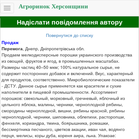
Агроринок Херсонщини
Toggle
navigation
Надіслати повідомлення автору
Повернутися до списку
Продаж
Перемога
, Днепр, Дніпропетрівська обл.
Продаем мелкодисперсные порошки украинского производства
из овощей, фруктов и ягод, в промышленных масштабах.
Размеры частиц 40–50 мкм; 100% натуральное сырье, не
содержит посторонних добавок и включений. Вкус, характерный
для продуктов, соответственно. Микробиологические показатели
- ДСТУ. Данное сырье применяется как красители и сухие
наполнители в пищевой промышленности. Ассортимент
порошков: свекольный, морковный, гречневый, яблочный из
цельного яблока, малины, черники, черноплодной рябины,
смородины черноплодной, вишни, рябины красной, рябины
черноплодной, черники, шиповника, облепихи, расторопши,
фенхеля, кориандра, тмина, боярышника, ромашки,
бессмертника песчаного, цветков акации, иван чая, водянго
перця, мелисы, коры дуба, кореня аира, льна. Упакоае: