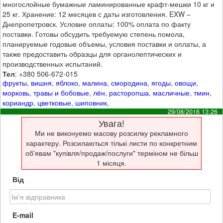
многослойные бумажные ламинированные крафт-мешки 10 кг и
25 кг. Хранение: 12 месяцев с даты изготовления. EXW –
Днепропетровск. Условие оплаты: 100% оплата по факту
поставки. Готовы обсудить требуемую степень помола,
планируемые годовые объемы, условия поставки и оплаты, а
также предоставить образцы для органолептических и
производственных испытаний.
Тел
: +380 506-672-015
фрукты
,
вишня
,
яблоко
,
малина
,
смородина
,
ягоды
,
овощи
,
морковь
,
травы и бобовые
,
лён
,
расторопша
,
масличные
,
тмин
,
кориандр
,
цветковые
,
шиповник
,
29/08/2016 13:26
Увага!
Ми не виконуемо масову розсилку рекламного
характеру. Розсилаються тількі листи по конкретним
об'явам "купівля/продаж/послуги" терміном не більш
1 місяця.
Від
E-mail