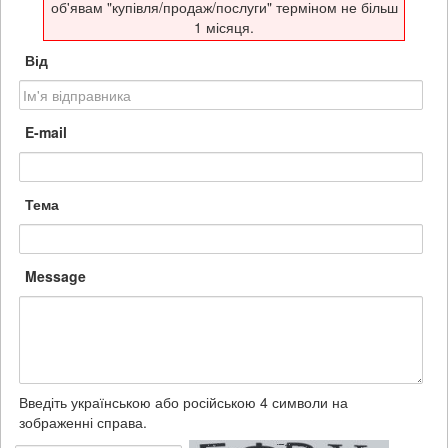
об'явам "купівля/продаж/послуги" терміном не більш
1 місяця.
Від
E-mail
Тема
Message
Введіть українською або російською 4 символи на
зображенні справа.