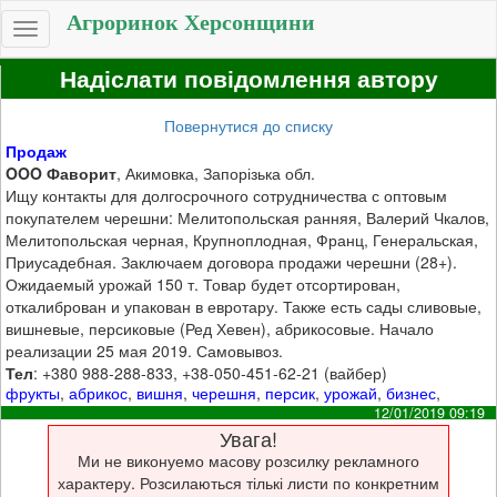
Агроринок Херсонщини
Toggle
navigation
Надіслати повідомлення автору
Повернутися до списку
Продаж
OOO Фаворит
, Акимовка, Запорізька обл.
Ищу контакты для долгосрочного сотрудничества с оптовым
покупателем черешни: Мелитопольская ранняя, Валерий Чкалов,
Мелитопольская черная, Крупноплодная, Франц, Генеральская,
Приусадебная. Заключаем договора продажи черешни (28+).
Ожидаемый урожай 150 т. Товар будет отсортирован,
откалиброван и упакован в евротару. Также есть сады сливовые,
вишневые, персиковые (Ред Хевен), абрикосовые. Начало
реализации 25 мая 2019. Самовывоз.
Тел
: +380 988-288-833, +38-050-451-62-21 (вайбер)
фрукты
,
абрикос
,
вишня
,
черешня
,
персик
,
урожай
,
бизнес
,
12/01/2019 09:19
Увага!
Ми не виконуемо масову розсилку рекламного
характеру. Розсилаються тількі листи по конкретним