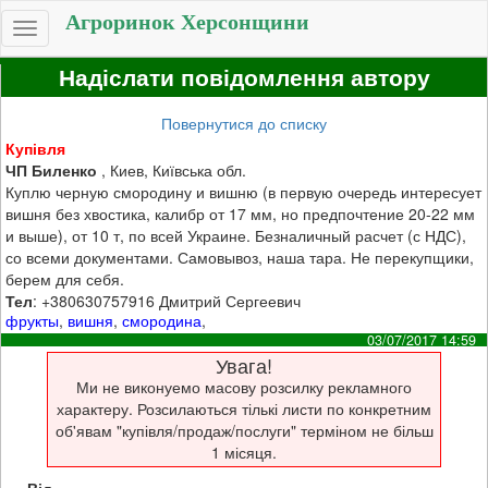
Агроринок Херсонщини
Toggle
navigation
Надіслати повідомлення автору
Повернутися до списку
Купівля
ЧП Биленко
, Киев, Київська обл.
Куплю черную смородину и вишню (в первую очередь интересует
вишня без хвостика, калибр от 17 мм, но предпочтение 20-22 мм
и выше), от 10 т, по всей Украине. Безналичный расчет (с НДС),
со всеми документами. Самовывоз, наша тара. Не перекупщики,
берем для себя.
Тел
: +380630757916 Дмитрий Сергеевич
фрукты
,
вишня
,
смородина
,
03/07/2017 14:59
Увага!
Ми не виконуемо масову розсилку рекламного
характеру. Розсилаються тількі листи по конкретним
об'явам "купівля/продаж/послуги" терміном не більш
1 місяця.