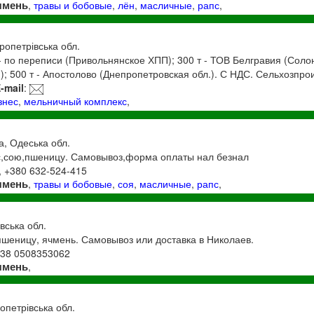
чмень
,
травы и бобовые
,
лён
,
масличные
,
рапс
,
пропетрівська обл.
- по переписи (Привольнянское ХПП); 300 т - ТОВ Белгравия (Соло
); 500 т - Апостолово (Днепропетровская обл.). С НДС. Сельхозпро
-mail
:
знес
,
мельничный комплекс
,
а, Одеська обл.
с,сою,пшеницу. Самовывоз,форма оплаты нал безнал
, +380 632-524-415
чмень
,
травы и бобовые
,
соя
,
масличные
,
рапс
,
вська обл.
шеницу, ячмень. Самовывоз или доставка в Николаев.
+38 0508353062
чмень
,
ропетрівська обл.