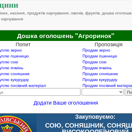
щини
них, насіння, продуктів харчування, овочів, фруктів, дошка оголоше
 харчування
Дошка оголошень "Агроринок"
Попит
Пропозиція
уплю зерно
Продам зерно
уплю пшеницю
Продам пшеницю
уплю сою
Продам сою
уплю ячмінь
Продам ячмінь
уплю соняшник
Продам соняшник
уплю кукурудзу
Продам кукурудзу
уплю посівний матеріал
Продам посівний матері
Додати Ваше оголошення
Закуповуємо:
СОЮ, СОНЯШНИК, СОНЯ
ВИСОКООЛЕЇНОВИЙ