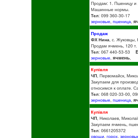
Продам: 1. Пшеницу и 
Машинные нормы.
Тел
: 099 360-30-17
я
зерновые
,
пшеница
,
Продаж
ФХ Нина
, с. Жуковцы, 
Продам ячмень, 120 т.
Тел
: 067 440-53-53
E
ячмень
зерновые
,
,
Купівля
ЧП
, Первомайск, Микол
Закупаем для производ
относимся к оплате. С
Тел
: 068 020-33-00, 0
я
зерновые
,
пшеница
,
Купівля
ЧП
, Николаев, Миколаї
Закупаем ячмень, пшен
Тел
: 0661205372
овощи
,
горох
,
зерновы