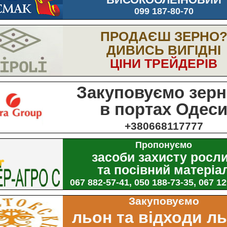
099 187-80-70
ПРОДАЄШ ЗЕРНО
ДИВИСЬ ВИГІДНІ
ЦІНИ ТРЕЙДЕРІВ
Закуповуємо зерн
в портах Одес
+380668117777
Пропонуємо
засоби захисту росл
та посівний матеріа
067 882-57-41, 050 188-73-35, 067 1
Закуповуємо
льон та відходи л