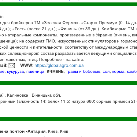
їв
 для бройлеров ТМ «Зеленая Ферма»: «Старт» Премиум (0–14 дн.);
 дн.); «Рост» (после 21 дн.); «Финиш» (от 36 дн.). Комбикорма Т
о натуральные компоненты, произведенные в Украине (ячмень, кук
шеница); не содержат ГМО, искусственных стимуляторов и гормон
ской ценности и питательности; соответствуют международным ста
ких селекционеров; состав разрабатывается ведущими специалист
я животных, птиц. Подробнее - на сайте.
ail
:
WWW
:
https://globalagro.com.ua
ячмень
ые
,
кукуруза
,
пшеница
,
,
травы и бобовые
,
соя
,
корма
,
комб
а"
, Калиновка , Вінницька обл.
енный (влажность 14; белок 11,5; натура 680; сорные примеси 2) -
мена почтой -Антария
, Киев, Київ
родажа семян овощей, цветов, сахарной кукурузы, зерновых, пшен