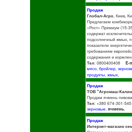
Продаж
Глобал-Агро
, Киев, Ки
Предлагаем комбикорм
«Рост» Премиум (15-35
содержат исключительн
подсолнечный жмых, п
показатели энергетиче
требованиям европейс
содержания и кормлени
Тел
: 0800400408
E-m
мясо
,
бройлер
,
зернов
продукты
,
жмых
,
Продаж
ТОВ "Агромаш-Калин
Продам ячмень пивовар
Тел
: +380 674-301-545
ячмень
зерновые
,
,
Продаж
Интернет-магазин се
Оптовая и розничная п