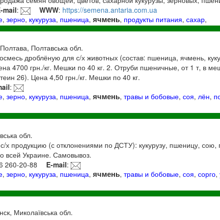
-mail
:
WWW
:
https://semena.antaria.com.ua
ячмень
е
,
зерно
,
кукуруза
,
пшеница
,
,
продукты питания
,
сахар
,
 Полтава, Полтавська обл.
осмесь дроблёную для с/х животных (состав: пшеница, ячмень, куку
ена 4700 грн./кг. Мешки по 40 кг. 2. Отруби пшеничные, от 1 т, в меш
еин 26). Цена 4,50 грн./кг. Мешки по 40 кг.
ail
:
ячмень
е
,
зерно
,
кукуруза
,
пшеница
,
,
травы и бобовые
,
соя
,
лён
,
п
вська обл.
/х продукцию (с отклонениями по ДСТУ): кукурузу, пшеницу, сою, г
по всей Украине. Самовывоз.
66 260-20-88
E-mail
:
ячмень
е
,
зерно
,
кукуруза
,
пшеница
,
,
травы и бобовые
,
соя
,
сорго
,
нск, Миколаївська обл.