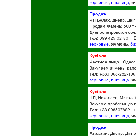
я
зерновые
,
пшеница
,
Продаж
ЧП Булах
, Днепр, Дні
Продам ячмень: 500 т 
Днепропетровской обл.
Тел
: 099 425-02-80
E
ячмень
зерновые
,
,
би
Купівля
Частное лицо
, Одесс
Закупаем ячмень, рап
Тел
: +380 968-282-196
я
зерновые
,
пшеница
,
Купівля
ЧП
, Николаев, Миколаї
Закупаю проблемную п
Тел
: +38 0985078821 
я
зерновые
,
пшеница
,
Продаж
Аграрий
, Днепр, Дніп