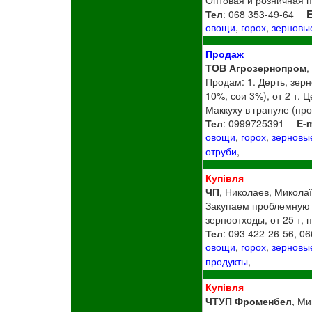
Тел
: 068 353-49-64
E
овощи
,
горох
,
зерновы
Продаж
ТОВ Агрозернопром
,
Продам: 1. Дерть, зерн
10%, сои 3%), от 2 т. Ц
Маккуху в грануле (прот
Тел
: 0999725391
E-m
овощи
,
горох
,
зерновы
отруби
,
Купівля
ЧП
, Николаев, Миколаї
Закупаем проблемную с
зерноотходы, от 25 т, 
Тел
: 093 422-26-56, 0
овощи
,
горох
,
зерновы
продукты
,
Купівля
ЧТУП Фроменбел
, Ми