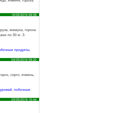
16/05/2019 09:58
руза, маккуха, гороха
ках по 30 кг. 3.
обочные продукты
,
04/05/2019 09:20
орох, сорго, ячмень,
урожай
,
побочные
03/05/2019 10:44