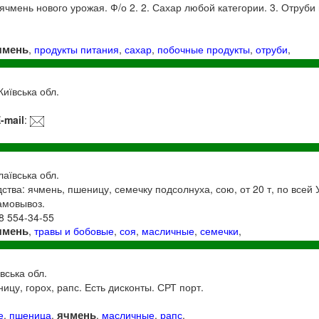
ячмень нового урожая. Ф/о 2. 2. Сахар любой категории. 3. Отруб
чмень
,
продукты питания
,
сахар
,
побочные продукты
,
отруби
,
Київська обл.
-mail
:
аївська обл.
ства: ячмень, пшеницу, семечку подсолнуха, сою, от 20 т, по всей
амовывоз.
98 554-34-55
чмень
,
травы и бобовые
,
соя
,
масличные
,
семечки
,
вська обл.
ицу, горох, рапс. Есть дисконты. СРТ порт.
ячмень
е
,
пшеница
,
,
масличные
,
рапс
,