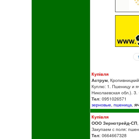
Купівля
Аструм
, Кропивницкий
Куплю: 1. Пшеницу и я
Николаевская обл.). 3
Тел
: 0951026571
я
зерновые
,
пшеница
,
Купівля
ООО Зернотрейд-СП
Закупаем с поля: пшен
Тел
: 0664667328