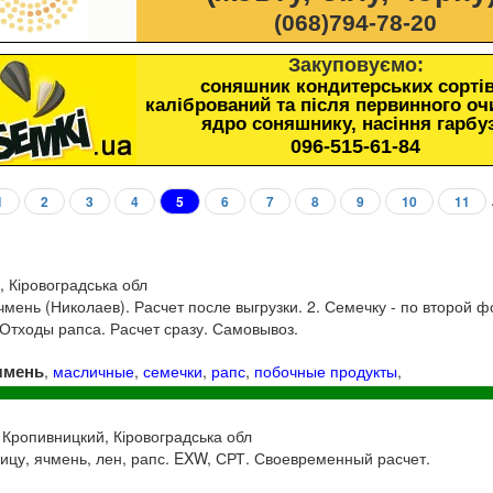
(068)794-78-20
Закуповуємо:
соняшник кондитерських сортів
калібрований та після первинного о
ядро соняшнику, насіння гарбу
096-515-61-84
1
2
3
4
5
6
7
8
9
10
11
, Кіровоградська обл
чмень (Николаев). Расчет после выгрузки. 2. Семечку - по второй 
. Отходы рапса. Расчет сразу. Самовывоз.
чмень
,
масличные
,
семечки
,
рапс
,
побочные продукты
,
, Кропивницкий, Кіровоградська обл
ицу, ячмень, лен, рапс. EXW, СРТ. Своевременный расчет.