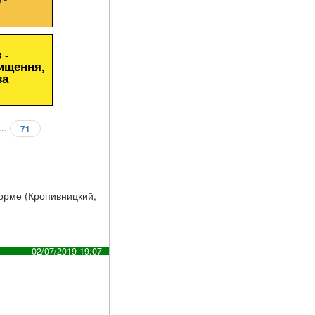
 -
чищення,
за
...
71
форме (Кропивницкий,
02/07/2019 19:07