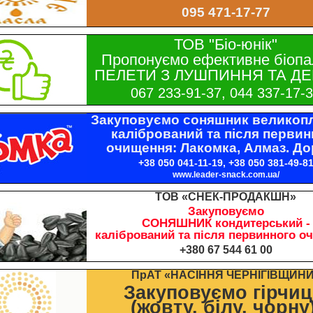
095 471-17-77
ТОВ "Біо-юнік"
Пропонуємо ефективне біопа
ПЕЛЕТИ З ЛУШПИННЯ ТА ДЕ
067 233-91-37, 044 337-17-
Закуповуємо соняшник великопл
калібрований та після первин
очищення: Лакомка, Алмаз. До
+38 050 041-11-19, +38 050 381-49-8
www.leader-snack.com.ua/
ТОВ «СНЕК-ПРОДАКШН»
Закуповуємо
СОНЯШНИК кондитерський -
калібрований та після первинного о
+380 67 544 61 00
ПрАТ «НАСІННЯ ЧЕРНІГІВЩИН
Закуповуємо гірчи
(жовту, білу, чорну)