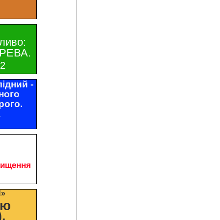
ливо:
РЕВА.
32
ідний -
ного
рого.
1
чищення
И»
цю
.