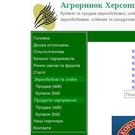
Агроринок Херсон
Купівля та продаж зернобобових, олій
зернобобовим, олійним та продуктам
Головна
Дошка оголошень
К
Сільгосптехніка
К
Каталог підприємств
К
Ринок овочів та фруктів
К
Статті
К
Зернобобові та олійні
К
Продаж (ask)
К
Купівля (bid)
Продукти харчування
Продаж (ask)
Купівля (bid)
Наші партнери
Контакти