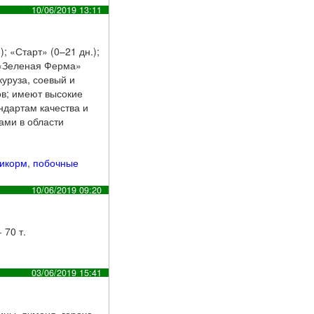
10/06/2019 13:11
 «Старт» (0–21 дн.);
М «Зеленая Ферма»
уруза, соевый и
ов; имеют высокие
ндартам качества и
ами в области
икорм
,
побочные
10/06/2019 09:20
 70 т.
03/06/2019 15:41
ицы, ячменя, гороха.