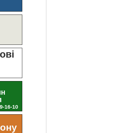
?
ові
и
ин
л
29-16-10
ьону