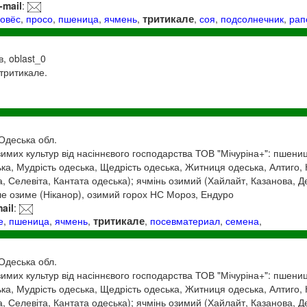
-mail
:
тритикале
,
овёс
,
просо
,
пшеница
,
ячмень
,
,
соя
,
подсолнечник
,
рап
в, oblast_0
тритикале.
 Одеська обл.
имих культур від насіннєвого господарства ТОВ "Мічуріна+": пшени
ка, Мудрість одеська, Щедрість одеська, Житниця одеська, Алтиго, 
а, Селевіта, Кантата одеська); ячмінь озимий (Хайлайт, Казанова, Д
але озиме (Ніканор), озимий горох НС Мороз, Ендуро
ail
:
тритикале
е
,
пшеница
,
ячмень
,
,
посевматериал
,
семена
,
 Одеська обл.
имих культур від насіннєвого господарства ТОВ "Мічуріна+": пшени
ка, Мудрість одеська, Щедрість одеська, Житниця одеська, Алтиго, 
а, Селевіта, Кантата одеська); ячмінь озимий (Хайлайт, Казанова, Д