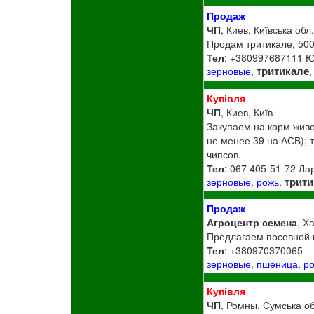
Продаж
ЧП
, Киев, Київська обл
Продам тритикале, 500 
Тел
: +380997687111 
тритикале
зерновые
,
,
Купівля
ЧП
, Киев, Київ
Закупаем на корм живо
не менее 39 на АСВ); 
чипсов.
Тел
: 067 405-51-72 Ла
трити
зерновые
,
рожь
,
Продаж
Агроцентр семена
, Х
Предлагаем посевной м
Тел
: +380970370065
зерновые
,
пшеница
,
р
Купівля
ЧП
, Ромны, Сумська об