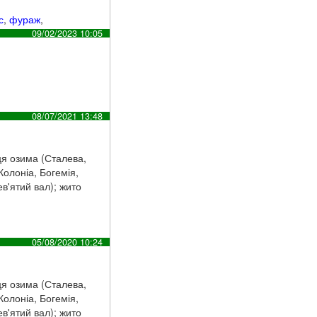
с
,
фураж
,
09/02/2023 10:05
08/07/2021 13:48
ця озима (Сталева,
Колоніа, Богемія,
ев'ятий вал); жито
05/08/2020 10:24
ця озима (Сталева,
Колоніа, Богемія,
ев'ятий вал); жито