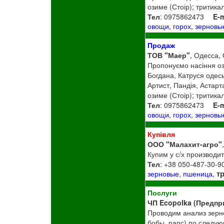
озиме (Стоір); тритик
Тел
: 0975862473
E-m
овощи
,
горох
,
зерновы
Продаж
ТОВ "Маер"
, Одесса,
Пропонуємо насіння оз
Богдана, Катруся одесь
Артист, Пандія, Астарт
озиме (Стоір); тритик
Тел
: 0975862473
E-m
овощи
,
горох
,
зерновы
Купівля
ООО "Малахит-агро"
Купим у с/х производи
Тел
: +38 050-487-30-9
т
зерновые
,
пшеница
,
Послуги
ЧП Ecopolka (Предпр
Проводим анализ зерно
бобы, рапс) по следую