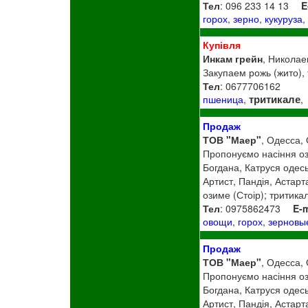
Тел
: 096 233 14 13
E
горох
,
зерно
,
кукуруза
Купівля
Инкам грейн
, Николае
Закупаем рожь (жито), 
Тел
: 0677706162
тритикале
пшеница
,
,
Продаж
ТОВ "Маер"
, Одесса,
Пропонуємо насіння оз
Богдана, Катруся одесь
Артист, Пандія, Астарт
озиме (Стоір); тритик
Тел
: 0975862473
E-m
овощи
,
горох
,
зерновы
Продаж
ТОВ "Маер"
, Одесса,
Пропонуємо насіння оз
Богдана, Катруся одесь
Артист, Пандія, Астарт