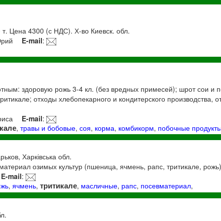
.
т. Цена 4300 (с НДС). Х-во Киевск. обл.
Юрий
E-mail
:
тным: здоровую рожь 3-4 кл. (без вредных примесей); шрот сои и 
тритикале; отходы хлебопекарного и кондитерского производства, 
риса
E-mail
:
кале
,
травы и бобовые
,
соя
,
корма
,
комбикорм
,
побочные продукт
арьков, Харківська обл.
атериал озимых культур (пшеница, ячмень, рапс, тритикале, рожь)
E-mail
:
тритикале
ожь
,
ячмень
,
,
масличные
,
рапс
,
посевматериал
,
л.