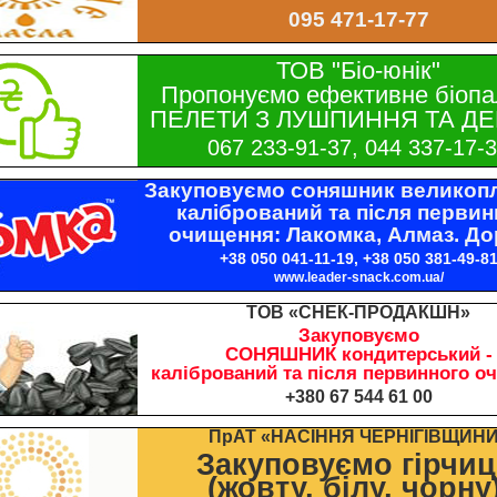
095 471-17-77
ТОВ "Біо-юнік"
Пропонуємо ефективне біопа
ПЕЛЕТИ З ЛУШПИННЯ ТА ДЕ
067 233-91-37, 044 337-17-
Закуповуємо соняшник великопл
калібрований та після первин
очищення: Лакомка, Алмаз. До
+38 050 041-11-19, +38 050 381-49-8
www.leader-snack.com.ua/
ТОВ «СНЕК-ПРОДАКШН»
Закуповуємо
СОНЯШНИК кондитерський -
калібрований та після первинного о
+380 67 544 61 00
ПрАТ «НАСІННЯ ЧЕРНІГІВЩИН
Закуповуємо гірчи
(жовту, білу, чорну)