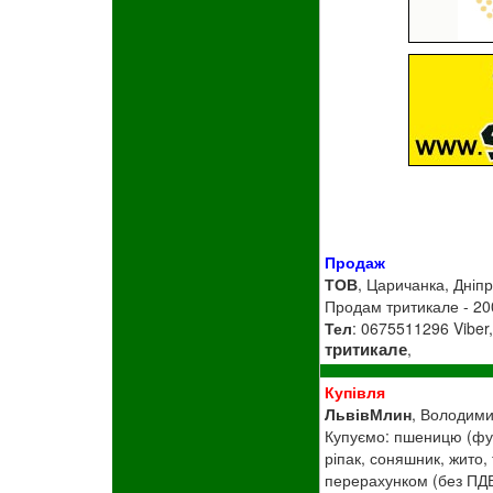
Продаж
ТОВ
, Царичанка, Дніпр
Продам тритикале - 200
Тел
: 0675511296 Viber
тритикале
,
Купівля
ЛьвівМлин
, Володими
Купуємо: пшеницю (фура
ріпак, соняшник, жито,
перерахунком (без ПДВ