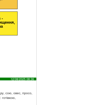
 -
чищення,
за
12/08/2025 08:36
зу, сою, овес, просо,
 готівкою,