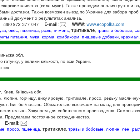
екарские качества (сила муки). Также проводим анализ грунта и в
бами доставки. Также возможен выезд по Украине для забора проб з
нный документ о результатах анализа.
, +380 972-377-047
E-mail
:
WWW
:
www.ecopolka.com
тритикале
уза
,
овёс
,
пшеница
,
рожь
,
ячмень
,
,
травы и бобовые
,
со
укты питания
,
мука
,
корма
,
комбикорм
,
пищевые добавки
,
крахмал
линьска обл.
гатунку, у великій кількості, по всій Україні.
єшек
т
, Киев, Київська обл.
, люпин, горчицу, вику яровую, тритикале, просо, редьку масличну
есуют. Биг-бег/насыпь. Обязательно выезжаем на склад для проверки
стоятельно. Закупаем для собственного производства. Самовывоз и
а. Предлагаем постоянное сотрудничество.
E-mail
:
тритикале
ые
,
просо
,
пшеница
,
,
травы и бобовые
,
люпин
,
лён
,
рас