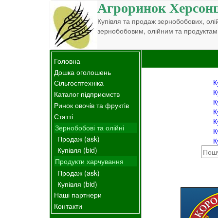
Агроринок Херсон
Купівля та продаж зернобобових, олій
зернобобовим, олійним та продуктам
Головна
Дошка оголошень
К
Сільгосптехніка
К
Каталог підприємств
К
Ринок овочів та фруктів
К
Статті
К
Зернобобові та олійні
К
Продаж (ask)
К
Купівля (bid)
Продукти харчування
Продаж (ask)
Купівля (bid)
Наші партнери
Контакти