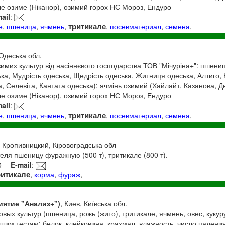
але озиме (Ніканор), озимий горох НС Мороз, Ендуро
ail
:
тритикале
е
,
пшеница
,
ячмень
,
,
посевматериал
,
семена
,
 Одеська обл.
имих культур від насіннєвого господарства ТОВ "Мічуріна+": пшени
ка, Мудрість одеська, Щедрість одеська, Житниця одеська, Алтиго, 
а, Селевіта, Кантата одеська); ячмінь озимий (Хайлайт, Казанова, Д
але озиме (Ніканор), озимий горох НС Мороз, Ендуро
ail
:
тритикале
е
,
пшеница
,
ячмень
,
,
посевматериал
,
семена
,
, Кропивницкий, Кіровоградська обл
теля пшеницу фуражную (500 т), тритикале (800 т).
0
E-mail
:
ритикале
,
корма
,
фураж
,
иятие "Анализ+")
, Киев, Київська обл.
вых культур (пшеница, рожь (жито), тритикале, ячмень, овес, кукур
щим тестам: белок, клейковина, крахмал, влажность, число падения