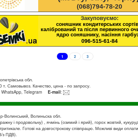
(068)794-78-20
Закуповуємо:
соняшник кондитерських сортів
калібрований та після первинного о
ядро соняшнику, насіння гарбу
096-515-61-84
1
2
3
опетрівська обл.
 т. Самовывоз. Качество, цена - по запросу.
, WhatsApp, Telegram
E-mail
:
р-Волинський, Волиньска обл.
жну і продовольчу) , ячмінь (озимий і ярий), горох жовтий, кукуруд
 тритикале. Готові на довгострокову співпрацю. Можливі види оплати:
/з ПДВ).