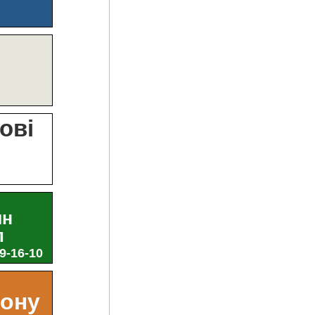
?
ові
и
ин
л
29-16-10
ьону