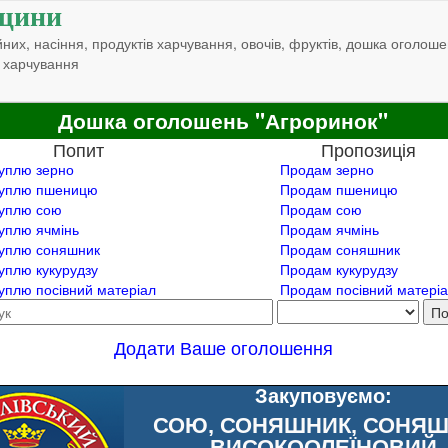
щини
них, насіння, продуктів харчування, овочів, фруктів, дошка оголоше
 харчування
Дошка оголошень "Агроринок"
Попит
Пропозиція
уплю зерно
Продам зерно
уплю пшеницю
Продам пшеницю
уплю сою
Продам сою
уплю ячмінь
Продам ячмінь
уплю соняшник
Продам соняшник
уплю кукурудзу
Продам кукурудзу
уплю посівний матеріал
Продам посівний матері
Додати Ваше оголошення
Закуповуємо:
СОЮ, СОНЯШНИК, СОНЯ
ВИСОКООЛЕЇНОВИЙ