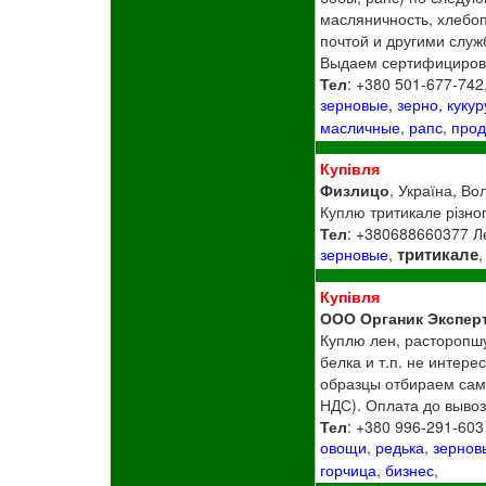
масляничность, хлебоп
почтой и другими служ
Выдаем сертифицирова
Тел
: +380 501-677-742
зерновые
,
зерно
,
кукур
масличные
,
рапс
,
прод
Купівля
Физлицо
, Україна, Во
Куплю тритикале різного 
Тел
: +380688660377 Л
тритикале
зерновые
,
,
Купівля
ООО Органик Экспер
Куплю лен, расторопшу
белка и т.п. не интер
образцы отбираем само
НДС). Оплата до вывоз
Тел
: +380 996-291-603
овощи
,
редька
,
зернов
горчица
,
бизнес
,