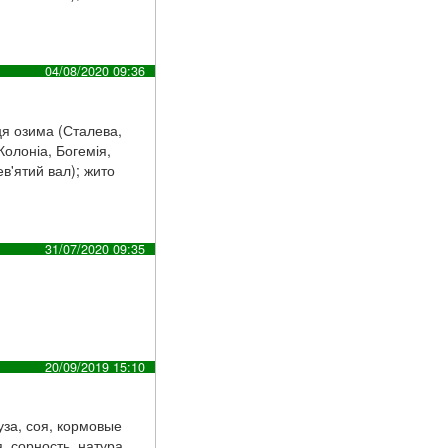
04/08/2020 09:36
ця озима (Сталева,
Колоніа, Богемія,
ев'ятий вал); жито
31/07/2020 09:35
20/09/2019 15:10
уза, соя, кормовые
, сорность, натура,