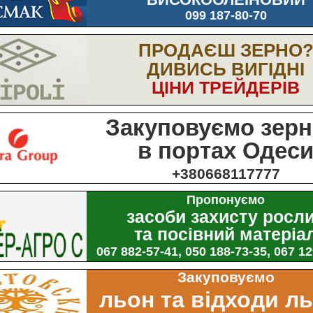
099 187-80-70
ПРОДАЄШ ЗЕРНО
ДИВИСЬ ВИГІДНІ
ЦІНИ ТРЕЙДЕРІВ
Закуповуємо зерн
в портах Одес
+380668117777
Пропонуємо
засоби захисту росл
та посівний матеріа
067 882-57-41, 050 188-73-35, 067 1
Закуповуємо
льон та відходи л