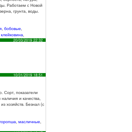
оды. Работаем с Новой
ерна, грунта, воды.
я
,
бобовые
,
,
клейковина
,
20/03/2019 22:32
10/01/2019 18:51
ю. Сорт, показатели
 наличия и качества,
з хозяйств. Безнал (с
торопша
,
масличные
,