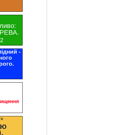
ливо:
РЕВА.
32
ідний -
ного
рого.
1
чищення
И»
цю
.