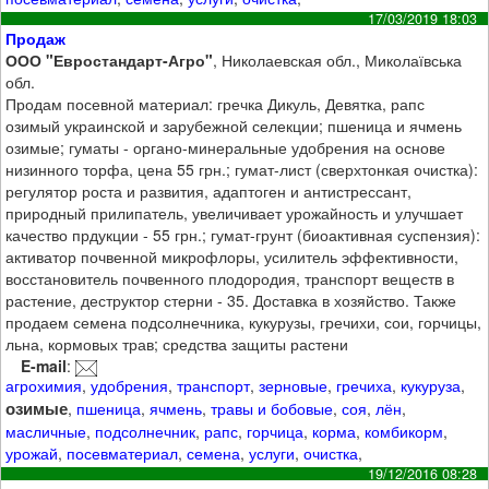
17/03/2019 18:03
Продаж
ООО "Евростандарт-Агро"
, Николаевская обл., Миколаївська
обл.
Продам посевной материал: гречка Дикуль, Девятка, рапс
озимый украинской и зарубежной селекции; пшеница и ячмень
озимые; гуматы - органо-минеральные удобрения на основе
низинного торфа, цена 55 грн.; гумат-лист (сверхтонкая очистка):
регулятор роста и развития, адаптоген и антистрессант,
природный прилипатель, увеличивает урожайность и улучшает
качество прдукции - 55 грн.; гумат-грунт (биоактивная суспензия):
активатор почвенной микрофлоры, усилитель эффективности,
восстановитель почвенного плодородия, транспорт веществ в
растение, деструктор стерни - 35. Доставка в хозяйство. Также
продаем семена подсолнечника, кукурузы, гречихи, сои, горчицы,
льна, кормовых трав; средства защиты растени
E-mail
:
агрохимия
,
удобрения
,
транспорт
,
зерновые
,
гречиха
,
кукуруза
,
озимые
,
пшеница
,
ячмень
,
травы и бобовые
,
соя
,
лён
,
масличные
,
подсолнечник
,
рапс
,
горчица
,
корма
,
комбикорм
,
урожай
,
посевматериал
,
семена
,
услуги
,
очистка
,
19/12/2016 08:28