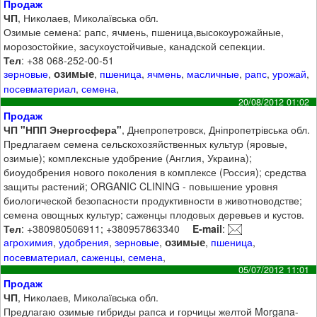
Продаж
ЧП
, Николаев, Миколаївська обл.
Озимые семена: рапс, ячмень, пшеница,высокоурожайные,
морозостойкие, засухоустойчивые, канадской сепекции.
Тел
: +38 068-252-00-51
озимые
зерновые
,
,
пшеница
,
ячмень
,
масличные
,
рапс
,
урожай
,
посевматериал
,
семена
,
20/08/2012 01:02
Продаж
ЧП "НПП Энергосфера"
, Днепропетровск, Дніпропетрівська обл.
Предлагаем семена сельскохозяйственных культур (яровые,
озимые); комплексные удобрение (Англия, Украина);
биоудобрения нового поколения в комплексе (Россия); средства
защиты растений; ORGANIC CLINING - повышение уровня
биологической безопасности продуктивности в животноводстве;
семена овощных культур; саженцы плодовых деревьев и кустов.
Тел
: +380980506911; +380957863340
E-mail
:
озимые
агрохимия
,
удобрения
,
зерновые
,
,
пшеница
,
посевматериал
,
саженцы
,
семена
,
05/07/2012 11:01
Продаж
ЧП
, Николаев, Миколаївська обл.
Предлагаю озимые гибриды рапса и горчицы желтой Morgana-