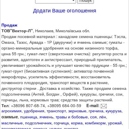
Додати Ваше оголошення
Продаж
ТОВ"Вектор-Л"
, Николаев, Миколаївська обл.
Продам посевной материал : канадские семена пшеницы: Тэсла,
Омаха, Тазос, Арвада - 1Р (двуручки) и ячмень озимые; гуматы -
органо-минеральные удобрения на основе низинного торфа,
цена 55 грн.; гумат-лист (сверхтонкая очистка): регулятор роста и
развития, адаптоген и антистрессант, природный прилипатель,
увеличивает урожайность и улучшает качество прдукции - 55 грн.;
гумат-грунт (биоактивная суспензия): активатор почвенной
микрофлоры, усилитель эффективности, восстановитель
почвенного плодородия, транспорт веществ в растение,
деструктор стерни . Доставка в хозяйство. Также продаем семена
подсолнечника (Антей, Богдан , Орфей), кукурузы, гречихи, сои,
горчицы, льна, кормовых трав; средства защиты растений.
Тел
: +38096 807-68-74, +38095 684-00-59
E-mail
:
агрохимия
,
удобрения
,
транспорт
,
зерновые
,
гречиха
,
кукуруза
,
озимые
,
пшеница
,
ячмень
,
травы и бобовые
,
соя
,
лён
,
масличные
,
подсолнечник
,
горчица
,
корма
,
комбикорм
,
урожай
,
посевматериал
,
семена
,
услуги
,
очистка
,