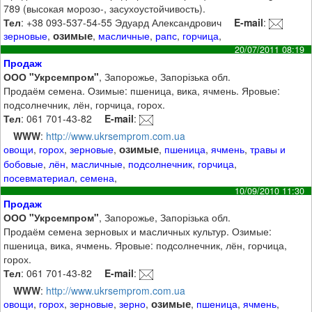
789 (высокая морозо-, засухоустойчивость).
Тел
: +38 093-537-54-55 Эдуард Александрович
E-mail
:
озимые
зерновые
,
,
масличные
,
рапс
,
горчица
,
20/07/2011 08:19
Продаж
ООО "Укрсемпром"
, Запорожье, Запорізька обл.
Продаём семена. Озимые: пшеница, вика, ячмень. Яровые:
подсолнечник, лён, горчица, горох.
Тел
: 061 701-43-82
E-mail
:
WWW
:
http://www.ukrsemprom.com.ua
озимые
овощи
,
горох
,
зерновые
,
,
пшеница
,
ячмень
,
травы и
бобовые
,
лён
,
масличные
,
подсолнечник
,
горчица
,
посевматериал
,
семена
,
10/09/2010 11:30
Продаж
ООО "Укрсемпром"
, Запорожье, Запорізька обл.
Продаём семена зерновых и масличных культур. Озимые:
пшеница, вика, ячмень. Яровые: подсолнечник, лён, горчица,
горох.
Тел
: 061 701-43-82
E-mail
:
WWW
:
http://www.ukrsemprom.com.ua
озимые
овощи
,
горох
,
зерновые
,
зерно
,
,
пшеница
,
ячмень
,