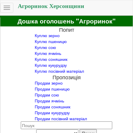
Агроринок Херсонщини
Toggle
navigation
Дошка оголошень "Агроринок"
Попит
Куплю зерно
Куплю пшеницю
Куплю сою
Куплю ячмінь
Куплю соняшник
Куплю кукурудзу
Куплю посівний матеріал
Пропозиція
Продам зерно
Продам пшеницю
Продам сою
Продам ячмінь
Продам соняшник
Продам кукурудзу
Продам посівний матеріал