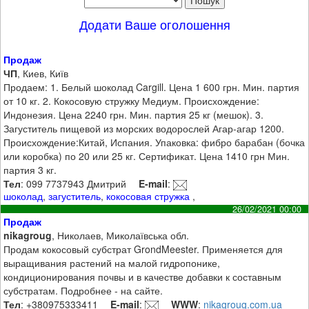
Додати Ваше оголошення
Продаж
ЧП
, Киев, Київ
Продаем: 1. Белый шоколад Cargill. Цена 1 600 грн. Мин. партия
от 10 кг. 2. Кокосовую стружку Медиум. Происхождение:
Индонезия. Цена 2240 грн. Мин. партия 25 кг (мешок). 3.
Загуститель пищевой из морских водорослей Агар-агар 1200.
Происхождение:Китай, Испания. Упаковка: фибро барабан (бочка
или коробка) по 20 или 25 кг. Сертификат. Цена 1410 грн Мин.
партия 3 кг.
Тел
: 099 7737943 Дмитрий
E-mail
:
шоколад
,
загуститель
,
кокосовая стружка
,
26/02/2021 00:00
Продаж
nikagroug
, Николаев, Миколаївська обл.
Продам кокосовый субстрат GrondMeester. Применяется для
выращивания растений на малой гидропонике,
кондиционирования почвы и в качестве добавки к составным
субстратам. Подробнее - на сайте.
Тел
: +380975333411
E-mail
:
WWW
:
nikagroug.com.ua