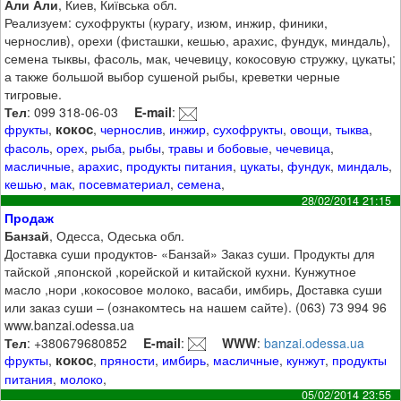
Али Али
, Киев, Київська обл.
Реализуем: сухофрукты (курагу, изюм, инжир, финики,
чернослив), орехи (фисташки, кешью, арахис, фундук, миндаль),
семена тыквы, фасоль, мак, чечевицу, кокосовую стружку, цукаты;
а также большой выбор сушеной рыбы, креветки черные
тигровые.
Тел
: 099 318-06-03
E-mail
:
кокос
фрукты
,
,
чернослив
,
инжир
,
сухофрукты
,
овощи
,
тыква
,
фасоль
,
орех
,
рыба
,
рыбы
,
травы и бобовые
,
чечевица
,
масличные
,
арахис
,
продукты питания
,
цукаты
,
фундук
,
миндаль
,
кешью
,
мак
,
посевматериал
,
семена
,
28/02/2014 21:15
Продаж
Банзай
, Одесса, Одеська обл.
Доставка суши продуктов- «Банзай» Заказ суши. Продукты для
тайской ,японской ,корейской и китайской кухни. Кунжутное
масло ,нори ,кокосовое молоко, васаби, имбирь, Доставка суши
или заказ суши – (ознакомтесь на нашем сайте). (063) 73 994 96
www.banzai.odessa.ua
Тел
: +380679680852
E-mail
:
WWW
:
banzai.odessa.ua
кокос
фрукты
,
,
пряности
,
имбирь
,
масличные
,
кунжут
,
продукты
питания
,
молоко
,
05/02/2014 23:55