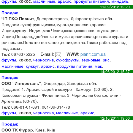
кокос
фрукты
,
,
масличные
,
арахис
,
продукты питания
,
миндаль
,
11/09/2012 12:20
Продаж
ЧП ПКФ Пианит
, Днепропетровск, Дніпропетрівська обл.
Продаем сухофрукты,изюм,курага,чернослив,арахис
Индия,кунжут Индия,мак Чехия,какао,кокосовая стужка,рис
Индия,Повидло,дробленка и мучка арахисовая,резаная курага и
речнослив.Полотно нетканое ,веник,метла.Также работаем под
под заказ .
Тел
: 0676375225
E-mail
:
WWW
:
pianit.com.ua
кокос
фрукты
,
,
чернослив
,
сухофрукты
,
зерновые
,
рис
,
масличные
,
кунжут
,
арахис
,
продукты питания
,
мак
,
14/06/2012 15:37
Продаж
ООО "Интерсталь"
, Энергодар, Запорізька обл.
Продаем: 1. Арахис сырой в кожуре - Камерун (50-60). 2.
Кокосовая стружка - Филиппины. 3. Чернослив без косточки -
Аргентина (60-70).
Тел
: 066-81-01-691, 061-39-314-78
кокос
фрукты
,
,
чернослив
,
масличные
,
арахис
,
12/10/2011 19:00
Продаж
ООО ТК Фурор
, Киев, Київ