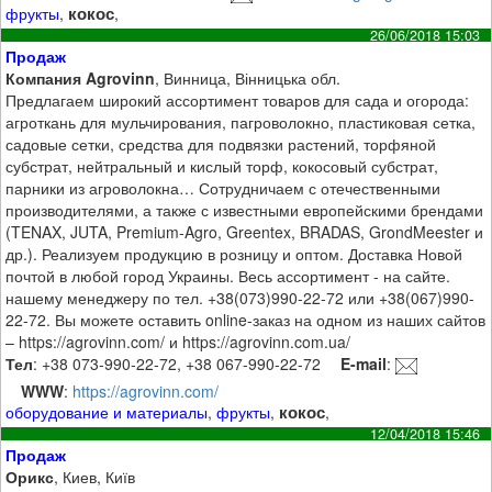
кокос
фрукты
,
,
26/06/2018 15:03
Продаж
Компания Agrovinn
, Винница, Вінницька обл.
Предлагаем широкий ассортимент товаров для сада и огорода:
агроткань для мульчирования, пагроволокно, пластиковая сетка,
садовые сетки, средства для подвязки растений, торфяной
субстрат, нейтральный и кислый торф, кокосовый субстрат,
парники из агроволокна… Сотрудничаем с отечественными
производителями, а также с известными европейскими брендами
(TENAX, JUTA, Premium-Agro, Greentex, BRADAS, GrondMeester и
др.). Реализуем продукцию в розницу и оптом. Доставка Новой
почтой в любой город Украины. Весь ассортимент - на сайте.
нашему менеджеру по тел. +38(073)990-22-72 или +38(067)990-
22-72. Вы можете оставить online-заказ на одном из наших сайтов
– https://agrovinn.com/ и https://agrovinn.com.ua/
Тел
: +38 073-990-22-72, +38 067-990-22-72
E-mail
:
WWW
:
https://agrovinn.com/
кокос
оборудование и материалы
,
фрукты
,
,
12/04/2018 15:46
Продаж
Орикс
, Киев, Київ