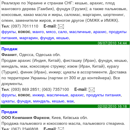
Реализую по Украине и странам СНГ: кешью, арахис, плод
мангового дерева (Гамбия), фундук (Грузия); а также пальмовые,
кокосовые, какао масла и жиры, саломас, маргарин, шортенинг,
олеин, заменители жиров, и многое другое (ОМЖК и ИМЖК).
Тел
: (097) 7011110
E-mail
:
кокос
фрукты
,
,
манго
,
мясо
,
сало
,
масличные
,
арахис
,
продукты
питания
,
маргарин
,
фундук
,
кешью
,
06/07/2010 14:44
Продаж
Фианит
, Одесса, Одеська обл.
Продам арахис (Индия, Китай), фисташку (Иран), фундук, кешью,
миндаль, мак, кокосовую стружку; изюм (Иран, Китай), курагу
(Турция), финик (Иран), инжир; цукаты в ассортименте. Доставка
по территории Украины (партии от 300 кг до контейнера). Все
документы.
Тел
: (093) 869 2851; (063) 7357100
E-mail
:
кокос
фрукты
,
,
инжир
,
масличные
,
арахис
,
продукты питания
,
цукаты
,
фундук
,
миндаль
,
кешью
,
мак
,
02/02/2010 16:18
Продаж
ООО Компания Фарком
, Киев, Київська обл.
Продажа пальмового и кокосового масла, пальмового стеарина.
Тел
: (067) 2346808
E-mail
: