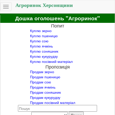
Агроринок Херсонщини
Toggle
navigation
Дошка оголошень "Агроринок"
Попит
Куплю зерно
Куплю пшеницю
Куплю сою
Куплю ячмінь
Куплю соняшник
Куплю кукурудзу
Куплю посівний матеріал
Пропозиція
Продам зерно
Продам пшеницю
Продам сою
Продам ячмінь
Продам соняшник
Продам кукурудзу
Продам посівний матеріал