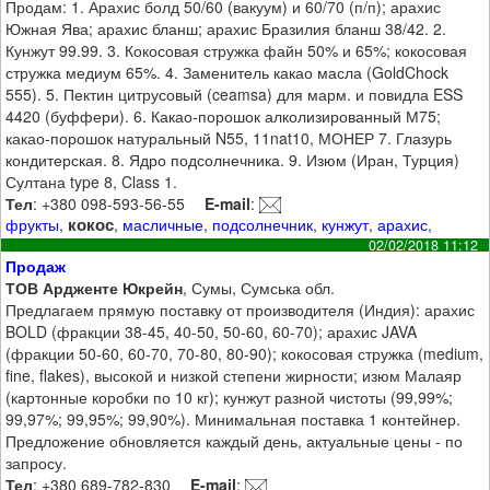
Продам: 1. Арахис болд 50/60 (вакуум) и 60/70 (п/п); арахис
Южная Ява; арахис бланш; арахис Бразилия бланш 38/42. 2.
Кунжут 99.99. 3. Кокосовая стружка файн 50% и 65%; кокосовая
стружка медиум 65%. 4. Заменитель какао масла (GoldChock
555). 5. Пектин цитрусовый (ceamsa) для марм. и повидла ESS
4420 (буффери). 6. Какао-порошок алколизированный М75;
какао-порошок натуральный N55, 11nat10, МОНЕР 7. Глазурь
кондитерская. 8. Ядро подсолнечника. 9. Изюм (Иран, Турция)
Султана type 8, Class 1.
Тел
: +380 098-593-56-55
E-mail
:
кокос
фрукты
,
,
масличные
,
подсолнечник
,
кунжут
,
арахис
,
02/02/2018 11:12
Продаж
ТОВ Ардженте Юкрейн
, Сумы, Сумська обл.
Предлагаем прямую поставку от производителя (Индия): арахис
BOLD (фракции 38-45, 40-50, 50-60, 60-70); арахис JAVA
(фракции 50-60, 60-70, 70-80, 80-90); кокосовая стружка (medium,
fine, flakes), высокой и низкой степени жирности; изюм Малаяр
(картонные коробки по 10 кг); кунжут разной чистоты (99,99%;
99,97%; 99,95%; 99,90%). Минимальная поставка 1 контейнер.
Предложение обновляется каждый день, актуальные цены - по
запросу.
Тел
: +380 689-782-830
E-mail
: