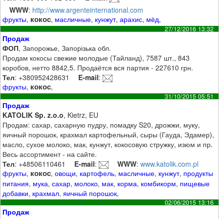
WWW
:
http://www.argenteinternational.com
кокос
фрукты
,
,
масличные
,
кунжут
,
арахис
,
мёд
,
27/12/2016 13:32
Продаж
ФОП
, Запорожье, Запорізька обл.
Продам кокосы свежие молодые (Тайланд), 7587 шт., 843
коробов, нетто 8842,5. Продаётся вся партия - 227610 грн.
Тел
: +380952428631
E-mail
:
кокос
фрукты
,
,
31/10/2015 05:51
Продаж
KATOLIK Sp. z.o.o
, Kietrz, EU
Продам: сахар, сахарную пудру, помадку S20, дрожжи, муку,
яичный порошок, крахмал картофельный, сыры (Гауда, Эдамер),
масло, сухое молоко, мак, кунжут, кокосовую стружку, изюм и пр.
Весь ассортимент - на сайте.
Тел
: +48506110461
E-mail
:
WWW
:
www.katolik.com.pl
кокос
фрукты
,
,
овощи
,
картофель
,
масличные
,
кунжут
,
продукты
питания
,
мука
,
сахар
,
молоко
,
мак
,
корма
,
комбикорм
,
пищевые
добавки
,
крахмал
,
яичный порошок
,
02/06/2015 13:16
Продаж