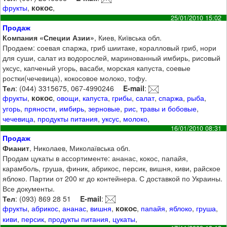
кокос
фрукты
,
,
25/01/2010 15:02
Продаж
Компания «Специи Азии»
, Киев, Київська обл.
Продаем: соевая спаржа, гриб шиитаке, коралловый гриб, нори
для суши, салат из водорослей, маринованный имбирь, рисовый
уксус, капченый угорь, васаби, морская капуста, соевые
ростки(чечевица), кокосовое молоко, тофу.
Тел
: (044) 3315675, 067-4990246
E-mail
:
кокос
фрукты
,
,
овощи
,
капуста
,
грибы
,
салат
,
спаржа
,
рыба
,
угорь
,
пряности
,
имбирь
,
зерновые
,
рис
,
травы и бобовые
,
чечевица
,
продукты питания
,
уксус
,
молоко
,
16/01/2010 08:31
Продаж
Фианит
, Николаев, Миколаївська обл.
Продам цукаты в ассортименте: ананас, кокос, папайя,
карамболь, груша, финик, абрикос, персик, вишня, киви, райское
яблоко. Партии от 200 кг до контейнера. С доставкой по Украины.
Все документы.
Тел
: (093) 869 28 51
E-mail
:
кокос
фрукты
,
абрикос
,
ананас
,
вишня
,
,
папайя
,
яблоко
,
груша
,
киви
,
персик
,
продукты питания
,
цукаты
,