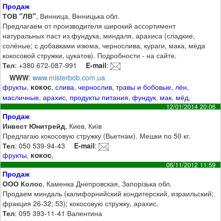
Продаж
ТОВ "ЛВ"
, Винница, Вінницька обл.
Предлагаем от производителя широкий ассортимент
натуральных паст из фундука, миндаля, арахиса (сладкие,
солёные; с добавками изюма, чернослива, кураги, мака, мёда
кокосовой стружки, цукатов). Подробности - на сайте.
Тел
: +380 672-087-991
E-mail
:
WWW
:
www.misterbob.com.ua
кокос
фрукты
,
,
слива
,
чернослив
,
травы и бобовые
,
лён
,
масличные
,
арахис
,
продукты питания
,
фундук
,
мак
,
мёд
,
12/01/2014 20:06
Продаж
Инвест Юнитрейд
, Киев, Київ
Предлагаю кокосовую стружку (Вьетнам). Мешки по 50 кг.
Тел
: 050 539-94-43
E-mail
:
кокос
фрукты
,
,
06/11/2012 11:59
Продаж
ООО Колос
, Каменка Днепровская, Запорізька обл.
Продаем миндаль (калифорнийский кондитерский, израильский;
фракция 26-32; 53); кокосовую стружку, арахис.
Тел
: 095 393-11-41 Валентина