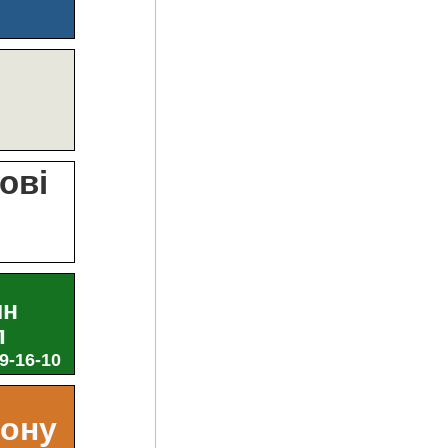
?
ові
и
ин
л
29-16-10
ьону