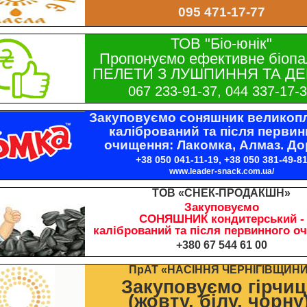
095 471-17-77
ТОВ "Біо-юнік"
Пропонуємо ефективне біопа
ПЕЛЕТИ З ЛУШПИННЯ ТА ДЕ
067 233-91-37, 044 337-17-
Закуповуємо соняшник великопл
калібрований та після первин
очищення: Лакомка, Алмаз. До
+38 050 041-11-19, +38 050 381-49-8
www.leader-snack.com.ua/
ТОВ «СНЕК-ПРОДАКШН»
Закуповуємо
СОНЯШНИК кондитерський -
калібрований та після первинного о
+380 67 544 61 00
ПрАТ «НАСІННЯ ЧЕРНІГІВЩИН
Закуповуємо гірчи
(жовту, білу, чорну)