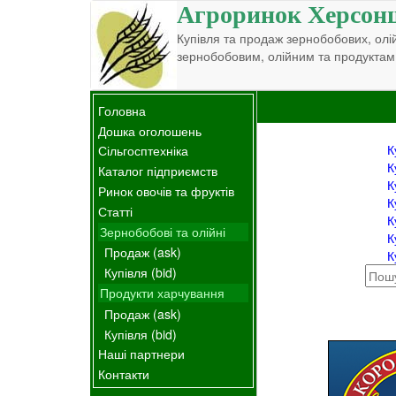
Агроринок Херсон
Купівля та продаж зернобобових, олій
зернобобовим, олійним та продуктам
Головна
Дошка оголошень
К
Сільгосптехніка
К
Каталог підприємств
К
Ринок овочів та фруктів
К
Статті
К
Зернобобові та олійні
К
Продаж (ask)
К
Купівля (bid)
Продукти харчування
Продаж (ask)
Купівля (bid)
Наші партнери
Контакти