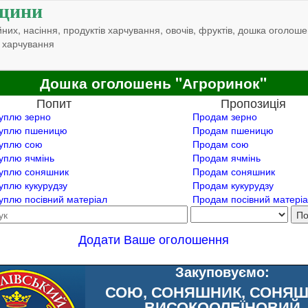
щини
них, насіння, продуктів харчування, овочів, фруктів, дошка оголоше
 харчування
Дошка оголошень "Агроринок"
Попит
Пропозиція
уплю зерно
Продам зерно
уплю пшеницю
Продам пшеницю
уплю сою
Продам сою
уплю ячмінь
Продам ячмінь
уплю соняшник
Продам соняшник
уплю кукурудзу
Продам кукурудзу
уплю посівний матеріал
Продам посівний матері
Додати Ваше оголошення
Закуповуємо:
СОЮ, СОНЯШНИК, СОНЯ
ВИСОКООЛЕЇНОВИЙ