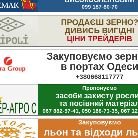
099 187-80-70
ПРОДАЄШ ЗЕРНО
ДИВИСЬ ВИГІДНІ
ЦІНИ ТРЕЙДЕРІВ
Закуповуємо зерн
в портах Одес
+380668117777
Пропонуємо
засоби захисту росл
та посівний матеріа
067 882-57-41, 050 188-73-35, 067 1
Закуповуємо
льон та відходи л