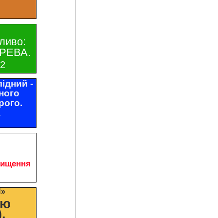
ливо:
РЕВА.
32
ідний -
ного
рого.
1
чищення
И»
цю
.