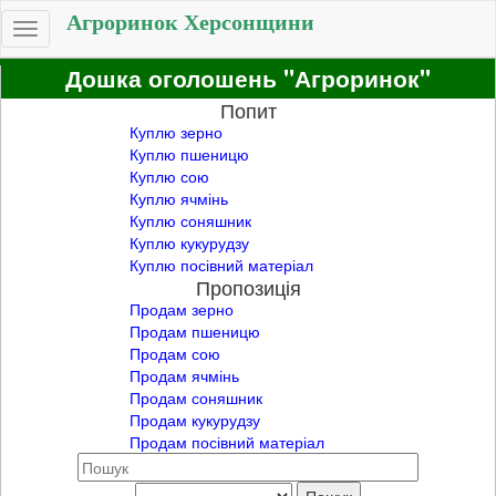
Агроринок Херсонщини
Toggle
navigation
Дошка оголошень "Агроринок"
Попит
Куплю зерно
Куплю пшеницю
Куплю сою
Куплю ячмінь
Куплю соняшник
Куплю кукурудзу
Куплю посівний матеріал
Пропозиція
Продам зерно
Продам пшеницю
Продам сою
Продам ячмінь
Продам соняшник
Продам кукурудзу
Продам посівний матеріал