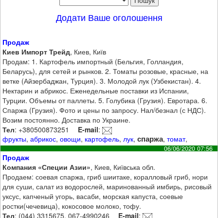
Додати Ваше оголошення
Продаж
Киев Импорт Трейд
, Киев, Київ
Продам: 1. Картофель импортный (Бельгия, Голландия,
Беларусь), для сетей и рынков. 2. Томаты розовые, красные, на
ветке (Айзербаджан, Турция). 3. Молодой лук (Узбекистан). 4.
Нектарин и абрикос. Еженедельные поставки из Испании,
Турции. Объемы от паллеты. 5. Голубика (Грузия). Евротара. 6.
Спаржа (Грузия). Фото и цены по запросу. Нал/безнал (с НДС).
Возим постоянно. Доставка по Украине.
Тел
: +380500873251
E-mail
:
спаржа
фрукты
,
абрикос
,
овощи
,
картофель
,
лук
,
,
томат
,
06/06/2020 07:56
Продаж
Компания «Специи Азии»
, Киев, Київська обл.
Продаем: соевая спаржа, гриб шиитаке, коралловый гриб, нори
для суши, салат из водорослей, маринованный имбирь, рисовый
уксус, капченый угорь, васаби, морская капуста, соевые
ростки(чечевица), кокосовое молоко, тофу.
Тел
: (044) 3315675, 067-4990246
E-mail
: