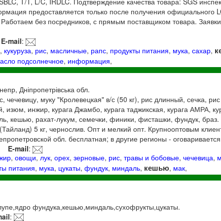
 SBLC, T/T, L/C, IRDLC. Подтверждение качества товара: SGS инспе
рмация предоставляется только после получения официального 
Работаем без посредников, с прямым поставщиком товара. Заявки 
E-mail
:
к
е
,
кукуруза
,
рис
,
масличные
,
рапс
,
продукты питания
,
мука
,
сахар
,
асло подсолнечное
,
информация
,
Днепр, Дніпропетрівська обл.
с, чечевицу, муку "Кролевецкая" в/с (50 кг), рис длинный, сечка, ри
, изюм, инжир, курага Джамбо, курага таджикская, курага АМРА, ку
ль, кешью, рахат-лукум, семечки, финики, фисташки, фундук, браз. 
ы (Тайланд) 5 кг, чернослив. Опт и мелкий опт. Крупнооптовым клие
епропетровской обл. бесплатная; в другие регионы - оговаривается
E-mail
:
жир
,
овощи
,
лук
,
орех
,
зерновые
,
рис
,
травы и бобовые
,
чечевица
,
кешью
ты питания
,
мука
,
цукаты
,
фундук
,
миндаль
,
,
мак
,
.
лупе,ядро фундука,кешью,миндаль,сухофрукты,цукаты.
ail
: