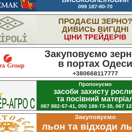
099 187-80-70
ПРОДАЄШ ЗЕРНО
ДИВИСЬ ВИГІДНІ
ЦІНИ ТРЕЙДЕРІВ
Закуповуємо зерн
в портах Одес
+380668117777
Пропонуємо
засоби захисту росл
та посівний матеріа
067 882-57-41, 050 188-73-35, 067 1
Закуповуємо
льон та відходи л