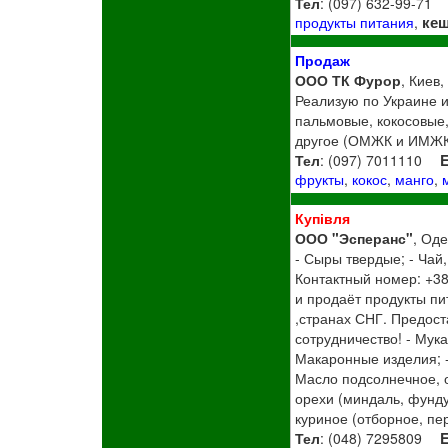
Тел
: (097) 632-99-71
ке
продукты питания
,
Продаж
ООО ТК Фурор
, Киев,
Реализую по Украине и
пальмовые, кокосовые,
другое (ОМЖК и ИМЖК
Тел
: (097) 7011110
E
фрукты
,
кокос
,
манго
,
Купівля
ООО "Эсперанс"
, Оде
- Сыры твердые; - Чай,
Контактный номер: +3
и продаёт продукты пи
,странах СНГ. Предос
сотрудничество! - Мук
Макаронные изделия; - 
Масло подсолнечное, 
орехи (миндаль, фундук
куриное (отборное, пе
Тел
: (048) 7295809
E