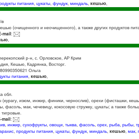
кешью
родукты питания
,
цукаты
,
фундук
,
миндаль
,
,
їв
ешью (очищенного и неочищенного), а также других продуктов пит
E-mail
:
шью
,
перекопский р-н, с. Орловское, АР Крим
дия, Кешью, Кадрянка, Восторг.
380990350621 Ольга
кешью
дукты питания
,
,
ка обл.
 (курагу, изюм, инжир, финики, чернослив), орехи (фисташки, кешь
ы, фасоль, мак, чечевицу, кокосовую стружку, цукаты; а также бол
 тигровые.
-mail
:
лив
,
инжир
,
сухофрукты
,
овощи
,
тыква
,
фасоль
,
орех
,
рыба
,
рыбы
,
т
кешью
арахис
,
продукты питания
,
цукаты
,
фундук
,
миндаль
,
,
мак
,