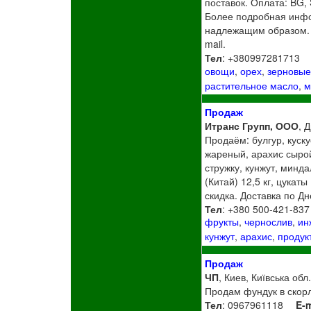
поставок. Оплата: BG,
Более подробная инфо
надлежащим образом. 
mail.
Тел
: +380997281713
овощи
,
орех
,
зерновы
растительное масло
,
м
Продаж
Итранс Групп, ООО
, 
Продаём: булгур, куску
жареный, арахис сырой
стружку, кунжут, минда
(Китай) 12,5 кг, цукат
скидка. Доставка по Дн
Тел
: +380 500-421-837
фрукты
,
чернослив
,
ин
кунжут
,
арахис
,
продук
Продаж
ЧП
, Киев, Київська обл
Продам фундук в скор
Тел
: 0967961118
E-m