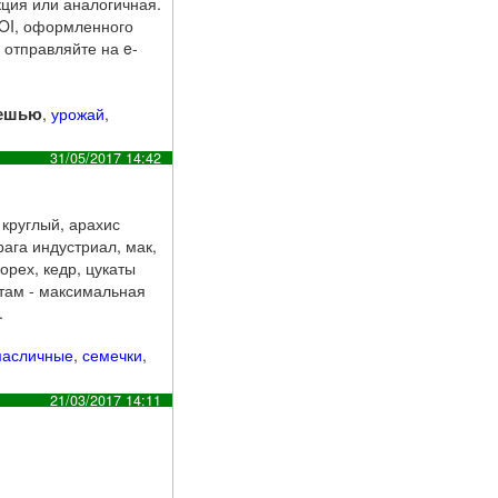
кция или аналогичная.
LOI, оформленного
отправляйте на e-
ешью
,
урожай
,
31/05/2017 14:42
с круглый, арахис
рага индустриал, мак,
орех, кедр, цукаты
нтам - максимальная
.
масличные
,
семечки
,
21/03/2017 14:11