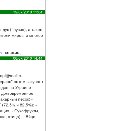
19/07/2010 11:04
дук (Грузия); а также
ители жиров, и многое
кешью
ук
,
,
06/07/2010 14:44
-opt@mail.ru
еранс" оптом закупает
ндов на Украине
а долговременное
Сахарный песок; -
 (72,5% и 82,5%); -
ация; - Сухофрукты,
на, птица); - Яйцо