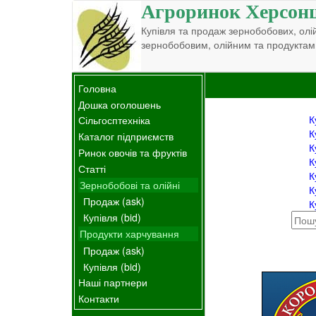
Агроринок Херсон
Купівля та продаж зернобобових, олій
зернобобовим, олійним та продуктам
Головна
Дошка оголошень
К
Сільгосптехніка
К
Каталог підприємств
К
Ринок овочів та фруктів
К
Статті
К
Зернобобові та олійні
К
Продаж (ask)
К
Купівля (bid)
Продукти харчування
Продаж (ask)
Купівля (bid)
Наші партнери
Контакти