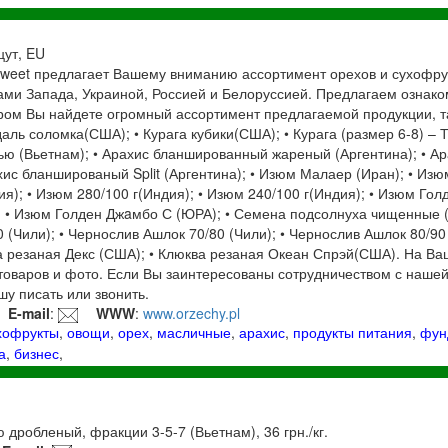
цут, EU
weet предлагает Вашему вниманию ассортимент орехов и сухофр
ами Запада, Украиной, Россией и Белоруссией. Предлагаем ознак
ором Вы найдете огромный ассортимент предлагаемой продукции, та
аль соломка(США); • Курага кубики(США); • Курага (размер 6-8) – Т
шью (Вьетнам); • Арахис бланшированный жареный (Аргентина); • 
хис бланшированый Split (Аргентина); • Изюм Малаер (Иран); • Изюм
ия); • Изюм 280/100 г(Индия); • Изюм 240/100 г(Индия); • Изюм Го
 • Изюм Голден Джaмбо С (ЮРА); • Семена подсолнуха чищенные (
 (Чили); • Чернослив Ашлок 70/80 (Чили); • Чернослив Ашлок 80/90
ва резаная Декс (США); • Клюква резаная Океан Спрэй(США). На В
товаров и фото. Если Вы заинтересованы сотрудничеством с наше
у писать или звонить.
E-mail
:
WWW
:
www.orzechy.pl
хофрукты
,
овощи
,
орех
,
масличные
,
арахис
,
продукты питания
,
фун
а
,
бизнес
,
.
 дробленый, фракции 3-5-7 (Вьетнам), 36 грн./кг.