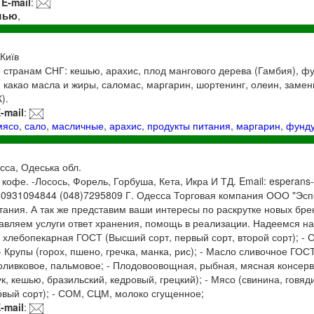
E-mail
:
шью
,
 Київ
 странам СНГ: кешью, арахис, плод мангового дерева (Гамбия), фун
 какао масла и жиры, саломас, маргарин, шортенинг, олеин, замен
).
-mail
:
мясо
,
сало
,
масличные
,
арахис
,
продукты питания
,
маргарин
,
фунд
сса, Одеська обл.
 кофе. -Лосось, Форель, Горбуша, Кета, Икра И ТД. Email: esperans
80931094844 (048)7295809 Г. Одесса Торговая компания ООО "Эсп
тания. А так же представим ваши интересы по раскрутке новых бре
тавляем услуги ответ хранения, помощь в реализации. Надеемся н
а хлебопекарная ГОСТ (Высший сорт, первый сорт, второй сорт); - 
Крупы (горох, пшено, гречка, манка, рис); - Масло сливочное ГОСТ
оливковое, пальмовое; - Плодовоовощная, рыбная, мясная консерв
, кешью, бразильский, кедровый, грецкий); - Мясо (свинина, говяди
рвый сорт); - СОМ, СЦМ, молоко сгущенное;
-mail
: