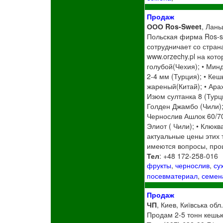
Продаж
ООО Ros-Sweet
, Лань
Польская фирма Ros-s
сотрудничает со стран
www.orzechy.pl на кот
голубой(Чехия); • Минд
2-4 мм (Турция); • Ке
жареный(Китай); • Ара
Изюм султанка 8 (Турц
Голден Джамбо (Чили);
Чернослив Ашлок 60/70
Элиот ( Чили); • Клюк
актуальные цены этих 
имеются вопросы, прош
Тел
: +48 172-258-016
фрукты
,
чернослив
,
су
посевматериал
,
семен
Продаж
ЧП
, Киев, Київська обл
Продам 2-5 тонн кешью