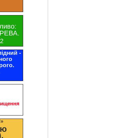
ливо:
РЕВА.
32
ідний -
ного
рого.
1
чищення
И»
цю
.