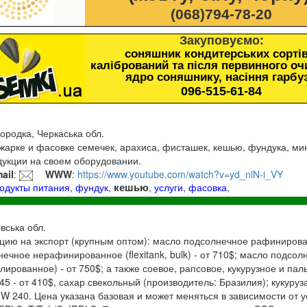
(068)794-78-20
Закуповуємо:
соняшник кондитерських сортів
калібрований та після первинного о
ядро соняшнику, насіння гарбу
096-515-61-84
городка, Черкаська обл.
жарке и фасовке семечек, арахиса, фисташек, кешью, фундука, ми
дукции на своем оборудовании.
ail
:
WWW
:
https://www.youtube.com/watch?v=yd_nlN-i_VY
кешью
одукты питания
,
фундук
,
,
услуги
,
фасовка
,
івська обл.
цию на экспорт (крупным оптом): масло подсолнечное рафинированно
нечное нерафинированное (flexitank, bulk) - от 710$; масло подсол
ированное) - от 750$; а также соевое, рапсовое, кукурузное и пал
5 - от 410$, сахар свекольный (производитель: Бразилия); кукуруза
 W 240. Цена указана базовая и может меняться в зависимости от 