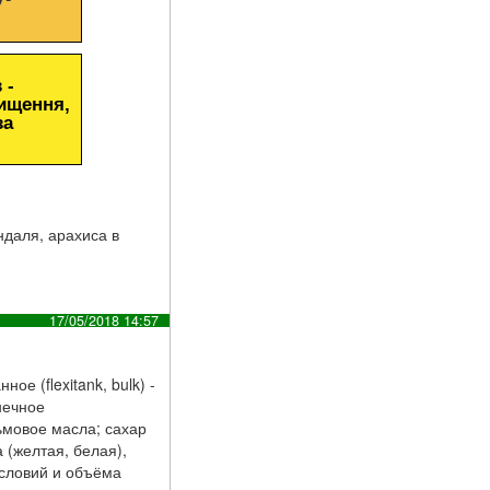
 -
чищення,
за
ндаля, арахиса в
17/05/2018 14:57
е (flexitank, bulk) -
нечное
ьмовое масла; сахар
 (желтая, белая),
условий и объёма