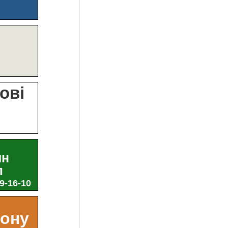
?
ові
и
ин
л
29-16-10
ьону