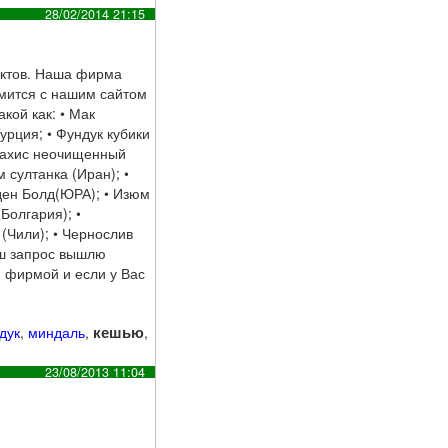
28/02/2014 21:15
уктов. Наша фирма
омится с нашим сайтом
кой как: • Мак
урция; • Фундук кубики
Арахис неочищенный
 султанка (Иран); •
лден Болд(ЮРА); • Изюм
Болгария); •
 (Чили); • Чернослив
аш запрос вышлю
й фирмой и если у Вас
кешью
дук
,
миндаль
,
,
23/08/2013 11:04