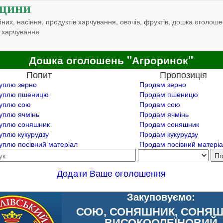
щини
них, насіння, продуктів харчування, овочів, фруктів, дошка оголоше
 харчування
Дошка оголошень "Агроринок"
Попит
Пропозиція
уплю зерно
Продам зерно
уплю пшеницю
Продам пшеницю
уплю сою
Продам сою
уплю ячмінь
Продам ячмінь
уплю соняшник
Продам соняшник
уплю кукурудзу
Продам кукурудзу
уплю посівний матеріал
Продам посівний матері
Додати Ваше оголошення
Закуповуємо:
СОЮ, СОНЯШНИК, СОНЯ
ВИСОКООЛЕЇНОВИЙ