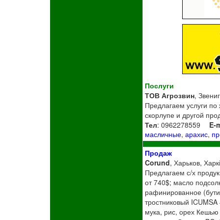
Послуги
ТОВ Агрозвин
, Звени
Предлагаем услуги по 
скорлупе и другой про
Тел
: 0962278559
E-m
масличные
,
арахис
,
пр
Продаж
Corund
, Харьков, Харк
Предлагаем с/х продук
от 740$; масло подсол
рафинированное (бутил
тростниковый ICUMSA 4
мука, рис, орех Кешью