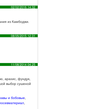
02/02/2016 14:32
ания из Камбоджи.
08/05/2015 12:31
11/08/2014 04:25
ю, арахис, фундук,
ьшой выбор сушеной
равы и бобовые
,
посевматериал
,