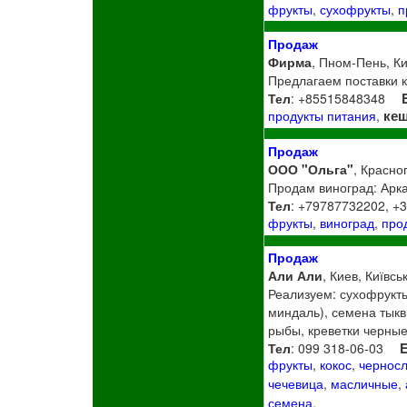
фрукты
,
сухофрукты
,
п
Продаж
Фирма
, Пном-Пень, Ки
Предлагаем поставки к
Тел
: +85515848348
ке
продукты питания
,
Продаж
ООО "Ольга"
, Красно
Продам виноград: Арка
Тел
: +79787732202, +
фрукты
,
виноград
,
про
Продаж
Али Али
, Киев, Київсь
Реализуем: сухофрукты
миндаль), семена тыкв
рыбы, креветки черные
Тел
: 099 318-06-03
E
фрукты
,
кокос
,
чернос
чечевица
,
масличные
,
семена
,