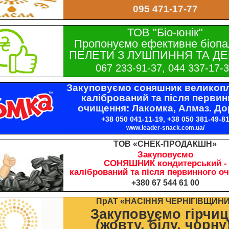
095 471-17-77
ТОВ "Біо-юнік"
Пропонуємо ефективне біопа
ПЕЛЕТИ З ЛУШПИННЯ ТА ДЕ
067 233-91-37, 044 337-17-
Закуповуємо соняшник великопл
калібрований та після первин
очищення: Лакомка, Алмаз. До
+38 050 041-11-19, +38 050 381-49-8
www.leader-snack.com.ua/
ТОВ «СНЕК-ПРОДАКШН»
Закуповуємо
СОНЯШНИК кондитерський -
калібрований та після первинного о
+380 67 544 61 00
ПрАТ «НАСІННЯ ЧЕРНІГІВЩИН
Закуповуємо гірчи
(жовту, білу, чорну)