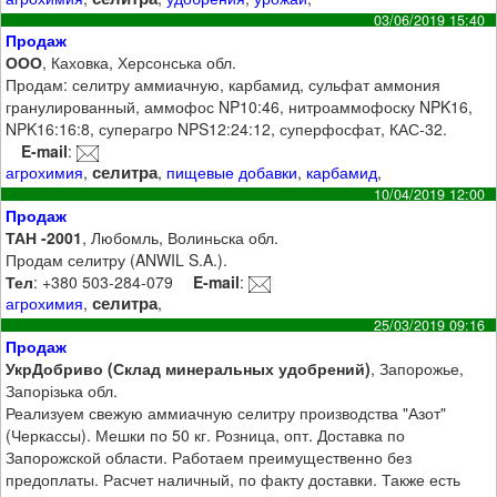
03/06/2019 15:40
Продаж
ООО
, Каховка, Херсонська обл.
Продам: селитру аммиачную, карбамид, сульфат аммония
гранулированный, аммофос NP10:46, нитроаммофоску NPK16,
NPK16:16:8, суперагро NPS12:24:12, суперфосфат, КАС-32.
E-mail
:
селитра
агрохимия
,
,
пищевые добавки
,
карбамид
,
10/04/2019 12:00
Продаж
ТАН -2001
, Любомль, Волиньска обл.
Продам селитру (ANWIL S.A.).
Тел
: +380 503-284-079
E-mail
:
селитра
агрохимия
,
,
25/03/2019 09:16
Продаж
УкрДобриво (Склад минеральных удобрений)
, Запорожье,
Запорізька обл.
Реализуем свежую аммиачную селитру производства "Азот"
(Черкассы). Мешки по 50 кг. Розница, опт. Доставка по
Запорожской области. Работаем преимущественно без
предоплаты. Расчет наличный, по факту доставки. Также есть