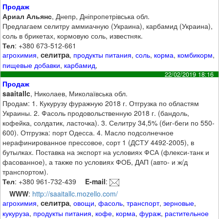
Продаж
Ариал Альянс
, Днепр, Дніпропетрівська обл.
Предлагаем селитру аммиачную (Украина), карбамид (Украина),
соль в брикетах, кормовую соль, известняк.
Тел
: +380 673-512-661
селитра
агрохимия
,
,
продукты питания
,
соль
,
корма
,
комбикорм
,
пищевые добавки
,
карбамид
,
22/02/2019 18:16
Продаж
saaitallc
, Николаев, Миколаївська обл.
Продам: 1. Кукурузу фуражную 2018 г. Отгрузка по областям
Украины. 2. Фасоль продовольственную 2018 г. (бандоль,
кофейка, солдатик, ласточка). 3. Селитру 34,5% (биг-беги по 550-
600). Отгрузка: порт Одесса. 4. Масло подсолнечное
нерафинированное прессовое, сорт 1 (ДСТУ 4492-2005), в
бутылках. Поставка на экспорт на условиях ФСА (флекси-танк и
фасованное), а также по условиях ФОБ, ДАП (авто- и ж/д
транспортом).
Тел
: +380 961-732-439
E-mail
:
WWW
:
http://saaitallc.mozello.com/
селитра
агрохимия
,
,
овощи
,
фасоль
,
транспорт
,
зерновые
,
кукуруза
,
продукты питания
,
кофе
,
корма
,
фураж
,
растительное