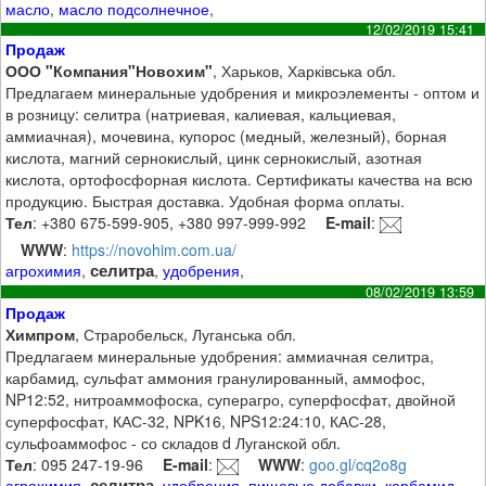
масло
,
масло подсолнечное
,
12/02/2019 15:41
Продаж
ООО "Компания"Новохим"
, Харьков, Харківська обл.
Предлагаем минеральные удобрения и микроэлементы - оптом и
в розницу: селитра (натриевая, калиевая, кальциевая,
аммиачная), мочевина, купорос (медный, железный), борная
кислота, магний сернокислый, цинк сернокислый, азотная
кислота, ортофосфорная кислота. Сертификаты качества на всю
продукцию. Быстрая доставка. Удобная форма оплаты.
Тел
: +380 675-599-905, +380 997-999-992
E-mail
:
WWW
:
https://novohim.com.ua/
селитра
агрохимия
,
,
удобрения
,
08/02/2019 13:59
Продаж
Химпром
, Страробельск, Луганська обл.
Предлагаем минеральные удобрения: аммиачная селитра,
карбамид, сульфат аммония гранулированный, аммофос,
NP12:52, нитроаммофоска, суперагро, суперфосфат, двойной
суперфосфат, КАС-32, NPK16, NPS12:24:10, КАС-28,
сульфоаммофос - со складов d Луганской обл.
Тел
: 095 247-19-96
E-mail
:
WWW
:
goo.gl/cq2o8g
селитра
агрохимия
,
,
удобрения
,
пищевые добавки
,
карбамид
,