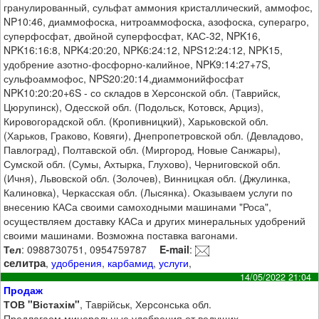
гранулированный, сульфат аммония кристаллический, аммофос,
NP10:46, диаммофоска, нитроаммофоска, азофоска, суперагро,
суперфосфат, двойной суперфосфат, КАС-32, NPK16,
NPK16:16:8, NPK4:20:20, NPK6:24:12, NPS12:24:12, NPK15,
удобрение азотно-фосфорно-калийное, NPK9:14:27+7S,
сульфоаммофос, NPS20:20:14,диаммонийфосфат
NPK10:20:20+6S - со складов в Херсонской обл. (Таврийск,
Цюрупинск), Одесской обл. (Подольск, Котовск, Арциз),
Кировогорадской обл. (Кропивницкий), Харьковской обл.
(Харьков, Граково, Ковяги), Днепропетровской обл. (Девладово,
Павлоград), Полтавской обл. (Миргород, Новые Санжары),
Сумской обл. (Сумы, Ахтырка, Глухово), Черниговской обл.
(Ичня), Львовской обл. (Золочев), Винницкая обл. (Джулинка,
Калиновка), Черкасская обл. (Лысянка). Оказываем услуги по
внесению КАСа своими самоходными машинами "Роса",
осуществляем доставку КАСа и других минеральных удобрений
своими машинами. Возможна поставка вагонами.
Тел
: 0988730751, 0954759787
E-mail
:
селитра
,
удобрения
,
карбамид
,
услуги
,
14/05/2022 21:04
Продаж
ТОВ "Вістахім"
, Таврійськ, Херсонська обл.
Предлагаем минеральные удобрения от ведущих