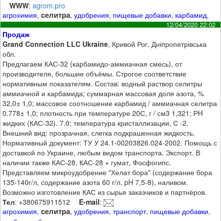
WWW
:
agrom.pro
селитра
агрохимия
,
,
удобрения
,
пищевые добавки
,
карбамид
,
12/04/2020 22:02
Продаж
Grand Connection LLC Ukraine
, Кривой Рог, Дніпропетрівська
обл.
Предлагаем КАС-32 (карбамидо-аммиачная смесь), от
производителя, большие объёмы. Строгое соответствие
нормативным показателям. Состав: водный раствор селитры
аммиачной и карбамида; суммарная массовая доля азота, %
32,0± 1,0; массовое соотношение карбамид / аммиачная селитра
0.778± 1,0; плотность при температуре 20С, г / см3 1,321; РH
жидких (КАС-32). 7.0; температура кристаллизации, С -2.
Внешний вид: прозрачная, слегка подкрашенная жидкость.
Нормативный документ: ТУ У 24.1-00203826.024-2002. Помощь с
доставкой по Украине, любым видом транспорта. Экспорт. В
наличии также КАС-28, КАС-28 + гумат, Фосфогипс.
Представляем микроудобрение "Хелат бора" (содержание бора
135-140г/л, содержание азота 60 г/л, pH 7,5-8), наливом.
Возможно изготовление КАС из сырья заказчиков и партнёров.
Тел
: +380675911512
E-mail
:
селитра
агрохимия
,
,
удобрения
,
транспорт
,
пищевые добавки
,