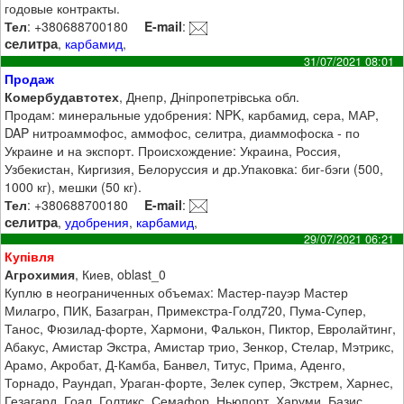
годовые контракты.
Тел
: +380688700180
E-mail
:
селитра
,
карбамид
,
31/07/2021 08:01
Продаж
Комербудавтотех
, Днепр, Дніпропетрівська обл.
Продам: минеральные удобрения: NPK, карбамид, сера, МАР,
DAP нитроаммофос, аммофос, селитра, диаммофоска - по
Украине и на экспорт. Происхождение: Украина, Россия,
Узбекистан, Киргизия, Белоруссия и др.Упаковка: биг-бэги (500,
1000 кг), мешки (50 кг).
Тел
: +380688700180
E-mail
:
селитра
,
удобрения
,
карбамид
,
29/07/2021 06:21
Купівля
Агрохимия
, Киев, oblast_0
Куплю в неограниченных объемах: Мастер-пауэр Мастер
Милагро, ПИК, Базагран, Примекстра-Голд720, Пума-Супер,
Танос, Фюзилад-форте, Хармони, Фалькон, Пиктор, Евролайтинг,
Абакус, Амистар Экстра, Амистар трио, Зенкор, Стелар, Мэтрикс,
Арамо, Акробат, Д-Камба, Банвел, Титус, Прима, Аденго,
Торнадо, Раундап, Ураган-форте, Зелек супер, Экстрем, Харнес,
Гезагард, Гоал, Голтикс, Семафор, Ньюпорт, Харуми, Базис,