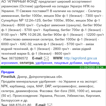
АО “АГРАРНЫЙ ФОНД” предлагает широкий ассортимент
украинских (Остхем) удобрений на складах Украгро НПК по
Украине. !!! Свежие поставки!!! В наличии на складах: - Селитра
аммиачная, бигбег 1000кг, мешок 50кг ф-1 (безнал) - 7300 грн/т -
СуперАгро NP 12:24+12S, бигбег 1000кг, 950кг, мешок 50кг ф-1
(безнал) - 8000 грн/т - Сульфат аммония (гранула), бигбег 900кг
ф-1 (безнал) - 5700 грн/т - Карбамид, бигбег 700кг ф-1 (безнал) -
9100 грн/т - NPK 10:26:26, бигбег 900кг ф-1 (безнал) - 12200 грн/т
- Известково-аммиачная селитра, бигбег 1000кг ф-1 (безнал) -
6000 грн/т - КАС-32, налив ф-1 (безнал) - 5700 грн/т - аміак
водний технічний, ф-1 (безнал) - 2800 грн/т - аміак рідкий
технічний марки Б, ф-1 (безнал) - 8600 грн/т
Тел
: 0673286572
E-mail
:
WWW
:
http://agrofond.gov.ua
селитра
агрохимия
,
,
удобрения
,
пищевые добавки
,
карбамид
,
01/09/2020 09:34
Продаж
Finstiluk
, Днепр, Дніпропетрівська обл.
Продаём минеральные удобрения - по Украине и на экспорт:
NPK, карбамид, сера, МАР, DAP, нитроаммофос, аммофос,
селитра, диаммофоска. Фасовка: биг-бэги (500, 1000 кг), мешки
(50 кг). Происхождение: Украина, Россия, Узбекистан, Киргизия,
Белоруссия и др.
Тел
: 068 870-01-80
E-mail
: