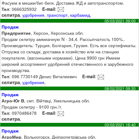
Фасуем в мешки/биг-беги. Доставка ЖД и автотранспортом.
Тел
: 0666325932
E-mail
:
селитра
,
удобрения
,
транспорт
,
карбамид
,
05/03/2021 09:00
Продаж
Предприятие
, Херсон, Херсонська обл.
Продам селитру аммиачную N - 34,4. Рассыпчатость 100%..
Производитель: Турция, Болгария, Грузия. Есть все сертификаты.
Отгрузка со склада; доставка в хозяйство или на станцию
покупателя. (вагонными нормами). Цена 9900 грн Имеем
широкий ассортимент удобрений отечественного и зарубежного
производства.
Тел
: 096 7730149 Денис Виталиевич
E-mail
:
селитра
,
удобрения
,
08/02/2021 09:30
Продаж
Агро-Юг В
, смт. Війтівці, Хмельницька обл.
Продам селитру - 9100 грн./т.
Тел
: 0970486478
E-mail
:
селитра
,
03/02/2021 16:40
Продаж
АгроМир
, Вольногорск, Дніпропетрівська обл.