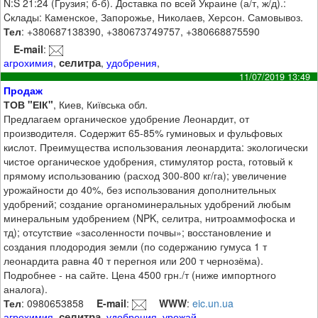
N:S 21:24 (Грузия; б-б). Доставка по всей Украине (а/т, ж/д).:
Cклады: Каменское, Запорожье, Николаев, Херсон. Самовывоз.
Тел
: +380687138390, +380673749757, +380668875590
E-mail
:
селитра
агрохимия
,
,
удобрения
,
11/07/2019 13:49
Продаж
ТОВ "ЕІК"
, Киев, Київська обл.
Предлагаем органическое удобрение Леонардит, от
производителя. Содержит 65-85% гуминовых и фульфовых
кислот. Преимущества использования леонардита: экологически
чистое органическое удобрения, стимулятор роста, готовый к
прямому использованию (расход 300-800 кг/га); увеличение
урожайности до 40%, без использования дополнительных
удобрений; создание органоминеральных удобрений любым
минеральным удобрением (NPK, селитра, нитроаммофоска и
тд); отсутствие «засоленности почвы»; восстановление и
создания плодородия земли (по содержанию гумуса 1 т
леонардита равна 40 т перегноя или 200 т чернозёма).
Подробнее - на сайте. Цена 4500 грн./т (ниже импортного
аналога).
Тел
: 0980653858
E-mail
:
WWW
:
eic.un.ua
селитра
агрохимия
,
,
удобрения
,
урожай
,