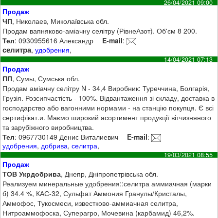
26/04/2021 09:00
Продаж
ЧП
, Николаев, Миколаївська обл.
Продам вапняково-аміачну селітру (РівнеАзот). Об'єм 8 200.
Тел
: 0930955616 Александр
E-mail
:
селитра
,
удобрения
,
14/04/2021 07:13
Продаж
ПП
, Сумы, Сумська обл.
Продам аміачну селітру N - 34,4 Виробник: Туреччина, Болгарія,
Грузія. Розсипчастість - 100%. Відвантаження зі складу, доставка в
господарство або вагонними нормами - на станцію покупця. Є всі
сертифікат.и. Маємо широкий асортимент продукції вітчизняного
та зарубіжного виробництва.
Тел
: 0967730149 Денис Виталиевич
E-mail
:
удобрения
,
добрива
,
селитра
,
19/03/2021 08:55
Продаж
ТОВ Укрдобрива
, Днепр, Дніпропетрівська обл.
Реализуем минеральные удобрения::селитра аммиачная (марки
б) 34.4 %, КАС-32, Сульфат Аммония Гранулы/Кристалы,
Аммофос, Тукосмеси, известково-аммиачная селитра,
Нитроаммофоска, Суперагро, Мочевина (карбамид) 46,2%.