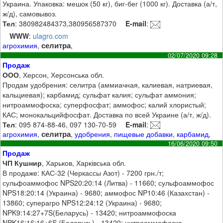
Украина. Упаковка: мешок (50 кг), биг-бег (1000 кг). Доставка (а/т,
ж/д), самовывоз.
Тел
: 380982484373,380956587370
E-mail
:
WWW
:
ulagro.com
селитра
агрохимия
,
,
02/07/2020 09:28
Продаж
ООО
, Херсон, Херсонська обл.
Продам удобрения: селитра (аммиачная, калиевая, натриевая,
кальциевая); карбамид; сульфат калия; сульфат аммония;
нитроаммофоска; суперфосфат; аммофос; калий хлористый;
КАС; монокальцийфосфат. Доставка по всей Украине (а/т, ж/д).
Тел
: 095 874-88-46, 097 130-70-59
E-mail
:
селитра
агрохимия
,
,
удобрения
,
пищевые добавки
,
карбамид
,
16/06/2020 09:50
Продаж
ЧП Кушнир
, Харьков, Харківська обл.
В продаже: КАС-32 (Черкассы Азот) - 7200 грн./т;
сульфоаммофос NPS20:20:14 (Литва) - 11660; сульфоаммофос
NPS18:20:14 (Украина) - 9680; аммофос NP10:46 (Казахстан) -
13860; суперагро NPS12:24:12 (Украина) - 9680;
NPK9:14:27+7S(Беларусь) - 13420; нитроаммофоска
NPK16:16:16+6S (Беларусь) - 13420; нитроаммофоска