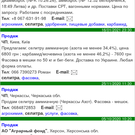
диаммофос (NPK 10:26:26); аммофос (NP 12:52 Белореченск,
18:49 Литва) и др. Поставки СРТ, вагонными нормами. Цена по
запросу. Работаем с посредниками.
Тел
: +8 067-631-91-98
E-mail
:
селитра
агрохимия
,
,
удобрения
,
пищевые добавки
,
карбамид
,
16/01/2021 23:30
Продаж
ЧП
, Киев, Київ
Предлагаем: селитру аммиачную (азота не менее 34,4%), цена
6800 грн ; карбамид/мочевина (азота не менее 46,2%) - 7600 грн
Фасовка в мешки по 50 кг и биг-беги. Доставка по Украине. Любая
форма оплаты.
Тел
: 066 7390273 Роман
E-mail
:
селитра
,
фасовка
,
25/11/2020 11:30
Продаж
ЧП
, Черкассы, Черкаська обл.
Продам селитру аммиачную (Черкассы Азот). Фасовка - мешок.
Тел
: 0684872853
E-mail
:
селитра
агрохимия
,
,
услуги
,
фасовка
,
05/10/2020 10:20
Продаж
АО "Аграрный фонд"
, Херсон, Херсонська обл.