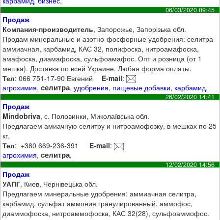
карбамид
,
бизнес
,
06/03/2020 09:45
Продаж
Компания-производитель
, Запорожье, Запорізька обл.
Продам минеральные и азотно-фосфорные удобрения: селитра
аммиачная, карбамид, КАС 32, полифоска, нитроамафоска,
амафоска, диамафоска, сульфоамафос. Опт и розница (от 1
мешка). Доставка по всей Украине. Любая форма оплаты.
Тел
: 066 751-17-90 Евгений
E-mail
:
селитра
агрохимия
,
,
удобрения
,
пищевые добавки
,
карбамид
,
26/02/2020 14:41
Продаж
Mindobriva
, с. Половинки, Миколаївська обл.
Предлагаем амиачную селитру и нитроамофозку, в мешках по 25
кг.
Тел
: ‭ +380 669-236-391 ‬
E-mail
:
селитра
агрохимия
,
,
12/02/2020 14:56
Продаж
УАПГ
, Киев, Чернівецька обл.
Предлагаем минеральные удобрения: аммиачная селитра,
карбамид, сульфат аммония гранулированный, аммофос,
диаммофоска, нитроаммофоска, КАС 32(28), сульфоаммофос.