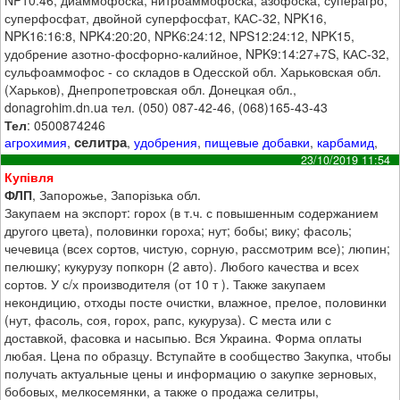
NP10:46, диаммофоска, нитроаммофоска, азофоска, суперагро,
суперфосфат, двойной суперфосфат, КАС-32, NPK16,
NPK16:16:8, NPK4:20:20, NPK6:24:12, NPS12:24:12, NPK15,
удобрение азотно-фосфорно-калийное, NPK9:14:27+7S, КАС-32,
сульфоаммофос - со складов в Одесской обл. Харьковская обл.
(Харьков), Днепропетровская обл. Донецкая обл.,
donagrohim.dn.ua тел. (050) 087-42-46, (068)165-43-43
Тел
: 0500874246
селитра
агрохимия
,
,
удобрения
,
пищевые добавки
,
карбамид
,
23/10/2019 11:54
Купівля
ФЛП
, Запорожье, Запорізька обл.
Закупаем на экспорт: горох (в т.ч. с повышенным содержанием
другого цвета), половинки гороха; нут; бобы; вику; фасоль;
чечевица (всех сортов, чистую, сорную, рассмотрим все); люпин;
пелюшку; кукурузу попкорн (2 авто). Любого качества и всех
сортов. У с/х производителя (от 10 т ). Также закупаем
некондицию, отходы посте очистки, влажное, прелое, половинки
(нут, фасоль, соя, горох, рапс, кукуруза). С места или с
доставкой, фасовка и насыпью. Вся Украина. Форма оплаты
любая. Цена по образцу. Вступайте в сообщество Закупка, чтобы
получать актуальные цены и информацию о закупке зерновых,
бобовых, мелкосемянки, а также о продажа селитры,