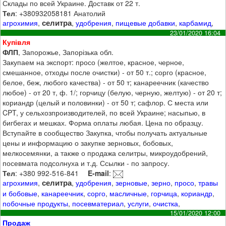
Склады по всей Украине. Доставк от 22 т.
Тел
: +380932058181 Анатолий
селитра
агрохимия
,
,
удобрения
,
пищевые добавки
,
карбамид
,
23/01/2020 16:04
Купівля
ФЛП
, Запорожье, Запорізька обл.
Закупаем на экспорт: просо (желтое, красное, черное,
смешанное, отходы после очистки) - от 50 т.; сорго (красное,
белое, беж, любого качества) - от 50 т; канареечник (качество
любое) - от 20 т, ф. 1/; горчицу (белую, черную, желтую) - от 20 т;
кориандр (целый и половинки) - от 50 т; сафлор. С места или
CPT, у сельхозпроизводителей, по всей Украине; насыпью, в
бигбегах и мешках. Форма оплаты любая. Цена по образцу.
Вступайте в сообщество Закупка, чтобы получать актуальные
цены и информацию о закупке зерновых, бобовых,
мелкосемянки, а также о продажа селитры, микроудобрений,
посевмата подсолнуха и т.д. Ссылки - по запросу.
Тел
: +380 992-516-841
E-mail
:
селитра
агрохимия
,
,
удобрения
,
зерновые
,
зерно
,
просо
,
травы
и бобовые
,
канареечник
,
сорго
,
масличные
,
горчица
,
кориандр
,
побочные продукты
,
посевматериал
,
услуги
,
очистка
,
15/01/2020 12:00
Продаж