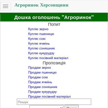
Агроринок Херсонщини
Toggle
navigation
Дошка оголошень "Агроринок"
Попит
Куплю зерно
Куплю пшеницю
Куплю сою
Куплю ячмінь
Куплю соняшник
Куплю кукурудзу
Куплю посівний матеріал
Пропозиція
Продам зерно
Продам пшеницю
Продам сою
Продам ячмінь
Продам соняшник
Продам кукурудзу
Продам посівний матеріал