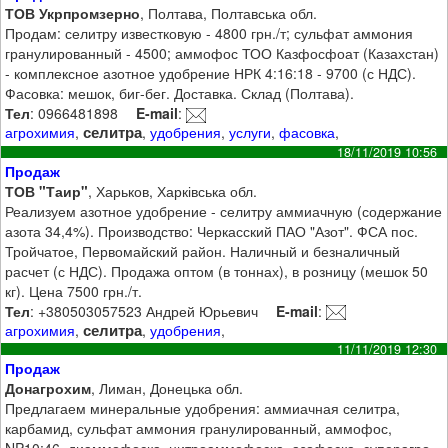
ТОВ Укрпромзерно
, Полтава, Полтавська обл.
Продам: селитру известковую - 4800 грн./т; сульфат аммония
гранулированный - 4500; аммофос ТОО Казфосфоат (Казахстан)
- комплексное азотное удобрение НРК 4:16:18 - 9700 (с НДС).
Фасовка: мешок, биг-бег. Доставка. Склад (Полтава).
Тел
: 0966481898
E-mail
:
селитра
агрохимия
,
,
удобрения
,
услуги
,
фасовка
,
18/11/2019 10:56
Продаж
ТОВ "Таир"
, Харьков, Харківська обл.
Реализуем азотное удобрение - селитру аммиачную (содержание
азота 34,4%). Производство: Черкасский ПАО "Азот". ФСА пос.
Тройчатое, Первомайский район. Наличный и безналичный
расчет (с НДС). Продажа оптом (в тоннах), в розницу (мешок 50
кг). Цена 7500 грн./т.
Тел
: +380503057523 Андрей Юрьевич
E-mail
:
селитра
агрохимия
,
,
удобрения
,
11/11/2019 12:30
Продаж
Донагрохим
, Лиман, Донецька обл.
Предлагаем минеральные удобрения: аммиачная селитра,
карбамид, сульфат аммония гранулированный, аммофос,