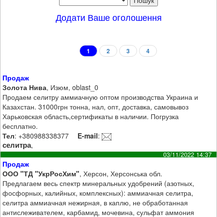
Додати Ваше оголошення
1
2
3
4
Продаж
Золота Нива
, Изюм, oblast_0
Продаем селитру аммиачную оптом производства Украина и
Казахстан. 31000грн тонна, нал, опт, доставка, самовывоз
Харьковская область,сертификаты в наличии. Погрузка
бесплатно.
Тел
: +380988338377
E-mail
:
селитра
,
03/11/2022 14:37
Продаж
ООО "ТД "УкрРосХим"
, Херсон, Херсонська обл.
Предлагаем весь спектр минеральных удобрений (азотных,
фосфорных, калийных, комплексных): аммиачная селитра,
селитра аммиачная нежирная, в каплю, не обработанная
антислеживателем, карбамид, мочевина, сульфат аммония