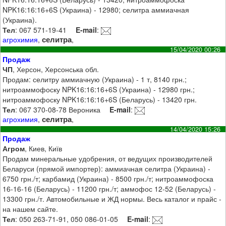
NPK16:16:16+6S (Украина) - 12980; селитра аммиачная
(Украина).
Тел
: 067 571-19-41
E-mail
:
селитра
агрохимия
,
,
15/04/2020 00:26
Продаж
ЧП
, Херсон, Херсонська обл.
Продам: селитру аммиачную (Украина) - 1 т, 8140 грн.;
нитроаммофоску NPK16:16:16+6S (Украина) - 12980 грн.;
нитроаммофоску NPK16:16:16+6S (Беларусь) - 13420 грн.
Тел
: 067 370-08-78 Вероника
E-mail
:
селитра
агрохимия
,
,
14/04/2020 15:26
Продаж
Агром
, Киев, Київ
Продам минеральные удобрения, от ведущих производителей
Беларуси (прямой импортер): аммиачная селитра (Украина) -
6750 грн./т; карбамид (Украина) - 8500 грн./т; нитроаммофоска
16-16-16 (Беларусь) - 11200 грн./т; аммофос 12-52 (Беларусь) -
13300 грн./т. Автомобильные и ЖД нормы. Весь каталог и прайс -
на нашем сайте.
Тел
: 050 263-71-91, 050 086-01-05
E-mail
: