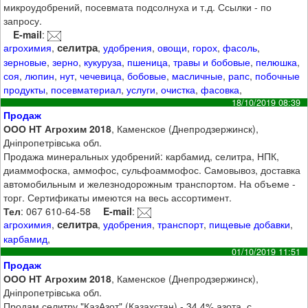
микроудобрений, посевмата подсолнуха и т.д. Ссылки - по
запросу.
E-mail
:
селитра
агрохимия
,
,
удобрения
,
овощи
,
горох
,
фасоль
,
зерновые
,
зерно
,
кукуруза
,
пшеница
,
травы и бобовые
,
пелюшка
,
соя
,
люпин
,
нут
,
чечевица
,
бобовые
,
масличные
,
рапс
,
побочные
продукты
,
посевматериал
,
услуги
,
очистка
,
фасовка
,
18/10/2019 08:39
Продаж
ООО НТ Агрохим 2018
, Каменское (Днепродзержинск),
Дніпропетрівська обл.
Продажа минеральных удобрений: карбамид, селитра, НПК,
диаммофоска, аммофос, сульфоаммофос. Самовывоз, доставка
автомобильным и железнодорожным транспортом. На объеме -
торг. Сертификаты имеются на весь ассортимент.
Тел
: 067 610-64-58
E-mail
:
селитра
агрохимия
,
,
удобрения
,
транспорт
,
пищевые добавки
,
карбамид
,
01/10/2019 11:51
Продаж
ООО НТ Агрохим 2018
, Каменское (Днепродзержинск),
Дніпропетрівська обл.
Продам селитру "КазАзот" (Казахстан) - 34,4% азота, с