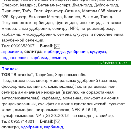
Оперкот, Квадрис, Бетанал-эксперт, Дуал-голд, Дублон-голд,
Пиринекс, Табу, Тилт, Фронтьер-Оптима, Максим 035 Максим
025, Круизер, Витавакс Метеор, Калипсо, Елюмис, Тренд.
Покупаю оптом гербициды, фунгициды, инсектициды, а также
минеральные удобрения, селитру, NPK, нитроаммофоску,
карбамид, микроудобрения, семена кукурузы и подсолнечника
зарубежной селекции.
Тел
: 0969653967
E-mail
:
селитра
агрохимия
,
,
гербициды
,
удобрения
,
кукуруза
,
подсолнечник
,
карбамид
,
семена
,
07/05/2021 18:11
Продаж
ТОВ "Вістахім"
, Таврийск, Херсонська обл.
Предлагаем весь спектр минеральных удобрений (азотных,
фосфорных, калийных, комплексных): селитра аммиачная,
селитра аммиачная нежирная (в каплю, не обработанная
антислеживателем), карбамид, мочевина, сульфат аммония
гранулированный, сульфат аммония кристаллический, сульфат
калия, аммофос, нитроаммофоска, NPK16:16:16,
сульфоаммофос NP +(S) 20::20:12 - со склада (Таврийск).
Тел
: 0955714801
E-mail
:
селитра
,
удобрения
,
карбамид
,