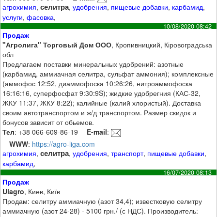
селитра
агрохимия
,
,
удобрения
,
пищевые добавки
,
карбамид
,
услуги
,
фасовка
,
10/08/2020 08:42
Продаж
"Агролига" Торговый Дом ООО
, Кропивницкий, Кіровоградська
обл
Предлагаем поставки минеральных удобрений: азотные
(карбамид, аммиачная селитра, сульфат аммония); комплексные
(аммофос 12:52, диаммофоска 10:26:26, нитроаммофоска
16:16:16, суперфосфат 9:30:9S); жидкие удобрегния (КАС-32,
ЖКУ 11:37, ЖКУ 8:22); калийные (калий хлористый). Доставка
своим автотранспортом и ж/д транспортом. Размер скидок и
бонусов зависит от обьемов.
Тел
: +38 066-609-86-19
E-mail
:
WWW
:
https://agro-liga.com
селитра
агрохимия
,
,
удобрения
,
транспорт
,
пищевые добавки
,
карбамид
,
16/07/2020 08:13
Продаж
Ulagro
, Киев, Київ
Продам: селитру аммиачную (азот 34,4); известковую селитру
аммиачную (азот 24-28) - 5100 грн./ (с НДС). Производитель: