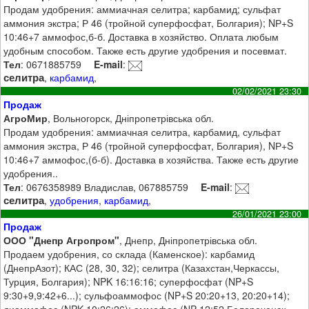
Продам удобрения: аммиачная селитра; карбамид; сульфат
аммония экстра; Р 46 (тройной суперфосфат, Болгария); NР+S
10:46+7 аммофос,б-б. Доставка в хозяйство. Оплата любым
удобным способом. Также есть другие удобрения и посевмат.
Тел
: 0671885759
E-mail
:
селитра
,
карбамид
,
02/02/2021 23:30
Продаж
АгроМир
, Вольногорск, Дніпропетрівська обл.
Продам удобрения: аммиачная селитра, карбамид, сульфат
аммония экстра, Р 46 (тройной суперфосфат, Болгария), NР+S
10:46+7 аммофос,(б-б). Доставка в хозяйства. Также есть другие
удобрения..
Тел
: 0676358989 Владислав, 067885759
E-mail
:
селитра
,
удобрения
,
карбамид
,
26/01/2021 23:00
Продаж
ООО "Днепр Агропром"
, Днепр, Дніпропетрівська обл.
Продаем удобрения, со склада (Каменское): карбамид
(ДнепрАзот); КАС (28, 30, 32); селитра (Казахстан,Черкассы,
Турция, Болгария); NPK 16:16:16; суперфосфат (NP+S
9:30+9,9:42+6...); сульфоаммофос (NP+S 20:20+13, 20:20+14);