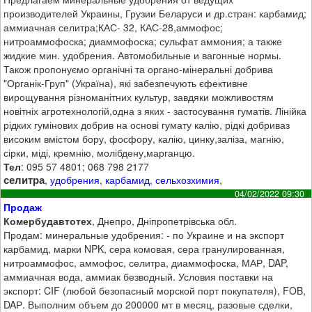
производителей Украины, Грузии Беларуси и др.стран: карбамид;
аммиачная селитра;КАС- 32, КАС-28,аммофос;
нитроаммофоска; диаммофоска; сульфат аммония; а также
жидкие мин. удобрения. Автомобильные и вагонные нормы.
Також пропонуємо органічні та органо-мінеральні добрива
"Органік-Груп" (Україна), які забезпечують єфективне
вирощування різноманітних культур, завдяки можливостям
новітніх агротехнологій,одна з яких - застосування гуматів. Лінійка
рідких гумінових добрив на основі гумату калію, рідкі добриваз
високим вмістом бору, фосфору, калію, цинку,заліза, магнію,
сірки, міді, кремнію, молібдену,марганцю.
Тел
: 095 57 4801; 068 798 2177
селитра
,
удобрения
,
карбамид
,
сельхозхимия
,
04/02/2022 09:30
Продаж
Комербудавтотех
, Днепро, Дніпропетрівська обл.
Продам: минеральные удобрения: - по Украине и на экспорт
карбамид, марки NPK, сера комовая, сера гранулированная,
нитроаммофос, аммофос, селитра, диаммофоска, МАР, DAP,
аммиачная вода, аммиак безводный. Условия поставки на
экспорт: CIF (любой безопасный морской порт покупателя), FOB,
DAР. Выполним объем до 200000 мт в месяц, разовые сделки,