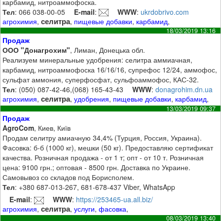
карбамид, нитроаммофоска.
Тел
: 066 038-00-05
E-mail
:
WWW
:
ukrdobrivo.com
селитра
агрохимия
,
,
пищевые добавки
,
карбамид
,
18/03/2019 13:16
Продаж
ООО "Донагрохим"
, Лиман, Донецька обл.
Реализуем минеральные удобрения: селитра аммиачная,
карбамид, нитроаммофоска 16/16/16, супрефос 12/24, аммофос,
сульфат аммония, суперфосфат, сульфоаммофос, КАС-32.
Тел
: (050) 087-42-46,(068) 165-43-43
WWW
:
donagrohim.dn.ua
селитра
агрохимия
,
,
удобрения
,
пищевые добавки
,
карбамид
,
13/03/2019 09:37
Продаж
AgroCom
, Киев, Київ
Продам селитру амиачную 34,4% (Турция, Россия, Украина).
Фасовка: б-б (1000 кг), мешки (50 кг). Предоставляю сертификат
качества. Розничная продажа - от 1 т; опт - от 10 т. Розничная
цена: 9100 грн.; оптовая - 8500 грн. Доставка по Украине.
Самовывоз со складов под Борисполем.
Тел
: +380 687-013-267, 681-678-437 Viber, WhatsApp
E-mail
:
WWW
:
https://253465-ua.all.biz/
селитра
агрохимия
,
,
услуги
,
фасовка
,
08/03/2019 13:40