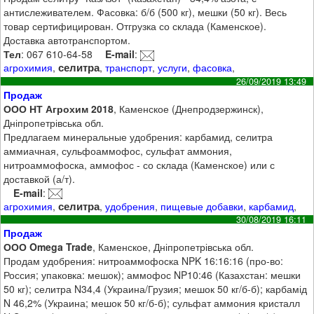
антислеживателем. Фасовка: б/б (500 кг), мешки (50 кг). Весь
товар сертифицирован. Отгрузка со склада (Каменское).
Доставка автотранспортом.
Тел
: 067 610-64-58
E-mail
:
селитра
агрохимия
,
,
транспорт
,
услуги
,
фасовка
,
26/09/2019 13:49
Продаж
ООО НТ Агрохим 2018
, Каменское (Днепродзержинск),
Дніпропетрівська обл.
Предлагаем минеральные удобрения: карбамид, селитра
аммиачная, сульфоаммофос, сульфат аммония,
нитроаммофоска, аммофос - со склада (Каменское) или с
доставкой (а/т).
E-mail
:
селитра
агрохимия
,
,
удобрения
,
пищевые добавки
,
карбамид
,
30/08/2019 16:11
Продаж
ООО Omega Trade
, Каменское, Дніпропетрівська обл.
Продам удобрения: нитроаммофоска NPK 16:16:16 (про-во:
Россия; упаковка: мешок); аммофос NP10:46 (Казахстан: мешки
50 кг); селитра N34,4 (Украина/Грузия; мешок 50 кг/б-б); карбамід
N 46,2% (Украина; мешок 50 кг/б-б); сульфат аммония кристалл