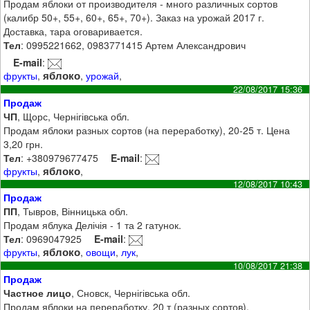
Продам яблоки от производителя - много различных сортов
(калибр 50+, 55+, 60+, 65+, 70+). Заказ на урожай 2017 г.
Доставка, тара оговаривается.
Тел
: 0995221662, 0983771415 Артем Александрович
E-mail
:
яблоко
фрукты
,
,
урожай
,
22/08/2017 15:36
Продаж
ЧП
, Щорс, Чернігівська обл.
Продам яблоки разных сортов (на переработку), 20-25 т. Цена
3,20 грн.
Тел
: +380979677475
E-mail
:
яблоко
фрукты
,
,
12/08/2017 10:43
Продаж
ПП
, Тывров, Вінницька обл.
Продам яблука Делічія - 1 та 2 гатунок.
Тел
: 0969047925
E-mail
:
яблоко
фрукты
,
,
овощи
,
лук
,
10/08/2017 21:38
Продаж
Частное лицо
, Сновск, Чернігівська обл.
Продам яблоки на переработку, 20 т (разных сортов).