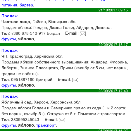
питания
,
бартер
,
21/10/2017 09:15
Продаж
Частное лицо
, Гайсин, Вінницька обл.
Продам яблоки: Голден, Джона Гольд, Айдаред, Декоста.
Тел
: +380 678-542-917 Богдан
E-mail
:
яблоко
фрукты
,
,
29/09/2017 18:17
Продаж
ЧП
, Красноград, Харківська обл.
Продаем яблоки собственного выращивания: Айдаред, Флорина,
Либерти, Зимнее Плесецкого, Приам (калибр от 5 см, нет парши,
градом не побиты).
Тел
: 0951887160 Дмитрий
E-mail
:
яблоко
фрукты
,
,
23/09/2017 17:40
Продаж
Яблочный сад
, Херсон, Херсонська обл.
Продам яблоки Голден и Семеринко прямо из сада (1 и 2 сорта;
без парши, калибр 5+). Отгрузка от 5 т. Поможем с транспортом.
Тел
: 380995345043
E-mail
:
яблоко
фрукты
,
,
транспорт
,
05/09/2017 16:07