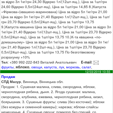
за відро 3л 1кг/грн 24,30 Відерко 1л/(12шт-ящ.), Ціна за 1шт/грн
24,60 Відерко 0,5л/(24шт-ящ), Ціна за 1шт/грн 14,85 8.)Капуста
«Фірмова»(квашено-маринована) Ціна за відро 5л 1кг/грн 21,00
Ціна за відро 3л 1кг/грн 21,40 Відерко 1л/(12шт-ящ.), Ціна за 1шт/
грн 23,70 Відерко 0,5л/(24шт-ящ), Ціна за 1шт/грн 13,75
9.)Капуста квашена Ціна за відро 5л 1кг/грн 21,00 Ціна за відро 3л
1кг/грн 21,40 Відерко 1л/(12шт-ящ.), Ціна за 1шт/грн 23,70 Відерко
0,5л/(24шт-ящ), Ціна за 1шт/грн 13,75 10.)К-та квашена «по-
домашньому» Ціна за відро 5л 1кг/грн 21,00 Ціна за відро 3л 1кг/
грн 21,40 Відерко 1л/(12шт-ящ.), Ціна за 1шт/грн 23,70 Відерко
0,5л/(24шт-ящ), Ціна за 1шт/грн 13,75 По безготівковому
розрахунку +10%
Тел
: +380 992-222-843 Виталий Анатольевич
E-mail
:
яблоко
фрукты
,
,
овощи
,
капуста
,
лук
,
морковь
,
салат
,
12/03/2019 10:55
Продаж
СПД Мазур
, Винница, Вінницька обл.
Продам: 1. Сушеная малина, слива, смородина, яблоки,
черноплодная рябина, дыня. 2. Ягода сушеная: малина,
смородина, клубника, ежевика, черноплодная рябина, кизил,
боярышник. 3. Сушеные фрукты: слива (без косточки); яблоки
(без кожуры и семенной камеры); нарезка; яблоки-слайсы
нечищеные. 4. Сушеные овощи: помидор без специй, со