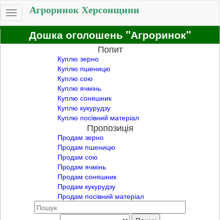
Агроринок Херсонщини
Toggle
navigation
Дошка оголошень "Агроринок"
Попит
Куплю зерно
Куплю пшеницю
Куплю сою
Куплю ячмінь
Куплю соняшник
Куплю кукурудзу
Куплю посівний матеріал
Пропозиція
Продам зерно
Продам пшеницю
Продам сою
Продам ячмінь
Продам соняшник
Продам кукурудзу
Продам посівний матеріал