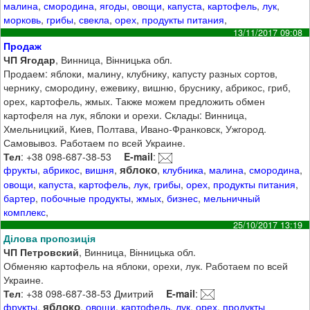
малина
,
смородина
,
ягоды
,
овощи
,
капуста
,
картофель
,
лук
,
морковь
,
грибы
,
свекла
,
орех
,
продукты питания
,
13/11/2017 09:08
Продаж
ЧП Ягодар
, Винница, Вінницька обл.
Продаем: яблоки, малину, клубнику, капусту разных сортов,
чернику, смородину, ежевику, вишню, бруснику, абрикос, гриб,
орех, картофель, жмых. Также можем предложить обмен
картофеля на лук, яблоки и орехи. Склады: Винница,
Хмельницкий, Киев, Полтава, Ивано-Франковск, Ужгород.
Самовывоз. Работаем по всей Украине.
Тел
: +38 098-687-38-53
E-mail
:
яблоко
фрукты
,
абрикос
,
вишня
,
,
клубника
,
малина
,
смородина
,
овощи
,
капуста
,
картофель
,
лук
,
грибы
,
орех
,
продукты питания
,
бартер
,
побочные продукты
,
жмых
,
бизнес
,
мельничный
комплекс
,
25/10/2017 13:19
Ділова пропозиція
ЧП Петровский
, Винница, Вінницька обл.
Обменяю картофель на яблоки, орехи, лук. Работаем по всей
Украине.
Тел
: +38 098-687-38-53 Дмитрий
E-mail
:
яблоко
фрукты
,
,
овощи
,
картофель
,
лук
,
орех
,
продукты