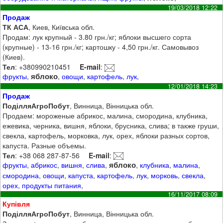
19/03/2018 12:22
Продаж
ТК АСА
, Киев, Київська обл.
Продам: лук крупный - 3.80 грн./кг; яблоки высшего сорта
(крупные) - 13-16 грн./кг; картошку - 4,50 грн./кг. Самовывоз
(Киев).
Тел
: +380990210451
E-mail
:
яблоко
фрукты
,
,
овощи
,
картофель
,
лук
,
12/01/2018 14:23
Продаж
ПоділляАгроПобут
, Винница, Вінницька обл.
Продаем: мороженые абрикос, малина, смородина, клубника,
ежевика, черника, вишня, яблоки, брусника, слива; в также груши,
свекла, картофель, морковка, лук, орех, яблоки разных сортов,
капуста. Разные объемы.
Тел
: +38 068 287-87-56
E-mail
:
яблоко
фрукты
,
абрикос
,
вишня
,
слива
,
,
клубника
,
малина
,
смородина
,
овощи
,
капуста
,
картофель
,
лук
,
морковь
,
свекла
,
орех
,
продукты питания
,
16/11/2017 08:09
Купівля
ПоділляАгроПобут
, Винница, Вінницька обл.