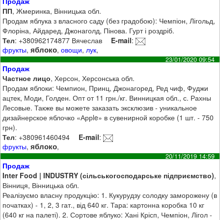
Продаж
ПП
, Жмеринка, Вінницька обл.
Продам яблука з власного саду (без градобою): Чемпіон, Лігольд,
Флоріна, Айдаред, Джонаголд, Пінова. Гурт і роздріб.
Тел
: +380962174877 Вячеслав
E-mail
:
яблоко
фрукты
,
,
овощи
,
лук
,
23/01/2020 09:54
Продаж
Частное лицо
, Херсон, Херсонська обл.
Продам яблоки: Чемпион, Принц, Джонагоред, Ред чиф, Фуджи
ацтек, Моди, Голден. Опт от 11 грн./кг. Винницкая обл., с. Рахны
Лесовые. Также вы можете заказать эксклюзив - уникальное
дизайнерское яблочко «Аррle» в сувенирной коробке (1 шт. - 750
грн).
Тел
: +380961460494
E-mail
:
яблоко
фрукты
,
,
20/11/2019 14:59
Продаж
Inter Food | INDUSTRY (сільськогосподарське підприємство)
,
Вінниця, Вінницька обл.
Реалізуємо власну продукцію: 1. Кукурудзу солодку заморожену (в
початках) - 1, 2, 3 гат., від 640 кг. Тара: картонна коробка 10 кг
(640 кг на палеті). 2. Сортове яблуко: Хані Крісп, Чемпіон, Лігол -