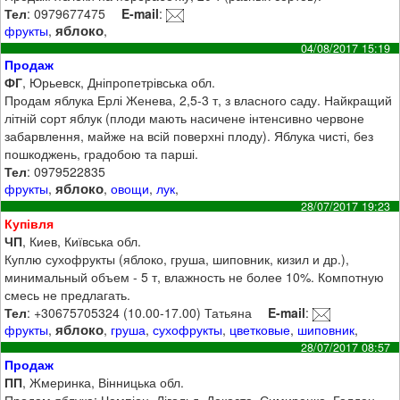
Тел
: 0979677475
E-mail
:
яблоко
фрукты
,
,
04/08/2017 15:19
Продаж
ФГ
, Юрьевск, Дніпропетрівська обл.
Продам яблука Ерлі Женева, 2,5-3 т, з власного саду. Найкращий
літній сорт яблук (плоди мають насичене інтенсивно червоне
забарвлення, майже на всій поверхні плоду). Яблука чисті, без
пошкоджень, градобою та парші.
Тел
: 0979522835
яблоко
фрукты
,
,
овощи
,
лук
,
28/07/2017 19:23
Купівля
ЧП
, Киев, Київська обл.
Куплю сухофрукты (яблоко, груша, шиповник, кизил и др.),
минимальный объем - 5 т, влажность не более 10%. Компотную
смесь не предлагать.
Тел
: +30675705324 (10.00-17.00) Татьяна
E-mail
:
яблоко
фрукты
,
,
груша
,
сухофрукты
,
цветковые
,
шиповник
,
28/07/2017 08:57
Продаж
ПП
, Жмеринка, Вінницька обл.
Продам яблука: Чемпіон, Лігольд, Декоста, Симиренко, Голден,