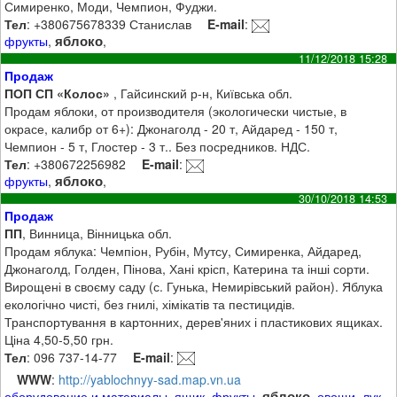
Симиренко, Моди, Чемпион, Фуджи.
Тел
: +380675678339 Станислав
E-mail
:
яблоко
фрукты
,
,
11/12/2018 15:28
Продаж
ПОП СП «Колос»
, Гайсинский р-н, Київська обл.
Продам яблоки, от производителя (экологически чистые, в
окрасе, калибр от 6+): Джонаголд - 20 т, Айдаред - 150 т,
Чемпион - 5 т, Глостер - 3 т.. Без посредников. НДС.
Тел
: +380672256982
E-mail
:
яблоко
фрукты
,
,
30/10/2018 14:53
Продаж
ПП
, Винница, Вінницька обл.
Продам яблука: Чемпіон, Рубін, Мутсу, Симиренка, Айдаред,
Джонаголд, Голден, Пінова, Хані крісп, Катерина та інші сорти.
Вирощені в своєму саду (с. Гунька, Немирівський район). Яблука
екологічно чисті, без гнилі, хімікатів та пестицидів.
Транспортування в картонних, дерев'яних і пластикових ящиках.
Ціна 4,50-5,50 грн.
Тел
: 096 737-14-77
E-mail
:
WWW
:
http://yablochnyy-sad.map.vn.ua
яблоко
оборудование и материалы
,
ящик
,
фрукты
,
,
овощи
,
лук
,