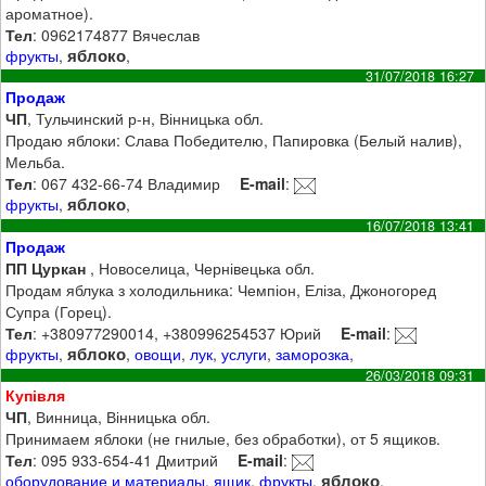
ароматное).
Тел
: 0962174877 Вячеслав
яблоко
фрукты
,
,
31/07/2018 16:27
Продаж
ЧП
, Тульчинский р-н, Вінницька обл.
Продаю яблоки: Слава Победителю, Папировка (Белый налив),
Мельба.
Тел
: 067 432-66-74 Владимир
E-mail
:
яблоко
фрукты
,
,
16/07/2018 13:41
Продаж
ПП Цуркан
, Новоселица, Чернівецька обл.
Продам яблука з холодильника: Чемпіон, Еліза, Джоногоред
Супра (Горец).
Тел
: +380977290014, +380996254537 Юрий
E-mail
:
яблоко
фрукты
,
,
овощи
,
лук
,
услуги
,
заморозка
,
26/03/2018 09:31
Купівля
ЧП
, Винница, Вінницька обл.
Принимаем яблоки (не гнилые, без обработки), от 5 ящиков.
Тел
: 095 933-654-41 Дмитрий
E-mail
:
яблоко
оборудование и материалы
,
ящик
,
фрукты
,
,