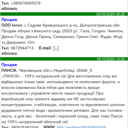
Тел
: +380676665379
яблоко
,
24/03/2025 09:25
Продаж
OOO Інтеп
, с.Садове Криворізького р-ну, Дніпропетрівська обл.
Продам яблука з власного саду (2023 р).: Гала, Голден, Чемпіон,
Джона Голд, Джона Принц, Симиренко, Гренні Сміт, Фуджі, Моді
та Джероміні. Опт.
Тел
: 0672944713
E-mail
:
яблоко
,
19/10/2023 10:03
Продаж
ПАНСІК
, Чернівецька обл,с.Недобоївці, oblast_0
«ПАНСІК» - 100% натуральний сік! Для виготовлення соку ми
відбираємо тільки свіжі, непошкоджені та незіпсовані фрукти, а
власна сировинна база яблук дає можливість краще
контролювати і управляти якістю нашої продукції! При
виробництві соку прямого віджиму ми НЕ застосовуємо
концентрування, стабілізацію, освітлення та відновлення шляхом
додавання питної води і ароматичних речовин. Для нас головне -
якість, а для вас - безпечний і корисний склад, саме тому Пансік
на 100% натуральний яблучний сік!
Тел
: 380635360249
WWW
:
http://вайбер(0635360249)