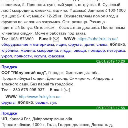
специями, 5. Пряности: сушеный укроп, петрушка. 6. Сушеный
лист: смородина, ежевика, малина. Фасовка: Зип-пакет: 100-1000
г; ящик: 2-10 кг; мешок: 12-25 кг. Осуществляем помол ягод и
фруктов по желанию заказчика. Опт, розница. Розница -
приятный бонус. Оптовикам – бесплатная доставка. Постоянным
клиентам скидки. Можем работать под заказ.
Тел
: 0981576860
E-mail
:
WWW
:
https://suhofrukt.io.ua/
яблоко
оборудование и материалы
,
ящик
,
фрукты
,
дыня
,
слива
,
,
клубника
,
малина
,
смородина
,
ягоды
,
овощи
,
помидор
,
петрушка
,
укроп
,
пряности
,
услуги
,
фасовка
,
02/01/2019 10:26
Продаж
СФГ "Яблуневий сад"
, Городок, Хмельницька обл.
Продам яблука Голден, Джонаголд, Симиренко, Айдаред, з
власного саду. Без парші та градобою.
Тел
: +380 675-995-937
E-mail
:
WWW
:
http://www.frukty.km.ua
яблоко
фрукты
,
,
овощи
,
лук
,
25/12/2018 17:56
Продаж
ЧП
, Кривой Рог, Дніпропетрівська обл.
Продам яблоки, 1000 т: Гала, Голден делишес, Джонаголд,