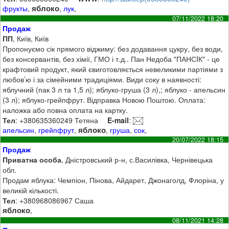
яблоко
фрукты
,
,
лук
,
07/11/2022 18:20
Продаж
ПП
, Київ, Київ
Пропонуємо сік прямого віджиму: без додавання цукру, без води,
без консервантів, без хімії, ГМО і т.д.. Пан Недоба "ПАНСIК" - це
крафтовий продукт, який євиготовляється невеликими партіями з
любов’ю і за сімейними традиціями. Види соку в наявності:
яблучний (пак 3 л та 1,5 л); яблуко-груша (3 л),; яблуко - апельсин
(3 л); яблуко-грейпфрут. Відправка Новою Поштою. Оплата:
наложка або повна оплата на картку.
Тел
: +380635360249 Тетяна
E-mail
:
яблоко
апельсин
,
грейпфрут
,
,
груша
,
сок
,
20/07/2022 18:15
Продаж
Приватна особа
, Дністровський р-н, с.Василівка, Чернівецька
обл.
Продам яблука: Чемпіон, Пінова, Айдарет, Джонаголд, Флоріна, у
великій кількості.
Тел
: +380968086967 Саша
яблоко
,
08/11/2021 14:28