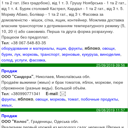
1 та 2 гат. (без градобою), від 1 т. 3. Грушу Ноябрська - 1 та 2 гат.,
від 1 т. 4. Буряк столовий Кастрел, Кардіал - 1 та 2 гат., від 3 т. 5.
Моркву Абако, Болівар - 1 та 2 гат., від 3 т. Фасовка за
домовленістю - мішок, сітка, ящик, контейнер. Можлива доставка
власним транспортом з дотриманням температурного режиму (5,
10, 20 т) або самовивіз. Перша та друга форма розрахунку.
Працюєм без предоплат.
Тел
: +38 067-548-83-35
яблоко
оборудование и материалы
,
ящик
,
фрукты
,
,
овощи
,
буряк
,
лук
,
морковь
,
транспорт
,
зерновые
,
кукуруза
,
виноделие
,
солод
,
услуги
,
фасовка
,
25/09/2019 09:56
Продаж
ООО "Сандора"
, Николаев, Миколаївська обл.
Продаём выжимки (жмых) и брак томатов, яблок, моркови, пюре
сброженное (разные виды). Большой объём.
Тел
: +380990771341
E-mail
:
яблоко
фрукты
,
,
овощи
,
морковь
,
томат
,
побочные продукты
,
жмых
,
09/08/2019 11:57
Продаж
ООО "Колос"
, Граденицы, Одеська обл.
Реализуем первый урожай из молодого сада: черешня (Регина и