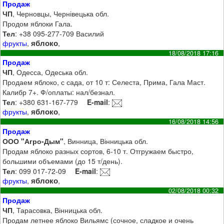
Продаж
ЧП
, Черновцы, Чернівецька обл.
Продом яблоки Гала.
Тел
: +38 095-277-709 Василий
яблоко
фрукты
,
,
18/08/2018 17:16
Продаж
ЧП
, Одесса, Одеська обл.
Продаем яблоко, с сада, от 10 т: Селеста, Прима, Гала Маст.
Калибр 7+. Ф/оплаты: нал/безнал.
Тел
: +380 631-167-779
E-mail
:
яблоко
фрукты
,
,
16/08/2018 14:56
Продаж
ООО "Агро-Дым"
, Винница, Вінницька обл.
Продам яблоко разных сортов, 6-10 т. Отгружаем быстро,
большими объемами (до 15 т/день).
Тел
: 099 017-72-09
E-mail
:
яблоко
фрукты
,
,
02/08/2018 00:32
Продаж
ЧП
, Тарасовка, Вінницька обл.
Продам летнее яблоко Вильямс (сочное, сладкое и очень