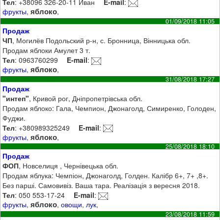
Тел
: +38096 326-20-11 Иван
E-mail
:
яблоко
фрукты
,
,
01/09/2018 11:05
Продаж
ЧП
, Могилёв Подольский р-н, с. Бронница, Вінницька обл.
Продам яблоки Амулет 3 т.
Тел
: 0963760299
E-mail
:
яблоко
фрукты
,
,
31/08/2018 17:27
Продаж
"интеп"
, Кривой рог, Дніпропетрівська обл.
Продам яблоко: Гала, Чемпион, Джонаголд, Симиренко, Голоден,
Фуджи.
Тел
: +380989325249
E-mail
:
яблоко
фрукты
,
,
25/08/2018 18:10
Продаж
ФОП
, Новселиця , Чернівецька обл.
Продам яблука: Чемпіон, Джонаголд, Голден. Калібр 6+, 7+ ,8+.
Без парші. Самовивіз. Ваша тара. Реалізація з вересня 2018.
Тел
: 050 553-17-24
E-mail
:
яблоко
фрукты
,
,
овощи
,
лук
,
23/08/2018 11:59