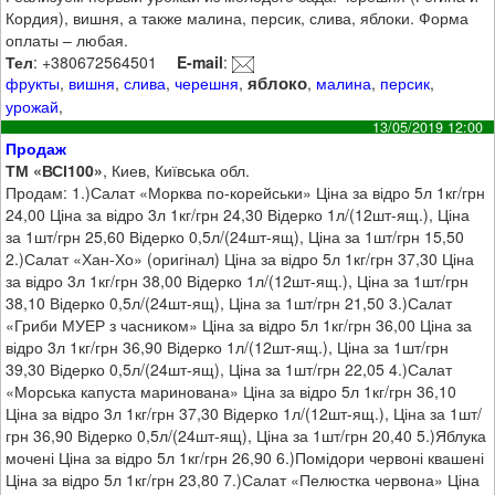
Кордия), вишня, а также малина, персик, слива, яблоки. Форма
оплаты – любая.
Тел
: +380672564501
E-mail
:
яблоко
фрукты
,
вишня
,
слива
,
черешня
,
,
малина
,
персик
,
урожай
,
13/05/2019 12:00
Продаж
ТМ «ВСІ100»
, Киев, Київська обл.
Продам: 1.)Салат «Морква по-корейськи» Ціна за відро 5л 1кг/грн
24,00 Ціна за відро 3л 1кг/грн 24,30 Відерко 1л/(12шт-ящ.), Ціна
за 1шт/грн 25,60 Відерко 0,5л/(24шт-ящ), Ціна за 1шт/грн 15,50
2.)Салат «Хан-Хо» (оригінал) Ціна за відро 5л 1кг/грн 37,30 Ціна
за відро 3л 1кг/грн 38,00 Відерко 1л/(12шт-ящ.), Ціна за 1шт/грн
38,10 Відерко 0,5л/(24шт-ящ), Ціна за 1шт/грн 21,50 3.)Салат
«Гриби МУЕР з часником» Ціна за відро 5л 1кг/грн 36,00 Ціна за
відро 3л 1кг/грн 36,90 Відерко 1л/(12шт-ящ.), Ціна за 1шт/грн
39,30 Відерко 0,5л/(24шт-ящ), Ціна за 1шт/грн 22,05 4.)Салат
«Морська капуста маринована» Ціна за відро 5л 1кг/грн 36,10
Ціна за відро 3л 1кг/грн 37,30 Відерко 1л/(12шт-ящ.), Ціна за 1шт/
грн 36,90 Відерко 0,5л/(24шт-ящ), Ціна за 1шт/грн 20,40 5.)Яблука
мочені Ціна за відро 5л 1кг/грн 26,90 6.)Помідори червоні квашені
Ціна за відро 5л 1кг/грн 23,80 7.)Салат «Пелюстка червона» Ціна