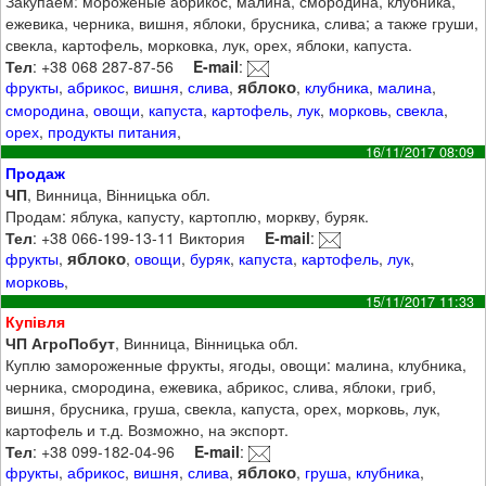
Закупаем: мороженые абрикос, малина, смородина, клубника,
ежевика, черника, вишня, яблоки, брусника, слива; а также груши,
свекла, картофель, морковка, лук, орех, яблоки, капуста.
Тел
: +38 068 287-87-56
E-mail
:
яблоко
фрукты
,
абрикос
,
вишня
,
слива
,
,
клубника
,
малина
,
смородина
,
овощи
,
капуста
,
картофель
,
лук
,
морковь
,
свекла
,
орех
,
продукты питания
,
16/11/2017 08:09
Продаж
ЧП
, Винница, Вінницька обл.
Продам: яблука, капусту, картоплю, моркву, буряк.
Тел
: +38 066-199-13-11 Виктория
E-mail
:
яблоко
фрукты
,
,
овощи
,
буряк
,
капуста
,
картофель
,
лук
,
морковь
,
15/11/2017 11:33
Купівля
ЧП АгроПобут
, Винница, Вінницька обл.
Куплю замороженные фрукты, ягоды, овощи: малина, клубника,
черника, смородина, ежевика, абрикос, слива, яблоки, гриб,
вишня, брусника, груша, свекла, капуста, орех, морковь, лук,
картофель и т.д. Возможно, на экспорт.
Тел
: +38 099-182-04-96
E-mail
:
яблоко
фрукты
,
абрикос
,
вишня
,
слива
,
,
груша
,
клубника
,