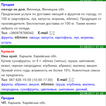
Продаж
овощи на дом
, Винница, Вінницька обл.
Предлагаем услуги по доставке овощей и фруктов по городу, от
100 кг (картофель, лук, капуста, морковь, яблоко). Продукция от
производителя. Бесплатная доставка от 100 кг. Также можно
забрать со склада.
Тел
: +380978768342
E-mail
:
яблоко
фрукты
,
,
овощи
,
капуста
,
картофель
,
лук
,
морковь
,
услуги
,
31/08/2017 07:24
Купівля
Наш край
, Харьков, Харківська обл.
Купим сухофрукты, от 5 т: яблоко (чипсы); груша; шиповник;
кизил; черная смородина; клубника; абрикос; малина; вишня.
Урожай этого года, влажность не более 10%. Компотные смеси
не предлагать.
Тел
: 067 626-15-00 (10.00-17.00)
E-mail
:
яблоко
фрукты
,
абрикос
,
вишня
,
,
груша
,
клубника
,
малина
,
смородина
,
сухофрукты
,
цветковые
,
шиповник
,
урожай
,
22/08/2017 21:45
Продаж
ЧП
, Харьков, Харківська обл.