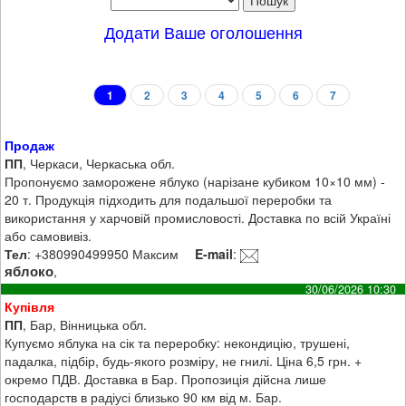
Додати Ваше оголошення
1
2
3
4
5
6
7
Продаж
ПП
, Черкаси, Черкаська обл.
Пропонуємо заморожене яблуко (нарізане кубиком 10×10 мм) -
20 т. Продукція підходить для подальшої переробки та
використання у харчовій промисловості. Доставка по всій Україні
або самовивіз.
Тел
: +380990499950 Максим
E-mail
:
яблоко
,
30/06/2026 10:30
Купівля
ПП
, Бар, Вінницька обл.
Купуємо яблука на сік та переробку: некондицію, трушені,
падалка, підбір, будь-якого розміру, не гнилі. Ціна 6,5 грн. +
окремо ПДВ. Доставка в Бар. Пропозиція дійсна лише
господарств в радіусі близько 90 км від м. Бар.