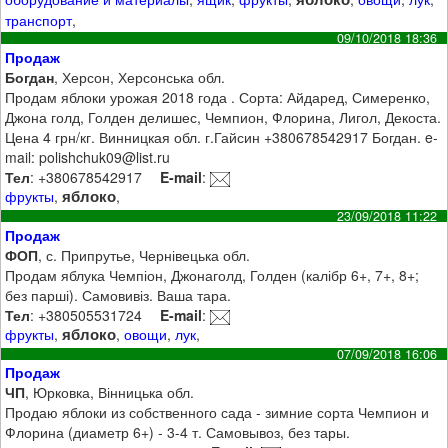
транспорт
,
09/10/2018 18:36
Продаж
Богдан
, Херсон, Херсонська обл.
Продам яблоки урожая 2018 года . Сорта: Айдаред, Симеренко,
Джона голд, Голден делишес, Чемпион, Флорина, Лигол, Декоста.
Цена 4 грн/кг. Винницкая обл. г.Гайсин +380678542917 Богдан. e-
mail: polishchuk09@list.ru
Тел
: +380678542917
E-mail
:
яблоко
фрукты
,
,
23/09/2018 11:22
Продаж
ФОП
, с. Припрутье, Чернівецька обл.
Продам яблука Чемпіон, Джонаголд, Голден (калібр 6+, 7+, 8+;
без парші). Самовивіз. Ваша тара.
Тел
: +380505531724
E-mail
:
яблоко
фрукты
,
,
овощи
,
лук
,
07/09/2018 16:06
Продаж
ЧП
, Юрковка, Вінницька обл.
Продаю яблоки из собственного сада - зимние сорта Чемпион и
Флорина (диаметр 6+) - 3-4 т. Самовывоз, без тары.