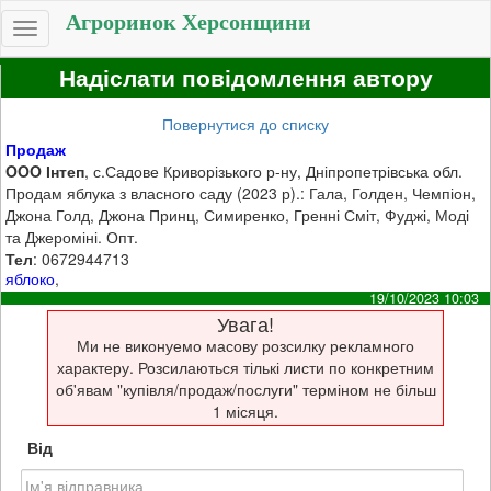
Агроринок Херсонщини
Toggle
navigation
Надіслати повідомлення автору
Повернутися до списку
Продаж
OOO Інтеп
, с.Садове Криворізького р-ну, Дніпропетрівська обл.
Продам яблука з власного саду (2023 р).: Гала, Голден, Чемпіон,
Джона Голд, Джона Принц, Симиренко, Гренні Сміт, Фуджі, Моді
та Джероміні. Опт.
Тел
: 0672944713
яблоко
,
19/10/2023 10:03
Увага!
Ми не виконуемо масову розсилку рекламного
характеру. Розсилаються тількі листи по конкретним
об'явам "купівля/продаж/послуги" терміном не більш
1 місяця.
Від