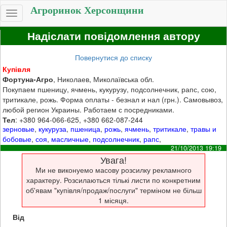
Агроринок Херсонщини
Toggle
navigation
Надіслати повідомлення автору
Повернутися до списку
Купівля
Фортуна-Агро
, Николаев, Миколаївська обл.
Покупаем пшеницу, ячмень, кукурузу, подсолнечник, рапс, сою,
тритикале, рожь. Форма оплаты - безнал и нал (грн.). Самовывоз,
любой регион Украины. Работаем с посредниками.
Тел
: +380 964-066-625, +380 662-087-244
зерновые
,
кукуруза
,
пшеница
,
рожь
,
ячмень
,
тритикале
,
травы и
бобовые
,
соя
,
масличные
,
подсолнечник
,
рапс
,
21/10/2013 19:19
Увага!
Ми не виконуемо масову розсилку рекламного
характеру. Розсилаються тількі листи по конкретним
об'явам "купівля/продаж/послуги" терміном не більш
1 місяця.
Від