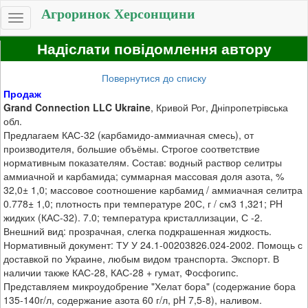
Агроринок Херсонщини
Toggle
navigation
Надіслати повідомлення автору
Повернутися до списку
Продаж
Grand Connection LLC Ukraine
, Кривой Рог, Дніпропетрівська
обл.
Предлагаем КАС-32 (карбамидо-аммиачная смесь), от
производителя, большие объёмы. Строгое соответствие
нормативным показателям. Состав: водный раствор селитры
аммиачной и карбамида; суммарная массовая доля азота, %
32,0± 1,0; массовое соотношение карбамид / аммиачная селитра
0.778± 1,0; плотность при температуре 20С, г / см3 1,321; РH
жидких (КАС-32). 7.0; температура кристаллизации, С -2.
Внешний вид: прозрачная, слегка подкрашенная жидкость.
Нормативный документ: ТУ У 24.1-00203826.024-2002. Помощь с
доставкой по Украине, любым видом транспорта. Экспорт. В
наличии также КАС-28, КАС-28 + гумат, Фосфогипс.
Представляем микроудобрение "Хелат бора" (содержание бора
135-140г/л, содержание азота 60 г/л, pH 7,5-8), наливом.