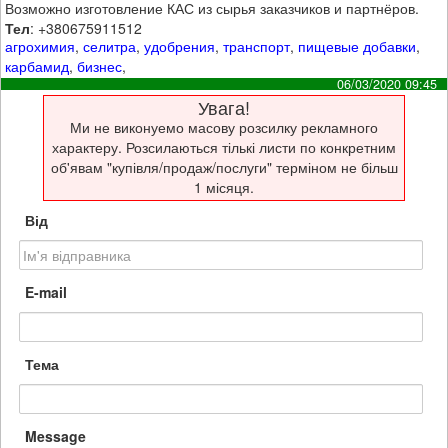
Возможно изготовление КАС из сырья заказчиков и партнёров.
Тел
: +380675911512
агрохимия
,
селитра
,
удобрения
,
транспорт
,
пищевые добавки
,
карбамид
,
бизнес
,
06/03/2020 09:45
Увага!
Ми не виконуемо масову розсилку рекламного
характеру. Розсилаються тількі листи по конкретним
об'явам "купівля/продаж/послуги" терміном не більш
1 місяця.
Від
E-mail
Тема
Message