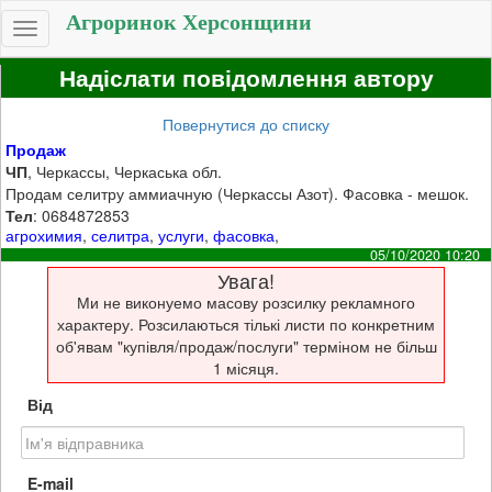
Агроринок Херсонщини
Toggle
navigation
Надіслати повідомлення автору
Повернутися до списку
Продаж
ЧП
, Черкассы, Черкаська обл.
Продам селитру аммиачную (Черкассы Азот). Фасовка - мешок.
Тел
: 0684872853
агрохимия
,
селитра
,
услуги
,
фасовка
,
05/10/2020 10:20
Увага!
Ми не виконуемо масову розсилку рекламного
характеру. Розсилаються тількі листи по конкретним
об'явам "купівля/продаж/послуги" терміном не більш
1 місяця.
Від
E-mail