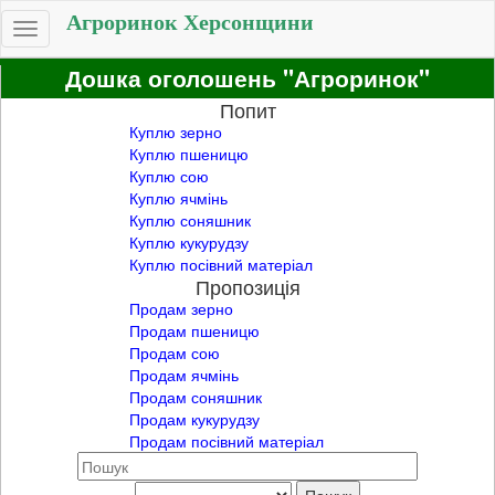
Агроринок Херсонщини
Toggle
navigation
Дошка оголошень "Агроринок"
Попит
Куплю зерно
Куплю пшеницю
Куплю сою
Куплю ячмінь
Куплю соняшник
Куплю кукурудзу
Куплю посівний матеріал
Пропозиція
Продам зерно
Продам пшеницю
Продам сою
Продам ячмінь
Продам соняшник
Продам кукурудзу
Продам посівний матеріал