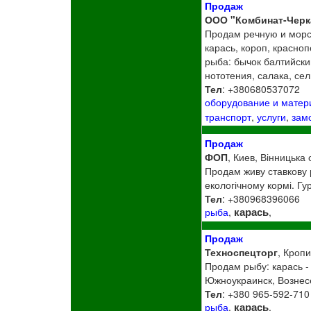
Продаж
ООО "Комбинат-Черк
Продам речную и морс
карась, короп, красноп
рыба: бычок балтийски
нототения, салака, се
Тел
: +380680537072
оборудование и мате
транспорт
,
услуги
,
зам
Продаж
ФОП
, Киев, Вінницька 
Продам живу ставкову ри
екологічному кормі. Гур
Тел
: +380968396066
карась
рыба
,
,
Продаж
Техноспецторг
, Кроп
Продам рыбу: карась - 
Южноукраинск, Вознесе
Тел
: +380 965-592-710
карась
рыба
,
,