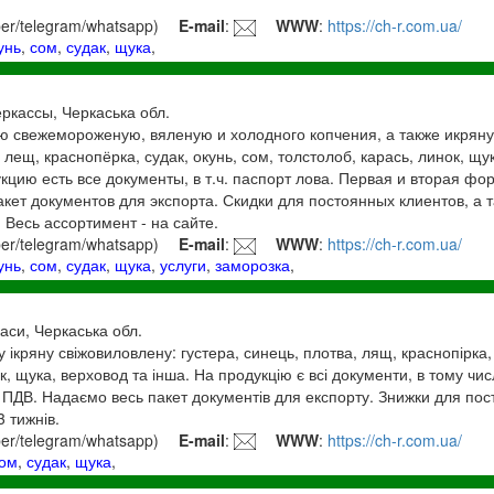
ber/telegram/whatsapp)
E-mail
:
WWW
:
https://ch-r.com.ua/
унь
,
сом
,
судак
,
щука
,
еркассы, Черкаська обл.
ю свежемороженую, вяленую и холодного копчения, а также икрян
, лещ, краснопёрка, судак, окунь, сом, толстолоб, карась, линок, щу
кцию есть все документы, в т.ч. паспорт лова. Первая и вторая фо
кет документов для экспорта. Скидки для постоянных клиентов, а 
 Весь ассортимент - на сайте.
ber/telegram/whatsapp)
E-mail
:
WWW
:
https://ch-r.com.ua/
унь
,
сом
,
судак
,
щука
,
услуги
,
заморозка
,
каси, Черкаська обл.
у ікряну свіжовиловлену: густера, синець, плотва, лящ, краснопірка, 
ок, щука, верховод та інша. На продукцію є всі документи, в тому чис
 ПДВ. Надаємо весь пакет документів для експорту. Знижки для пості
3 тижнів.
ber/telegram/whatsapp)
E-mail
:
WWW
:
https://ch-r.com.ua/
ом
,
судак
,
щука
,