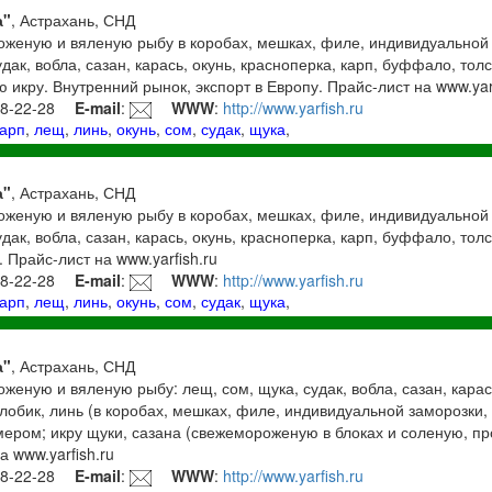
а"
, Астрахань, СНД
женую и вяленую рыбу в коробах, мешках, филе, индивидуальной 
судак, вобла, сазан, карась, окунь, красноперка, карп, буффало, толс
 икру. Внутренний рынок, экспорт в Европу. Прайс-лист на www.yarf
38-22-28
E-mail
:
WWW
:
http://www.yarfish.ru
карп
,
лещ
,
линь
,
окунь
,
сом
,
судак
,
щука
,
а"
, Астрахань, СНД
женую и вяленую рыбу в коробах, мешках, филе, индивидуальной 
судак, вобла, сазан, карась, окунь, красноперка, карп, буффало, тол
 Прайс-лист на www.yarfish.ru
38-22-28
E-mail
:
WWW
:
http://www.yarfish.ru
карп
,
лещ
,
линь
,
окунь
,
сом
,
судак
,
щука
,
а"
, Астрахань, СНД
еную и вяленую рыбу: лещ, сом, щука, судак, вобла, сазан, карась
обик, линь (в коробах, мешках, филе, индивидуальной заморозки, в
ером; икру щуки, сазана (свежемороженую в блоках и соленую, пр
а www.yarfish.ru
38-22-28
E-mail
:
WWW
:
http://www.yarfish.ru