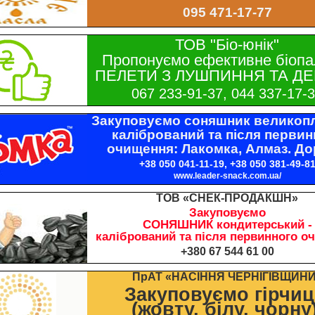
095 471-17-77
ТОВ "Біо-юнік"
Пропонуємо ефективне біопа
ПЕЛЕТИ З ЛУШПИННЯ ТА ДЕ
067 233-91-37, 044 337-17-
Закуповуємо соняшник великопл
калібрований та після первин
очищення: Лакомка, Алмаз. До
+38 050 041-11-19, +38 050 381-49-8
www.leader-snack.com.ua/
ТОВ «СНЕК-ПРОДАКШН»
Закуповуємо
СОНЯШНИК кондитерський -
калібрований та після первинного о
+380 67 544 61 00
ПрАТ «НАСІННЯ ЧЕРНІГІВЩИН
Закуповуємо гірчи
(жовту, білу, чорну)