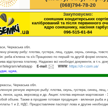
(068)794-78-20
Закуповуємо:
соняшник кондитерських сортів
калібрований та після первинного о
ядро соняшнику, насіння гарбу
096-515-61-84
аси, Черкаська обл.
ену річкову рибу: плотва, густера, лящ, судак, окунь, синець, товст
ія: риба в'ялена та х/к Працюємо по першій та другій формі оплати,
лива відстрочка платежу. Надаємо всі необхідні документи, в т.ч. до
er/telegram/whatsapp
E-mail
:
WWW
:
https://ch-r.com.ua/
удак
,
щука
,
еркассы, Черкаська обл.
енную речную икряную рыбу: плотва, окунь, густера, синец, лещ, 
к, ленок, щука, верховод и др. Акция: плотва икряная мартовская - 
Любой объем. Также в продаже готовая продукция - вяленая рыба и 
платы 1 и 2, НДС. Предоставляем паспорт лова и другие необходим