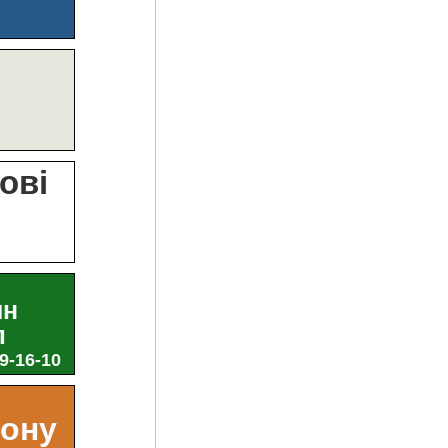
?
ові
и
ин
л
29-16-10
ьону