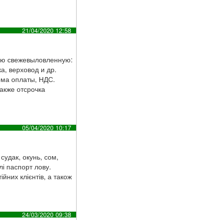
21/04/2020 12:58
ую свежевыловленную:
ка, верховод и др.
рма оплаты, НДС.
также отсрочка
05/04/2020 10:17
судак, окунь, сом,
лі паспорт лову.
йних клієнтів, а також
24/03/2020 09:38