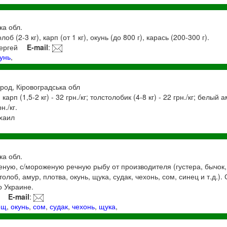
ка обл.
б (2-3 кг), карп (от 1 кг), окунь (до 800 г), карась (200-300 г).
ергей
E-mail
:
унь
,
род, Кіровоградська обл
п (1,5-2 кг) - 32 грн./кг; толстолобик (4-8 кг) - 22 грн./кг; белый аму
н./кг.
ихаил
ка обл.
ную, с/мороженую речную рыбу от производителя (густера, бычок,
толоб, амур, плотва, окунь, щука, судак, чехонь, сом, синец и т.д.)
о Украине.
E-mail
:
ещ
,
окунь
,
сом
,
судак
,
чехонь
,
щука
,