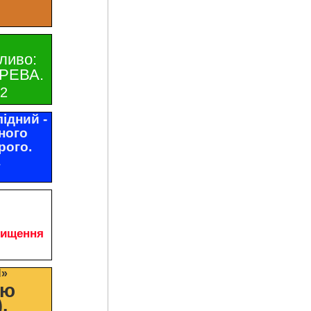
ливо:
РЕВА.
32
ідний -
ного
рого.
1
чищення
И»
цю
.