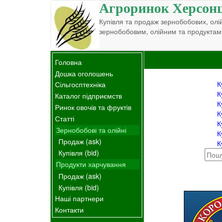
Агроринок Херсон
Купівля та продаж зернобобових, олій
зернобобовим, олійним та продуктам
Головна
Дошка оголошень
К
Сільгосптехніка
К
Каталог підприємств
К
Ринок овочів та фруктів
К
Статті
К
Зернобобові та олійні
К
Продаж (ask)
К
Купівля (bid)
Продукти харчування
Продаж (ask)
Купівля (bid)
Наші партнери
Контакти