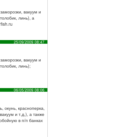
заморозки, вакуум и
толобик, линь), а
ish.ru
25/09/2009 08:47
заморозки, вакуум и
столобик, линь);
06/05/2009 08:06
, окунь, красноперка,
акуум и т.д.), а также
обойную в п/п банках