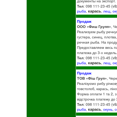
документы на экспорт.
Тел
: 098 111-23-45 (vi
карась
рыба
,
,
лещ
,
ок
Продаж
ООО «Фиш Групп»
, Ч
Реализуем рыбу речну
густера, синец, плотва
речная рыба. На проду
Предоставляем весь па
платежа до 3-х недель.
Тел
: 098 111-23-45 (vi
карась
рыба
,
,
лещ
,
ок
Продаж
ТОВ «Фіш Груп»
, Чер
Реалізуємо рибу річков
товстолоб, карась, лін
Форма оплати 1 та 2, з
відстрочка платежу до 
Тел
: 098 111-23-45 (vi
карась
рыба
,
,
окунь
,
с