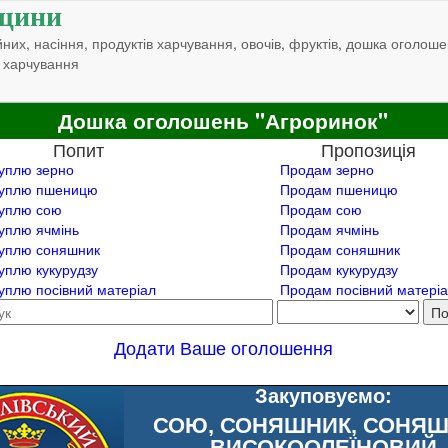
щини
них, насіння, продуктів харчування, овочів, фруктів, дошка оголоше
 харчування
Дошка оголошень "Агроринок"
Попит
Пропозиція
уплю зерно
Продам зерно
уплю пшеницю
Продам пшеницю
уплю сою
Продам сою
уплю ячмінь
Продам ячмінь
уплю соняшник
Продам соняшник
уплю кукурудзу
Продам кукурудзу
уплю посівний матеріал
Продам посівний матері
Додати Ваше оголошення
Закуповуємо:
СОЮ, СОНЯШНИК, СОНЯ
ВИСОКООЛЕЇНОВИЙ