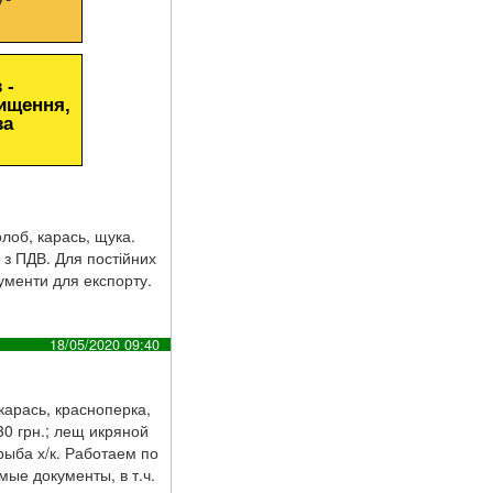
 -
чищення,
за
олоб, карась, щука.
 з ПДВ. Для постійних
кументи для експорту.
18/05/2020 09:40
карась, красноперка,
30 грн.; лещ икряной
рыба х/к. Работаем по
ые документы, в т.ч.