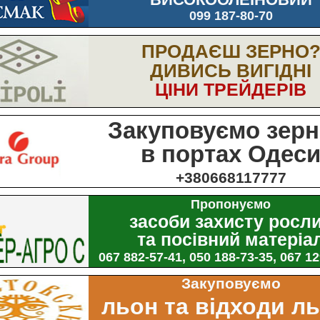
099 187-80-70
ПРОДАЄШ ЗЕРНО
ДИВИСЬ ВИГІДНІ
ЦІНИ ТРЕЙДЕРІВ
Закуповуємо зерн
в портах Одес
+380668117777
Пропонуємо
засоби захисту росл
та посівний матеріа
067 882-57-41, 050 188-73-35, 067 1
Закуповуємо
льон та відходи л