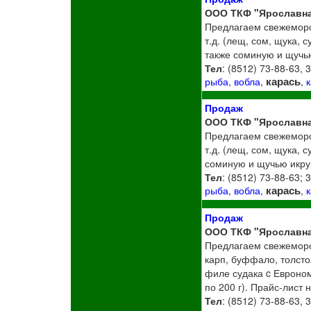
ООО ТКФ "Ярославн
Предлагаем свежеморо
т.д. (лещ, сом, щука, 
также соминую и щучью
Тел
: (8512) 73-88-63, 
карась
рыба
,
вобла
,
,
Продаж
ООО ТКФ "Ярославн
Предлагаем свежеморо
т.д. (лещ, сом, щука, 
соминую и щучью икру.
Тел
: (8512) 73-88-63; 
карась
рыба
,
вобла
,
,
Продаж
ООО ТКФ "Ярославн
Предлагаем свежеморож
карп, буффало, толстол
филе судака c Евроном
по 200 г). Прайс-лист н
Тел
: (8512) 73-88-63, 