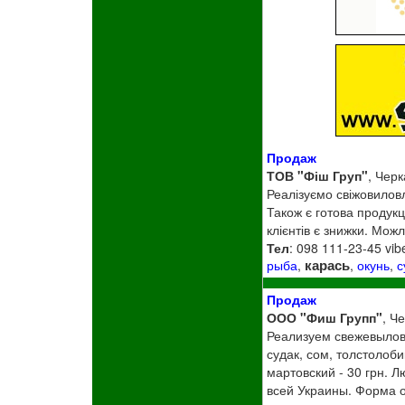
Продаж
ТОВ "Фіш Груп"
, Черк
Реалізуємо свіжовиловл
Також є готова продукц
клієнтів є знижки. Мож
Тел
: 098 111-23-45 vib
карась
рыба
,
,
окунь
,
с
Продаж
ООО "Фиш Групп"
, Ч
Реализуем свежевыловл
судак, сом, толстолоби
мартовский - 30 грн. 
всей Украины. Форма о