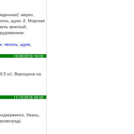
жденная): жерех,
ехонь, щука. 2. Морская
кунь красный,
орудованием.
м
,
чехонь
,
щука
,
15/08/2019 16:00
2-0,5 кг). Вирощена на
11/10/2018 09:00
продзержинск, Умань,
ировоград).