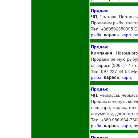
Продаж
ЧП
, Полтава, Полтавсь
Продадим рыбу: толстоло
Тел
: +380506350995 С
карась
рыба
,
,
карп
,
ок
Продаж
Компания
, Новомирго
Продаем речную рыбу: кар
кг; карась (300 г) - 17 гр
Тел
: 097 237-44-54 М
карась
рыба
,
,
карп
,
Продаж
ЧП
, Черкассы, Черкась
Продам вяленую, копче
лещ,карп, карась, толс
документы, доставка п
Тел
: +380 986-964-760
карась
рыба
,
,
карп
,
л
Продаж