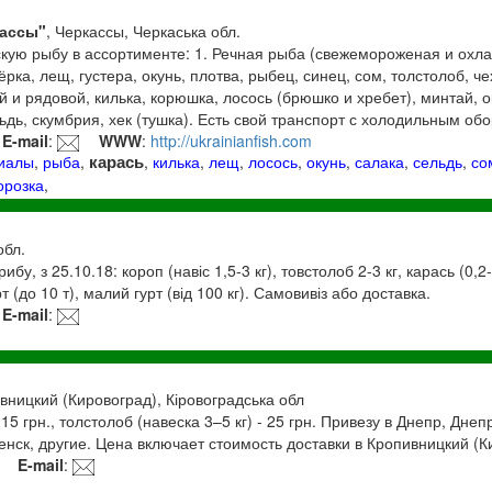
ассы"
, Черкассы, Черкаська обл.
кую рыбу в ассортименте: 1. Речная рыба (свежемороженая и охла
ёрка, лещ, густера, окунь, плотва, рыбец, синец, сом, толстолоб, ч
й и рядовой, килька, корюшка, лосось (брюшко и хребет), минтай, о
льдь, скумбрия, хек (тушка). Есть свой транспорт с холодильным об
E-mail
:
WWW
:
http://ukrainianfish.com
карась
риалы
,
рыба
,
,
килька
,
лещ
,
лосось
,
окунь
,
салака
,
сельдь
,
со
орозка
,
обл.
бу, з 25.10.18: короп (навіс 1,5-3 кг), товстолоб 2-3 кг, карась (0,
т (до 10 т), малий гурт (від 100 кг). Самовивіз або доставка.
E-mail
:
ивницкий (Кировоград), Кіровоградська обл
15 грн., толстолоб (навеска 3–5 кг) - 25 грн. Привезу в Днепр, Дне
нск, другие. Цена включает стоимость доставки в Кропивницкий (К
E-mail
: