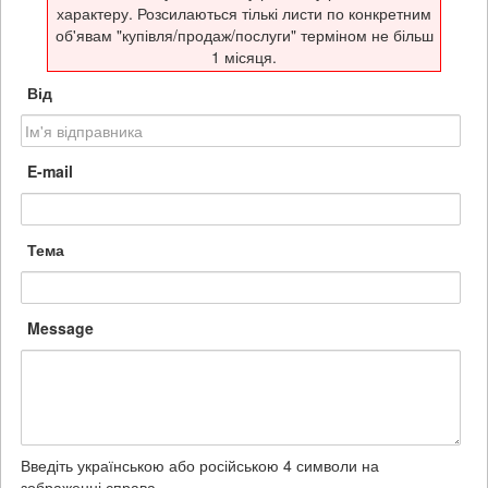
характеру. Розсилаються тількі листи по конкретним
об'явам "купівля/продаж/послуги" терміном не більш
1 місяця.
Від
E-mail
Тема
Message
Введіть українською або російською 4 символи на
зображенні справа.