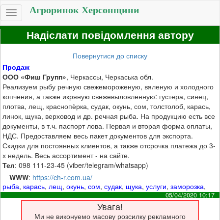
Агроринок Херсонщини
Toggle
navigation
Надіслати повідомлення автору
Повернутися до списку
Продаж
ООО «Фиш Групп»
, Черкассы, Черкаська обл.
Реализуем рыбу речную свежемороженую, вяленую и холодного
копчения, а также икряную свежевыловленную: густера, синец,
плотва, лещ, краснопёрка, судак, окунь, сом, толстолоб, карась,
линок, щука, верховод и др. речная рыба. На продукцию есть все
документы, в т.ч. паспорт лова. Первая и вторая форма оплаты,
НДС. Предоставляем весь пакет документов для экспорта.
Скидки для постоянных клиентов, а также отсрочка платежа до 3-
х недель. Весь ассортимент - на сайте.
Тел
: 098 111-23-45 (viber/telegram/whatsapp)
WWW
:
https://ch-r.com.ua/
рыба
,
карась
,
лещ
,
окунь
,
сом
,
судак
,
щука
,
услуги
,
заморозка
,
05/04/2020 10:17
Увага!
Ми не виконуемо масову розсилку рекламного