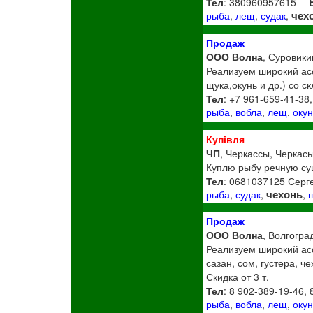
Тел
: 380960957615
чех
рыба
,
лещ
,
судак
,
Продаж
ООО Волна
, Суровики
Реализуем широкий асс
щука,окунь и др.) со с
Тел
: +7 961-659-41-38
рыба
,
вобла
,
лещ
,
окун
Купівля
ЧП
, Черкассы, Черкась
Куплю рыбу речную суш
Тел
: 0681037125 Серг
чехонь
рыба
,
судак
,
,
Продаж
ООО Волна
, Волгогра
Реализуем широкий ас
сазан, сом, густера, ч
Скидка от 3 т.
Тел
: 8 902-389-19-46,
рыба
,
вобла
,
лещ
,
окун