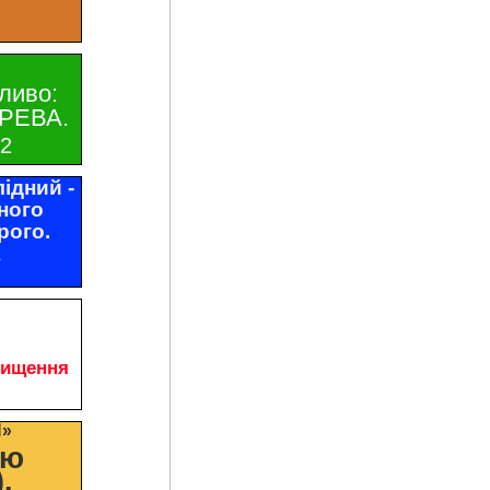
ливо:
РЕВА.
32
ідний -
ного
рого.
1
чищення
И»
цю
.