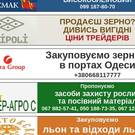
099 187-80-70
ПРОДАЄШ ЗЕРНО
ДИВИСЬ ВИГІДНІ
ЦІНИ ТРЕЙДЕРІВ
Закуповуємо зерн
в портах Одес
+380668117777
Пропонуємо
засоби захисту росл
та посівний матеріа
067 882-57-41, 050 188-73-35, 067 1
Закуповуємо
льон та відходи л