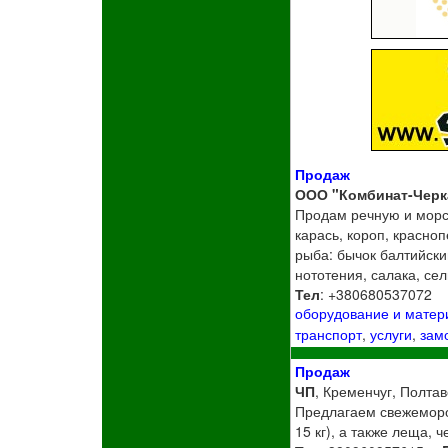
Продаж
ООО "Комбинат-Черк
Продам речную и морс
карась, короп, красноп
рыба: бычок балтийски
нототения, салака, се
Тел
: +380680537072
оборудование и мате
транспорт
,
услуги
,
зам
Продаж
ЧП
, Кременчуг, Полтав
Предлагаем свежеморо
15 кг), а также леща, 