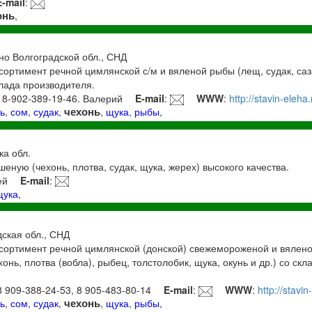
E-mail
:
онь
,
но Волгоградской обл., СНД
ортимент речной цимлянской с/м и вяленой рыбы (лещ, судак, саза
клада производителя.
, 8-902-389-19-46. Валерий
E-mail
:
WWW
:
http://stavin-eleha
чехонь
ь
,
сом
,
судак
,
,
щука
,
рыбы
,
ка обл.
еную (чехонь, плотва, судак, щука, жерех) высокого качества.
ей
E-mail
:
щука
,
дская обл., СНД
сортимент речной цимлянской (донской) свежемороженой и вялено
ехонь, плотва (вобла), рыбец, толстолобик, щука, окунь и др.) со ск
 8 909-388-24-53, 8 905-483-80-14
E-mail
:
WWW
:
http://stavi
чехонь
ь
,
сом
,
судак
,
,
щука
,
рыбы
,