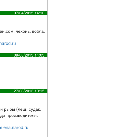
07/04/2015 14:10
н,сом, чехонь, вобла,
.narod.ru
09/08/2013 14:03
27/03/2013 10:15
й рыбы (лещ, судак,
лада производителя.
n-elena.narod.ru