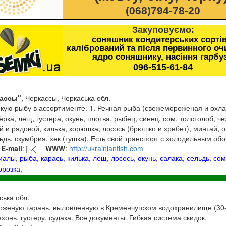
(068)794-78-20
Закуповуємо:
соняшник кондитерських сортів
калібрований та після первинного о
ядро соняшнику, насіння гарбу
096-515-61-84
ассы"
, Черкассы, Черкаська обл.
кую рыбу в ассортименте: 1. Речная рыба (свежемороженая и охла
ёрка, лещ, густера, окунь, плотва, рыбец, синец, сом, толстолоб, ч
й и рядовой, килька, корюшка, лосось (брюшко и хребет), минтай, о
льдь, скумбрия, хек (тушка). Есть свой транспорт с холодильным об
E-mail
:
WWW
:
http://ukrainianfish.com
риалы
,
рыба
,
карась
,
килька
,
лещ
,
лосось
,
окунь
,
салака
,
сельдь
,
со
орозка
,
ська обл.
женую тарань, выловленную в Кременчугском водохранилище (30-
чехонь, густеру, судака. Все документы. Гибкая система скидок.