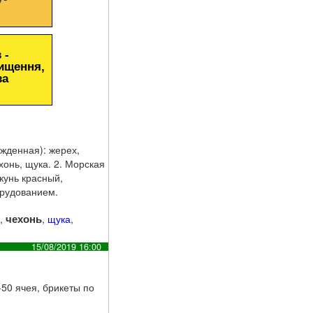
 -
чищення,
за
жденная): жерех,
ехонь, щука. 2. Морская
кунь красный,
орудованием.
чехонь
м
,
,
щука
,
15/08/2019 16:00
50 ячея, брикеты по