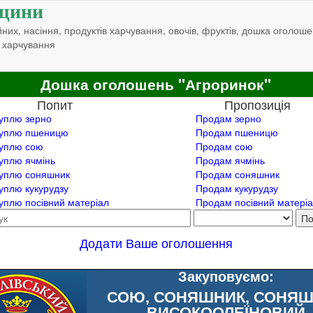
щини
них, насіння, продуктів харчування, овочів, фруктів, дошка оголоше
 харчування
Дошка оголошень "Агроринок"
Попит
Пропозиція
уплю зерно
Продам зерно
уплю пшеницю
Продам пшеницю
уплю сою
Продам сою
уплю ячмінь
Продам ячмінь
уплю соняшник
Продам соняшник
уплю кукурудзу
Продам кукурудзу
уплю посівний матеріал
Продам посівний матері
Додати Ваше оголошення
Закуповуємо:
СОЮ, СОНЯШНИК, СОНЯ
ВИСОКООЛЕЇНОВИЙ