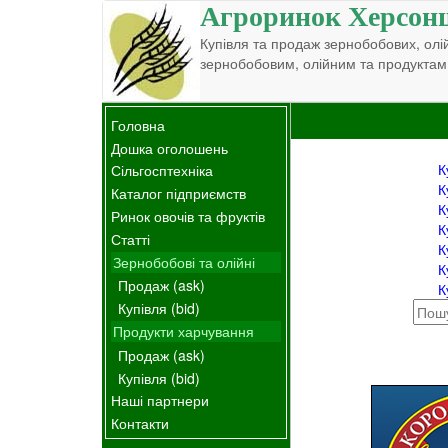
Агроринок Херсон
Купівля та продаж зернобобових, олій
зернобобовим, олійним та продуктам
Головна
Дошка оголошень
К
Сільгосптехніка
К
Каталог підприємств
К
Ринок овочів та фруктів
К
Статті
К
Зернобобові та олійні
К
Продаж (ask)
К
Купівля (bid)
Продукти харчування
Продаж (ask)
Купівля (bid)
Наші партнери
Контакти