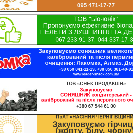
095 471-17-77
ТОВ "Біо-юнік"
Пропонуємо ефективне біопа
ПЕЛЕТИ З ЛУШПИННЯ ТА ДЕ
067 233-91-37, 044 337-17-
Закуповуємо соняшник великопл
калібрований та після первин
очищення: Лакомка, Алмаз. До
+38 050 041-11-19, +38 050 381-49-8
www.leader-snack.com.ua/
ТОВ «СНЕК-ПРОДАКШН»
Закуповуємо
СОНЯШНИК кондитерський -
калібрований та після первинного о
+380 67 544 61 00
ПрАТ «НАСІННЯ ЧЕРНІГІВЩИН
Закуповуємо гірчи
(жовту, білу, чорну)