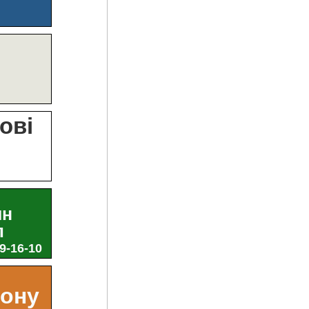
?
ові
и
ин
л
29-16-10
ьону