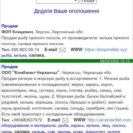
Додати Ваше оголошення
Продаж
ФОП Концевич
, Херсон, Херсонська обл.
Продам рыбу пряного посола, от производителя: килька пряного
посола, салака пряного посола.
Тел
: 050 823-09-74
E-mail
:
WWW
:
https://shopmobile.xyz/
салака
рыба
,
килька
,
,
08/02/2020 15:13
Продаж
ООО "Комбинат-Черкассы"
, Черкассы, Черкаська обл.
Продам речную и морскую рыбу в ассортименте: 1. Речная рыба
(свежемороженая и охлажденная): жерех, карась, короп,
краснопёрка, лещ, густера, окунь, плотва, рыбец, синец, сом,
толстолоб, чехонь, щука. 2. Морская рыба: бычок балтийский и
рядовой, килька, корюшка, лосось (брюшко и хребет), минтай,
окунь красный, нототения, салака, сельдь, скумбрия, хек (тушка).
Есть свой транспорт с холодильным оборудованием.
Тел
: +380680537072
E-mail
:
WWW
:
http://ukrainianfish.com
оборудование и материалы
,
рыба
,
карась
,
килька
,
лещ
,
лосось
,
салака
окунь
,
,
сельдь
,
сом
,
чехонь
,
щука
,
транспорт
,
услуги
,