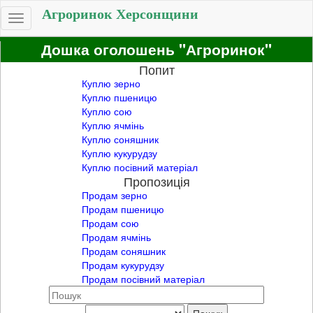
Агроринок Херсонщини
Toggle
navigation
Дошка оголошень "Агроринок"
Попит
Куплю зерно
Куплю пшеницю
Куплю сою
Куплю ячмінь
Куплю соняшник
Куплю кукурудзу
Куплю посівний матеріал
Пропозиція
Продам зерно
Продам пшеницю
Продам сою
Продам ячмінь
Продам соняшник
Продам кукурудзу
Продам посівний матеріал