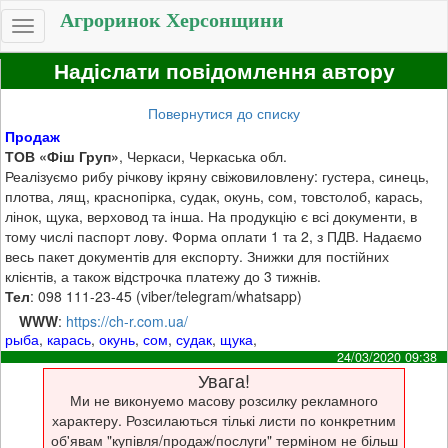
Агроринок Херсонщини
Toggle
navigation
Надіслати повідомлення автору
Повернутися до списку
Продаж
ТОВ «Фіш Груп»
, Черкаси, Черкаська обл.
Реалізуємо рибу річкову ікряну свіжовиловлену: густера, синець,
плотва, лящ, краснопірка, судак, окунь, сом, товстолоб, карась,
лінок, щука, верховод та інша. На продукцію є всі документи, в
тому числі паспорт лову. Форма оплати 1 та 2, з ПДВ. Надаємо
весь пакет документів для експорту. Знижки для постійних
клієнтів, а також відстрочка платежу до 3 тижнів.
Тел
: 098 111-23-45 (viber/telegram/whatsapp)
WWW
:
https://ch-r.com.ua/
рыба
,
карась
,
окунь
,
сом
,
судак
,
щука
,
24/03/2020 09:38
Увага!
Ми не виконуемо масову розсилку рекламного
характеру. Розсилаються тількі листи по конкретним
об'явам "купівля/продаж/послуги" терміном не більш