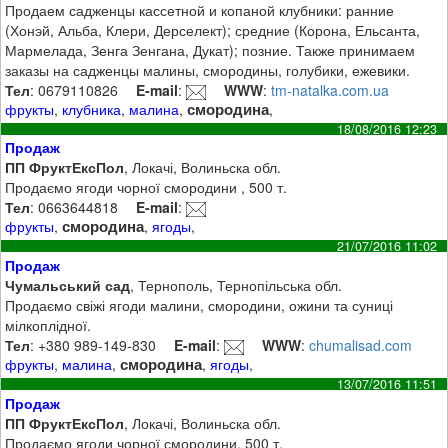
Продаем садженцы кассетной и копаной клубники: ранние
(Хонэй, Альба, Клери, Дерселект); средние (Корона, Ельсанта,
Мармелада, Зенга Зенгана, Дукат); позние. Также принимаем
заказы на садженцы малины, смородины, голубики, ежевики.
Тел
: 0679110826
E-mail
:
WWW
:
tm-natalka.com.ua
смородина
фрукты
,
клубника
,
малина
,
,
18/08/2016 12:23
Продаж
ПП ФруктЕксПол
, Локачі, Волиньска обл.
Продаємо ягоди чорної смородини , 500 т.
Тел
: 0663644818
E-mail
:
смородина
фрукты
,
,
ягоды
,
21/07/2016 11:02
Продаж
Чумальський сад
, Тернополь, Тернопільська обл.
Продаємо свіжі ягоди малини, смородини, ожини та суниці
мілкоплідної.
Тел
: +380 989-149-830
E-mail
:
WWW
:
chumalisad.com
смородина
фрукты
,
малина
,
,
ягоды
,
13/07/2016 11:51
Продаж
ПП ФруктЕксПол
, Локачі, Волиньска обл.
Продаємо ягоди чорної смородини, 500 т.