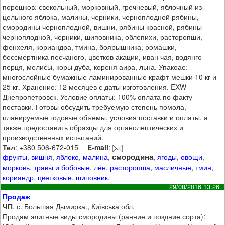
порошков: свекольный, морковный, гречневый, яблочный из
цельного яблока, малины, черники, черноплодной рябины,
смородины черноплодной, вишни, рябины красной, рябины
черноплодной, черники, шиповника, облепихи, расторопши,
фенхеля, кориандра, тмина, боярышника, ромашки,
бессмертника песчаного, цветков акации, иван чая, водянго
перця, мелисы, коры дуба, кореня аира, льна. Упакоае:
многослойные бумажные ламинированные крафт-мешки 10 кг и
25 кг. Хранение: 12 месяцев с даты изготовления. EXW –
Днепропетровск. Условие оплаты: 100% оплата по факту
поставки. Готовы обсудить требуемую степень помола,
планируемые годовые объемы, условия поставки и оплаты, а
также предоставить образцы для органолептических и
производственных испытаний.
Тел
: +380 506-672-015
E-mail
:
смородина
фрукты
,
вишня
,
яблоко
,
малина
,
,
ягоды
,
овощи
,
морковь
,
травы и бобовые
,
лён
,
расторопша
,
масличные
,
тмин
,
кориандр
,
цветковые
,
шиповник
,
29/08/2016 13:26
Продаж
ЧП
, с. Большая Дымирка., Київська обл.
Продам элитные виды смородины (ранние и поздние сорта):