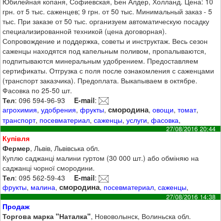
Юбилейная копаня, Софиевская, Бен Алдер, Холланд. Цена: 10
грн. от 5 тыс. саженцев; 9 грн. от 50 тыс. Минимальный заказ - 5
тыс. При заказе от 50 тыс. организуем автоматическую посадку
специализированной техникой (цена договорная).
Сопровождение и поддержка, советы и инструктаж. Весь сезон
саженцы находятся под капельным поливом, пропалываются,
подпитываются минеральным удобрением. Предоставляем
сертификаты. Отгрузка с поля после ознакомления с саженцами
(транспорт заказчика). Предоплата. Выкапываем в октябре.
Фасовка по 25-50 шт.
Тел
: 096 594-96-93
E-mail
:
смородина
агрохимия
,
удобрения
,
фрукты
,
,
овощи
,
томат
,
транспорт
,
посевматериал
,
саженцы
,
услуги
,
фасовка
,
27/08/2016 20:44
Купівля
Фермер
, Львів, Львівська обл.
Куплю саджанці малини гуртом (30 000 шт.) або обміняю на
саджанці чорної смородини.
Тел
: 095 562-59-43
E-mail
:
смородина
фрукты
,
малина
,
,
посевматериал
,
саженцы
,
27/08/2016 14:38
Продаж
Торгова марка "Наталка"
, Нововолынск, Волиньска обл.