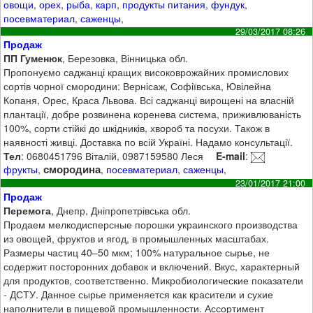
овощи
,
орех
,
рыба
,
карп
,
продукты питания
,
фундук
,
посевматериал
,
саженцы
,
29/03/2017 08:26
Продаж
ПП Гуменюк
, Березовка, Вінницька обл.
Пропонуємо саджанці кращих високоврожайних промислових
сортів чорної смородини: Вернісаж, Софіївська, Ювілейна
Копаня, Орес, Краса Львова. Всі саджанці вирощені на власній
плантації, добре розвинена коренева система, приживлюваність
100%, сорти стійкі до шкідників, хвороб та посухи. Також в
наявності живці. Доставка по всій Україні. Надамо консультації.
Тел
: 0680451796 Віталій, 0987159580 Леся
E-mail
:
смородина
фрукты
,
,
посевматериал
,
саженцы
,
23/01/2017 21:00
Продаж
Перемога
, Днепр, Дніпропетрівська обл.
Продаем мелкодисперсные порошки украинского производства
из овощей, фруктов и ягод, в промышленных масштабах.
Размеры частиц 40–50 мкм; 100% натуральное сырье, не
содержит посторонних добавок и включений. Вкус, характерный
для продуктов, соответственно. Микробиологические показатели
- ДСТУ. Данное сырье применяется как красители и сухие
наполнители в пищевой промышленности. Ассортимент