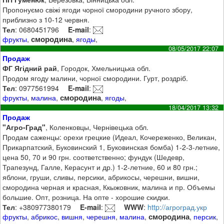
Пропонуємо свіжі ягоди чорної смородини ручного збору,
приблизно з 10-12 червня.
Тел
: 0680451796
E-mail
:
смородина
фрукты
,
,
ягоды
,
08/05/2017 22:07
Продаж
ФГ Ягідний рай
, Городок, Хмельницька обл.
Продом ягоду малини, чорної смородини. Гурт, роздріб.
Тел
: 0977561994
E-mail
:
смородина
фрукты
,
малина
,
,
ягоды
,
18/04/2017 13:32
Продаж
"Агро-Град"
, Коленковцы, Чернівецька обл.
Продам саженцы: орехи грецкие (Идеал, Кочереженко, Великан,
Прикарпатский, Буковинский 1, Буковинская бомба) 1-2-3-летние,
цена 50, 70 и 90 грн. соответственно; фундук (Шедевр,
Трапезунд, Галле, Керасунт и др.) 1-2-летние, 60 и 80 грн.;
яблони, груши, сливы, персики, абрикосы, черешни, вишни,
смородина черная и красная, Ккыжовник, малина и пр. Объемы
большие. Опт, розница. На опте - хорошие скидки.
Тел
: +380977380179
E-mail
:
WWW
:
http://агроград.укр
смородина
фрукты
,
абрикос
,
вишня
,
черешня
,
малина
,
,
персик
,