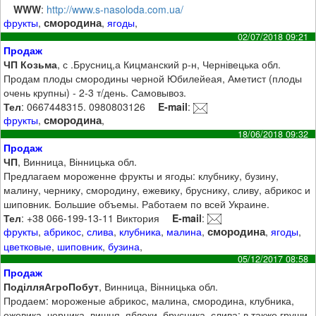
WWW
:
http://www.s-nasoloda.com.ua/
смородина
фрукты
,
,
ягоды
,
02/07/2018 09:21
Продаж
ЧП Козьма
, с .Брусниц,а Кицманский р-н, Чернівецька обл.
Продам плоды смородины черной Юбилейеая, Аметист (плоды
очень крупны) - 2-3 т/день. Самовывоз.
Тел
: 0667448315. 0980803126
E-mail
:
смородина
фрукты
,
,
18/06/2018 09:32
Продаж
ЧП
, Винница, Вінницька обл.
Предлагаем мороженне фрукты и ягоды: клубнику, бузину,
малину, чернику, смородину, ежевику, бруснику, сливу, абрикос и
шиповник. Большие объемы. Работаем по всей Украине.
Тел
: +38 066-199-13-11 Виктория
E-mail
:
смородина
фрукты
,
абрикос
,
слива
,
клубника
,
малина
,
,
ягоды
,
цветковые
,
шиповник
,
бузина
,
05/12/2017 08:58
Продаж
ПоділляАгроПобут
, Винница, Вінницька обл.
Продаем: мороженые абрикос, малина, смородина, клубника,
ежевика, черника, вишня, яблоки, брусника, слива; в также груши,