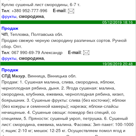
Куплю сушеный лист смородины, 6-7 т.
Тел
: +380 952-777-996
E-mail
:
смородина
фрукты
,
,
05/12/2019 18:16
Продаж
ЧП
, Тепловка, Полтавська обл.
Продаю свежую черную смородину различных сортов. Ручной
сбор. Опт.
Тел
: 067 990-69-79 Александр
E-mail
:
смородина
фрукты
,
,
19/06/2019 20:48
Продаж
СПД Мазур
, Винница, Вінницька обл.
Продам: 1. Сушеная малина, слива, смородина, яблоки,
черноплодная рябина, дыня. 2. Ягода сушеная: малина,
смородина, клубника, ежевика, черноплодная рябина, кизил,
боярышник. 3. Сушеные фрукты: слива (без косточки); яблоки
(без кожуры и семенной камеры); нарезка; яблоки-слайсы
нечищеные. 4. Сушеные овощи: помидор без специй, со
специями, 5. Пряности: сушеный укроп, петрушка. 6. Сушеный
лист: смородина, ежевика, малина. Фасовка: Зип-пакет: 100-1000
г; ящик: 2-10 кг; мешок: 12-25 кг. Осуществляем помол ягод и