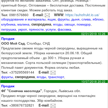
фруктов по желанию заказчика. Опт, розница. Розница -
приятный бонус. Оптовикам – бесплатная доставка. Постоянным
клиентам скидки. Можем работать под заказ.
Тел
: 0981576860
E-mail
:
WWW
:
https://suhofrukt.io.ua/
оборудование и материалы
,
ящик
,
фрукты
,
дыня
,
слива
,
яблоко
,
смородина
клубника
,
малина
,
,
ягоды
,
овощи
,
помидор
,
петрушка
,
укроп
,
пряности
,
услуги
,
фасовка
,
02/01/2019 10:26
Продаж
ООО Мой Сад
, Столбцы, СНД
Предлагаем свежие ягоды черной смородины, выращенные на
белорусской земле. Уборка начинается 20.06.18. Общий
предполагаемый объем - до 300 т. Уборка ручная и
механическая. Сорта польской селекции (транспортабельные).
Полный пакет документов. Форма оплаты любая.
Тел
: +375295569144
E-mail
:
смородина
фрукты
,
,
ягоды
,
транспорт
,
10/07/2018 20:22
Продаж
ФГ "Сонячна насолода"
, Городок, Львівська обл.
Продамо ягоди чорної смородини, вирощені на плантаціях
нашого господарства. Збір комбайном.
Тел
: +380676732821
E-mail
: