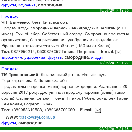
смородина
фрукты
,
клубника
,
,
19/06/2017 13:30
Продаж
ЧП Клименко
, Киев, Київська обл.
Продам ягоды смородины черной Ленинградский Великан (с 10
июля). Ручной сбор. Собственный огород. Смородина полностью
органическая, без опрыскивания, удобрений и агродобавок.
Віращена в экологически чистой зоне ( 150 км от Киева).
Тел
: 0677950214, 0500376357 Галина Петровна
E-mail
:
смородина
агрохимия
,
удобрения
,
фрукты
,
,
ягоды
,
13/06/2017 21:27
Продаж
ТМ Трасковський
, Локачинський р-н, с. Маньків, вул.
Першотравнева,2, Волиньска обл.
Продам якісні черенки (живці) чорної смородини. Реалізація з 20
вересня 2017 року. Доступні для продажу черенки (живці) таких
сортів: Ювілейна Копаня, Тісель, Тітанія, Рубен, Бона, Бен Гарен,
Бен Конан, Гоферт, Тибен.
Тел
: +380958610528, +380685700689
E-mail
:
WWW
:
traskovskyi.com.ua
смородина
фрукты
,
,
02/06/2017 21:38