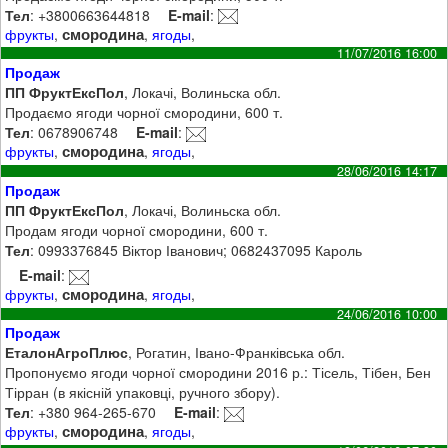
Тел
: +3800663644818
E-mail
:
смородина
фрукты
,
,
ягоды
,
11/07/2016 16:00
Продаж
ПП ФруктЕксПол
, Локачі, Волиньска обл.
Продаємо ягоди чорної смородини, 600 т.
Тел
: 0678906748
E-mail
:
смородина
фрукты
,
,
ягоды
,
28/06/2016 14:17
Продаж
ПП ФруктЕксПол
, Локачі, Волиньска обл.
Продам ягоди чорної смородини, 600 т.
Тел
: 0993376845 Віктор Іванович; 0682437095 Кароль
E-mail
:
смородина
фрукты
,
,
ягоды
,
24/06/2016 10:00
Продаж
ЕталонАгроПлюс
, Рогатин, Івано-Франківська обл.
Пропонуємо ягоди чорної смородини 2016 р.: Тісель, Тібен, Бен
Тірран (в якісній упаковці, ручного збору).
Тел
: +380 964-265-670
E-mail
:
смородина
фрукты
,
,
ягоды
,