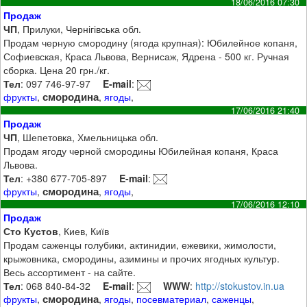
18/06/2016 07:30
Продаж
ЧП
, Прилуки, Чернігівська обл.
Продам черную смородину (ягода крупная): Юбилейное копаня,
Софиевская, Краса Львова, Вернисаж, Ядрена - 500 кг. Ручная
сборка. Цена 20 грн./кг.
Тел
: 097 746-97-97
E-mail
:
смородина
фрукты
,
,
ягоды
,
17/06/2016 21:40
Продаж
ЧП
, Шепетовка, Хмельницька обл.
Продам ягоду черной смородины Юбилейная копаня, Краса
Львова.
Тел
: +380 677-705-897
E-mail
:
смородина
фрукты
,
,
ягоды
,
17/06/2016 12:10
Продаж
Сто Кустов
, Киев, Київ
Продам саженцы голубики, актинидии, ежевики, жимолости,
крыжовника, смородины, азимины и прочих ягодных культур.
Весь ассортимент - на сайте.
Тел
: 068 840-84-32
E-mail
:
WWW
:
http://stokustov.in.ua
смородина
фрукты
,
,
ягоды
,
посевматериал
,
саженцы
,