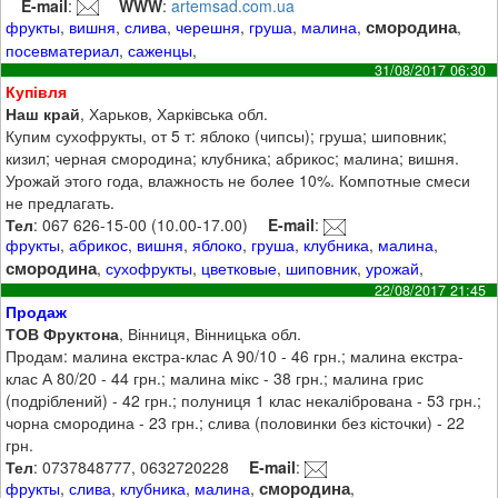
E-mail
:
WWW
:
artemsad.com.ua
смородина
фрукты
,
вишня
,
слива
,
черешня
,
груша
,
малина
,
,
посевматериал
,
саженцы
,
31/08/2017 06:30
Купівля
Наш край
, Харьков, Харківська обл.
Купим сухофрукты, от 5 т: яблоко (чипсы); груша; шиповник;
кизил; черная смородина; клубника; абрикос; малина; вишня.
Урожай этого года, влажность не более 10%. Компотные смеси
не предлагать.
Тел
: 067 626-15-00 (10.00-17.00)
E-mail
:
фрукты
,
абрикос
,
вишня
,
яблоко
,
груша
,
клубника
,
малина
,
смородина
,
сухофрукты
,
цветковые
,
шиповник
,
урожай
,
22/08/2017 21:45
Продаж
ТОВ Фруктона
, Вінниця, Вінницька обл.
Продам: малина екстра-клас А 90/10 - 46 грн.; малина екстра-
клас А 80/20 - 44 грн.; малина мікс - 38 грн.; малина грис
(подріблений) - 42 грн.; полуниця 1 клас некалібрована - 53 грн.;
чорна смородина - 23 грн.; слива (половинки без кісточки) - 22
грн.
Тел
: 0737848777, 0632720228
E-mail
:
смородина
фрукты
,
слива
,
клубника
,
малина
,
,