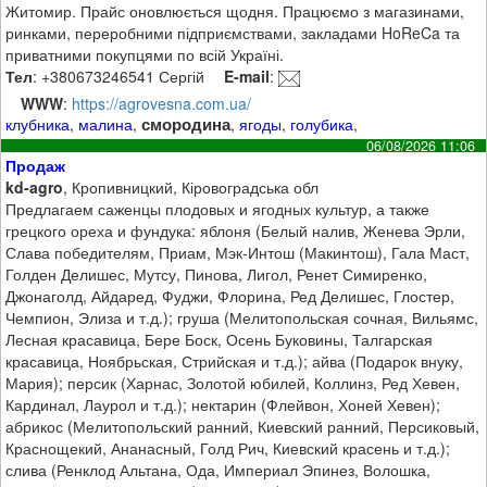
Житомир. Прайс оновлюється щодня. Працюємо з магазинами,
ринками, переробними підприємствами, закладами HoReCa та
приватними покупцями по всій Україні.
Тел
: +380673246541 Сергій
E-mail
:
WWW
:
https://agrovesna.com.ua/
смородина
клубника
,
малина
,
,
ягоды
,
голубика
,
06/08/2026 11:06
Продаж
kd-agro
, Кропивницкий, Кіровоградська обл
Предлагаем саженцы плодовых и ягодных культур, а также
грецкого ореха и фундука: яблоня (Белый налив, Женева Эрли,
Слава победителям, Приам, Мэк-Интош (Макинтош), Гала Маст,
Голден Делишес, Мутсу, Пинова, Лигол, Ренет Симиренко,
Джонаголд, Айдаред, Фуджи, Флорина, Ред Делишес, Глостер,
Чемпион, Элиза и т.д.); груша (Мелитопольская сочная, Вильямс,
Лесная красавица, Бере Боск, Осень Буковины, Талгарская
красавица, Ноябрьская, Стрийская и т.д.); айва (Подарок внуку,
Мария); персик (Харнас, Золотой юбилей, Коллинз, Ред Хевен,
Кардинал, Лаурол и т.д.); нектарин (Флейвон, Хоней Хевен);
абрикос (Мелитопольский ранний, Киевский ранний, Персиковый,
Краснощекий, Ананасный, Голд Рич, Киевский красень и т.д.);
слива (Ренклод Альтана, Ода, Империал Эпинез, Волошка,