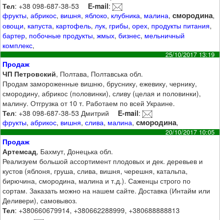
Тел
: +38 098-687-38-53
E-mail
:
смородина
фрукты
,
абрикос
,
вишня
,
яблоко
,
клубника
,
малина
,
,
овощи
,
капуста
,
картофель
,
лук
,
грибы
,
орех
,
продукты питания
,
бартер
,
побочные продукты
,
жмых
,
бизнес
,
мельничный
комплекс
,
25/10/2017 13:19
Продаж
ЧП Петровский
, Полтава, Полтавська обл.
Продам замороженные вишню, бруснику, ежевику, чернику,
смородину, абрикос (половинки), сливу (целая и половинки),
малину. Отгрузка от 10 т. Работаем по всей Украине.
Тел
: +38 098-687-38-53 Дмитрий
E-mail
:
смородина
фрукты
,
абрикос
,
вишня
,
слива
,
малина
,
,
20/10/2017 10:05
Продаж
Артемсад
, Бахмут, Донецька обл.
Реализуем большой ассортимент плодовых и дек. деревьев и
кустов (яблоня, груша, слива, вишня, черешня, катальпа,
бирючина, смородина, малина и т.д.). Саженцы строго по
сортам. Заказать можно на нашем сайте. Доставка (Интайм или
Деливери), самовывоз.
Тел
: +380660679914, +380662288999, +380688888813