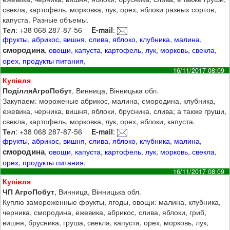
свекла, картофель, морковка, лук, орех, яблоки разных сортов,
капуста. Разные объемы.
Тел
: +38 068 287-87-56
E-mail
:
фрукты
,
абрикос
,
вишня
,
слива
,
яблоко
,
клубника
,
малина
,
смородина
,
овощи
,
капуста
,
картофель
,
лук
,
морковь
,
свекла
,
орех
,
продукты питания
,
16/11/2017 08:09
Купівля
ПоділляАгроПобут
, Винница, Вінницька обл.
Закупаем: мороженые абрикос, малина, смородина, клубника,
ежевика, черника, вишня, яблоки, брусника, слива; а также груши,
свекла, картофель, морковка, лук, орех, яблоки, капуста.
Тел
: +38 068 287-87-56
E-mail
:
фрукты
,
абрикос
,
вишня
,
слива
,
яблоко
,
клубника
,
малина
,
смородина
,
овощи
,
капуста
,
картофель
,
лук
,
морковь
,
свекла
,
орех
,
продукты питания
,
16/11/2017 08:09
Купівля
ЧП АгроПобут
, Винница, Вінницька обл.
Куплю замороженные фрукты, ягоды, овощи: малина, клубника,
черника, смородина, ежевика, абрикос, слива, яблоки, гриб,
вишня, брусника, груша, свекла, капуста, орех, морковь, лук,