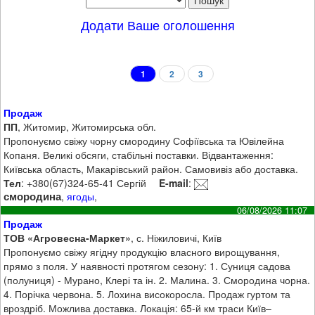
Додати Ваше оголошення
1
2
3
Продаж
ПП
, Житомир, Житомирська обл.
Пропонуємо свіжу чорну смородину Софіївська та Ювілейна
Копаня. Великі обсяги, стабільні поставки. Відвантаження:
Київська область, Макарівський район. Самовивіз або доставка.
Тел
: +380(67)324-65-41 Сергій
E-mail
:
смородина
,
ягоды
,
06/08/2026 11:07
Продаж
ТОВ «Агровесна-Маркет»
, с. Ніжиловичі, Київ
Пропонуємо свіжу ягідну продукцію власного вирощування,
прямо з поля. У наявності протягом сезону: 1. Суниця садова
(полуниця) - Мурано, Клері та ін. 2. Малина. 3. Смородина чорна.
4. Порічка червона. 5. Лохина високоросла. Продаж гуртом та
вроздріб. Можлива доставка. Локація: 65-й км траси Київ–