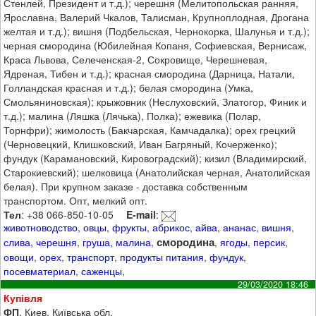
Стенлей, Президент и т.д.); черешня (Мелитопольская ранняя,
Ярославна, Валерий Чкалов, Талисман, Крупноплодная, Дрогана
желтая и т.д.); вишня (Подбельская, Чернокорка, Шалунья и т.д.);
черная смородина (Юбилейная Копаня, Софиевская, Вернисаж,
Краса Львова, Селеченская-2, Сокровище, Черешневая,
Ядреная, Тибен и т.д.); красная смородина (Дарница, Натали,
Голландская красная и т.д.); белая смородина (Умка,
Смольяниновская); крыжовник (Неслуховский, Златогор, Финик и
т.д.); малина (Ляшка (Лячька), Полка); ежевика (Полар,
Торнфри); жимолость (Бакчарская, Камчадалка); орех грецкий
(Черновецкий, Клишковский, Иван Багряный, Кочерженко);
фундук (Карамановский, Кировоградский); кизил (Владимирский,
Старокиевский); шелковица (Анатолийская черная, Анатолийская
белая). При крупном заказе - доставка собственным
транспортом. Опт, мелкий опт.
Тел
: +38 066-850-10-05
E-mail
:
животноводство
,
овцы
,
фрукты
,
абрикос
,
айва
,
ананас
,
вишня
,
смородина
слива
,
черешня
,
груша
,
малина
,
,
ягоды
,
персик
,
овощи
,
орех
,
транспорт
,
продукты питания
,
фундук
,
посевматериал
,
саженцы
,
29/03/2020 18:46
Купівля
ФП
, Киев, Київська обл.