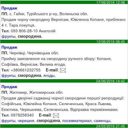
17/06/2016 12:08
Продаж
ПП
, с. Гайки, Турійського р-ну, Волиньска обл.
Продам чорну смородину Вернісаж, Ювіленна Копаня, приблизно
4 т. Тара покупця.
Тел
: 093 806-28-10 Анатолій
смородина
фрукты
,
,
13/06/2016 08:45
Продаж
ПП
, Чернівці, Чернівецька обл.
Прийму замовлення на смородину ручного збору: Копаня,
Софіївка, Вернісаж. Велика ягода.
Тел
: +380661232755
E-mail
:
смородина
фрукты
,
,
ягоды
,
04/06/2016 14:42
Продаж
ПП
, Житомир, Житомирська обл.
Продам дворічні саджанці чорної смородини першої репродукції:
Софійська, Ювілейна Копаня, Селеченська, Краса Львова,
Екзотика, Черешнева, Селеченська. Відправка перевізниками.
Тел
: 0978258340
E-mail
:
смородина
фрукты
,
черешня
,
,
посевматериал
,
саженцы
,
24/03/2016 21:46