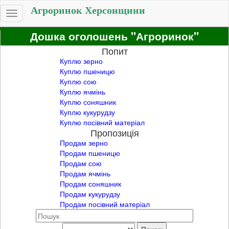
Агроринок Херсонщини
Toggle
navigation
Дошка оголошень "Агроринок"
Попит
Куплю зерно
Куплю пшеницю
Куплю сою
Куплю ячмінь
Куплю соняшник
Куплю кукурудзу
Куплю посівний матеріал
Пропозиція
Продам зерно
Продам пшеницю
Продам сою
Продам ячмінь
Продам соняшник
Продам кукурудзу
Продам посівний матеріал