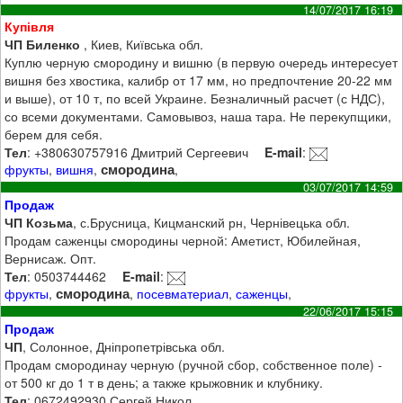
14/07/2017 16:19
Купівля
ЧП Биленко
, Киев, Київська обл.
Куплю черную смородину и вишню (в первую очередь интересует
вишня без хвостика, калибр от 17 мм, но предпочтение 20-22 мм
и выше), от 10 т, по всей Украине. Безналичный расчет (с НДС),
со всеми документами. Самовывоз, наша тара. Не перекупщики,
берем для себя.
Тел
: +380630757916 Дмитрий Сергеевич
E-mail
:
смородина
фрукты
,
вишня
,
,
03/07/2017 14:59
Продаж
ЧП Козьма
, с.Брусница, Кицманский рн, Чернівецька обл.
Продам саженцы смородины черной: Аметист, Юбилейная,
Вернисаж. Опт.
Тел
: 0503744462
E-mail
:
смородина
фрукты
,
,
посевматериал
,
саженцы
,
22/06/2017 15:15
Продаж
ЧП
, Солонное, Дніпропетрівська обл.
Продам смородинау черную (ручной сбор, собственное поле) -
от 500 кг до 1 т в день; а также крыжовник и клубнику.
Тел
: 0672492930 Сергей Никол