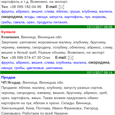
картофель и т.д. Возможно, на экспорт.
Тел
: +38 099-182-04-96
E-mail
:
фрукты
,
абрикос
,
вишня
,
слива
,
яблоко
,
груша
,
клубника
,
малина
,
смородина
,
ягоды
,
овощи
,
капуста
,
картофель
,
лук
,
морковь
,
грибы
,
свекла
,
орех
,
продукты питания
,
13/11/2017 09:08
Купівля
Компания
, Винница, Вінницька обл.
Закупаем: шиповник; мороженые малину, клубнику, бруснику,
чернику, ежевику, смородину, голубику, облепиху, абрикос, сливу,
вишню и белый гриб. Разные объемы. Возможно, на экспорт
Тел
: +38 096-574-47-30 Олег
E-mail
:
смородина
фрукты
,
абрикос
,
вишня
,
слива
,
клубника
,
малина
,
,
овощи
,
грибы
,
цветковые
,
шиповник
,
10/11/2017 09:14
Продаж
ЧП Ягодар
, Винница, Вінницька обл.
Продаем: яблоки, малину, клубнику, капусту разных сортов,
чернику, смородину, ежевику, вишню, бруснику, абрикос, гриб,
орех, картофель, жмых. Также можем предложить обмен
картофеля на лук, яблоки и орехи. Склады: Винница,
Хмельницкий, Киев, Полтава, Ивано-Франковск, Ужгород.
Самовывоз. Работаем по всей Украине.