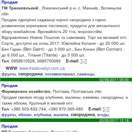
Продаж
ТМ Трасковський
, Локачинський р-н, с. Маньків,, Волиньска
обл.
Продам однорічні саджанці чорної смородини з гарно
розвиненою кореневою системою, придатні для механічного
збору комбайном. Врожайність 20 т/га, морозостійкі.
Відправляємо Новою Поштою та самовивіз. Торг на великий опт.
Сорти, доступні на осінь 2017: Ювілейна Копаня - до 20 000 шт.
Бен Гарен (Ben Gairn) - до 3 000 шт., Бен Конан (Ben Connan) -
до 6 000 шт., Тітанія (Titania) - до 3 000 шт.
Тел
: 0958610528, 0685700689
E-mail
:
WWW
:
www.traskovskyi.com.ua
смородина
фрукты
,
,
посевматериал
,
саженцы
,
02/06/2017 09:56
Продаж
Фермерское хозяйство
, Полтава, Полтавська обл.
Продам свежую ягоду клубники, малины, ежевики, смородины; а
также яблоки. Крупный и мелкий опт.
Тел
: +380 503-832-744, +380 970-365-080
E-mail
:
смородина
фрукты
,
яблоко
,
клубника
,
малина
,
,
ягоды
,
23/05/2017 13:18
Продаж
ПП Гуменюк
, Березовка, Вінницька обл.