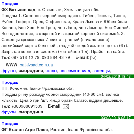
Продаж
ФХ Батькив сад
, с. Овсяныки, Хмельницька обл.
Продам 1. Саженцы черной смородины: Тибен, Тисель, Тинес,
Рубен, Гоферт, Орес, Софиевская, Краса Львова и Юбилейная
Копаня, Бен Хоп, Бен Трон, Бен Лаер, Бен Ломонд, Бен Финлей.
Все однолетние, с открытой и закрытой корневой системой. 2.
Саженцы крыжовника Инвикта - ранний (начало июня)
английский сорт с большой , гладкой ягодой желтого цвета (6 г).
Закрытая корневая система (контейнер 1 л). Прайс - на сайте.
Тел
: 097 518-12-79, 093 884-43-79
E-mail
:
WWW
:
batkivsad.com.ua
смородина
фрукты
,
,
ягоды
,
посевматериал
,
саженцы
,
04/02/2016 18:43
Продаж
ПП
, Коломия, Івано-Франківська обл.
Продам річну розсаду чорноі смородини (40-60 см), велика
кількість. Ціна 5 грн./шт. Якщо брати багато, віддам дешевше.
Тел
: +380968691509
E-mail
:
смородина
фрукты
,
,
03/02/2016 08:17
Продаж
ФГ Еталон Агро Плюс
, Рогатин, Івано-Франківська обл.