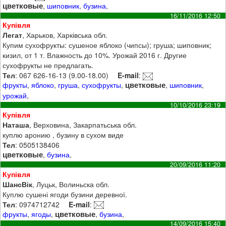
цветковые
,
шиповник
,
бузина
,
16/11/2016 12:50
Купівля
Легат
, Харьков, Харківська обл.
Купим сухофрукты: сушеное яблоко (чипсы); груша; шиповник;
кизил, от 1 т. Влажность до 10%. Урожай 2016 г. Другие
сухофрукты не предлагать.
Тел
: 067 626-16-13 (9.00-18.00)
E-mail
:
цветковые
фрукты
,
яблоко
,
груша
,
сухофрукты
,
,
шиповник
,
урожай
,
10/10/2016 23:19
Купівля
Наташа
, Верховина, Закарпатьська обл.
куплю аронию , бузину в сухом виде
Тел
: 0505138406
цветковые
,
бузина
,
20/09/2016 11:20
Купівля
ШансВік
, Луцьк, Волиньска обл.
Куплю сушені ягоди бузини деревної.
Тел
: 0974712742
E-mail
:
цветковые
фрукты
,
ягоды
,
,
бузина
,
14/09/2016 15:40