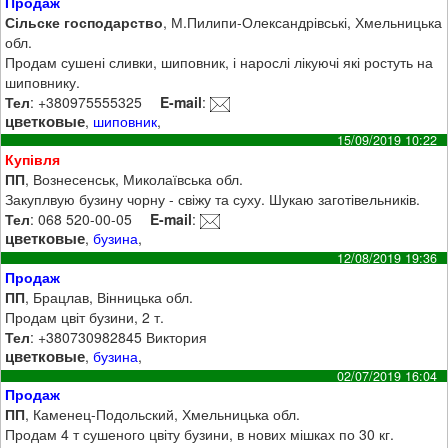
Продаж
Сільске господарство
, М.Пилипи-Олександрівські, Хмельницька
обл.
Продам сушені сливки, шиповник, і нарослі лікуючі які ростуть на
шиповнику.
Тел
: +380975555325
E-mail
:
цветковые
,
шиповник
,
15/09/2019 10:22
Купівля
ПП
, Вознесенськ, Миколаївська обл.
Закуплвую бузину чорну - свіжу та суху. Шукаю заготівельників.
Тел
: 068 520-00-05
E-mail
:
цветковые
,
бузина
,
12/08/2019 19:36
Продаж
ПП
, Брацлав, Вінницька обл.
Продам цвіт бузини, 2 т.
Тел
: +380730982845 Виктория
цветковые
,
бузина
,
02/07/2019 16:04
Продаж
ПП
, Каменец-Подольский, Хмельницька обл.
Продам 4 т сушеного цвіту бузини, в нових мішках по 30 кг.