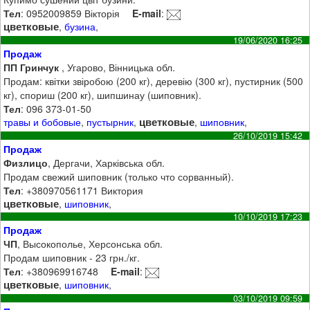
Тел
: 0952009859 Вікторія
E-mail
:
цветковые
,
бузина
,
19/06/2020 16:25
Продаж
ПП Гринчук
, Угарово, Вінницька обл.
Продам: квітки звіробою (200 кг), деревію (300 кг), пустирник (500
кг), спориш (200 кг), шипшинау (шиповник).
Тел
: 096 373-01-50
цветковые
травы и бобовые
,
пустырник
,
,
шиповник
,
26/10/2019 15:42
Продаж
Физлицо
, Дергачи, Харківська обл.
Продам свежий шиповник (только что сорванный).
Тел
: +380970561171 Виктория
цветковые
,
шиповник
,
10/10/2019 17:23
Продаж
ЧП
, Высокополье, Херсонська обл.
Продам шиповник - 23 грн./кг.
Тел
: +380969916748
E-mail
:
цветковые
,
шиповник
,
03/10/2019 09:59