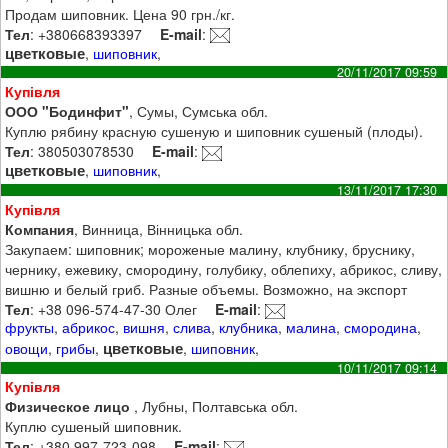
Продам шиповник. Цена 90 грн./кг.
Тел
: +380668393397
E-mail
:
цветковые
,
шиповник
,
20/11/2017 09:59
Купівля
ООО "Бодинфит"
, Сумы, Сумська обл.
Куплю рябину красную сушеную и шиповник сушеный (плоды).
Тел
: 380503078530
E-mail
:
цветковые
,
шиповник
,
13/11/2017 17:30
Купівля
Компания
, Винница, Вінницька обл.
Закупаем: шиповник; мороженые малину, клубнику, бруснику,
чернику, ежевику, смородину, голубику, облепиху, абрикос, сливу,
вишню и белый гриб. Разные объемы. Возможно, на экспорт
Тел
: +38 096-574-47-30 Олег
E-mail
:
фрукты
,
абрикос
,
вишня
,
слива
,
клубника
,
малина
,
смородина
,
цветковые
овощи
,
грибы
,
,
шиповник
,
10/11/2017 09:14
Купівля
Физическое лицо
, Лубны, Полтавська обл.
Куплю сушеный шиповник.
Тел
: +380 997-723-098
E-mail
: