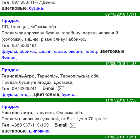
Тел
: 097 638-41-77 Денис
цветковые
,
бузина
,
09/10/2018 17:11
Продаж
ПП
, Тараща , Київська обл.
Продам заморожену бузину, горобину, перець червоний
(соломка), вишню, різані сливу і абрикос.
Тел
: 0675063481
цветковые
фрукты
,
абрикос
,
вишня
,
слива
,
овощи
,
перец
,
,
бузина
,
13/08/2018 11:38
Продаж
ТернопільАгро
, Тернопіль, Тернопільська обл.
Продам бузину в ягодах. Доставка.
Тел
: 0978229241
E-mail
:
цветковые
фрукты
,
ягоды
,
,
бузина
,
11/07/2018 17:30
Продаж
Частное лицо
, Тарутино, Одеська обл.
Продам шиповник сушеный, от 5 кг. Цена 70 грн./кг.
Тел
: +380 967-119-169
E-mail
:
цветковые
,
шиповник
,
01/02/2018 15:51