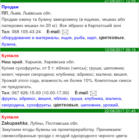
21/09/2017 12:59
Продаж
ПП
, Львів, Львівська обл.
Продам ожину та бузину заморожену (в ящиках, чешках або
паперових мішках по 20 кг). Все зібрано в Карпатській зоні
Тел
: 068 105-43-24
E-mail
:
цветковые
оборудование и материалы
,
ящик
,
рыба
,
карп
,
,
бузина
,
12/09/2017 09:19
Купівля
Наш край
, Харьков, Харківська обл.
Купим сухофрукты, от 5 т: яблоко (чипсы); груша; шиповник;
кизил; черная смородина; клубника; абрикос; малина; вишня.
Урожай этого года, влажность не более 10%. Компотные смеси
не предлагать.
Тел
: 067 626-15-00 (10.00-17.00)
E-mail
:
фрукты
,
абрикос
,
вишня
,
яблоко
,
груша
,
клубника
,
малина
,
цветковые
смородина
,
сухофрукты
,
,
шиповник
,
урожай
,
22/08/2017 21:45
Купівля
Zakupashka
, Лубны, Полтавська обл.
Закупаем ягоды бузины на промпереработку. Принимаем:
свежесобранные грозди с ягодой однородного черного цвета