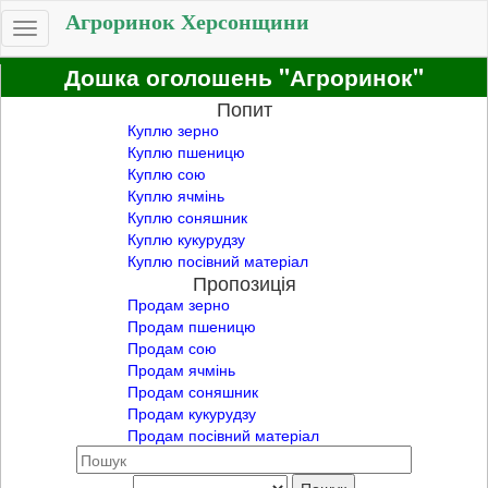
Агроринок Херсонщини
Toggle
navigation
Дошка оголошень "Агроринок"
Попит
Куплю зерно
Куплю пшеницю
Куплю сою
Куплю ячмінь
Куплю соняшник
Куплю кукурудзу
Куплю посівний матеріал
Пропозиція
Продам зерно
Продам пшеницю
Продам сою
Продам ячмінь
Продам соняшник
Продам кукурудзу
Продам посівний матеріал