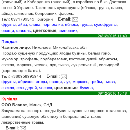
(копченый) и Кабардинка (вяленый), в коробках по 5 кг. Доставка
по всей Украине. Также есть сухофрукты (яблоко, груша, слива,
айва), шиповник, боярошник, фасоль.
Тел
: 0971799345 Григорий
E-mail
:
фрукты
,
айва
,
слива
,
чернослив
,
яблоко
,
груша
,
сухофрукты
,
цветковые
овощи
,
фасоль
,
,
шиповник
,
24/12/2016 11:40
Продаж
Частное лицо
, Николаев, Миколаївська обл.
Продаю сушеную продукцию: ягоды бузины, белый гриб,
мухомор, трюфель, подберезовик, косточки дикой абрикосы,
свекла, морковь, чеснок, лук, тыква, лук репчатый, сельдерей
(корнеплод и батва).
Тел
: +380958995944
E-mail
:
фрукты
,
абрикос
,
ягоды
,
овощи
,
лук
,
морковь
,
грибы
,
тыква
,
цветковые
свекла
,
сельдерей
,
чеснок
,
,
бузина
,
09/12/2016 15:18
Купівля
ООО Блавст
, Минск, СНД
Закупаем на экспорт: плоды бузины сушеные хорошего качества;
шиповник; сушеную облепиху и боярышник; а также
лекарственные травы.
E-mail
: