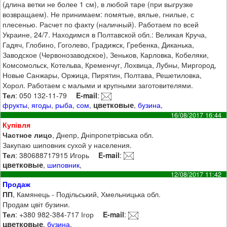
(длина ветки не более 1 см), в любой таре (при выгрузке
возвращаем). Не принимаем: помятые, вялые, гнилые, с
плесенью. Расчет по факту (наличный). Работаем по всей
Украине, 24/7. Находимся в Полтавской обл.: Великая Круча,
Гадяч, Глобино, Гоголево, Градижск, Гребенка, Диканька,
Заводское (Червонозаводское), Зеньков, Карловка, Кобеляки,
Комсомольск, Котельва, Кременчуг, Лохвица, Лубны, Миргород,
Новые Санжары, Оржица, Пирятин, Полтава, Решетиловка,
Хорол. Работаем с малыми и крупными заготовителями.
Тел
: 050 132-11-79
E-mail
:
цветковые
фрукты
,
ягоды
,
рыба
,
сом
,
,
бузина
,
16/08/2017 16:44
Купівля
Частное лицо
, Днепр, Дніпропетрівська обл.
Закупаю шиповник сухой у населения.
Тел
: 380688717915 Игорь
E-mail
:
цветковые
,
шиповник
,
12/08/2017 11:42
Продаж
ПП
, Камянець - Подільський, Хмельницька обл.
Продам цвіт бузини.
Тел
: +380 982-384-717 Ігор
E-mail
:
цветковые
,
бузина
,