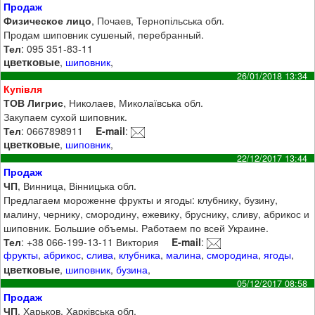
Продаж
Физическое лицо
, Почаев, Тернопільська обл.
Продам шиповник сушеный, перебранный.
Тел
: 095 351-83-11
цветковые
,
шиповник
,
26/01/2018 13:34
Купівля
ТОВ Лигрис
, Николаев, Миколаївська обл.
Закупаем сухой шиповник.
Тел
: 0667898911
E-mail
:
цветковые
,
шиповник
,
22/12/2017 13:44
Продаж
ЧП
, Винница, Вінницька обл.
Предлагаем мороженне фрукты и ягоды: клубнику, бузину,
малину, чернику, смородину, ежевику, бруснику, сливу, абрикос и
шиповник. Большие объемы. Работаем по всей Украине.
Тел
: +38 066-199-13-11 Виктория
E-mail
:
фрукты
,
абрикос
,
слива
,
клубника
,
малина
,
смородина
,
ягоды
,
цветковые
,
шиповник
,
бузина
,
05/12/2017 08:58
Продаж
ЧП
, Харьков, Харківська обл.