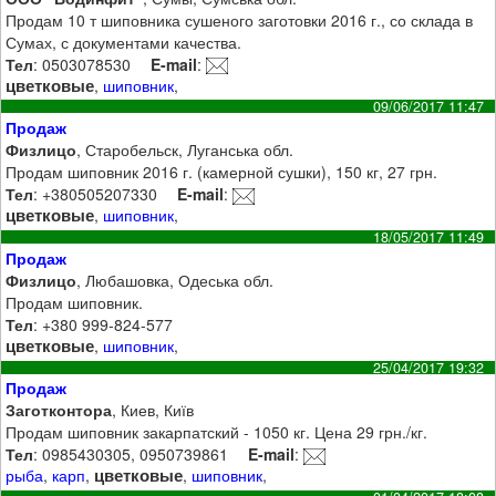
Продам 10 т шиповника сушеного заготовки 2016 г., со склада в
Сумах, с документами качества.
Тел
: 0503078530
E-mail
:
цветковые
,
шиповник
,
09/06/2017 11:47
Продаж
Физлицо
, Старобельск, Луганська обл.
Продам шиповник 2016 г. (камерной сушки), 150 кг, 27 грн.
Тел
: +380505207330
E-mail
:
цветковые
,
шиповник
,
18/05/2017 11:49
Продаж
Физлицо
, Любашовка, Одеська обл.
Продам шиповник.
Тел
: +380 999-824-577
цветковые
,
шиповник
,
25/04/2017 19:32
Продаж
Заготконтора
, Киев, Київ
Продам шиповник закарпатский - 1050 кг. Цена 29 грн./кг.
Тел
: 0985430305, 0950739861
E-mail
:
цветковые
рыба
,
карп
,
,
шиповник
,