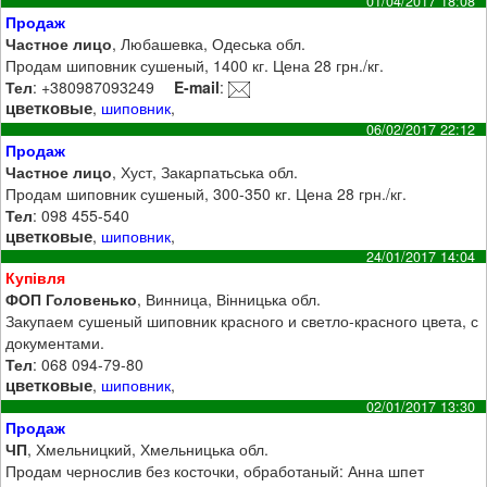
01/04/2017 18:08
Продаж
Частное лицо
, Любашевка, Одеська обл.
Продам шиповник сушеный, 1400 кг. Цена 28 грн./кг.
Тел
: +380987093249
E-mail
:
цветковые
,
шиповник
,
06/02/2017 22:12
Продаж
Частное лицо
, Хуст, Закарпатьська обл.
Продам шиповник сушеный, 300-350 кг. Цена 28 грн./кг.
Тел
: 098 455-540
цветковые
,
шиповник
,
24/01/2017 14:04
Купівля
ФОП Головенько
, Винница, Вінницька обл.
Закупаем сушеный шиповник красного и светло-красного цвета, с
документами.
Тел
: 068 094-79-80
цветковые
,
шиповник
,
02/01/2017 13:30
Продаж
ЧП
, Хмельницкий, Хмельницька обл.
Продам чернослив без косточки, обработаный: Анна шпет