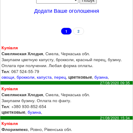
Додати Ваше оголошення
1
2
Купівля
Смелянская Хлодня
, Смела, Черкаська обл.
Закупаем цветную капусту, брокколи, красный перец, бузину.
Оплата при получении. Любая форма оплаты.
Тел
: 067 524-55-79
цветковые
овощи
,
брокколи
,
капуста
,
перец
,
,
бузина
,
27/08/2020 09:35
Купівля
Смелянская Хлодня
, Смела, Черкаська обл.
Закупаем бузину. Оплата по факту.
Тел
: +380 930-852-654
цветковые
,
бузина
,
21/08/2020 15:34
Купівля
Флоримпекс
, Ровно, Рівенська обл.