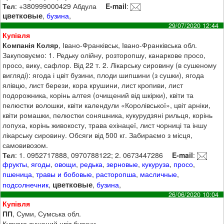
Тел
: +380999000429 Абдула
E-mail
:
цветковые
,
бузина
,
29/07/2020 12:44
Купівля
Компанія Коляр
, Івано-Франківськ, Івано-Франківська обл.
Закуповуємо: 1. Редьку олійну, розторопшу, канаркове просо,
просо, вику, сафлор. Від 22 т. 2. Лікарську сировину (в сушеному
вигляді): ягода і цвіт бузини, плоди шипшини (з сушки), ягода
ялівцю, лист берези, кора крушини, лист кропиви, лист
подорожника, корінь алтея (очищений від шкірки), квіти та
пелюстки волошки, квіти календули «Королівської», цвіт арніки,
квіти ромашки, пелюстки соняшника, кукурудзяні рильця, корінь
лопуха, корінь живокосту, трава ехінацеї, лист чорниці та іншу
лікарську сировину. Обсяги від 500 кг. Забираємо з місця,
самовивозом.
Тел
: 1. 0952717888, 0970788122; 2. 0673447286
E-mail
:
фрукты
,
ягоды
,
овощи
,
редька
,
зерновые
,
кукуруза
,
просо
,
пшеница
,
травы и бобовые
,
расторопша
,
масличные
,
цветковые
подсолнечник
,
,
бузина
,
26/06/2020 10:04
Купівля
ПП
, Суми, Сумська обл.
Купимо сушений цвіт бузини.