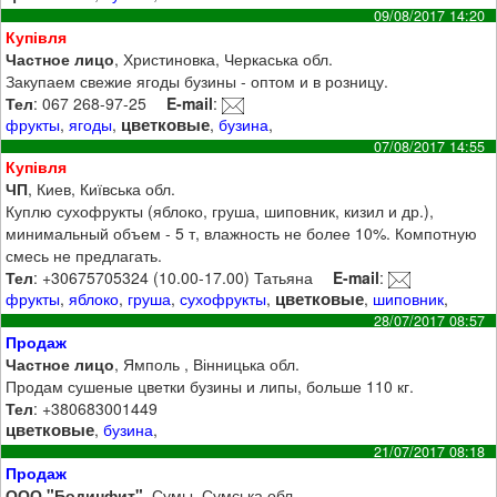
09/08/2017 14:20
Купівля
Частное лицо
, Христиновка, Черкаська обл.
Закупаем свежие ягоды бузины - оптом и в розницу.
Тел
: 067 268-97-25
E-mail
:
цветковые
фрукты
,
ягоды
,
,
бузина
,
07/08/2017 14:55
Купівля
ЧП
, Киев, Київська обл.
Куплю сухофрукты (яблоко, груша, шиповник, кизил и др.),
минимальный объем - 5 т, влажность не более 10%. Компотную
смесь не предлагать.
Тел
: +30675705324 (10.00-17.00) Татьяна
E-mail
:
цветковые
фрукты
,
яблоко
,
груша
,
сухофрукты
,
,
шиповник
,
28/07/2017 08:57
Продаж
Частное лицо
, Ямполь , Вінницька обл.
Продам сушеные цветки бузины и липы, больше 110 кг.
Тел
: +380683001449
цветковые
,
бузина
,
21/07/2017 08:18
Продаж
ООО "Бодинфит"
, Сумы, Сумська обл.