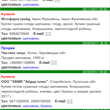
цветковые
,
шиповник
,
02/11/2017 20:50
Купівля
Фітофарм-трейд
, Івано-Франківськ, Івано-Франківська обл.
Куплю сушені плоди шипшини, глоду, аронії. Купим сушеные
плоды шиповника, боярышника, черноплодной рябины.
Тел
: 0984670949
E-mail
:
цветковые
,
шиповник
,
29/09/2017 18:16
Продаж
Частное лицо
, Хотин, Чернівецька обл.
Продам шиповник, 1000 кг.
Тел
: +380991169895
E-mail
:
цветковые
,
шиповник
,
22/09/2017 09:20
Купівля
ООО "ЗФМВ "Айдар плюс"
, Старобельск, Луганська обл.
Купим оптом сушеные плоды шиповника, боярышника,
черноплодной рябины, клюквы, цвет бузины и акации урожая
2017 г.
Тел
: 0671320000, 0509720000
E-mail
:
цветковые
,
шиповник
,
бузина
,