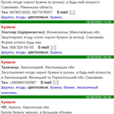
Куплю ягоди чорної бузини (в гронах), в будь-якій кількості.
Самовивіз. Рівненська область.
Тел
: 0678313003, 0677078357
E-mail
:
цветковые
фрукты
,
ягоды
,
,
бузина
,
18/08/2020 14:30
Купівля
Златояр (підприємство)
, Вознесенськ, Миколаївська обл.
Закуповуємо ягоду спілої чорної бузини (в китиці). Самовивіз.
Форма оплати будь-яка.
Тел
: 068 520-00-05
E-mail
:
цветковые
фрукты
,
ягоды
,
,
бузина
,
18/08/2020 08:59
Купівля
Травница
, Хмельницкий, Хмельницька обл.
Заготовляємо ягоди чорної бузини в гронах, в будь-якій кількоств,
в Хмельницькій, Вінницькій та Тернопільській обл. Самовивіз.
Тел
: +380960102587
E-mail
:
цветковые
фрукты
,
ягоды
,
,
бузина
,
бизнес
,
мельничный
комплекс
,
09/08/2020 08:48
Купівля
ЧП
, Херсон, Херсонська обл.
Куплю бузину черную, в большом объеме.