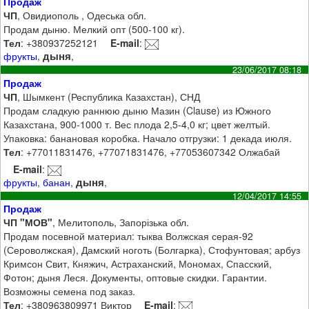
Продаж
ЧП
, Овидиополь , Одеська обл.
Продам дыню. Мелкий опт (500-100 кг).
Тел
: +380937252121
E-mail
:
дыня
фрукты
,
,
23/06/2017 08:18
Продаж
ЧП
, Шымкент (Республика Казахстан), СНД
Продам сладкую раннюю дыню Мазин (Clause) из Южного
Казахстана, 900-1000 т. Вес плода 2,5-4,0 кг; цвет желтый.
Упаковка: банановая коробка. Начало отгрузки: 1 декада июля.
Тел
: +77011831476, +77071831476, +77053607342 Олжабай
E-mail
:
дыня
фрукты
,
банан
,
,
12/04/2017 14:55
Продаж
ЧП "МОВ"
, Мелитополь, Запорізька обл.
Продам посевной материал: тыква Волжская серая-92
(Сероволжская), Дамский ноготь (Болгарка), Стофунтовая; арбуз
Кримсон Свит, Княжич, Астраханский, Мономах, Спасский,
Фотон; дыня Леся. Документы, оптовые скидки. Гарантии.
Возможны семена под заказ.
Тел
: +380963809971 Виктор
E-mail
: