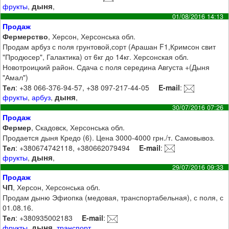
дыня
фрукты
,
,
01/08/2016 14:13
Продаж
Фермерство
, Херсон, Херсонська обл.
Продам арбуз с поля грунтовой,сорт (Арашан F1,Кримсон свит
"Продюсер", Галактика) от 6кг до 14кг. Херсонская обл.
Новотроицкий район. Сдача с поля середина Августа +(Дыня
"Амал")
Тел
: +38 066-376-94-57, +38 097-217-44-05
E-mail
:
дыня
фрукты
,
арбуз
,
,
30/07/2016 07:26
Продаж
Фермер
, Скадовск, Херсонська обл.
Продается дыня Кредо (6). Цена 3000-4000 грн./т. Самовывоз.
Тел
: +380674742118, +380662079494
E-mail
:
дыня
фрукты
,
,
29/07/2016 09:33
Продаж
ЧП
, Херсон, Херсонська обл.
Продам дыню Эфиопка (медовая, транспортабельная), с поля, с
01.08.16.
Тел
: +380935002183
E-mail
:
дыня
фрукты
,
,
транспорт
,