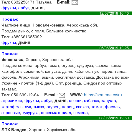
Тел
: 0632256171 Татьяна
E-mail
:
дыня
фрукты
,
арбуз
,
,
12/07/2019 10:40
Продаж
Частное лицо
, Новоалексеевка, Херсонська обл.
Продам дыню, с поля. Большое количество.
Тел
: +380661685092
дыня
фрукты
,
,
26/06/2019 12:25
Продаж
Semena.cc
, Херсон, Херсонська обл.
Продам семена: арбуз, томат, огурец, кукуруза, свекла, кинза,
картофель семенной, капуста, дыня, кабачок, лук, перец, тыква,
фасоль. Агрохимия, акции, бесплтная доставка. Доставка по всей
Украине - почтой (1-2 дня). Опт, розница. Скидки при оптовых
заказах.
Тел
: 050 699-12-64
E-mail
:
WWW
:
https://semena.cc/ru
дыня
агрохимия
,
фрукты
,
арбуз
,
,
овощи
,
кабачок
,
капуста
,
картофель
,
лук
,
тыква
,
огурец
,
перец
,
свекла
,
томат
,
фасоль
,
зерновые
,
кукуруза
,
посевматериал
,
семена
,
08/05/2019 12:50
Продаж
ЛПХ Владко
, Харьков, Харківська обл.