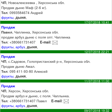
ЧП
, Новоалексеевка , Херсонська обл.
Продам дыню Маф (2-6 кг).
Тел
: 0993584674 Андрей
дыня
фрукты
,
,
17/07/2018 10:41
Продаж
Павел
, Чаплинка, Херсонська обл.
продам арбуз дыню с поля опт. Чаплинка
Тел
: +380661731407
E-mail
:
дыня
фрукты
,
арбуз
,
,
12/07/2018 22:21
Продаж
ЧП
, с.Садовое, Голопристанский р-н, Херсонська обл.
Продам дыню Амал.
Тел
: 095 411-93-80 Алексей
дыня
фрукты
,
,
11/07/2018 11:00
Продаж
ЧП
, Херсон, Херсонська обл.
Продам арбуз и дыню, с поля. Чаплынка.
Тел
: +380661731407 Павел
E-mail
:
дыня
фрукты
,
арбуз
,
,
09/07/2018 19:32