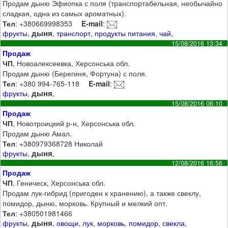
Продам дыню Эфиопка с поля (транспортабельная, необычайно
сладкая, одна из самых ароматных).
Тел
: +380669998353
E-mail
:
дыня
фрукты
,
,
транспорт
,
продукты питания
,
чай
,
15/08/2016 13:34
Продаж
ЧП
, Новоалексеевка, Херсонська обл.
Продам дыню (Берегиня, Фортуна) с поля.
Тел
: +380 994-765-118
E-mail
:
дыня
фрукты
,
,
15/08/2016 06:10
Продаж
ЧП
, Новотроицкий р-н, Херсонська обл.
Продам дыню Амал.
Тел
: +380979368728 Николай
дыня
фрукты
,
,
12/08/2016 16:56
Продаж
ЧП
, Геническ, Херсонська обл.
Продам лук-гибрид (пригоден к хранению), а также свеклу,
помидор, дыню, морковь. Крупный и мелкий опт.
Тел
: +380501981466
дыня
фрукты
,
,
овощи
,
лук
,
морковь
,
помидор
,
свекла
,