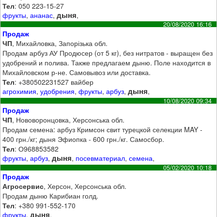
Тел
: 050 223-15-27
дыня
фрукты
,
ананас
,
,
20/08/2020 16:16
Продаж
ЧП
, Михайловка, Запорізька обл.
Продам арбуз АУ Продюсер (от 5 кг), без нитратов - выращен без
удобрений и полива. Также предлагаем дыню. Поле находится в
Михайловском р-не. Самовывоз или доставка.
Тел
: +380502231527 вайбер
дыня
агрохимия
,
удобрения
,
фрукты
,
арбуз
,
,
10/08/2020 09:34
Продаж
ЧП
, Нововоронцовка, Херсонська обл.
Продам семена: арбуз Кримсон свит турецкой селекции MAY -
400 грн./кг; дыня Эфиопка - 600 грн./кг. Самосбор.
Тел
: О968853582
дыня
фрукты
,
арбуз
,
,
посевматериал
,
семена
,
05/02/2020 10:18
Продаж
Агросервис
, Херсон, Херсонська обл.
Продам дыню Карибиан голд.
Тел
: +380 991-552-170
дыня
фрукты
,
,