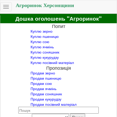
Агроринок Херсонщини
Toggle
navigation
Дошка оголошень "Агроринок"
Попит
Куплю зерно
Куплю пшеницю
Куплю сою
Куплю ячмінь
Куплю соняшник
Куплю кукурудзу
Куплю посівний матеріал
Пропозиція
Продам зерно
Продам пшеницю
Продам сою
Продам ячмінь
Продам соняшник
Продам кукурудзу
Продам посівний матеріал