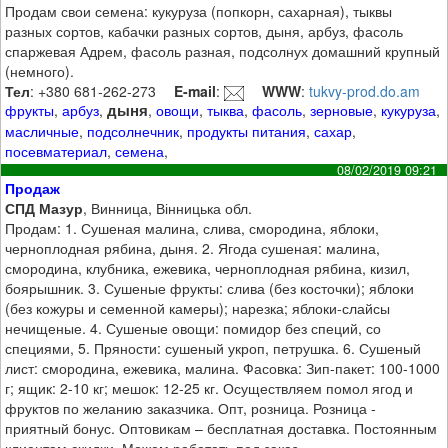
Продам свои семена: кукуруза (попкорн, сахарная), тыквы
разных сортов, кабачки разных сортов, дыня, арбуз, фасоль
спаржевая Адрем, фасоль разная, подсолнух домашний крупный
(немного).
Тел
: +380 681-262-273
E-mail
:
WWW
:
tukvy-prod.do.am
дыня
фрукты
,
арбуз
,
,
овощи
,
тыква
,
фасоль
,
зерновые
,
кукуруза
,
масличные
,
подсолнечник
,
продукты питания
,
сахар
,
посевматериал
,
семена
,
08/02/2019 09:21
Продаж
СПД Мазур
, Винница, Вінницька обл.
Продам: 1. Сушеная малина, слива, смородина, яблоки,
черноплодная рябина, дыня. 2. Ягода сушеная: малина,
смородина, клубника, ежевика, черноплодная рябина, кизил,
боярышник. 3. Сушеные фрукты: слива (без косточки); яблоки
(без кожуры и семенной камеры); нарезка; яблоки-слайсы
нечищеные. 4. Сушеные овощи: помидор без специй, со
специями, 5. Пряности: сушеный укроп, петрушка. 6. Сушеный
лист: смородина, ежевика, малина. Фасовка: Зип-пакет: 100-1000
г; ящик: 2-10 кг; мешок: 12-25 кг. Осуществляем помол ягод и
фруктов по желанию заказчика. Опт, розница. Розница -
приятный бонус. Оптовикам – бесплатная доставка. Постоянным