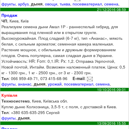
дыня
фрукты
,
арбуз
,
,
овощи
,
тыква
,
посевматериал
,
семена
,
21/12/2016 08:59
Продаж
ЧП
, Киев, Київ
Реализуем семена дыни Амал 1Р - раннеспелый гибрид, для
выращивания под пленкой или в открытом грунте.
Высокоурожайная. Плод сладкий (6-7 кг), тип «Ананас», мякоть
белая, с сильным ароматом; семенная камера маленькая.
Растение мощное, с обильным и дружным формированием
плодов. Очень популярна, самая сладкая дыня в Украине.
Устойчивость: HR: Fom: 0,1.IR: Px: 1,2. Отправка Укрпочтой,
Новой почтой, Интайм. Возможен наложенный платеж. Цена: 0,5
кг - 1300 грн., 1 кг - 2500 грн., от 3 кг - 2300 грн.
Тел
: 066 959-49-71, 073 415-68-96
E-mail
:
дыня
фрукты
,
ананас
,
,
урожай
,
посевматериал
,
семена
,
10/10/2016 09:01
Купівля
Техносистемз
, Киев, Київська обл.
Куплю дыню Колхозница, 3,5-5 т, с поля, с доставкой в Киев.
Тел
: +380 635-635-295 Сергей
дыня
фрукты
,
,
13/09/2016 15:55
Продаж