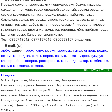
Продам семена: морковь, лук-чернушка, лук-батун, кукуруза
сахарная, попкорн, горох овощной сахарный, свекла овощная,
свекла кормовая, капуста, редис, редька, кабачки, тыква,
баклажан, салат, петрушка, укроп, кориандр, щавель, шпинат,
огурцы, томаты, арбуз, дыня, перец сладкий, люцерна, клевер,
газонная трава, цветы матиола, расторопша, лён, грибная трава.
Цены оптовые. Качество гарантирую.
Тел
: 0935749542, 0977137048, 0950339157 Владимир
E-mail
:
дыня
арбуз
,
,
горох
,
капуста
,
лук
,
морковь
,
тыква
,
огурец
,
редис
,
петрушка
,
редька
,
салат
,
перец
,
свекла
,
томат
,
укроп
,
кукуруза
,
клевер
,
лён
,
люцерна
,
расторопша
,
кориандр
,
сахар
,
комбикорм
,
свекла кормовая
,
семена
,
08/01/2021 23:59
Продаж
ЧП
, с. Братское, Михайловский р-н, Запорізька обл.
Готова к сбору дыня Ананасная. Выращена без нитратов и
полива. Партии от 100 кг до 3 т. Ваш самовывоз с нашей
погрузкой. Местонахождение поля: с. Братское (соседнее село -
Плодородное, 1 км от стеллы "Мелитопольский район" на
трассе). Цены: от 100 кг до 1 т - 4 грн.; 1-3 т - 3.50 грн.; от 3 т -
2.50 грн.