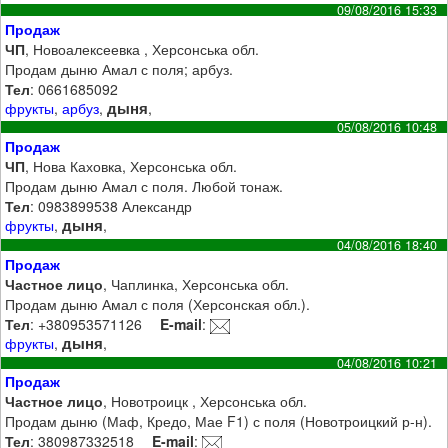
09/08/2016 15:33
Продаж
ЧП
, Новоалексеевка , Херсонська обл.
Продам дыню Амал с поля; арбуз.
Тел
: 0661685092
дыня
фрукты
,
арбуз
,
,
05/08/2016 10:48
Продаж
ЧП
, Нова Каховка, Херсонська обл.
Продам дыню Амал с поля. Любой тонаж.
Тел
: 0983899538 Александр
дыня
фрукты
,
,
04/08/2016 18:40
Продаж
Частное лицо
, Чаплинка, Херсонська обл.
Продам дыню Амал с поля (Херсонская обл.).
Тел
: +380953571126
E-mail
:
дыня
фрукты
,
,
04/08/2016 10:21
Продаж
Частное лицо
, Новотроицк , Херсонська обл.
Продам дыню (Маф, Кредо, Мае F1) с поля (Новотроицкий р-н).
Тел
: 380987332518
E-mail
: