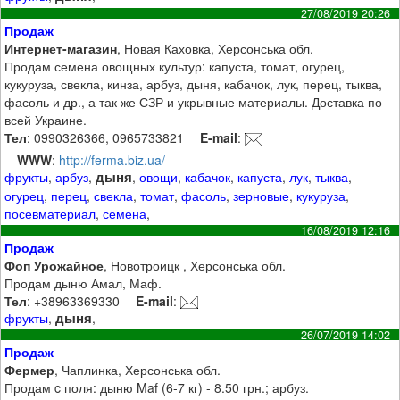
27/08/2019 20:26
Продаж
Интернет-магазин
, Новая Каховка, Херсонська обл.
Продам семена овощных культур: капуста, томат, огурец,
кукуруза, свекла, кинза, арбуз, дыня, кабачок, лук, перец, тыква,
фасоль и др., а так же СЗР и укрывные материалы. Доставка по
всей Украине.
Тел
: 0990326366, 0965733821
E-mail
:
WWW
:
http://ferma.biz.ua/
дыня
фрукты
,
арбуз
,
,
овощи
,
кабачок
,
капуста
,
лук
,
тыква
,
огурец
,
перец
,
свекла
,
томат
,
фасоль
,
зерновые
,
кукуруза
,
посевматериал
,
семена
,
16/08/2019 12:16
Продаж
Фоп Урожайное
, Новотроицк , Херсонська обл.
Продам дыню Амал, Маф.
Тел
: +38963369330
E-mail
:
дыня
фрукты
,
,
26/07/2019 14:02
Продаж
Фермер
, Чаплинка, Херсонська обл.
Продам c поля: дыню Maf (6-7 кг) - 8.50 грн.; арбуз.