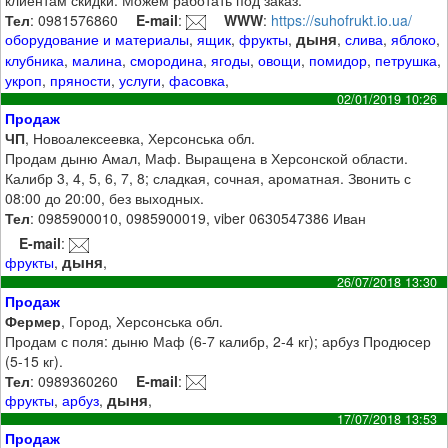
клиентам скидки. Можем работать под заказ.
Тел
: 0981576860
E-mail
:
WWW
:
https://suhofrukt.io.ua/
дыня
оборудование и материалы
,
ящик
,
фрукты
,
,
слива
,
яблоко
,
клубника
,
малина
,
смородина
,
ягоды
,
овощи
,
помидор
,
петрушка
,
укроп
,
пряности
,
услуги
,
фасовка
,
02/01/2019 10:26
Продаж
ЧП
, Новоалексеевка, Херсонська обл.
Продам дыню Амал, Маф. Выращена в Херсонской области.
Калибр 3, 4, 5, 6, 7, 8; сладкая, сочная, ароматная. Звонить с
08:00 до 20:00, без выходных.
Тел
: 0985900010, 0985900019, viber 0630547386 Иван
E-mail
:
дыня
фрукты
,
,
26/07/2018 13:30
Продаж
Фермер
, Город, Херсонська обл.
Продам с поля: дыню Маф (6-7 калибр, 2-4 кг); арбуз Продюсер
(5-15 кг).
Тел
: 0989360260
E-mail
:
дыня
фрукты
,
арбуз
,
,
17/07/2018 13:53
Продаж