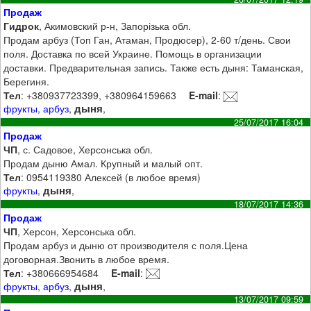
Продаж
Гидрок
, Акимовский р-н, Запорізька обл.
Продам арбуз (Топ Ган, Атаман, Продюсер), 2-60 т/день. Свои
поля. Доставка по всей Украине. Помощь в организации
доставки. Предварительная запись. Также есть дыня: Таманская,
Берегиня.
Тел
: +380937723399, +380964159663
E-mail
:
дыня
фрукты
,
арбуз
,
,
25/07/2017 16:04
Продаж
ЧП
, с. Садовое, Херсонська обл.
Продам дыню Амал. Крупный и малый опт.
Тел
: 0954119380 Алексей (в любое время)
дыня
фрукты
,
,
18/07/2017 14:36
Продаж
ЧП
, Херсон, Херсонська обл.
Продам арбуз и дыню от производителя с поля.Цена
договорная.Звонить в любое время.
Тел
: +380666954684
E-mail
:
дыня
фрукты
,
арбуз
,
,
13/07/2017 09:59