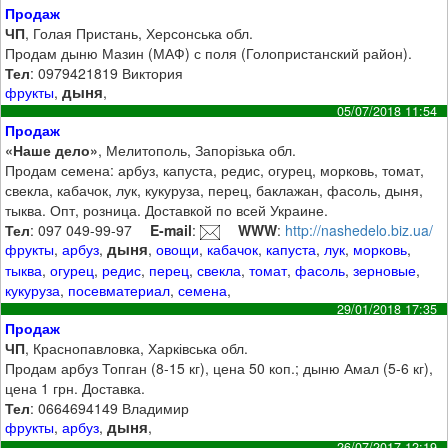
Продаж
ЧП
, Голая Пристань, Херсонська обл.
Продам дыню Мазин (МАФ) с поля (Голопристанский район).
Тел
: 0979421819 Виктория
дыня
фрукты
,
,
05/07/2018 11:54
Продаж
«Наше дело»
, Мелитополь, Запорізька обл.
Продам семена: арбуз, капуста, редис, огурец, морковь, томат,
свекла, кабачок, лук, кукуруза, перец, баклажан, фасоль, дыня,
тыква. Опт, розница. Доставкой по всей Украине.
Тел
: 097 049-99-97
E-mail
:
WWW
:
http://nashedelo.biz.ua/
дыня
фрукты
,
арбуз
,
,
овощи
,
кабачок
,
капуста
,
лук
,
морковь
,
тыква
,
огурец
,
редис
,
перец
,
свекла
,
томат
,
фасоль
,
зерновые
,
кукуруза
,
посевматериал
,
семена
,
29/01/2018 17:35
Продаж
ЧП
, Краснопавловка, Харківська обл.
Продам арбуз Топган (8-15 кг), цена 50 коп.; дыню Амал (5-6 кг),
цена 1 грн. Доставка.
Тел
: 0664694149 Владимир
дыня
фрукты
,
арбуз
,
,
26/07/2017 12:19