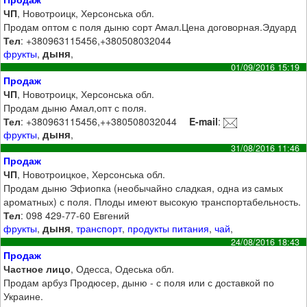
ЧП
, Новотроицк, Херсонська обл.
Продам оптом с поля дыню сорт Амал.Цена договорная.Эдуард
Тел
: +380963115456,+380508032044
дыня
фрукты
,
,
01/09/2016 15:19
Продаж
ЧП
, Новотроицк, Херсонська обл.
Продам дыню Амал,опт с поля.
Тел
: +380963115456,++380508032044
E-mail
:
дыня
фрукты
,
,
31/08/2016 11:46
Продаж
ЧП
, Новотроицкое, Херсонська обл.
Продам дыню Эфиопка (необычайно сладкая, одна из самых
ароматных) с поля. Плоды имеют высокую транспортабельность.
Тел
: 098 429-77-60 Евгений
дыня
фрукты
,
,
транспорт
,
продукты питания
,
чай
,
24/08/2016 18:43
Продаж
Частное лицо
, Одесса, Одеська обл.
Продам арбуз Продюсер, дыню - с поля или с доставкой по
Украине.