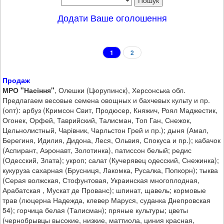
Додати Ваше оголошення
1
2
Продаж
МРО "Насіння"
, Олешки (Цюрупинск), Херсонська обл.
Предлагаем весовые семена овощных и бахчевых культу и пр.
(опт): арбуз (Кримсон Свит, Продюсер, Княжич, Роял Маджестик,
Огонек, Орфей, Таврийский, Талисман, Топ Ган, Снежок,
Цельнолистный, Чарівник, Чарльстон Грей и пр.); дыня (Амал,
Берегиня, Идилия, Дидона, Леся, Ольвия, Спокуса и пр.); кабачок
(Аспирант, Аэронавт, Золотинка), патиссон белый; редис
(Одесский, Злата); укроп; салат (Кучерявец одесский, Снежинка);
кукуруза сахарная (Брусниця, Лакомка, Русалка, Попкорн); тыква
(Серая волжская, Стофунтовая, Украинская многоплодная,
Арабатская , Мускат де Прованс); шпинат, щавель; кормовые
трав (люцерна Надежда, клевер Маруся, суданка Днепровская
54); горчица белая (Талисман); пряные культуры; цветы
(чернобрывцы высокие, низкие, маттиола, циния красная,