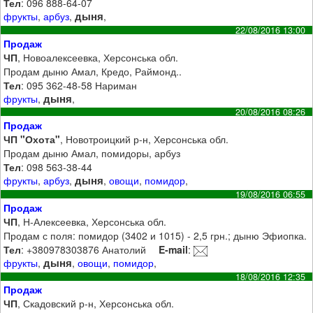
Тел
: 096 888-64-07
дыня
фрукты
,
арбуз
,
,
22/08/2016 13:00
Продаж
ЧП
, Новоалексеевка, Херсонська обл.
Продам дыню Амал, Кредо, Раймонд..
Тел
: 095 362-48-58 Нариман
дыня
фрукты
,
,
20/08/2016 08:26
Продаж
ЧП "Охота"
, Новотроицкий р-н, Херсонська обл.
Продам дыню Амал, помидоры, арбуз
Тел
: 098 563-38-44
дыня
фрукты
,
арбуз
,
,
овощи
,
помидор
,
19/08/2016 06:55
Продаж
ЧП
, Н-Алексеевка, Херсонська обл.
Продам с поля: помидор (3402 и 1015) - 2,5 грн.; дыню Эфиопка.
Тел
: +380978303876 Анатолий
E-mail
:
дыня
фрукты
,
,
овощи
,
помидор
,
18/08/2016 12:35
Продаж
ЧП
, Скадовский р-н, Херсонська обл.