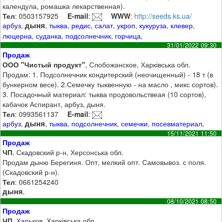
календула, ромашка лекарственная).
Тел
: 0503157925
E-mail
:
WWW
:
http://seeds.ks.ua/
дыня
арбуз
,
,
тыква
,
редис
,
салат
,
укроп
,
кукуруза
,
клевер
,
люцерна
,
суданка
,
подсолнечник
,
горчица
,
31/01/2022 09:30
Продаж
ООО "Чистый продукт"
, Слобожанское, Харківська обл.
Продам: 1. Подсолнечник кондитерский (неочищенный) - 18 т (в
бункерном весе). 2.Семечку тыквенную - на масло , микс сортов).
3. Посадочный материал: тыква продовольствеая (10 сортов),
кабачок Аспирант, арбуз, дыня.
Тел
: 0993561137
E-mail
:
дыня
арбуз
,
,
тыква
,
подсолнечник
,
семечки
,
посевматериал
,
15/11/2021 11:50
Продаж
ЧП
, Скадовский р-н, Херсонська обл.
Продам дыню Берегиня. Опт, мелкий опт. Самовывоз. с поля.
(Скадовский р-н).
Тел
: 0661254240
дыня
,
08/10/2021 08:50
Продаж
ЧП
, Харьков, Харківська обл.