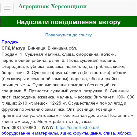
Агроринок Херсонщини
Toggle
navigation
Надіслати повідомлення автору
Повернутися до списку
Продаж
СПД Мазур
, Винница, Вінницька обл.
Продам: 1. Сушеная малина, слива, смородина, яблоки,
черноплодная рябина, дыня. 2. Ягода сушеная: малина,
смородина, клубника, ежевика, черноплодная рябина, кизил,
боярышник. 3. Сушеные фрукты: слива (без косточки); яблоки
(без кожуры и семенной камеры); нарезка; яблоки-слайсы
нечищеные. 4. Сушеные овощи: помидор без специй, со
специями, 5. Пряности: сушеный укроп, петрушка. 6. Сушеный
лист: смородина, ежевика, малина. Фасовка: Зип-пакет: 100-1000
г; ящик: 2-10 кг; мешок: 12-25 кг. Осуществляем помол ягод и
фруктов по желанию заказчика. Опт, розница. Розница -
приятный бонус. Оптовикам – бесплатная доставка. Постоянным
клиентам скидки. Можем работать под заказ.
Тел
: 0981576860
WWW
:
https://suhofrukt.io.ua/
оборудование и материалы
,
ящик
,
фрукты
,
дыня
,
слива
,
яблоко
,