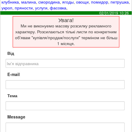
клубника
,
малина
,
смородина
,
ягоды
,
овощи
,
помидор
,
петрушка
,
укроп
,
пряности
,
услуги
,
фасовка
,
02/01/2019 10:26
Увага!
Ми не виконуемо масову розсилку рекламного
характеру. Розсилаються тількі листи по конкретним
об'явам "купівля/продаж/послуги" терміном не більш
1 місяця.
Від
E-mail
Тема
Message