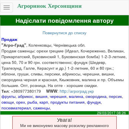
Агроринок Херсонщини
Toggle
navigation
Надіслати повідомлення автору
Повернутися до списку
Продаж
"Агро-Град"
, Коленковцы, Чернівецька обл.
Продам саженцы: орехи грецкие (Идеал, Кочереженко, Великан,
Прикарпатский, Буковинский 1, Буковинская бомба) 1-2-3-летние,
цена 50, 70 и 90 грн. соответственно; фундук (Шедевр,
Трапезунд, Галле, Керасунт и др.) 1-2-летние, 60 и 80 грн.;
яблони, груши, сливы, персики, абрикосы, черешни, вишни,
смородина черная и красная, Ккыжовник, малина и пр. Объемы
большие. Опт, розница. На опте - хорошие скидки.
Тел
: +380977380179
WWW
:
http://агроград.укр
фрукты
,
абрикос
,
вишня
,
черешня
,
малина
,
смородина
,
персик
,
овощи
,
орех
,
рыба
,
карп
,
продукты питания
,
фундук
,
посевматериал
,
саженцы
,
29/03/2017 08:26
Увага!
Ми не виконуемо масову розсилку рекламного