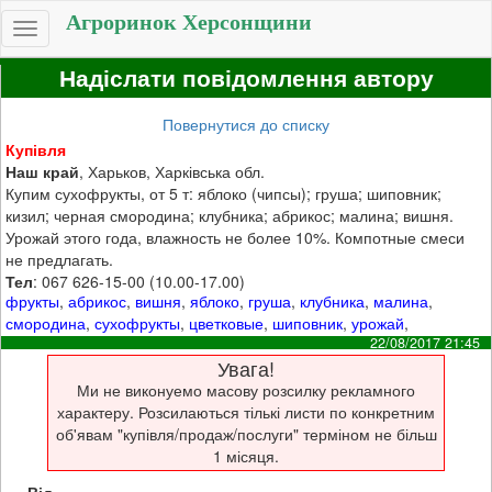
Агроринок Херсонщини
Toggle
navigation
Надіслати повідомлення автору
Повернутися до списку
Купівля
Наш край
, Харьков, Харківська обл.
Купим сухофрукты, от 5 т: яблоко (чипсы); груша; шиповник;
кизил; черная смородина; клубника; абрикос; малина; вишня.
Урожай этого года, влажность не более 10%. Компотные смеси
не предлагать.
Тел
: 067 626-15-00 (10.00-17.00)
фрукты
,
абрикос
,
вишня
,
яблоко
,
груша
,
клубника
,
малина
,
смородина
,
сухофрукты
,
цветковые
,
шиповник
,
урожай
,
22/08/2017 21:45
Увага!
Ми не виконуемо масову розсилку рекламного
характеру. Розсилаються тількі листи по конкретним
об'явам "купівля/продаж/послуги" терміном не більш
1 місяця.