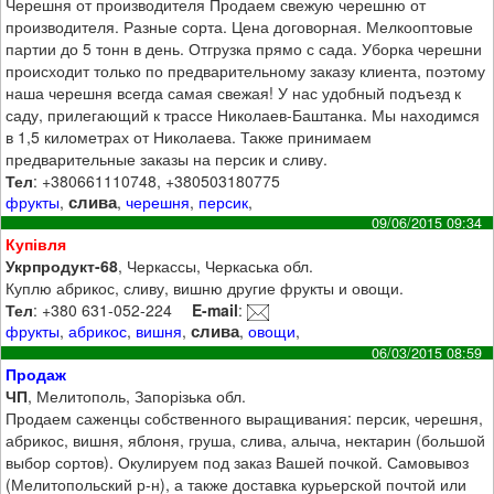
Черешня от производителя Продаем свежую черешню от
производителя. Разные сорта. Цена договорная. Мелкооптовые
партии до 5 тонн в день. Отгрузка прямо с сада. Уборка черешни
происходит только по предварительному заказу клиента, поэтому
наша черешня всегда самая свежая! У нас удобный подъезд к
саду, прилегающий к трассе Николаев-Баштанка. Мы находимся
в 1,5 километрах от Николаева. Также принимаем
предварительные заказы на персик и сливу.
Тел
: +380661110748, +380503180775
слива
фрукты
,
,
черешня
,
персик
,
09/06/2015 09:34
Купівля
Укрпродукт-68
, Черкассы, Черкаська обл.
Куплю абрикос, сливу, вишню другие фрукты и овощи.
Тел
: +380 631-052-224
E-mail
:
слива
фрукты
,
абрикос
,
вишня
,
,
овощи
,
06/03/2015 08:59
Продаж
ЧП
, Мелитополь, Запорізька обл.
Продаем саженцы собственного выращивания: персик, черешня,
абрикос, вишня, яблоня, груша, слива, алыча, нектарин (большой
выбор сортов). Окулируем под заказ Вашей почкой. Самовывоз
(Мелитопольский р-н), а также доставка курьерской почтой или