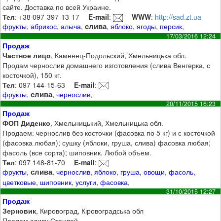
сайте. Доставка по всей Украине.
Тел
: +38 097-397-13-17
E-mail
:
WWW
:
http://sad.zt.ua
слива
фрукты
,
абрикос
,
алыча
,
,
яблоко
,
ягоды
,
персик
,
17/03/2016 12:24
Продаж
Частное лицо
, Каменец-Подольский, Хмельницька обл.
Продам чернослив домашнего изготовления (слива Венгерка, с
косточкой), 150 кг.
Тел
: 097 144-15-63
E-mail
:
слива
фрукты
,
,
чернослив
,
20/11/2015 16:23
Продаж
ФОП Диденко
, Хмельницький, Хмельницька обл.
Продаем: чернослив без косточки (фасовка по 5 кг) и с косточкой
(фасовка любая); сушку (яблоки, груша, слива) фасовка любая;
фасоль (все сорта); шиповник. Любой объем.
Тел
: 097 148-81-70
E-mail
:
слива
фрукты
,
,
чернослив
,
яблоко
,
груша
,
овощи
,
фасоль
,
цветковые
,
шиповник
,
услуги
,
фасовка
,
31/10/2015 12:27
Продаж
Зерновик
, Кировоград, Кіровоградська обл
Продам сливу Стенлей.