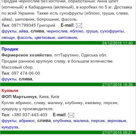
Продам чернослив без косточки, обработаный: Анна шпет
(копченый) и Кабардинка (вяленый), в коробках по 5 кг. Доставка
по всей Украине. Также есть сухофрукты (яблоко, груша, слива,
айва), шиповник, боярошник, фасоль.
Тел
: 0971799345 Григорий
E-mail
:
слива
фрукты
,
айва
,
,
чернослив
,
яблоко
,
груша
,
сухофрукты
,
овощи
,
фасоль
,
цветковые
,
шиповник
,
24/12/2016 11:40
Продаж
Фермерское хозяйство
, пгтТарутино, Одеська обл.
Продам раннюю крупную сливу, в большом количестве.
Массовый сбор.
Тел
: 097 474-06-00
слива
фрукты
,
,
27/07/2016 16:36
Купівля
ФОП Мартынчук
, Киев, Київ
Куплю абрикос, сливу, малину, клубнику, ежевику, персик,
кукурузу у производителя.
Тел
: +380 937-443-403
E-mail
:
слива
фрукты
,
абрикос
,
,
клубника
,
малина
,
персик
,
зерновые
,
кукуруза
,
27/07/2016 09:21