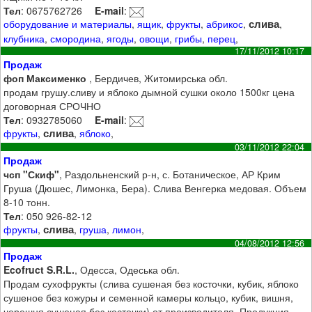
Тел
: 0675762726
E-mail
:
слива
оборудование и материалы
,
ящик
,
фрукты
,
абрикос
,
,
клубника
,
смородина
,
ягоды
,
овощи
,
грибы
,
перец
,
17/11/2012 10:17
Продаж
фоп Максименко
, Бердичев, Житомирська обл.
продам грушу.сливу и яблоко дымной сушки около 1500кг цена
договорная СРОЧНО
Тел
: 0932785060
E-mail
:
слива
фрукты
,
,
яблоко
,
03/11/2012 22:04
Продаж
чсп "Скиф"
, Раздольненский р-н, с. Ботаническое, АР Крим
Груша (Дюшес, Лимонка, Бера). Слива Венгерка медовая. Объем
8-10 тонн.
Тел
: 050 926-82-12
слива
фрукты
,
,
груша
,
лимон
,
04/08/2012 12:56
Продаж
Ecofruct S.R.L.
, Одесса, Одеська обл.
Продам сухофрукты (слива сушеная без косточки, кубик, яблоко
сушеное без кожуры и семенной камеры кольцо, кубик, вишня,
черешня сушеная без косточки) от производителя. Продукция