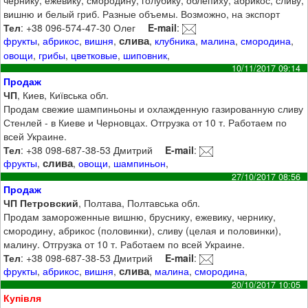
чернику, ежевику, смородину, голубику, облепиху, абрикос, сливу,
вишню и белый гриб. Разные объемы. Возможно, на экспорт
Тел
: +38 096-574-47-30 Олег
E-mail
:
слива
фрукты
,
абрикос
,
вишня
,
,
клубника
,
малина
,
смородина
,
овощи
,
грибы
,
цветковые
,
шиповник
,
10/11/2017 09:14
Продаж
ЧП
, Киев, Київська обл.
Продам свежие шампиньоны и охлажденную газированную сливу
Стенлей - в Киеве и Черновцах. Отгрузка от 10 т. Работаем по
всей Украине.
Тел
: +38 098-687-38-53 Дмитрий
E-mail
:
слива
фрукты
,
,
овощи
,
шампиньон
,
27/10/2017 08:56
Продаж
ЧП Петровский
, Полтава, Полтавська обл.
Продам замороженные вишню, бруснику, ежевику, чернику,
смородину, абрикос (половинки), сливу (целая и половинки),
малину. Отгрузка от 10 т. Работаем по всей Украине.
Тел
: +38 098-687-38-53 Дмитрий
E-mail
:
слива
фрукты
,
абрикос
,
вишня
,
,
малина
,
смородина
,
20/10/2017 10:05
Купівля