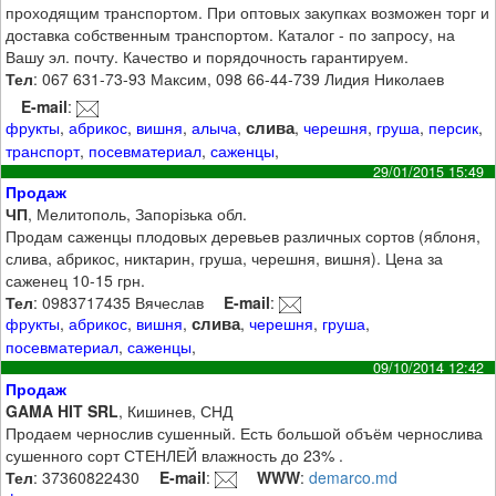
проходящим транспортом. При оптовых закупках возможен торг и
доставка собственным транспортом. Каталог - по запросу, на
Вашу эл. почту. Качество и порядочность гарантируем.
Тел
: 067 631-73-93 Максим, 098 66-44-739 Лидия Николаев
E-mail
:
слива
фрукты
,
абрикос
,
вишня
,
алыча
,
,
черешня
,
груша
,
персик
,
транспорт
,
посевматериал
,
саженцы
,
29/01/2015 15:49
Продаж
ЧП
, Мелитополь, Запорізька обл.
Продам саженцы плодовых деревьев различных сортов (яблоня,
слива, абрикос, никтарин, груша, черешня, вишня). Цена за
саженец 10-15 грн.
Тел
: 0983717435 Вячеслав
E-mail
:
слива
фрукты
,
абрикос
,
вишня
,
,
черешня
,
груша
,
посевматериал
,
саженцы
,
09/10/2014 12:42
Продаж
GAMA HIT SRL
, Кишинев, СНД
Продаем чернослив сушенный. Есть большой объём чернослива
сушенного сорт СТЕНЛЕЙ влажность до 23% .
Тел
: 37360822430
E-mail
:
WWW
:
demarco.md