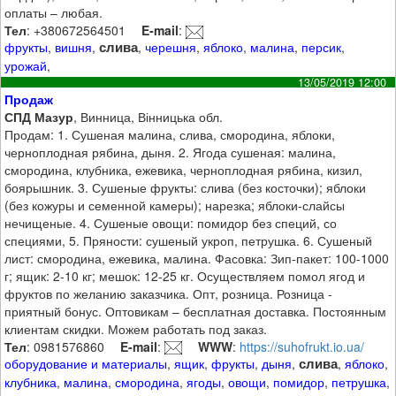
оплаты – любая.
Тел
: +380672564501
E-mail
:
слива
фрукты
,
вишня
,
,
черешня
,
яблоко
,
малина
,
персик
,
урожай
,
13/05/2019 12:00
Продаж
СПД Мазур
, Винница, Вінницька обл.
Продам: 1. Сушеная малина, слива, смородина, яблоки,
черноплодная рябина, дыня. 2. Ягода сушеная: малина,
смородина, клубника, ежевика, черноплодная рябина, кизил,
боярышник. 3. Сушеные фрукты: слива (без косточки); яблоки
(без кожуры и семенной камеры); нарезка; яблоки-слайсы
нечищеные. 4. Сушеные овощи: помидор без специй, со
специями, 5. Пряности: сушеный укроп, петрушка. 6. Сушеный
лист: смородина, ежевика, малина. Фасовка: Зип-пакет: 100-1000
г; ящик: 2-10 кг; мешок: 12-25 кг. Осуществляем помол ягод и
фруктов по желанию заказчика. Опт, розница. Розница -
приятный бонус. Оптовикам – бесплатная доставка. Постоянным
клиентам скидки. Можем работать под заказ.
Тел
: 0981576860
E-mail
:
WWW
:
https://suhofrukt.io.ua/
слива
оборудование и материалы
,
ящик
,
фрукты
,
дыня
,
,
яблоко
,
клубника
,
малина
,
смородина
,
ягоды
,
овощи
,
помидор
,
петрушка
,