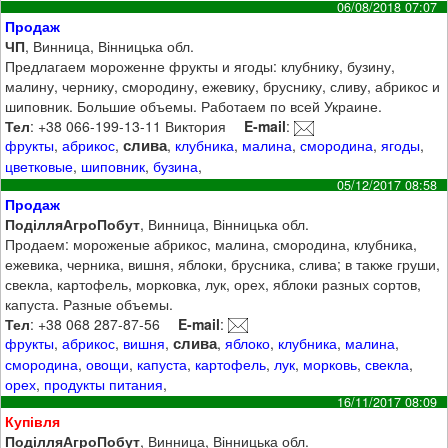
06/08/2018 07:07
Продаж
ЧП
, Винница, Вінницька обл.
Предлагаем мороженне фрукты и ягоды: клубнику, бузину,
малину, чернику, смородину, ежевику, бруснику, сливу, абрикос и
шиповник. Большие объемы. Работаем по всей Украине.
Тел
: +38 066-199-13-11 Виктория
E-mail
:
слива
фрукты
,
абрикос
,
,
клубника
,
малина
,
смородина
,
ягоды
,
цветковые
,
шиповник
,
бузина
,
05/12/2017 08:58
Продаж
ПоділляАгроПобут
, Винница, Вінницька обл.
Продаем: мороженые абрикос, малина, смородина, клубника,
ежевика, черника, вишня, яблоки, брусника, слива; в также груши,
свекла, картофель, морковка, лук, орех, яблоки разных сортов,
капуста. Разные объемы.
Тел
: +38 068 287-87-56
E-mail
:
слива
фрукты
,
абрикос
,
вишня
,
,
яблоко
,
клубника
,
малина
,
смородина
,
овощи
,
капуста
,
картофель
,
лук
,
морковь
,
свекла
,
орех
,
продукты питания
,
16/11/2017 08:09
Купівля
ПоділляАгроПобут
, Винница, Вінницька обл.