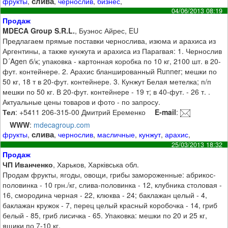
слива
фрукты
,
,
чернослив
,
бизнес
,
04/06/2013 08:19
Продаж
MDECA Group S.R.L.
, Буэнос Айрес, EU
Предлагаем прямые поставки чернослива, изюма и арахиса из
Аргентины, а также кунжута и арахиса из Парагвая: 1. Чернослив
D´Agen б/к; упаковка - картонная коробка по 10 кг, 2100 шт. в 20-
фут. контейнере. 2. Арахис бланшированный Runner; мешки по
50 кг, 18 т в 20-фут. контейнере. 3. Кунжут Белая метелка; п/п
мешки по 50 кг. В 20-фут. контейнере - 19 т; в 40-фут. - 26 т. .
Актуальные цены товаров и фото - по запросу.
Тел
: +5411 206-315-00 Дмитрий Еременко
E-mail
:
WWW
:
mdecagroup.com
слива
фрукты
,
,
чернослив
,
масличные
,
кунжут
,
арахис
,
25/03/2013 18:32
Продаж
ЧП Иванченко
, Харьков, Харківська обл.
Продам фрукты, ягоды, овощи, грибы замороженные: абрикос-
половинка - 10 грн./кг, слива-половинка - 12, клубника столовая -
16, смородина черная - 22, клюква - 24; баклажан целый - 4,
баклажан кружок - 7, перец целый красный коробочка - 14, гриб
белый - 85, гриб лисичка - 65. Упаковка: мешки по 20 и 25 кг,
ящики по 7-10 кг.