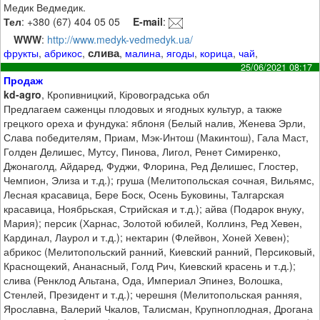
Медик Ведмедик.
Тел
: +380 (67) 404 05 05
E-mail
:
WWW
:
http://www.medyk-vedmedyk.ua/
слива
фрукты
,
абрикос
,
,
малина
,
ягоды
,
корица
,
чай
,
25/06/2021 08:17
Продаж
kd-agro
, Кропивницкий, Кіровоградська обл
Предлагаем саженцы плодовых и ягодных культур, а также
грецкого ореха и фундука: яблоня (Белый налив, Женева Эрли,
Слава победителям, Приам, Мэк-Интош (Макинтош), Гала Маст,
Голден Делишес, Мутсу, Пинова, Лигол, Ренет Симиренко,
Джонаголд, Айдаред, Фуджи, Флорина, Ред Делишес, Глостер,
Чемпион, Элиза и т.д.); груша (Мелитопольская сочная, Вильямс,
Лесная красавица, Бере Боск, Осень Буковины, Талгарская
красавица, Ноябрьская, Стрийская и т.д.); айва (Подарок внуку,
Мария); персик (Харнас, Золотой юбилей, Коллинз, Ред Хевен,
Кардинал, Лаурол и т.д.); нектарин (Флейвон, Хоней Хевен);
абрикос (Мелитопольский ранний, Киевский ранний, Персиковый,
Краснощекий, Ананасный, Голд Рич, Киевский красень и т.д.);
слива (Ренклод Альтана, Ода, Империал Эпинез, Волошка,
Стенлей, Президент и т.д.); черешня (Мелитопольская ранняя,
Ярославна, Валерий Чкалов, Талисман, Крупноплодная, Дрогана