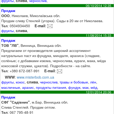
слива
фрукты
,
,
чернослив
,
06/10/2014 12:35
Продаж
ООО
, Николаев, Миколаївська обл.
Продам сливу Стенлей (угорка). Сады в 20 км от Николаева.
Тел
: 0504934450
E-mail
:
слива
фрукты
,
,
11/08/2014 15:33
Продаж
ТОВ "ЛВ"
, Винница, Вінницька обл.
Предлагаем от производителя широкий ассортимент
натуральных паст из фундука, миндаля, арахиса (сладкие,
солёные; с добавками изюма, чернослива, кураги, мака, мёда
кокосовой стружки, цукатов). Подробности - на сайте.
Тел
: +380 672-087-991
E-mail
:
WWW
:
www.misterbob.com.ua
слива
фрукты
,
кокос
,
,
чернослив
,
травы и бобовые
,
лён
,
масличные
,
арахис
,
продукты питания
,
фундук
,
мак
,
мёд
,
12/01/2014 20:06
Продаж
СФГ "Садівник"
, м.Бар, Вінницька обл.
Слива Стенглей. Продам оптом.
Тел
: 067 795-48-91