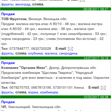
слива
фрукты
,
виноград
,
,
09/08/2017 08:27
Продаж
ТОВ Фруктона
, Вінниця, Вінницька обл.
Продам: малина екстра-клас А 90/10 - 46 грн.; малина екстра-
клас А 80/20 - 44 грн.; малина мікс - 38 грн.; малина грис
(подріблений) - 42 грн.; полуниця 1 клас некалібрована - 53 грн.;
чорна смородина - 23 грн.; слива (половинки без кісточки) - 22
грн.
Тел
: 0737848777, 0632720228
E-mail
:
слива
фрукты
,
,
клубника
,
малина
,
смородина
,
14/07/2017 16:19
Продаж
Компания "Органик Микс"
, Днепр, Дніпропетрівська обл.
Предлагаем комбикорм "Щаслива Тварина", "Народный
Комбикорм" для всех животных - в наличии и под заказ. Uарантия
качества.
Тел
: 0679270703, 0667813195, 0730101101 Алена
E-mail
:
слива
фрукты
,
,
корма
,
комбикорм
,
10/03/2017 09:38
Продаж
ЧП
, Хмельницкий, Хмельницька обл.