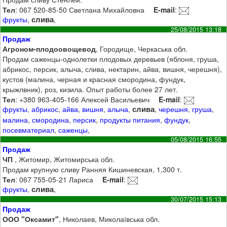
Тел
: 067 520-85-50 Светлана Михайловна
E-mail
:
слива
фрукты
,
,
25/08/2015 13:18
Продаж
Агроном-плодоовощевод
, Городище, Черкаська обл.
Продам саженцы-однолетки плодовых деревьев (яблоня, груша,
абрикос, персик, алыча, слива, нектарин, айва, вишня, черешня),
кустов (малина, черная и красная смородина, фундук,
крыжлвник), роз, кизила. Опыт работы более 27 лет.
Тел
: +380 963-405-166 Алексей Васильевич
E-mail
:
слива
фрукты
,
абрикос
,
айва
,
вишня
,
алыча
,
,
черешня
,
груша
,
малина
,
смородина
,
персик
,
продукты питания
,
фундук
,
посевматериал
,
саженцы
,
05/08/2015 16:55
Продаж
ЧП
, Житомир, Житомирська обл.
Продам крупную сливу Ранняя Кишиневская, 1,300 т.
Тел
: 067 755-05-21 Лариса
E-mail
:
слива
фрукты
,
,
30/07/2015 15:13
Продаж
ООО "Оксамит"
, Николаев, Миколаївська обл.