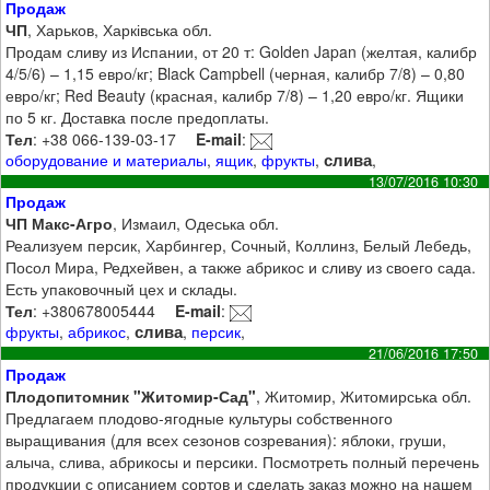
Продаж
ЧП
, Харьков, Харківська обл.
Продам сливу из Испании, от 20 т: Golden Japan (желтая, калибр
4/5/6) – 1,15 евро/кг; Black Campbell (черная, калибр 7/8) – 0,80
евро/кг; Red Beauty (красная, калибр 7/8) – 1,20 евро/кг. Ящики
по 5 кг. Доставка после предоплаты.
Тел
: +38 066-139-03-17
E-mail
:
слива
оборудование и материалы
,
ящик
,
фрукты
,
,
13/07/2016 10:30
Продаж
ЧП Макс-Агро
, Измаил, Одеська обл.
Реализуем персик, Харбингер, Сочный, Коллинз, Белый Лебедь,
Посол Мира, Редхейвен, а также абрикос и сливу из своего сада.
Есть упаковочный цех и склады.
Тел
: +380678005444
E-mail
:
слива
фрукты
,
абрикос
,
,
персик
,
21/06/2016 17:50
Продаж
Плодопитомник "Житомир-Сад"
, Житомир, Житомирська обл.
Предлагаем плодово-ягодные культуры собственного
выращивания (для всех сезонов созревания): яблоки, груши,
алыча, слива, абрикосы и персики. Посмотреть полный перечень
продукции с описанием сортов и сделать заказ можно на нашем