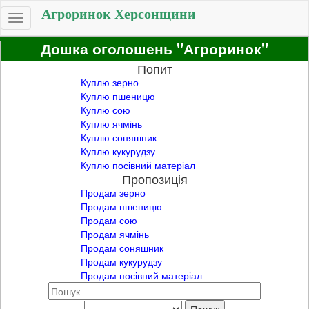
Агроринок Херсонщини
Toggle
navigation
Дошка оголошень "Агроринок"
Попит
Куплю зерно
Куплю пшеницю
Куплю сою
Куплю ячмінь
Куплю соняшник
Куплю кукурудзу
Куплю посівний матеріал
Пропозиція
Продам зерно
Продам пшеницю
Продам сою
Продам ячмінь
Продам соняшник
Продам кукурудзу
Продам посівний матеріал