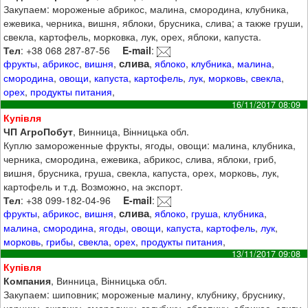
Закупаем: мороженые абрикос, малина, смородина, клубника,
ежевика, черника, вишня, яблоки, брусника, слива; а также груши,
свекла, картофель, морковка, лук, орех, яблоки, капуста.
Тел
: +38 068 287-87-56
E-mail
:
слива
фрукты
,
абрикос
,
вишня
,
,
яблоко
,
клубника
,
малина
,
смородина
,
овощи
,
капуста
,
картофель
,
лук
,
морковь
,
свекла
,
орех
,
продукты питания
,
16/11/2017 08:09
Купівля
ЧП АгроПобут
, Винница, Вінницька обл.
Куплю замороженные фрукты, ягоды, овощи: малина, клубника,
черника, смородина, ежевика, абрикос, слива, яблоки, гриб,
вишня, брусника, груша, свекла, капуста, орех, морковь, лук,
картофель и т.д. Возможно, на экспорт.
Тел
: +38 099-182-04-96
E-mail
:
слива
фрукты
,
абрикос
,
вишня
,
,
яблоко
,
груша
,
клубника
,
малина
,
смородина
,
ягоды
,
овощи
,
капуста
,
картофель
,
лук
,
морковь
,
грибы
,
свекла
,
орех
,
продукты питания
,
13/11/2017 09:08
Купівля
Компания
, Винница, Вінницька обл.
Закупаем: шиповник; мороженые малину, клубнику, бруснику,