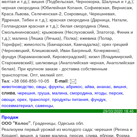
желтая и т.д.); вишня (Подбельская, Чернокорка, Шалунья и т.д.);
черная смородина (Юбилейная Копаня, Софиевская, Вернисаж,
Краса Львова, Селеченская-2, Сокровище, Черешневая,
Ядреная, Тибен и т.д.); красная смородина (Дарница, Натали,
Голландская красная и т.д.); белая смородина (Умка,
Смольяниновская); крыжовник (Неслуховский, Златогор, Финик и
т.д.); малина (Ляшка (Лячька), Полка); ежевика (Полар,
Торнфри); жимолость (Бакчарская, Камчадалка); орех грецкий
(Черновецкий, Клишковский, Иван Багряный, Кочерженко);
фундук (Карамановский, Кировоградский); кизил (Владимирский,
Старокиевский); шелковица (Анатолийская черная, Анатолийская
белая). При крупном заказе - доставка собственным
транспортом. Опт, мелкий опт.
Тел
: +38 066-850-10-05
E-mail
:
животноводство
,
овцы
,
фрукты
,
абрикос
,
айва
,
ананас
,
вишня
,
слива
,
черешня
,
груша
,
малина
,
смородина
,
ягоды
,
персик
,
овощи
,
орех
,
транспорт
,
продукты питания
,
фундук
,
посевматериал
,
саженцы
,
29/03/2020 18:46
Продаж
ООО "Колос"
, Граденицы, Одеська обл.
Реализуем первый урожай из молодого сада: черешня (Регина и
Кордия), вишня, а также малина, персик, слива, яблоки. Форма