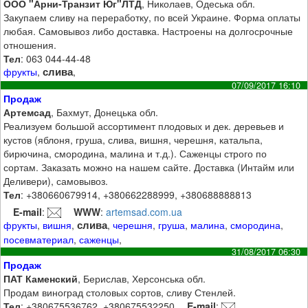
ООО "Арни-Транзит Юг"ЛТД
, Николаев, Одеська обл.
Закупаем сливу на переработку, по всей Украине. Форма оплаты
любая. Самовывоз либо доставка. Настроены на долгосрочные
отношения.
Тел
: 063 044-44-48
слива
фрукты
,
,
07/09/2017 16:10
Продаж
Артемсад
, Бахмут, Донецька обл.
Реализуем большой ассортимент плодовых и дек. деревьев и
кустов (яблоня, груша, слива, вишня, черешня, катальпа,
бирючина, смородина, малина и т.д.). Саженцы строго по
сортам. Заказать можно на нашем сайте. Доставка (Интайм или
Деливери), самовывоз.
Тел
: +380660679914, +380662288999, +380688888813
E-mail
:
WWW
:
artemsad.com.ua
слива
фрукты
,
вишня
,
,
черешня
,
груша
,
малина
,
смородина
,
посевматериал
,
саженцы
,
31/08/2017 06:30
Продаж
ПАТ Каменский
, Берислав, Херсонська обл.
Продам виноград столовых сортов, сливу Стенлей.
Тел
: +380675536762, +380675532250
E-mail
: