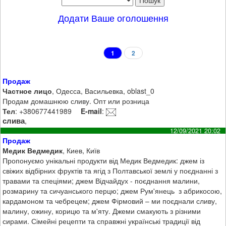
Додати Ваше оголошення
1
2
Продаж
Частное лицо
, Одесса, Васильевка, oblast_0
Продам домашнюю сливу. Опт или розница
Тел
: +380677441989
E-mail
:
слива
,
12/09/2021 20:02
Продаж
Медик Ведмедик
, Киев, Київ
Пропонуємо унікальні продукти від Медик Ведмедик: джем із
свіжих відбірних фруктів та ягід з Полтавської землі у поєднанні з
травами та спеціями; джем Відчайдух - поєднання малини,
розмарину та сичуанського перцю; джем Рум'янець з абрикосою,
кардамоном та чебрецем; джем Фірмовий – ми поєднали сливу,
малину, ожину, корицю та м'яту. Джеми смакують з різними
сирами. Сімейні рецепти та справжні українські традиції від