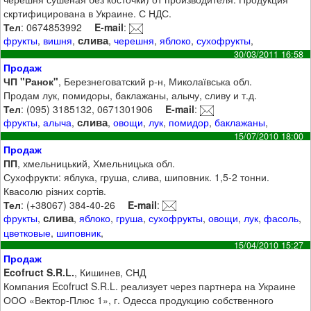
скртифицирована в Украине. С НДС.
Тел
: 0674853992
E-mail
:
слива
фрукты
,
вишня
,
,
черешня
,
яблоко
,
сухофрукты
,
30/03/2011 16:58
Продаж
ЧП "Ранок"
, Березнеговатский р-н, Миколаївська обл.
Продам лук, помидоры, баклажаны, алычу, сливу и т.д.
Тел
: (095) 3185132, 0671301906
E-mail
:
слива
фрукты
,
алыча
,
,
овощи
,
лук
,
помидор
,
баклажаны
,
15/07/2010 18:00
Продаж
ПП
, хмельницький, Хмельницька обл.
Сухофрукти: яблука, груша, слива, шиповник. 1,5-2 тонни.
Квасолю різних сортів.
Тел
: (+38067) 384-40-26
E-mail
:
слива
фрукты
,
,
яблоко
,
груша
,
сухофрукты
,
овощи
,
лук
,
фасоль
,
цветковые
,
шиповник
,
15/04/2010 15:27
Продаж
Ecofruct S.R.L.
, Кишинев, СНД
Компания Ecofruct S.R.L. реализует через партнера на Украине
ООО «Вектор-Плюс 1», г. Одесса продукцию собственного