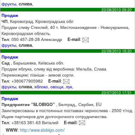
слива
фрукты
,
,
23/08/2013 09:20
Продаж
ЧП
, Кировоград, Кіровоградська обл
Продам сливу Стенлей, 40 т. Местонахождение - Новоукраинка,
Кировоградская область.
Тел
: 050 457-28-28 Александр
E-mail
:
слива
фрукты
,
,
22/08/2013 16:20
Продаж
Сад
, Барышевка, Київська обл.
Продам яблука, сливу від виробника: Мельба, Слава
Переможцям; пізніше - зимові сорти.
Тел
: +380677905982
E-mail
:
слива
фрукты
,
,
яблоко
,
овощи
,
лук
,
23/07/2013 17:51
Продаж
Предприятие “SLOBIGO”
, Белград,, Сербия, EU
Заинтересованы в постоянных поставках чернослива - 2500 т/год.
Ищем партнеров для долгосрочного сотрудничества.
Тел
: +38163 381-63 Виталий
E-mail
:
WWW
:
http://www.slobigo.com/