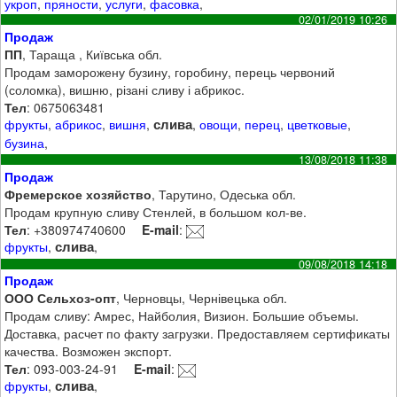
укроп
,
пряности
,
услуги
,
фасовка
,
02/01/2019 10:26
Продаж
ПП
, Тараща , Київська обл.
Продам заморожену бузину, горобину, перець червоний
(соломка), вишню, різані сливу і абрикос.
Тел
: 0675063481
слива
фрукты
,
абрикос
,
вишня
,
,
овощи
,
перец
,
цветковые
,
бузина
,
13/08/2018 11:38
Продаж
Фремерское хозяйство
, Тарутино, Одеська обл.
Продам крупную сливу Стенлей, в большом кол-ве.
Тел
: +380974740600
E-mail
:
слива
фрукты
,
,
09/08/2018 14:18
Продаж
ООО Сельхоз-опт
, Черновцы, Чернівецька обл.
Продам сливу: Амрес, Найболия, Визион. Большие объемы.
Доставка, расчет по факту загрузки. Предоставляем сертификаты
качества. Возможен экспорт.
Тел
: 093-003-24-91
E-mail
:
слива
фрукты
,
,