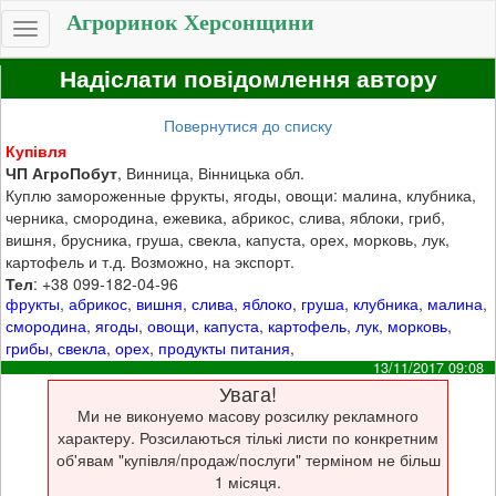
Агроринок Херсонщини
Toggle
navigation
Надіслати повідомлення автору
Повернутися до списку
Купівля
ЧП АгроПобут
, Винница, Вінницька обл.
Куплю замороженные фрукты, ягоды, овощи: малина, клубника,
черника, смородина, ежевика, абрикос, слива, яблоки, гриб,
вишня, брусника, груша, свекла, капуста, орех, морковь, лук,
картофель и т.д. Возможно, на экспорт.
Тел
: +38 099-182-04-96
фрукты
,
абрикос
,
вишня
,
слива
,
яблоко
,
груша
,
клубника
,
малина
,
смородина
,
ягоды
,
овощи
,
капуста
,
картофель
,
лук
,
морковь
,
грибы
,
свекла
,
орех
,
продукты питания
,
13/11/2017 09:08
Увага!
Ми не виконуемо масову розсилку рекламного
характеру. Розсилаються тількі листи по конкретним
об'явам "купівля/продаж/послуги" терміном не більш
1 місяця.