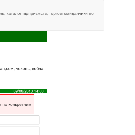
нь, каталог підприємств, торгові майданчики по
н,сом, чехонь, вобла,
09/08/2013 14:03
и по конкретним