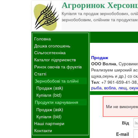
Агроринок Херсон
Купівля та продаж зернобобових, олій
зернобобовим, олійним та продуктам
Головна
Дошка оголошень
Сільгосптехніка
Продаж
Каталог підприємств
ООО Волна
, Суровики
Ринок овочів та фруктів
Реализуем широкий асс
Статті
щука,окунь и др.) со с
Зернобобові та олійні
Тел
: +7 961-659-41-38
рыба
,
вобла
,
лещ
,
оку
Продаж (ask)
Купівля (bid)
Продукти харчування
Ми не виконуем
Продаж (ask)
Купівля (bid)
Від
Наші партнери
Контакти
E-mail