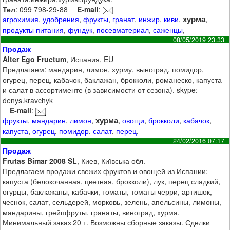
Тел
: 099 798-29-88
E-mail
:
хурма
агрохимия
,
удобрения
,
фрукты
,
гранат
,
инжир
,
киви
,
,
продукты питания
,
фундук
,
посевматериал
,
саженцы
,
08/05/2019 23:33
Продаж
Alter Ego Fructum
, Испания, EU
Предлагаем: мандарин, лимон, хурму, выноград, помидор,
огурец, перец, кабачок, баклажан, брокколи, романеско, капуста
и салат в ассортименте (в зависимости от сезона). skype:
denys.kravchyk
E-mail
:
хурма
фрукты
,
мандарин
,
лимон
,
,
овощи
,
брокколи
,
кабачок
,
капуста
,
огурец
,
помидор
,
салат
,
перец
,
24/02/2016 07:17
Продаж
Frutas Bimar 2008 SL
, Киев, Київська обл.
Предлагаем продажи свежих фруктов и овощей из Испании:
капуста (белокочанная, цветная, брокколи), лук, перец сладкий,
огурцы, баклажаны, кабачки, томаты, томаты черри, артишок,
чеснок, салат, сельдерей, морковь, зелень, апельсины, лимоны,
мандарины, грейпфруты. гранаты, виноград, хурма.
Минимальный заказ 20 т. Возможны сборные заказы. Сделки