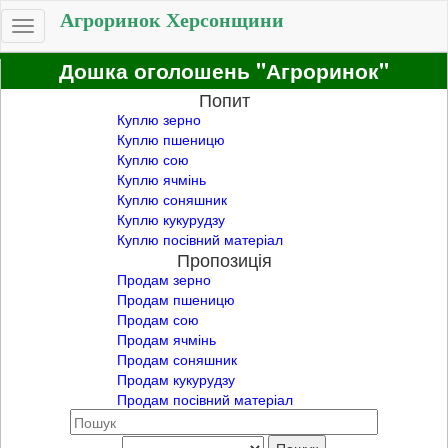
Агроринок Херсонщини
Toggle
navigation
Дошка оголошень "Агроринок"
Попит
Куплю зерно
Куплю пшеницю
Куплю сою
Куплю ячмінь
Куплю соняшник
Куплю кукурудзу
Куплю посівний матеріал
Пропозиція
Продам зерно
Продам пшеницю
Продам сою
Продам ячмінь
Продам соняшник
Продам кукурудзу
Продам посівний матеріал