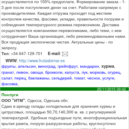
осуществляются по 100% предоплате. Формирование заказа - 1-
3 дня после поступления денег на счет. Работаем напрямую с
производителями. Каждая отгрузка проходит под жестким
контролем качества, фасовки, укладки, правильности погрузки и
соблюдения температурного режима перевозчиком. Доставка
осуществляется компаниями-перевозчиками, либо теми, с кем
сотрудничает Ваша организация, либо рекомендованными нами.
Вся продукция экологически чистая. Актуальные цены - по
запросу.
Тел
: +34 647-129-701
E-mail
:
WWW
:
http://www.frutasbimar.es
хурма
фрукты
,
апельсин
,
виноград
,
грейпфрут
,
мандарин
,
,
гранат
,
лимон
,
овощи
,
брокколи
,
капуста
,
лук
,
морковь
,
огурец
,
салат
,
перец
,
баклажаны
,
сельдерей
,
томат
,
чеснок
,
услуги
,
фасовка
,
25/11/2015 09:42
Послуги
ООО "ИТМ"
, Одесса, Одеська обл.
Сдаю в аренду склады холодильные для хранения хурмы и
цитрусовых, площадью 50,70,140,300 м. кв. с регулируемой
температурой. Удобные подъездные пути, многофункциональная
крытая рампа, погрузо-разгрузочные работы, круглосуточно
стоянка для легковых и многотоннажных автомобилей,