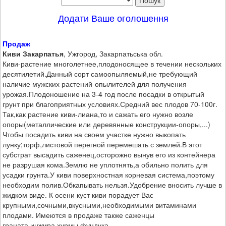
Додати Ваше оголошення
Продаж
Киви Закарпатья
, Ужгород, Закарпатьська обл.
Киви-растение многолетнее,плодоносящее в течении нескольких
десятилетий.Данный сорт самоопыляемый,не требующий
наличие мужских растений-опылителей для получения
урожая.Плодоношение на 3-4 год после посадки в открытый
грунт при благоприятных условиях.Средний вес плодов 70-100г.
Так,как растение киви-лиана,то и сажать его нужно возле
опоры(металлические или деревянные конструкции-опоры,...)
Чтобы посадить киви на своем участке нужно выкопать
лунку;торф,листовой перегной перемешать с землей.В этот
субстрат высадить саженец,осторожно вынув его из контейнера
не разрушая кома.Землю не уплотнять,а обильно полить для
усадки грунта.У киви поверхностная корневая система,поэтому
необходим полив.Обкапывать нельзя.Удобрение вносить лучше в
жидком виде. К осени куст киви порадует Вас
крупными,сочными,вкусными,необходимыми витаминами
плодами. Имеются в продаже также саженцы
граната,инжира,хурмы,фундука.