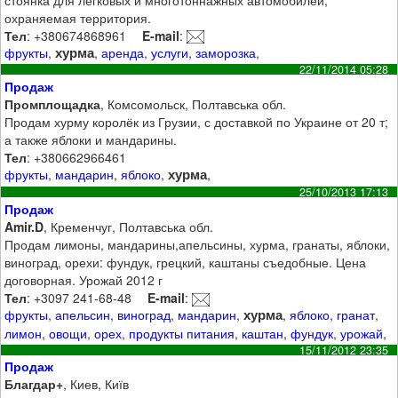
охраняемая территория.
Тел
: +380674868961
E-mail
:
хурма
фрукты
,
,
аренда
,
услуги
,
заморозка
,
22/11/2014 05:28
Продаж
Промплощадка
, Комсомольск, Полтавська обл.
Продам хурму королёк из Грузии, с доставкой по Украине от 20 т;
а также яблоки и мандарины.
Тел
: +380662966461
хурма
фрукты
,
мандарин
,
яблоко
,
,
25/10/2013 17:13
Продаж
Amir.D
, Кременчуг, Полтавська обл.
Продам лимоны, мандарины,апельсины, хурма, гранаты, яблоки,
виноград, орехи: фундук, грецкий, каштаны съедобные. Цена
договорная. Урожай 2012 г
Тел
: +3097 241-68-48
E-mail
:
хурма
фрукты
,
апельсин
,
виноград
,
мандарин
,
,
яблоко
,
гранат
,
лимон
,
овощи
,
орех
,
продукты питания
,
каштан
,
фундук
,
урожай
,
15/11/2012 23:35
Продаж
Благдар+
, Киев, Київ