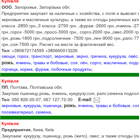
Купівля
ООО
, Запорожье, Запорізька обл.
Предприятие закупает за наличные с хозяйства, с поля и вывозит
зерновые и масличные культуры, а также их отходы различных кат
класса -2850 грн.,3 класса -2750 грн. ,фураж -2600 грн.,ячмень -2
грн.,горох -5000 грн.,просо-3000 грн., сорго-2000 грн.,овес-2000 г
грн.,рожь-1800 грн.,подсолнечник -7500 грн.,лен-9000 грн.,рапс-7
грн.,соя-7500 грн. Расчет на месте за фактический вес.
Тел
: +380672174595 +380660013226
овощи
,
горох
,
транспорт
,
зерновые
,
зерно
,
гречиха
,
кукуруза
,
овёс
рожь
,
ячмень
,
травы и бобовые
,
соя
,
лён
,
сорго
,
масличные
,
подс
горчица
,
корма
,
фураж
,
побочные продукты
,
Купівля
ПП
, Полтава, Полтавська обл.
Закупаю пшеницу,рожь, ячмень, кукурузу;соя, рапс;семена подсол
Тел
: 050 826-00-07, 067 127-72-00
E-mail
:
рожь
зерновые
,
кукуруза
,
пшеница
,
,
ячмень
,
травы и бобовые
,
со
посевматериал
,
семена
,
Купівля
Предприятие
, Киев, Київ
Закупаем: кукурузу, пшеницу, рожь (жито), овес; а также отходы (