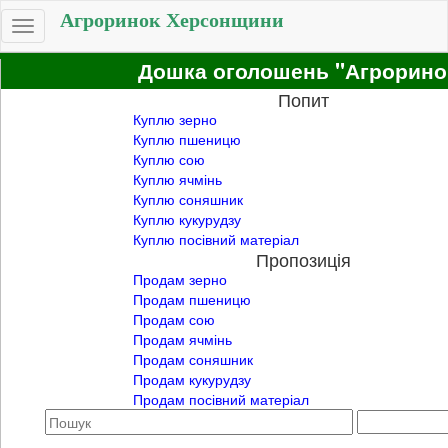
Агроринок Херсонщини
Toggle
navigation
Дошка оголошень "Агрорино
Попит
Куплю зерно
Куплю пшеницю
Куплю сою
Куплю ячмінь
Куплю соняшник
Куплю кукурудзу
Куплю посівний матеріал
Пропозиція
Продам зерно
Продам пшеницю
Продам сою
Продам ячмінь
Продам соняшник
Продам кукурудзу
Продам посівний матеріал