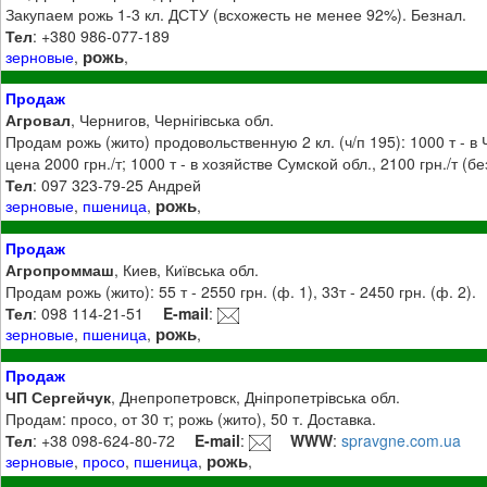
Закупаем рожь 1-3 кл. ДСТУ (всхожесть не менее 92%). Безнал.
Тел
: +380 986-077-189
рожь
зерновые
,
,
Продаж
Агровал
, Чернигов, Чернігівська обл.
Продам рожь (жито) продовольственную 2 кл. (ч/п 195): 1000 т - в 
цена 2000 грн./т; 1000 т - в хозяйстве Сумской обл., 2100 грн./т (б
Тел
: 097 323-79-25 Андрей
рожь
зерновые
,
пшеница
,
,
Продаж
Агропроммаш
, Киев, Київська обл.
Продам рожь (жито): 55 т - 2550 грн. (ф. 1), 33т - 2450 грн. (ф. 2).
Тел
: 098 114-21-51
E-mail
:
рожь
зерновые
,
пшеница
,
,
Продаж
ЧП Сергейчук
, Днепропетровск, Дніпропетрівська обл.
Продам: просо, от 30 т; рожь (жито), 50 т. Доставка.
Тел
: +38 098-624-80-72
E-mail
:
WWW
:
spravgne.com.ua
рожь
зерновые
,
просо
,
пшеница
,
,