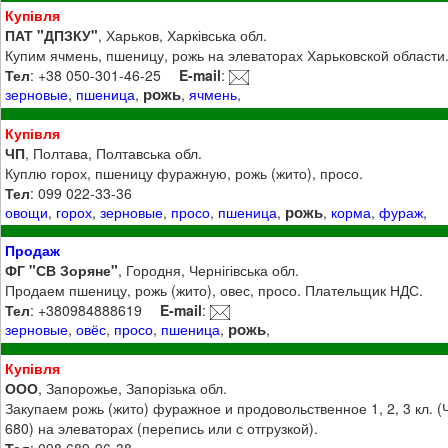
Купівля
ПАТ "ДПЗКУ"
, Харьков, Харківська обл.
Купим ячмень, пшеницу, рожь на элеваторах Харьковской области.
Тел
: +38 050-301-46-25
E-mail
:
рожь
зерновые
,
пшеница
,
,
ячмень
,
Купівля
ЧП
, Полтава, Полтавська обл.
Куплю горох, пшеницу фуражную, рожь (жито), просо.
Тел
: 099 022-33-36
рожь
овощи
,
горох
,
зерновые
,
просо
,
пшеница
,
,
корма
,
фураж
,
Продаж
ФГ "СВ Зоряне"
, Городня, Чернігівська обл.
Продаем пшеницу, рожь (жито), овес, просо. Плательщик НДС.
Тел
: +380984888619
E-mail
:
рожь
зерновые
,
овёс
,
просо
,
пшеница
,
,
Купівля
ООО
, Запорожье, Запорізька обл.
Закупаем рожь (жито) фуражное и продовольственное 1, 2, 3 кл. (
680) на элеваторах (перепись или с отгрузкой).
Тел
: 098 689-96-38