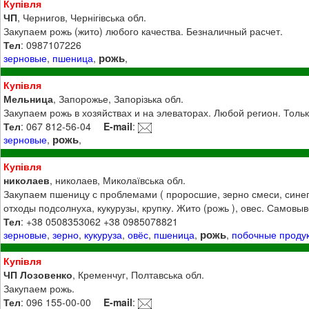
Купівля
ЧП
, Чернигов, Чернігівська обл.
Закупаем рожь (жито) любого качества. Безналичный расчет.
Тел
: 0987107226
рожь
зерновые
,
пшеница
,
,
Купівля
Мельница
, Запорожье, Запорізька обл.
Закупаем рожь в хозяйствах и на элеваторах. Любой регион. Толь
Тел
: 067 812-56-04
E-mail
:
рожь
зерновые
,
,
Купівля
николаев
, николаев, Миколаївська обл.
Закупаем пшеницу с проблемами ( проросшие, зерно смеси, синегуз
отходы подсолнуха, кукурузы, крупку. Жито (рожь ), овес. Самовы
Тел
: +38 0508353062 +38 0985078821
рожь
зерновые
,
зерно
,
кукуруза
,
овёс
,
пшеница
,
,
побочные проду
Купівля
ЧП Лозовенко
, Кременчуг, Полтавська обл.
Закупаем рожь.
Тел
: 096 155-00-00
E-mail
: