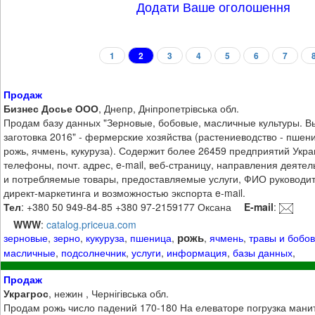
Додати Ваше оголошення
1
2
3
4
5
6
7
Продаж
Бизнес Досье ООО
, Днепр, Дніпропетрівська обл.
Продам базу данных "Зерновые, бобовые, масличные культуры. 
заготовка 2016" - фермерские хозяйства (растениеводство - пшен
рожь, ячмень, кукуруза). Содержит более 26459 предприятий Укра
телефоны, почт. адрес, e-mail, веб-страницу, направления деяте
и потребляемые товары, предоставляемые услуги, ФИО руководи
директ-маркетинга и возможностью экспорта e-mail.
Тел
: +380 50 949-84-85 +380 97-2159177 Оксана
E-mail
:
WWW
:
catalog.priceua.com
рожь
зерновые
,
зерно
,
кукуруза
,
пшеница
,
,
ячмень
,
травы и бобо
масличные
,
подсолнечник
,
услуги
,
информация
,
базы данных
,
Продаж
Украгрос
, нежин , Чернігівська обл.
Продам рожь число падений 170-180 На елеваторе погрузка манит