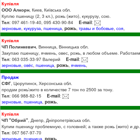
Купівля
ООО Алкорн
, Киев, Київська обл.
Куплю пшеницу (2, 3 кл.), рожь (жито), кукурузу, сою.
Тел
: 097 461-19-40, 095 430-90-84
E-mail
:
рожь
зерновые
,
кукуруза
,
пшеница
,
,
травы и бобовые
,
соя
,
Купівля
ЧП Полинкевич
, Винница, Вінницька обл.
Закупаю пшеницу, ячмень, овес, рожь, в любом объеме. Работаем
Тел
: 063 035-33-97 Валерий
E-mail
:
рожь
зерновые
,
овёс
,
пшеница
,
,
ячмень
,
Продаж
СФГ
, Цюрупинск, Херсонська обл.
продам рожь\жито в количестве 7 тон по 2500 за тону.
Тел
: 066 988-82-15
E-mail
:
рожь
зерновые
,
пшеница
,
,
Купівля
ЧП "Обрий"
, Днепр, Дніпропетрівська обл.
Купим пшеницу проблемную, с головней; а также рожь (жито) и др.
Тел
: 067 567-97-70
рожь
зерновые
,
пшеница
,
,