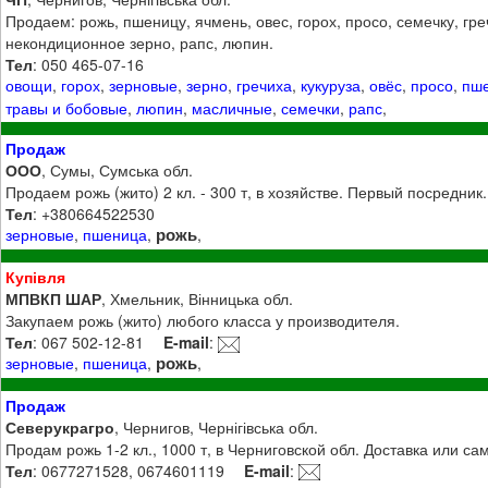
Продаем: рожь, пшеницу, ячмень, овес, горох, просо, семечку, греч
некондиционное зерно, рапс, люпин.
Тел
: 050 465-07-16
овощи
,
горох
,
зерновые
,
зерно
,
гречиха
,
кукуруза
,
овёс
,
просо
,
пш
травы и бобовые
,
люпин
,
масличные
,
семечки
,
рапс
,
Продаж
ООО
, Сумы, Сумська обл.
Продаем рожь (жито) 2 кл. - 300 т, в хозяйстве. Первый посредник
Тел
: +380664522530
рожь
зерновые
,
пшеница
,
,
Купівля
МПВКП ШАР
, Хмельник, Вінницька обл.
Закупаем рожь (жито) любого класса у производителя.
Тел
: 067 502-12-81
E-mail
:
рожь
зерновые
,
пшеница
,
,
Продаж
Северукрагро
, Чернигов, Чернігівська обл.
Продам рожь 1-2 кл., 1000 т, в Черниговской обл. Доставка или са
Тел
: 0677271528, 0674601119
E-mail
: