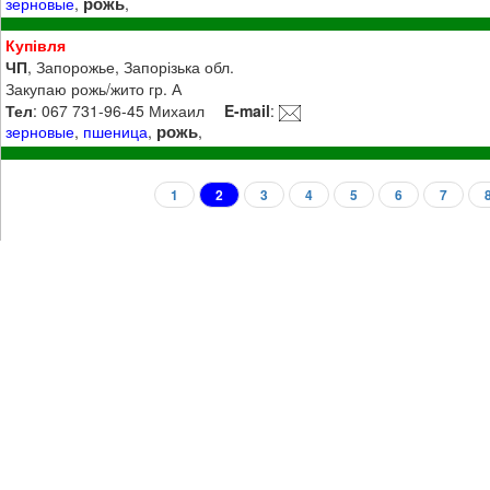
рожь
зерновые
,
,
Купівля
ЧП
, Запорожье, Запорізька обл.
Закупаю рожь/жито гр. А
Тел
: 067 731-96-45 Михаил
E-mail
:
рожь
зерновые
,
пшеница
,
,
1
2
3
4
5
6
7