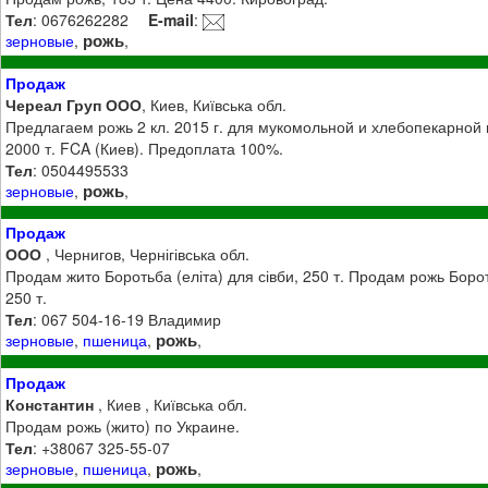
Тел
: 0676262282
E-mail
:
рожь
зерновые
,
,
Продаж
Череал Груп ООО
, Киев, Київська обл.
Предлагаем рожь 2 кл. 2015 г. для мукомольной и хлебопекарной
2000 т. FCA (Киев). Предоплата 100%.
Тел
: 0504495533
рожь
зерновые
,
,
Продаж
ООО
, Чернигов, Чернігівська обл.
Продам жито Боротьба (еліта) для сівби, 250 т. Продам рожь Борот
250 т.
Тел
: 067 504-16-19 Владимир
рожь
зерновые
,
пшеница
,
,
Продаж
Константин
, Киев , Київська обл.
Продам рожь (жито) по Украине.
Тел
: +38067 325-55-07
рожь
зерновые
,
пшеница
,
,