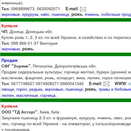
ячменные).
Тел
: 0969899673, 0635092071
E-mail
:
рожь
зерновые
,
кукуруза
,
овёс
,
пшеница
,
,
ячмень
,
побочные прод
Купівля
ЧП
, Донецк, Донецька обл.
Куплю рожь 1, 2, 3 кл. по всей Украине, в хозяйствах и по перепис
Тел
: 098 866-01-37 Виктория
рожь
зерновые
,
,
Продаж
СФГ "Зоряне"
, Пятихатки, Дніпропетрівська обл.
Продам сидеральные культуры: горчица желтая, буркун (донник) 
масличная, фацелия, рожь, эспарцет, вика, люпин, горох-пелюшка
Тел
: 0677748627 0974908271 0960041346
E-mail
:
WWW
:
z
рожь
овощи
,
горох
,
редька
,
зерновые
,
пшеница
,
,
травы и бобовы
люпин
,
масличные
,
горчица
,
Купівля
ООО "ТД Асторг"
, Киев, Київ
Закупаем пшеницу 2-3 кл. и фуражную, кукурузу, ячмень, овес, рож
лен, горчицу по всей Украине - на элеваторах, у сельхозпроизводи
у посредников.