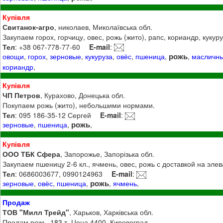
Купівля
Свитанок-агро
, николаев, Миколаївська обл.
Закупаем горох, горчицу, овес, рожь (жито), рапс, кориандр, кукур
Тел
: +38 067-778-77-60
E-mail
:
рожь
овощи
,
горох
,
зерновые
,
кукуруза
,
овёс
,
пшеница
,
,
масличн
кориандр
,
Купівля
ЧП Петров
, Курахово, Донецька обл.
Покупаем рожь (жито), небольшими нормами.
Тел
: 095 186-35-12 Сергей
E-mail
:
рожь
зерновые
,
пшеница
,
,
Купівля
ООО ТБК Сфера
, Запорожье, Запорізька обл.
Закупаем пшеницу 2-6 кл., ячмень, овес, рожь с доставкой на элев
Тел
: 0686003677, 0990124963
E-mail
:
рожь
зерновые
,
овёс
,
пшеница
,
,
ячмень
,
Продаж
ТОВ "Милл Трейд"
, Харьков, Харківська обл.
Продам рожь, 183 т. Цена 4400. Кировоград.