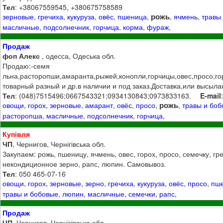
Тел
: +38067559545, +380675758589
рожь
зерновые
,
гречиха
,
кукуруза
,
овёс
,
пшеница
,
,
ячмень
,
травы
масличные
,
подсолнечник
,
горчица
,
корма
,
фураж
,
Продаж
фоп Алекс
, одесса, Одеська обл.
Продаю:-семя
льна,расторопши,амаранта,рыжей,конопли,горчицы,овес,просо,го
товарный разный и др.в наличии и под заказ.Доставка,или высыла
Тел
: (048)7515496;0667543321;0934130843;0973833163.
E-mail
рожь
овощи
,
горох
,
зерновые
,
амарант
,
овёс
,
просо
,
,
травы и бо
расторопша
,
масличные
,
подсолнечник
,
горчица
,
Купівля
ЧП
, Чернигов, Чернігівська обл.
Закупаем: рожь, пшеницу, ячмень, овес, горох, просо, семечку, гре
некондиционное зерно, рапс, люпин. Самовывоз.
Тел
: 050 465-07-16
овощи
,
горох
,
зерновые
,
зерно
,
гречиха
,
кукуруза
,
овёс
,
просо
,
пш
травы и бобовые
,
люпин
,
масличные
,
семечки
,
рапс
,
Продаж
ЧП
, Чернигов, Чернігівська обл.