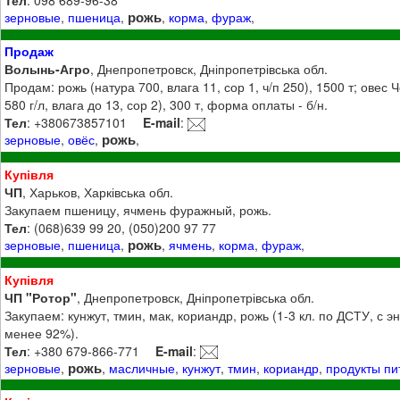
рожь
зерновые
,
пшеница
,
,
корма
,
фураж
,
Продаж
Волынь-Агро
, Днепропетровск, Дніпропетрівська обл.
Продам: рожь (натура 700, влага 11, сор 1, ч/п 250), 1500 т; овес
580 г/л, влага до 13, сор 2), 300 т, форма оплаты - б/н.
Тел
: +380673857101
E-mail
:
рожь
зерновые
,
овёс
,
,
Купівля
ЧП
, Харьков, Харківська обл.
Закупаем пшеницу, ячмень фуражный, рожь.
Тел
: (068)639 99 20, (050)200 97 77
рожь
зерновые
,
пшеница
,
,
ячмень
,
корма
,
фураж
,
Купівля
ЧП "Ротор"
, Днепропетровск, Дніпропетрівська обл.
Закупаем: кунжут, тмин, мак, кориандр, рожь (1-3 кл. по ДСТУ, с э
менее 92%).
Тел
: +380 679-866-771
E-mail
:
рожь
зерновые
,
,
масличные
,
кунжут
,
тмин
,
кориандр
,
продукты пи