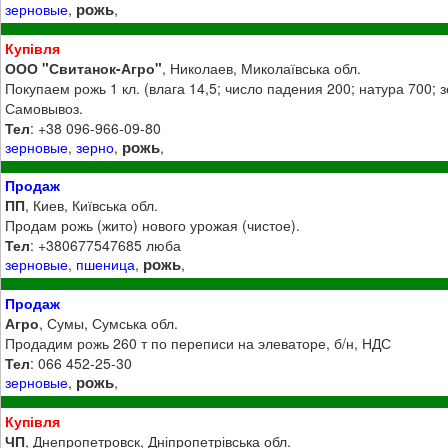
рожь
зерновые
,
,
Купівля
ООО "Свитанок-Агро"
, Николаев, Миколаївська обл.
Покупаем рожь 1 кл. (влага 14,5; число падения 200; натура 700; з
Самовывоз.
Тел
: +38 096-966-09-80
рожь
зерновые
,
зерно
,
,
Продаж
ПП
, Киев, Київська обл.
Продам рожь (жито) нового урожая (чистое).
Тел
: +380677547685 люба
рожь
зерновые
,
пшеница
,
,
Продаж
Агро
, Сумы, Сумська обл.
Продадим рожь 260 т по переписи на элеваторе, б/н, НДС
Тел
: 066 452-25-30
рожь
зерновые
,
,
Купівля
ЧП
, Днепропетровск, Дніпропетрівська обл.