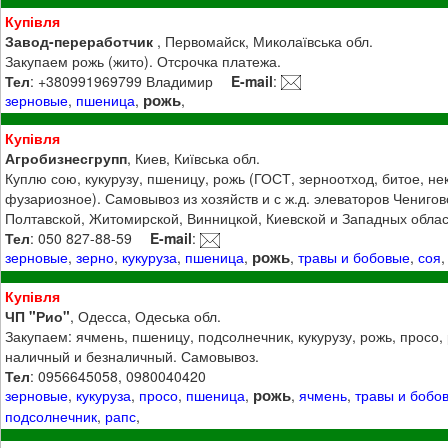
Купівля
Завод-переработчик
, Первомайск, Миколаївська обл.
Закупаем рожь (жито). Отсрочка платежа.
Тел
: +380991969799 Владимир
E-mail
:
рожь
зерновые
,
пшеница
,
,
Купівля
Агробизнесгрупп
, Киев, Київська обл.
Куплю сою, кукурузу, пшеницу, рожь (ГОСТ, зерноотход, битое, не
фузариозное). Самовывоз из хозяйств и с ж.д. элеваторов Ченигов
Полтавской, Житомирской, Винницкой, Киевской и Западных облас
Тел
: 050 827-88-59
E-mail
:
рожь
зерновые
,
зерно
,
кукуруза
,
пшеница
,
,
травы и бобовые
,
соя
,
Купівля
ЧП "Рио"
, Одесса, Одеська обл.
Закупаем: ячмень, пшеницу, подсолнечник, кукурузу, рожь, просо, 
наличный и безналичный. Самовывоз.
Тел
: 0956645058, 0980040420
рожь
зерновые
,
кукуруза
,
просо
,
пшеница
,
,
ячмень
,
травы и бобо
подсолнечник
,
рапс
,