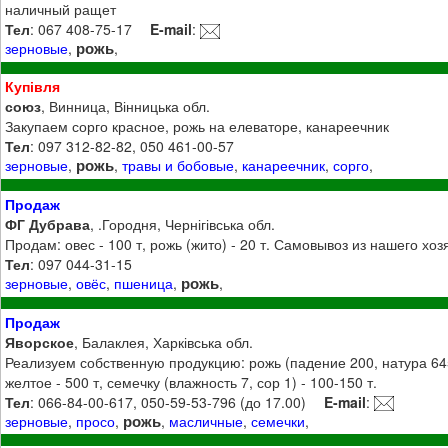
наличный ращет
Тел
: 067 408-75-17
E-mail
:
рожь
зерновые
,
,
Купівля
союз
, Винница, Вінницька обл.
Закупаем сорго красное, рожь на елеваторе, канареечник
Тел
: 097 312-82-82, 050 461-00-57
рожь
зерновые
,
,
травы и бобовые
,
канареечник
,
сорго
,
Продаж
ФГ Дубрава
, .Городня, Чернігівська обл.
Продам: овес - 100 т, рожь (жито) - 20 т. Самовывоз из нашего хоз
Тел
: 097 044-31-15
рожь
зерновые
,
овёс
,
пшеница
,
,
Продаж
Яворское
, Балаклея, Харківська обл.
Реализуем собственную продукцию: рожь (падение 200, натура 645
желтое - 500 т, семечку (влажность 7, сор 1) - 100-150 т.
Тел
: 066-84-00-617, 050-59-53-796 (до 17.00)
E-mail
:
рожь
зерновые
,
просо
,
,
масличные
,
семечки
,