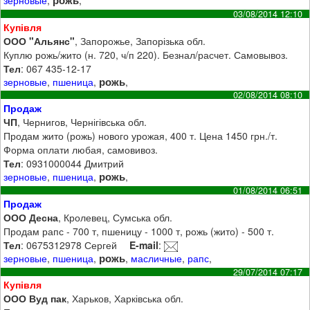
рожь
зерновые
,
,
03/08/2014 12:10
Купівля
ООО "Альянс"
, Запорожье, Запорізька обл.
Куплю рожь/жито (н. 720, ч/п 220). Безнал/расчет. Самовывоз.
Тел
: 067 435-12-17
рожь
зерновые
,
пшеница
,
,
02/08/2014 08:10
Продаж
ЧП
, Чернигов, Чернігівська обл.
Продам жито (рожь) нового урожая, 400 т. Цена 1450 грн./т.
Форма оплати любая, самовивоз.
Тел
: 0931000044 Дмитрий
рожь
зерновые
,
пшеница
,
,
01/08/2014 06:51
Продаж
ООО Десна
, Кролевец, Сумська обл.
Продам рапс - 700 т, пшеницу - 1000 т, рожь (жито) - 500 т.
Тел
: 0675312978 Сергей
E-mail
:
рожь
зерновые
,
пшеница
,
,
масличные
,
рапс
,
29/07/2014 07:17
Купівля
ООО Вуд пак
, Харьков, Харківська обл.