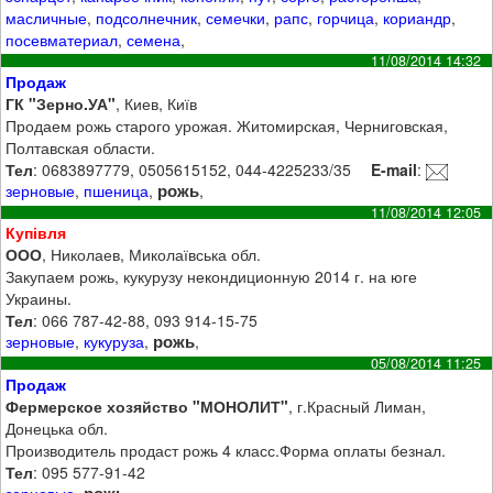
масличные
,
подсолнечник
,
семечки
,
рапс
,
горчица
,
кориандр
,
посевматериал
,
семена
,
11/08/2014 14:32
Продаж
ГК "Зерно.УА"
, Киев, Київ
Продаем рожь старого урожая. Житомирская, Черниговская,
Полтавская области.
Тел
: 0683897779, 0505615152, 044-4225233/35
E-mail
:
рожь
зерновые
,
пшеница
,
,
11/08/2014 12:05
Купівля
ООО
, Николаев, Миколаївська обл.
Закупаем рожь, кукурузу некондиционную 2014 г. на юге
Украины.
Тел
: 066 787-42-88, 093 914-15-75
рожь
зерновые
,
кукуруза
,
,
05/08/2014 11:25
Продаж
Фермерское хозяйство "МОНОЛИТ"
, г.Красный Лиман,
Донецька обл.
Производитель продаст рожь 4 класс.Форма оплаты безнал.
Тел
: 095 577-91-42