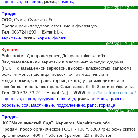
рожь
зерновые
,
пшеница
,
,
ячмень
,
01/04/2014 12:44
Продаж
ООО
, Сумы, Сумська обл.
Продам рожь продовольственную и фуражную.
Тел
: 0667241299
E-mail
:
рожь
зерновые
,
,
корма
,
фураж
,
16/03/2014 21:15
Купівля
Рole-trade
, Днепропетровск, Дніпропетрівська обл.
Закупаем все виды зерновых и масличных культур: кукуруза
(ГОСТ, с завышенной зерновой, высокой влажностью, запахом)
рожь, ячмень, пшеница, подсолнечник масличный и
кондитерский, соя, рапс, горчица и пр.) у производителей, в
хозяйствах и на элеваторах. Самовывоз. Любой регион Украины.
Тел
: 050 638-73-70
E-mail
:
WWW
:
http://pole-trade.com.ua/
рожь
зерновые
,
зерно
,
кукуруза
,
пшеница
,
,
ячмень
,
травы и
бобовые
,
соя
,
масличные
,
подсолнечник
,
рапс
,
горчица
,
17/02/2014 13:00
Продаж
ФХ "Макишинский Сад"
, Чернигов, Чернігівська обл.
Продам: просо органическое ГОСТ - 100 т, 3300 грн.; рожь (жито)
органическое - 400 т, 1500 грн.; рыжей - 20 т, 8000 грн.