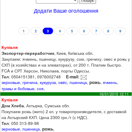
Додати Ваше оголошення
1
2
3
4
5
6
7
8
9
Купівля
Экспортер-переработчик
, Киев, Київська обл.
Закупаем: ячмень, пшеницу, кукурузу, сою, гречиху, овес и рожь у
СХП (в хозяйствах и на элеваторах), от 200 т. Платим быстро.
FCA и СРТ Херсон, Николаев, порты Одессы.
Тел
: 0504151381, 0976002748
E-mail
:
рожь
зерновые
,
гречиха
,
кукуруза
,
овёс
,
пшеница
,
,
ячмень
,
травы и бобовые
,
соя
,
16/01/2015 12:11
Купівля
Дом Хлеба
, Ахтырка, Сумська обл.
Покупаем рожь (жито) 2 кл. у товаропроизводителя, с доставкой
на Ахтырский КХП. Цена 2300 грн./т (с НДС).
Тел
: 050 313-89-98
рожь
зерновые
,
пшеница
,
,