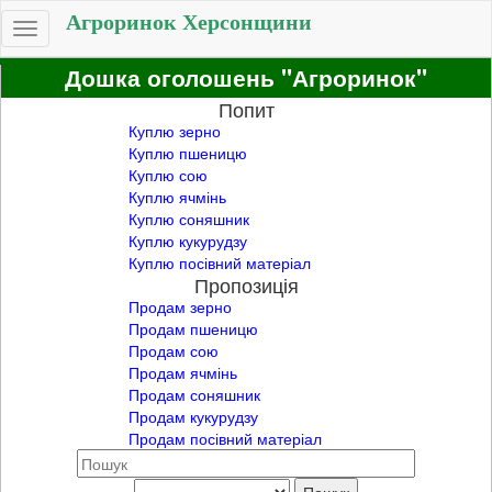
Агроринок Херсонщини
Toggle
navigation
Дошка оголошень "Агроринок"
Попит
Куплю зерно
Куплю пшеницю
Куплю сою
Куплю ячмінь
Куплю соняшник
Куплю кукурудзу
Куплю посівний матеріал
Пропозиція
Продам зерно
Продам пшеницю
Продам сою
Продам ячмінь
Продам соняшник
Продам кукурудзу
Продам посівний матеріал