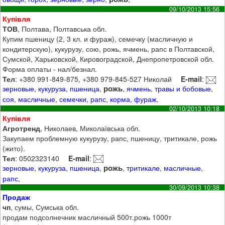
09/10/2013 15:56
Купівля
ТОВ
, Полтава, Полтавська обл.
Купим пшеницу (2, 3 кл. и фураж), семечку (масличную и
кондитерскую), кукурузу, сою, рожь, ячмень, рапс в Полтавской,
Сумской, Харьковской, Кировоградской, Днепропетровской обл.
Форма оплаты - нал/безнал.
Тел
: +380 991-849-875, +380 979-845-527 Николай
E-mail
:
рожь
зерновые
,
кукуруза
,
пшеница
,
,
ячмень
,
травы и бобовые
,
соя
,
масличные
,
семечки
,
рапс
,
корма
,
фураж
,
02/10/2013 10:18
Купівля
Агротренд
, Николаев, Миколаївська обл.
Закупаем проблемную кукурузу, рапс, пшеницу, тритикале, рожь
(жито).
Тел
: 0502323140
E-mail
:
рожь
зерновые
,
кукуруза
,
пшеница
,
,
тритикале
,
масличные
,
рапс
,
30/09/2013 10:38
Продаж
чп
, сумы, Сумська обл.
продам подсолнечник масличный 500т.рожь 1000т