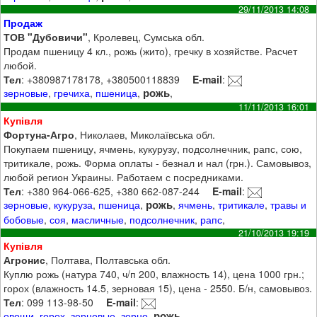
29/11/2013 14:08
Продаж
ТОВ "Дубовичи"
, Кролевец, Сумська обл.
Продам пшеницу 4 кл., рожь (жито), гречку в хозяйстве. Расчет
любой.
Тел
: +380987178178, +380500118839
E-mail
:
рожь
зерновые
,
гречиха
,
пшеница
,
,
11/11/2013 16:01
Купівля
Фортуна-Агро
, Николаев, Миколаївська обл.
Покупаем пшеницу, ячмень, кукурузу, подсолнечник, рапс, сою,
тритикале, рожь. Форма оплаты - безнал и нал (грн.). Самовывоз,
любой регион Украины. Работаем с посредниками.
Тел
: +380 964-066-625, +380 662-087-244
E-mail
:
рожь
зерновые
,
кукуруза
,
пшеница
,
,
ячмень
,
тритикале
,
травы и
бобовые
,
соя
,
масличные
,
подсолнечник
,
рапс
,
21/10/2013 19:19
Купівля
Агронис
, Полтава, Полтавська обл.
Куплю рожь (натура 740, ч/п 200, влажность 14), цена 1000 грн.;
горох (влажность 14.5, зерновая 15), цена - 2550. Б/н, самовывоз.
Тел
: 099 113-98-50
E-mail
:
рожь
овощи
,
горох
,
зерновые
,
зерно
,
,