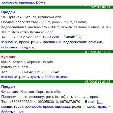
рожь
зерновые
,
пшеница
,
,
13/09/2013 08:44
Продаж
ЧП Луганск
, Луганск, Луганська обл.
Продам просо жёлтое - 200 т, рожь - 700 т, семечку
подсолнечника масличного - 100 т, отходы семечки из-под ЗАВа -
100 т. Хозяйство Луганской обл.
Тел
: 097 051-15-95, 099 122-12-30
E-mail
:
рожь
зерновые
,
просо
,
,
масличные
,
подсолнечник
,
семечки
,
побочные продукты
,
09/09/2013 12:00
Купівля
Маис
, Херсон, Херсонська обл.
Куплю сою, рожь.
Тел
: 096 363-63-48, 050 866-60-42
рожь
зерновые
,
,
травы и бобовые
,
соя
,
03/09/2013 20:02
Продаж
Физ.лицо
, Харьков, Харківська обл.
Продаем просо, пшеницу, рожь (жито), ячмень, нут, горох.
Тел
: +380632233214, 0939583813, 0970273970
E-mail
:
рожь
овощи
,
горох
,
зерновые
,
просо
,
пшеница
,
,
ячмень
,
травы и
бобовые
,
нут
,