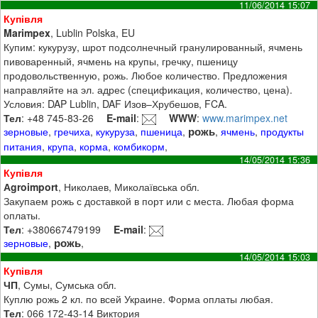
11/06/2014 15:07
Купівля
Marimpex
, Lublin Polska, EU
Купим: кукурузу, шрот подсолнечный гранулированный, ячмень
пивоваренный, ячмень на крупы, гречку, пшеницу
продовольственную, рожь. Любое количество. Предложения
направляйте на эл. адрес (спецификация, количество, цена).
Условия: DAP Lublin, DAF Изов–Хрубешов, FCA.
Тел
: +48 745-83-26
E-mail
:
WWW
:
www.marimpex.net
рожь
зерновые
,
гречиха
,
кукуруза
,
пшеница
,
,
ячмень
,
продукты
питания
,
крупа
,
корма
,
комбикорм
,
14/05/2014 15:36
Купівля
Аgroimport
, Николаев, Миколаївська обл.
Закупаем рожь с доставкой в порт или с места. Любая форма
оплаты.
Тел
: +380667479199
E-mail
:
рожь
зерновые
,
,
14/05/2014 15:03
Купівля
ЧП
, Сумы, Сумська обл.
Куплю рожь 2 кл. по всей Украине. Форма оплаты любая.
Тел
: 066 172-43-14 Виктория