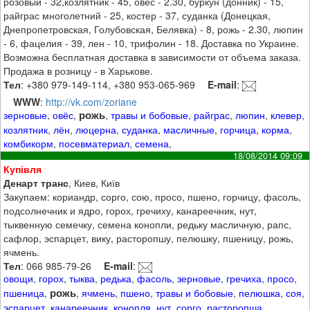
розовый - 32,козлятник - 45, овес - 2.30, буркун (донник) - 15,
райграс многолетний - 25, костер - 37, суданка (Донецкая,
Днепропетровская, Голубовская, Белявка) - 8, рожь - 2.30, люпин
- 6, фацелия - 39, лен - 10, трифолин - 18. Доставка по Украине.
Возможна бесплатная доставка в зависимости от объема заказа.
Продажа в розницу - в Харькове.
Тел
: +380 979-149-114, +380 953-065-969
E-mail
:
WWW
:
http://vk.com/zoriane
рожь
зерновые
,
овёс
,
,
травы и бобовые
,
райграс
,
люпин
,
клевер
,
козлятник
,
лён
,
люцерна
,
суданка
,
масличные
,
горчица
,
корма
,
комбикорм
,
посевматериал
,
семена
,
18/08/2014 09:09
Купівля
Денарт транс
, Киев, Київ
Закупаем: кориандр, сорго, сою, просо, пшено, горчицу, фасоль,
подсолнечник и ядро, горох, гречиху, канареечник, нут,
тыквенную семечку, семена конопли, редьку масличную, рапс,
сафлор, эспарцет, вику, расторопшу, пелюшку, пшеницу, рожь,
ячмень.
Тел
: 066 985-79-26
E-mail
:
овощи
,
горох
,
тыква
,
редька
,
фасоль
,
зерновые
,
гречиха
,
просо
,
рожь
пшеница
,
,
ячмень
,
пшено
,
травы и бобовые
,
пелюшка
,
соя
,
эспарцет
,
канареечник
,
конопля
,
нут
,
сорго
,
расторопша
,