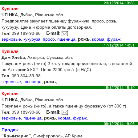
23/12/2014 13:33
Купівля
ЧП НКА
, Дубно, Рівенська обл.
Предприятие закупает пшеницу фуражную, просо, рожь,
кукурузу. Цена и форма оплаты договорная.
Тел
: 099 189-90-66
E-mail
:
рожь
зерновые
,
кукуруза
,
просо
,
пшеница
,
,
корма
,
фураж
,
17/12/2014 14:31
Купівля
Дом Хлеба
, Ахтырка, Сумська обл.
Покупаем рожь (жито) 2 кл. у товаропроизводителя, с доставкой
на Ахтырский КХП. Цена 2200 грн./т (с НДС).
Тел
: 050 304-89-98
рожь
зерновые
,
пшеница
,
,
15/12/2014 15:19
Купівля
ЧП НКА
, Дубно, Рівенська обл.
Покупаем рожь (жито), а также пшеницу фуражную (от 300 т).
Тел
: 099 189-90-66
E-mail
:
рожь
зерновые
,
пшеница
,
,
корма
,
фураж
,
09/12/2014 19:06
Продаж
"Крымзерно"
, Симферополь, АР Крим