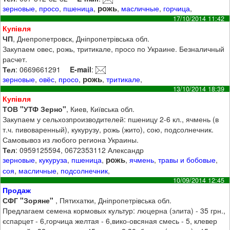
рожь
зерновые
,
просо
,
пшеница
,
,
масличные
,
горчица
,
17/10/2014 11:42
Купівля
ЧП
, Днепропетровск, Дніпропетрівська обл.
Закупаем овес, рожь, тритикале, просо по Украине. Безналичный
расчет.
Тел
: 0669661291
E-mail
:
рожь
зерновые
,
овёс
,
просо
,
,
тритикале
,
13/10/2014 18:39
Купівля
ТОВ "УТФ Зерно"
, Киев, Київська обл.
Закупаем у сельхозпроизводителей: пшеницу 2-6 кл., ячмень (в
т.ч. пивоваренный), кукурузу, рожь (жито), сою, подсолнечник.
Самовывоз из любого региона Украины.
Тел
: 0959125594, 0672353112 Александр
рожь
зерновые
,
кукуруза
,
пшеница
,
,
ячмень
,
травы и бобовые
,
соя
,
масличные
,
подсолнечник
,
10/09/2014 12:45
Продаж
СФГ "Зоряне"
, Пятихатки, Дніпропетрівська обл.
Предлагаем семена кормовых культур: люцерна (элита) - 35 грн.,
єспарцет - 6,горчица желтая - 6,вико-овсяная смесь - 5, клевер