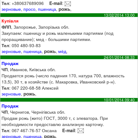
Тел
: +380637689096
E-mail
:
рожь
зерновые
,
просо
,
пшеница
,
,
13/02/2014 13:00
Купівля
ФЛП
, Запорожье, Запорізька обл.
Закупаем: пшеницу и рожь маленькими партиями (под
проращивание); мед - большими партиями.
Тел
: 050 480-93-83
рожь
зерновые
,
пшеница
,
,
мёд
,
24/01/2014 08:33
Продаж
ЧП
, Иванков, Київська обл.
Продается рожь (число падения 170, натура 700, влажность
13,5), 30 т, в хозяйстве (с. Макаровка, Иванковский р-н).
Тел
: 067 220-68-58 Алексей
рожь
зерновые
,
,
10/01/2014 09:40
Продаж
ЧП
, Чернигов, Чернігівська обл.
Продам рожь (жито) ГОСТ, 3000 т, с элеватора. При
необходимости предоставлю анализную карточку.
Тел
: 067 467-76-57 Оксана
E-mail
:
рожь
зерновые
,
пшеница
,
,