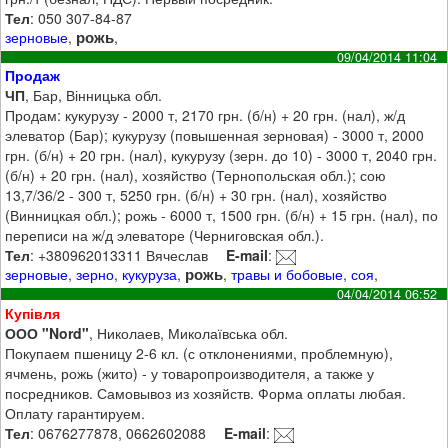
Тел
: 050 307-84-87
рожь
зерновые
,
,
09/04/2014 11:04
Продаж
ЧП
, Бар, Вінницька обл.
Продам: кукурузу - 2000 т, 2170 грн. (б/н) + 20 грн. (нал), ж/д
элеватор (Бар); кукурузу (повышенная зерновая) - 3000 т, 2000
грн. (б/н) + 20 грн. (нал), кукурузу (зерн. до 10) - 3000 т, 2040 грн.
(б/н) + 20 грн. (нал), хозяйство (Тернопольская обл.); сою
13,7/36/2 - 300 т, 5250 грн. (б/н) + 30 грн. (нал), хозяйство
(Винницкая обл.); рожь - 6000 т, 1500 грн. (б/н) + 15 грн. (нал), по
переписи на ж/д элеваторе (Черниговская обл.).
Тел
: +380962013311 Вячеслав
E-mail
:
рожь
зерновые
,
зерно
,
кукуруза
,
,
травы и бобовые
,
соя
,
04/04/2014 06:52
Купівля
ООО "Nord"
, Николаев, Миколаївська обл.
Покупаем пшеницу 2-6 кл. (с отклонениями, проблемную),
ячмень, рожь (жито) - у товаропроизводителя, а также у
посредников. Самовывоз из хозяйств. Форма оплаты любая.
Оплату гарантируем.
Тел
: 0676277878, 0662602088
E-mail
: