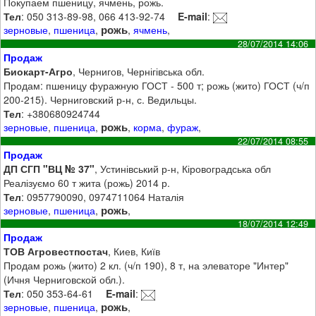
Покупаем пшеницу, ячмень, рожь.
Тел
: 050 313-89-98, 066 413-92-74
E-mail
:
рожь
зерновые
,
пшеница
,
,
ячмень
,
28/07/2014 14:06
Продаж
Биокарт-Агро
, Чернигов, Чернігівська обл.
Продам: пшеницу фуражную ГОСТ - 500 т; рожь (жито) ГОСТ (ч/п
200-215). Черниговский р-н, с. Ведильцы.
Тел
: +380680924744
рожь
зерновые
,
пшеница
,
,
корма
,
фураж
,
22/07/2014 08:55
Продаж
ДП СГП "ВЦ № 37"
, Устинівський р-н, Кіровоградська обл
Реалізуємо 60 т жита (рожь) 2014 р.
Тел
: 0957790090, 0974711064 Наталія
рожь
зерновые
,
пшеница
,
,
18/07/2014 12:49
Продаж
ТОВ Агровестпостач
, Киев, Київ
Продам рожь (жито) 2 кл. (ч/п 190), 8 т, на элеваторе "Интер"
(Ичня Черниговской обл.).
Тел
: 050 353-64-61
E-mail
:
рожь
зерновые
,
пшеница
,
,