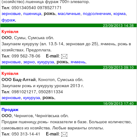
(хозяйство).пшеница фураж 700т-элеватор.
Тел
: 0501340540 0978527171
рожь
зерновые
,
пшеница
,
,
масличные
,
подсолнечник
,
корма
,
фураж
,
23/09/2013 14:38
Купівля
ООО
, Сумы, Сумська обл.
Закупаем кукурузу (вл. 13.5-14, зерновая до 25), ячмень, рожь в
хозяйствах. Предоплата.
Тел
: 099 562-78-06
E-mail
:
рожь
зерновые
,
зерно
,
кукуруза
,
,
ячмень
,
23/09/2013 09:10
Купівля
ООО Бад-Алтай
, Конотоп, Сумська обл.
Закупаем рожь и кукурузу урожая 2013 г.
Тел
: 0981021217, 0502811334
рожь
зерновые
,
кукуруза
,
,
16/09/2013 17:40
Продаж
ООО
, Чернигов, Чернігівська обл.
Продам пшеницу,рожь- показатели в базе. Большое количество,
самовывоз из хозяйства. Любые варианты оплаты.
Тел
: 050 313-14-41
E-mail
: