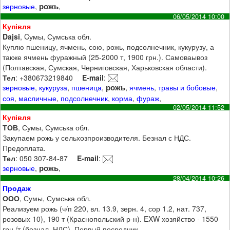
рожь
зерновые
,
,
06/05/2014 10:00
Купівля
Dajsi
, Cумы, Сумська обл.
Куплю пшеницу, ячмень, сою, рожь, подсолнечник, кукурузу, а
также ячмень фуражный (25-2000 т, 1900 грн.). Самоваывоз
(Полтавская, Сумская, Черниговская, Харьковская области).
Тел
: +380673219840
E-mail
:
рожь
зерновые
,
кукуруза
,
пшеница
,
,
ячмень
,
травы и бобовые
,
соя
,
масличные
,
подсолнечник
,
корма
,
фураж
,
02/05/2014 11:52
Купівля
ТОВ
, Сумы, Сумська обл.
Закупаем рожь у сельхозпроизводителя. Безнал с НДС.
Предоплата.
Тел
: 050 307-84-87
E-mail
:
рожь
зерновые
,
,
28/04/2014 10:26
Продаж
ООО
, Сумы, Сумська обл.
Реализуем рожь (ч/п 220, вл. 13.9, зерн. 4, сор 1.2, нат. 737,
розовых 10), 190 т (Краснопольский р-н). EXW хозяйство - 1550
грн./т (безнал, НДС). Первый посредник.