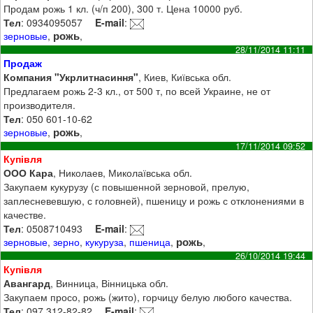
Продам рожь 1 кл. (ч/п 200), 300 т. Цена 10000 руб.
Тел
: 0934095057
E-mail
:
рожь
зерновые
,
,
28/11/2014 11:11
Продаж
Компания "Укрлитнасиння"
, Киев, Київська обл.
Предлагаем рожь 2-3 кл., от 500 т, по всей Украине, не от
производителя.
Тел
: 050 601-10-62
рожь
зерновые
,
,
17/11/2014 09:52
Купівля
ООО Кара
, Николаев, Миколаївська обл.
Закупаем кукурузу (с повышенной зерновой, прелую,
заплесневевшую, с головней), пшеницу и рожь с отклонениями в
качестве.
Тел
: 0508710493
E-mail
:
рожь
зерновые
,
зерно
,
кукуруза
,
пшеница
,
,
26/10/2014 19:44
Купівля
Авангард
, Винница, Вінницька обл.
Закупаем просо, рожь (жито), горчицу белую любого качества.
Тел
: 097 312-82-82
E-mail
: