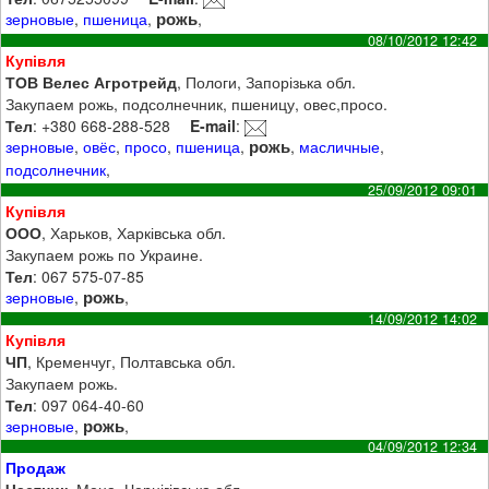
рожь
зерновые
,
пшеница
,
,
08/10/2012 12:42
Купівля
ТОВ Велес Агротрейд
, Пологи, Запорізька обл.
Закупаем рожь, подсолнечник, пшеницу, овес,просо.
Тел
: +380 668-288-528
E-mail
:
рожь
зерновые
,
овёс
,
просо
,
пшеница
,
,
масличные
,
подсолнечник
,
25/09/2012 09:01
Купівля
ООО
, Харьков, Харківська обл.
Закупаем рожь по Украине.
Тел
: 067 575-07-85
рожь
зерновые
,
,
14/09/2012 14:02
Купівля
ЧП
, Кременчуг, Полтавська обл.
Закупаем рожь.
Тел
: 097 064-40-60
рожь
зерновые
,
,
04/09/2012 12:34
Продаж