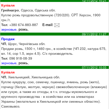
12/11/2012 10:21
Купівля
Грейнагро
, Одесса, Одеська обл.
Куплю рожь продовольственную (720/220). CPT Херсон, 1900
грн./т.
Тел
: +380 674-883-887
E-mail
:
рожь
зерновые
,
,
09/11/2012 11:27
Продаж
ЧП
, Щорс, Чернігівська обл.
Продам рожь, 1500 т, 1460 грн., в хозяйстве (ЧП 232, натура 675,
вл. 14, сор 1.5, зерн 4.5). С/х производитель.
Тел
: 096 918-08-39
рожь
зерновые
,
,
07/11/2012 10:03
Купівля
ЧП
, Хмельницкий, Хмельницька обл.
Куплю кукурузу, сою, семечку, пшеницу, ячмень, рожь (жито),
горчицу (белую, желтую, черную) свежеобмолоченную (влажную)
или сухую, а также их отходы, в т.ч. отходы мукомольного и
крупяного производства - в хозяйствах или на элеваторах
Украины (желательно в Хмельницкой или смежных областях).
Самовывоз.