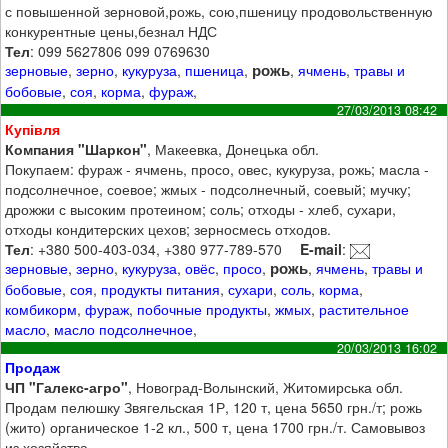
с повышенной зерновой,рожь, сою,пшеницу продовольственную
конкурентные цены,безнал НДС
Тел
: 099 5627806 099 0769630
рожь
зерновые
,
зерно
,
кукуруза
,
пшеница
,
,
ячмень
,
травы и
бобовые
,
соя
,
корма
,
фураж
,
27/03/2013 08:42
Купівля
Компания "Шаркон"
, Макеевка, Донецька обл.
Покупаем: фураж - ячмень, просо, овес, кукуруза, рожь; масла -
подсолнечное, соевое; жмых - подсолнечный, соевый; мучку;
дрожжи с высоким протеином; соль; отходы - хлеб, сухари,
отходы кондитерских цехов; зерносмесь отходов.
Тел
: +380 500-403-034, +380 977-789-570
E-mail
:
рожь
зерновые
,
зерно
,
кукуруза
,
овёс
,
просо
,
,
ячмень
,
травы и
бобовые
,
соя
,
продукты питания
,
сухари
,
соль
,
корма
,
комбикорм
,
фураж
,
побочные продукты
,
жмых
,
растительное
масло
,
масло подсолнечное
,
20/03/2013 16:02
Продаж
ЧП "Галекс-агро"
, Новоград-Волынский, Житомирська обл.
Продам пелюшку Звягельская 1Р, 120 т, цена 5650 грн./т; рожь
(жито) органическое 1-2 кл., 500 т, цена 1700 грн./т. Самовывоз
из хозяйства.