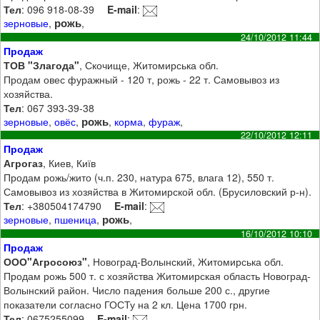
Тел
: 096 918-08-39
E-mail
:
рожь
зерновые
,
,
24/10/2012 11:44
Продаж
ТОВ "Злагода"
, Скочище, Житомирська обл.
Продам овес фуражный - 120 т, рожь - 22 т. Самовывоз из
хозяйства.
Тел
: 067 393-39-38
рожь
зерновые
,
овёс
,
,
корма
,
фураж
,
22/10/2012 12:11
Продаж
Агрогаз
, Киев, Київ
Продам рожь/жито (ч.п. 230, натура 675, влага 12), 550 т.
Самовывоз из хозяйства в Житомирской обл. (Брусиловский р-н).
Тел
: +380504174790
E-mail
:
рожь
зерновые
,
пшеница
,
,
16/10/2012 10:10
Продаж
ООО"Агросоюз"
, Новоград-Волынский, Житомирська обл.
Продам рожь 500 т. с хозяйства Житомирская область Новоград-
Волынский район. Число падения больше 200 с., другие
показатели согласно ГОСТу на 2 кл. Цена 1700 грн.
Тел
: 0675255099
E-mail
: