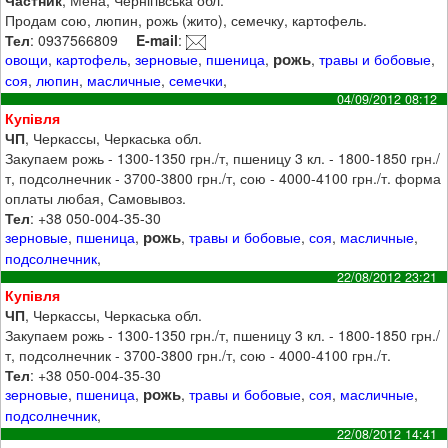
Частник
, Мена, Чернігівська обл.
Продам сою, люпин, рожь (жито), семечку, картофель.
Тел
: 0937566809
E-mail
:
рожь
овощи
,
картофель
,
зерновые
,
пшеница
,
,
травы и бобовые
,
соя
,
люпин
,
масличные
,
семечки
,
04/09/2012 08:12
Купівля
ЧП
, Черкассы, Черкаська обл.
Закупаем рожь - 1300-1350 грн./т, пшеницу 3 кл. - 1800-1850 грн./
т, подсолнечник - 3700-3800 грн./т, сою - 4000-4100 грн./т. форма
оплаты любая, Самовывоз.
Тел
: +38 050-004-35-30
рожь
зерновые
,
пшеница
,
,
травы и бобовые
,
соя
,
масличные
,
подсолнечник
,
22/08/2012 23:21
Купівля
ЧП
, Черкассы, Черкаська обл.
Закупаем рожь - 1300-1350 грн./т, пшеницу 3 кл. - 1800-1850 грн./
т, подсолнечник - 3700-3800 грн./т, сою - 4000-4100 грн./т.
Тел
: +38 050-004-35-30
рожь
зерновые
,
пшеница
,
,
травы и бобовые
,
соя
,
масличные
,
подсолнечник
,
22/08/2012 14:41