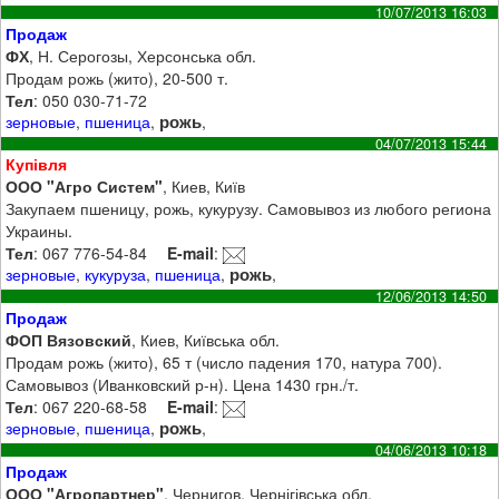
10/07/2013 16:03
Продаж
ФХ
, Н. Серогозы, Херсонська обл.
Продам рожь (жито), 20-500 т.
Тел
: 050 030-71-72
рожь
зерновые
,
пшеница
,
,
04/07/2013 15:44
Купівля
ООО "Агро Систем"
, Киев, Київ
Закупаем пшеницу, рожь, кукурузу. Самовывоз из любого региона
Украины.
Тел
: 067 776-54-84
E-mail
:
рожь
зерновые
,
кукуруза
,
пшеница
,
,
12/06/2013 14:50
Продаж
ФОП Вязовский
, Киев, Київська обл.
Продам рожь (жито), 65 т (число падения 170, натура 700).
Самовывоз (Иванковский р-н). Цена 1430 грн./т.
Тел
: 067 220-68-58
E-mail
:
рожь
зерновые
,
пшеница
,
,
04/06/2013 10:18
Продаж
ООО "Агропартнер"
, Чернигов, Чернігівська обл.