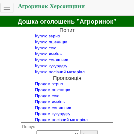
Агроринок Херсонщини
Toggle
navigation
Дошка оголошень "Агроринок"
Попит
Куплю зерно
Куплю пшеницю
Куплю сою
Куплю ячмінь
Куплю соняшник
Куплю кукурудзу
Куплю посівний матеріал
Пропозиція
Продам зерно
Продам пшеницю
Продам сою
Продам ячмінь
Продам соняшник
Продам кукурудзу
Продам посівний матеріал