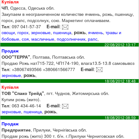
Купівля
ЧП
, Одесса, Одеська обл.
Закупаем в неограниченном количестве ячмень, рожь, пшеницу,
горох, рапс, подсолнух, сою. Маркетинг оплачиваем.
Тел
: 097 041-57-37
E-mail
:
рожь
овощи
,
горох
,
зерновые
,
пшеница
,
,
ячмень
,
травы и
бобовые
,
соя
,
масличные
,
подсолнечник
,
рапс
,
22/08/2012 13:17
Продаж
ООО"ТЕРРА"
, Полтава, Полтавська обл.
Продаю Рожь нат715-722, ЧП174-190, влага13.5-13.8 самовывоз
Тел
: +38067493566 +380661566777
E-mail
:
рожь
зерновые
,
,
18/08/2012 18:48
Купівля
ТОВ "Спако Трейд"
, пгт. Чуднов, Житомирська обл.
Купим рожь (жито).
Тел
: 063 434-46-14
E-mail
:
рожь
зерновые
,
пшеница
,
,
18/08/2012 08:59
Продаж
Предприятие
, Прилуки, Чернігівська обл.
Продам рожь (жито) 300 т. б/н. г.Прилуки Черниговская обл.