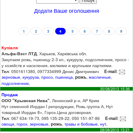
Додати Ваше оголошення
1
2
3
4
5
6
7
8
9
Купівля
Альфа-Вэст ЛТД
, Харьков, Харківська обл.
Закупаем рожь, пшеницу 2-3 кл., кукурузу, подсолнечник, просо -
у хозяйств и населения, мелкими и крупными партиями.
Тел
: 0501611380, 0977334999 Денис Дмитриевич
E-mail
:
рожь
зерновые
,
кукуруза
,
просо
,
пшеница
,
,
масличные
,
подсолнечник
,
30/08/2013 15:36
Продаж
ООО "Крымская Нива"
, Ленинский р-н, АР Крим
Нут семенной Иордан I репродукции, Рожь группа А, Нут
товарный Иордан 8+, Горох.Цена договорная.
Тел
: 067 634-19-73, 095 135-29-22, 050 151-97-86
E-mail
:
рожь
овощи
,
горох
,
зерновые
,
,
травы и бобовые
,
нут
,
28/08/2013 13:21