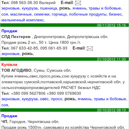
Тел
: 098 563-38-30 Валерий
E-mail
:
рожь
зерновые
,
кукуруза
,
пшеница
,
,
ячмень
,
травы и бобовые
,
соя
,
масличные
,
семечки
,
горчица
,
побочные продукты
,
бизнес
,
мельничный комплекс
,
06/11/2012 15:16
Продаж
СПД Пехтерев
, Днепропетровск, Дніпропетрівська обл.
Продам рожь 2 кл., 50 т. Цена 1800 грн./т.
Тел
: 067 633-42-85, 095 061-65-93
E-mail
:
рожь
зерновые
,
,
31/10/2012 11:30
Купівля
ТОВ АГОДИВО
, Сумы, Сумська обл.
Купим ячмень,овес,просо,рожь,сою кукурузу с хозяйств и на
элеваторах сумской,полтавской,харьковской,черниговской обл. у
сельхозтоваропроизводителей РАСЧЕТ безнал НДС
Тел
: +380 099 5627806 +380 099 0769630
рожь
зерновые
,
кукуруза
,
овёс
,
просо
,
,
ячмень
,
травы и бобовые
,
соя
,
30/10/2012 09:10
Продаж
ЧП
, Городня, Чернігівська обл.
Продам рожь 1500тн. самовывоз из хозяйства Черниговской обл.