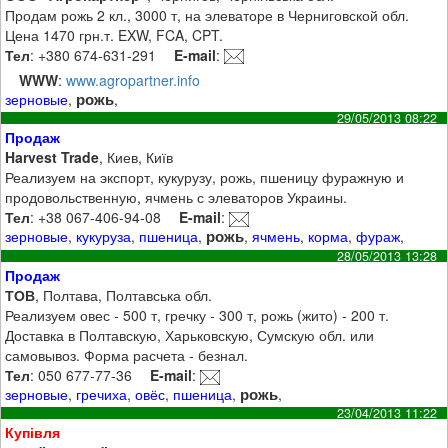
Продам рожь 2 кл., 3000 т, на элеваторе в Черниговской обл.
Цена 1470 грн.т. EXW, FCA, CPT.
Тел
: +380 674-631-291
E-mail
:
WWW
:
www.agropartner.info
рожь
зерновые
,
,
29/05/2013 08:22
Продаж
Harvest Trade
, Киев, Київ
Реализуем на экспорт, кукурузу, рожь, пшеницу фуражную и
продовольственную, ячмень с элеваторов Украины.
Тел
: +38 067-406-94-08
E-mail
:
рожь
зерновые
,
кукуруза
,
пшеница
,
,
ячмень
,
корма
,
фураж
,
28/05/2013 13:28
Продаж
ТОВ
, Полтава, Полтавська обл.
Реализуем овес - 500 т, гречку - 300 т, рожь (жито) - 200 т.
Доставка в Полтавскую, Харьковскую, Сумскую обл. или
самовывоз. Форма расчета - безнал.
Тел
: 050 677-77-36
E-mail
:
рожь
зерновые
,
гречиха
,
овёс
,
пшеница
,
,
23/04/2013 11:22
Купівля