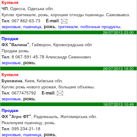
Купівля
ЧП
, Одесса, Одеська обл.
Куплю тритикале, рожь, хорошие отходы пшеницы. Самовывоз.
Тел
: 067 862-63-73
E-mail
:
рожь
зерновые
,
пшеница
,
,
тритикале
,
побочные продукты
,
26/07/2013 23:00
Продаж
ФХ "Валина"
, Гайворон, Кіровоградська обл
Продам рожь.
Тел
: 8 067-591-45-78 Александр Семенович
рожь
зерновые
,
,
26/07/2013 19:20
Купівля
Буковина
, Киев, Київська обл.
Куплю рожь нового урожая, большие объемы.
Тел
: 0677475792
E-mail
:
рожь
зерновые
,
,
16/07/2013 10:49
Продаж
ФХ "Агро ФТ"
, Радомышль, Житомирська обл.
Реализуем пшеницу, рожь.
Тел
: 095 234-21-18
рожь
зерновые
,
пшеница
,
,