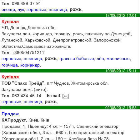
Тел
: 098 499-37-91
рожь
овощи
,
лук
,
зерновые
,
пшеница
,
,
13/08/2012 12:01
Купівля
ЧП
, Донецк, Донецька обл.
Закупаем лен, кориандр, горчицу, рожь, пшеницу по Донецкой,
Луганской, Харьковской, Днепропетровской, Запорожской
областям.Самовывоз из хозяйств.
Тел
: +380504751211
рожь
зерновые
,
пшеница
,
,
травы и бобовые
,
лён
,
масличные
,
горчица
,
кориандр
,
10/08/2012 15:11
Купівля
ТОВ "Спако Трейд"
, пгт Чуднов, Житомирська обл.
Закупаем рожь (жито).
Тел
: 063 434-46-14
E-mail
:
рожь
зерновые
,
пшеница
,
,
02/08/2012 15:53
Продаж
КАПродукт
, Киев, Київ
Продаем: 1. Пшеницу: 4 кл. – 157 т, Савинский элеватор
(Харьковская обл.), 3 кл. - 660 т, Голопристанский элеватор
(Херсонская обл.), 2 кл. – 160 т, Хлебная база № 78