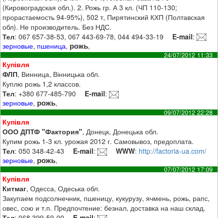
(Кировоградская обл.). 2. Рожь гр. А 3 кл. (ЧП 110-130;
прорастаемость 94-95%), 502 т, Пирятинский КХП (Полтавская
обл). Не производитель. Без НДС.
Тел
: 067 657-38-53, 067 443-69-78, 044 494-33-19
E-mail
:
рожь
зерновые
,
пшеница
,
,
24/07/2012 11:33
Купівля
ФЛП
, Винница, Вінницька обл.
Куплю рожь 1,2 классов.
Тел
: +380 677-485-790
E-mail
:
рожь
зерновые
,
,
09/07/2012 22:28
Купівля
ООО ДПТФ "Фактория"
, Донецк, Донецька обл.
Купим рожь 1-3 кл. урожая 2012 г. Самовывоз, предоплата.
Тел
: 050 348-42-43
E-mail
:
WWW
:
http://factoria-ua.com/
рожь
зерновые
,
,
07/07/2012 17:09
Купівля
Китмаг
, Одесса, Одеська обл.
Закупаем подсолнечник, пшеницу, кукурузу, ячмень, рожь, рапс,
овес, сою и т.п. Предпочтение: безнал, доставка на наш склад.
Тел
: 068 399-59-00
E-mail
: