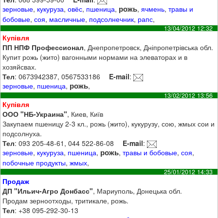
рожь
зерновые
,
кукуруза
,
овёс
,
пшеница
,
,
ячмень
,
травы и
бобовые
,
соя
,
масличные
,
подсолнечник
,
рапс
,
13/04/2012 12:32
Купівля
ПП НПФ Профессионал
, Днепропетровск, Дніпропетрівська обл.
Купит рожь (жито) вагонными нормами на элеваторах и в
хозяйсвах.
Тел
: 0673942387, 0567533186
E-mail
:
рожь
зерновые
,
пшеница
,
,
13/02/2012 13:56
Купівля
ООО "НБ-Украина"
, Киев, Київ
Закупаем пшеницу 2-3 кл., рожь (жито), кукурузу, сою, жмых сои и
подсолнуха.
Тел
: 093 205-48-61, 044 522-86-08
E-mail
:
рожь
зерновые
,
кукуруза
,
пшеница
,
,
травы и бобовые
,
соя
,
побочные продукты
,
жмых
,
25/01/2012 14:33
Продаж
ДП "Ильич-Агро Донбасс"
, Мариуполь, Донецька обл.
Продам зерноотходы, тритикале, рожь.
Тел
: +38 095-292-30-13