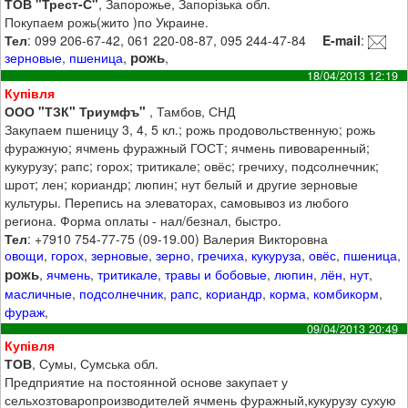
ТОВ "Трест-С"
, Запорожье, Запорізька обл.
Покупаем рожь(жито )по Украине.
Тел
: 099 206-67-42, 061 220-08-87, 095 244-47-84
E-mail
:
рожь
зерновые
,
пшеница
,
,
18/04/2013 12:19
Купівля
ООО "ТЗК" Триумфъ"
, Тамбов, СНД
Закупаем пшеницу 3, 4, 5 кл.; рожь продовольственную; рожь
фуражную; ячмень фуражный ГОСТ; ячмень пивоваренный;
кукурузу; рапс; горох; тритикале; овёс; гречиху, подсолнечник;
шрот; лен; кориандр; люпин; нут белый и другие зерновые
культуры. Перепись на элеваторах, самовывоз из любого
региона. Форма оплаты - нал/безнал, быстро.
Тел
: +7910 754-77-75 (09-19.00) Валерия Викторовна
овощи
,
горох
,
зерновые
,
зерно
,
гречиха
,
кукуруза
,
овёс
,
пшеница
,
рожь
,
ячмень
,
тритикале
,
травы и бобовые
,
люпин
,
лён
,
нут
,
масличные
,
подсолнечник
,
рапс
,
кориандр
,
корма
,
комбикорм
,
фураж
,
09/04/2013 20:49
Купівля
ТОВ
, Сумы, Сумська обл.
Предприятие на постоянной основе закупает у
сельхозтоваропроизводителей ячмень фуражный,кукурузу сухую