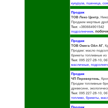
кукуруза
,
пшеница
,
со
Продаж
ТОВ Леко Центр
, Ник
Продаем мертвые дроб
Тел
: +380664901542
побоч
подсолнечник
,
Продаж
ТОВ Омега Ойл АГ
, К
Продам: масло подсол
брикеты топливные из
Тел
: 095 227-28-10, 0
масличные
,
подсолнеч
Продаж
ЧП Перевертень
, Кро
Продам топливные брик
древесине, экологическ
Тел
: 095 227-28-10, 0
топливо
,
брикеты
,
мас
Продаж