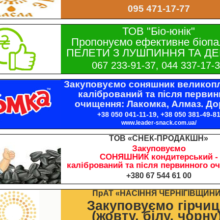
095 471-17-77
ТОВ "Біо-юнік"
Пропонуємо ефективне біопа
ПЕЛЕТИ З ЛУШПИННЯ ТА ДЕ
067 233-91-37, 044 337-17-
Закуповуємо соняшник великопл
калібрований та після первин
очищення: Лакомка, Алмаз. До
+38 050 041-11-19, +38 050 381-49-8
www.leader-snack.com.ua/
ТОВ «СНЕК-ПРОДАКШН»
Закуповуємо
СОНЯШНИК кондитерський -
калібрований та після первинного о
+380 67 544 61 00
ПрАТ «НАСІННЯ ЧЕРНІГІВЩИН
Закуповуємо гірчи
(жовту, білу, чорну)