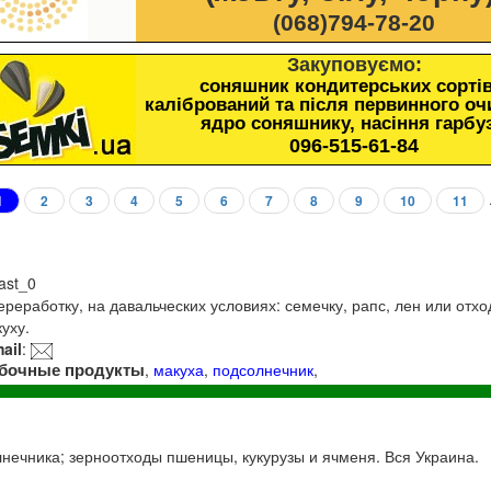
(068)794-78-20
Закуповуємо:
соняшник кондитерських сортів
калібрований та після первинного о
ядро соняшнику, насіння гарбу
096-515-61-84
1
2
3
4
5
6
7
8
9
10
11
last_0
реработку, на давальческих условиях: семечку, рапс, лен или отхо
уху.
ail
:
бочные продукты
,
макуха
,
подсолнечник
,
нечника; зерноотходы пшеницы, кукурузы и ячменя. Вся Украина.