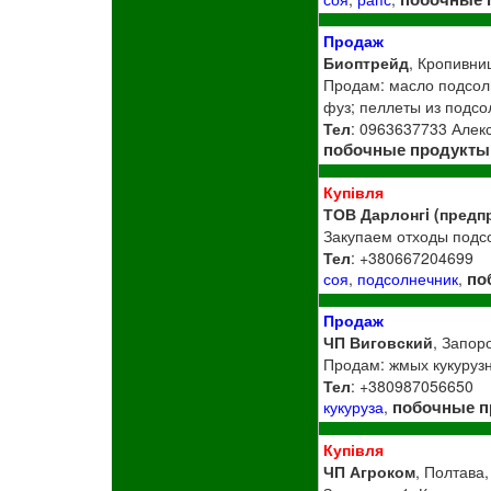
Продаж
Биоптрейд
, Кропивни
Продам: масло подсолн
фуз; пеллеты из подсо
Тел
: 0963637733 Алек
побочные продукты
Купівля
ТОВ Дарлонгi (предп
Закупаем отходы подсол
Тел
: +380667204699
по
соя
,
подсолнечник
,
Продаж
ЧП Виговский
, Запор
Продам: жмых кукурузн
Тел
: +380987056650
побочные п
кукуруза
,
Купівля
ЧП Агроком
, Полтава,