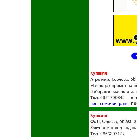
Купівля
Агромир
, Коблево, ob
Маслоцех примет на пе
Забираете масло и мак
Тел
: 0951700642
E-m
по
лён
,
семечки
,
рапс
,
Купівля
ФоП
, Одесса, oblast_0
Закупаем отход подсол
Тел
: 0663207177