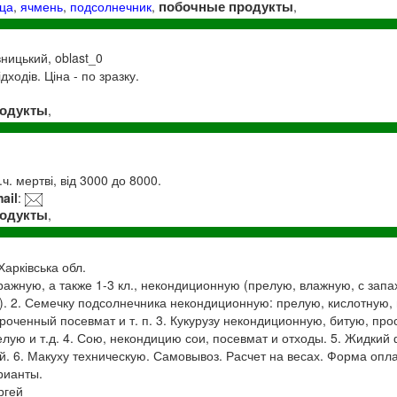
побочные продукты
ца
,
ячмень
,
подсолнечник
,
,
вницький, oblast_0
дходів. Ціна - по зразку.
родукты
,
.ч. мертві, від 3000 до 8000.
ail
:
родукты
,
Харківська обл.
ражную, а также 1-3 кл., некондиционную (прелую, влажную, с запа
. 2. Семечку подсолнечника некондиционную: прелую, кислотную,
оченный посевмат и т. п. 3. Кукурузу некондиционную, битую, пр
лую и т.д. ​4. Сою, некондицию сои, посевмат и отходы. 5. Жидкий 
. 6. Макуху техническую. Самовывоз. Расчет на весах. Форма опл
рианты.
ргей