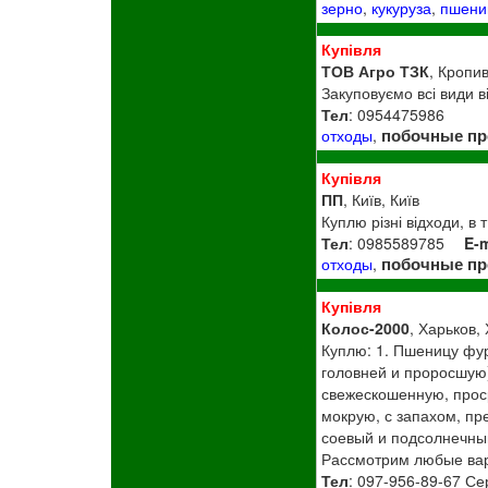
зерно
,
кукуруза
,
пшени
Купівля
ТОВ Агро ТЗК
, Кропи
Закуповуємо всі види ві
Тел
: 0954475986
побочные п
отходы
,
Купівля
ПП
, Київ, Київ
Куплю різні відходи, в т
Тел
: 0985589785
E-m
побочные п
отходы
,
Купівля
Колос-2000
, Харьков, 
Куплю: 1. Пшеницу​ фу
головней и проросшую)
свежескошенную, проср
мокрую, с запахом, пре
соевый и подсолнечный
Рассмотрим любые ва
Тел
: 097-956-89-67 Се