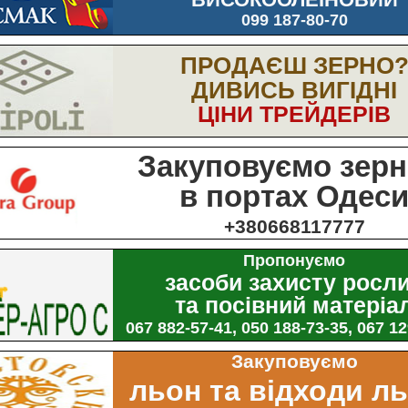
099 187-80-70
ПРОДАЄШ ЗЕРНО
ДИВИСЬ ВИГІДНІ
ЦІНИ ТРЕЙДЕРІВ
Закуповуємо зерн
в портах Одес
+380668117777
Пропонуємо
засоби захисту росл
та посівний матеріа
067 882-57-41, 050 188-73-35, 067 1
Закуповуємо
льон та відходи л