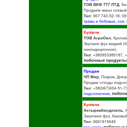
ТОВ ВКФ 777 ЛТД
, Бе
Продаем жмых соевый,
Тел
: 067 743-52-18; 0
травы и бобовые
,
соя
,
Купівля
ТОВ АгроОил
, Кропив
Зкупаем фуз жидкий (б
некондиционное).
Тел
: +380953385187, 
побочные продукты
Продаж
ЧП Мир
, Покров, Дніп
Продам отходы подсолн
Тел
: +38(067)634-51-7
побоч
подсолнечник
,
Купівля
Ахтыркабиодизель
, 
Закупаем фуз, баковый
Тел
: 0661915649
побочные 
соя
,
рапс
,