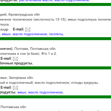
цкий, Кіровоградська обл
ечное техническое (кислотность 13-15); жмых подсолнуха техничес
лнуха.
сандр
E-mail
:
,
жмых
,
масло подсолнечное
,
пеллеты
,
риятие)
, Полтава, Полтавська обл.
нечника и сои (в базе). Ф/о 1 и 2.
E-mail
:
бочные продукты
,
ожье, Запорізька обл.
ый и подсолнечный; масло подсолнечное; отходы кукурузы .
E-mail
:
родукты
,
жмых
,
масло подсолнечное
,
 Полтавська обл.