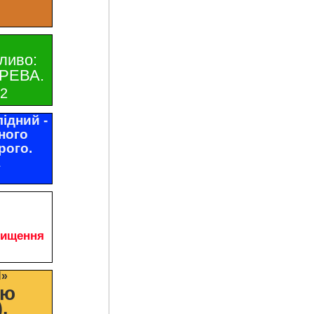
ливо:
РЕВА.
32
ідний -
ного
рого.
1
чищення
И»
цю
.