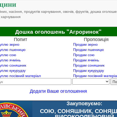
щини
них, насіння, продуктів харчування, овочів, фруктів, дошка оголоше
 харчування
Дошка оголошень "Агроринок"
Попит
Пропозиція
уплю зерно
Продам зерно
уплю пшеницю
Продам пшеницю
уплю сою
Продам сою
уплю ячмінь
Продам ячмінь
уплю соняшник
Продам соняшник
уплю кукурудзу
Продам кукурудзу
уплю посівний матеріал
Продам посівний матері
Додати Ваше оголошення
Закуповуємо:
СОЮ, СОНЯШНИК, СОНЯ
ВИСОКООЛЕЇНОВИЙ