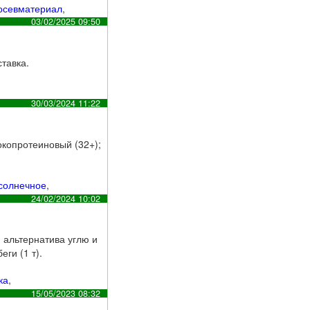
осевматериал
,
03/02/2025 09:50
тавка.
30/03/2024 11:22
копротеиновый (32+);
солнечное
,
24/02/2024 10:02
 альтернатива углю и
ги (1 т).
ка
,
15/05/2023 08:32