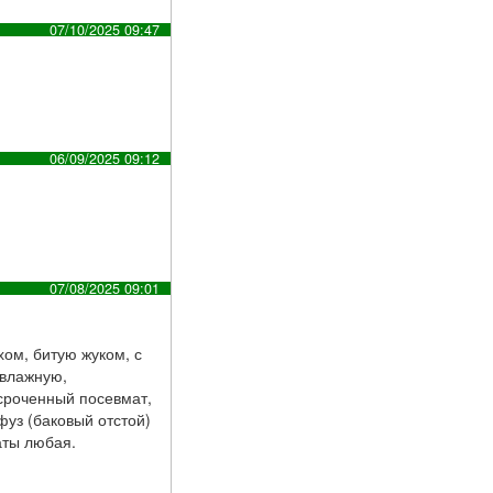
07/10/2025 09:47
06/09/2025 09:12
07/08/2025 09:01
хом, битую жуком, с
 влажную,
осроченный посевмат,
фуз (баковый отстой)
аты любая.