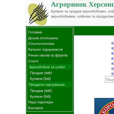
Агроринок Херсон
Купівля та продаж зернобобових, олій
зернобобовим, олійним та продуктам
Головна
Дошка оголошень
К
Сільгосптехніка
К
Каталог підприємств
К
Ринок овочів та фруктів
К
Статті
К
Зернобобові та олійні
К
Продаж (ask)
К
Купівля (bid)
Продукти харчування
Продаж (ask)
Купівля (bid)
Наші партнери
Контакти