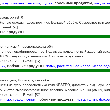
побочные продукты
я
,
подсолнечник
,
семечки
,
фураж
,
,
макуха
,
п
олаев, oblast_0
леные отходы подсолнечника. Большой объём. Самовывоз или дос
E-mail
:
ные продукты
,
ропивницкий, Кіровоградська обл
нечное нерафинированное 1 с.; жмых подсолнечный жареный высо
 100% шелухи подсолнечника. Самовывоз, доставка.
67 939-49-23
E-mail
:
побочные продукты
ник
,
,
жмых
,
растительное масло
,
масло под
пивницкий, Кіровоградська обл
еты из лузги подсолнечника (тип NESTRO, диаметр 7 см) - лучшая
и чистое высокоэффективное топливо. Фасовка: мешки (35 кг), бигбе
67 939-49-23
E-mail
:
побочные продукты
личные
,
подсолнечник
,
,
лузга
,
услуги
,
фасов