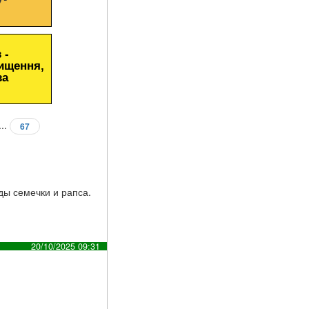
 -
чищення,
за
...
67
ды семечки и рапса.
20/10/2025 09:31