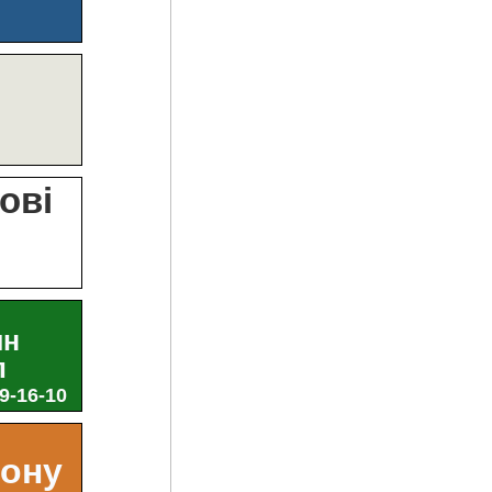
?
ові
и
ин
л
29-16-10
ьону