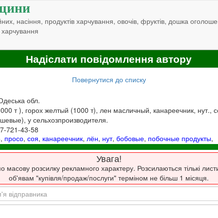
щини
них, насіння, продуктів харчування, овочів, фруктів, дошка оголоше
 харчування
Надіслати повідомлення автору
Повернутися до списку
Одеська обл.
00 т ), горох желтый (1000 т), лен масличный, канареечник, нут., 
шевые), у сельхозпроизводителя.
97-721-43-58
о
,
просо
,
соя
,
канареечник
,
лён
,
нут
,
бобовые
,
побочные продукты
,
Увага!
о масову розсилку рекламного характеру. Розсилаються тількі лист
об'явам "купівля/продаж/послуги" терміном не більш 1 місяця.