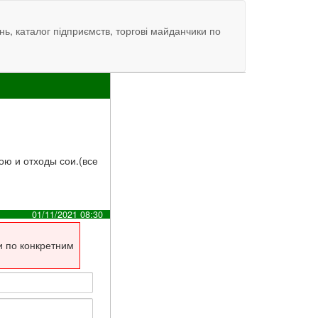
нь, каталог підприємств, торгові майданчики по
сою и отходы сои.(все
01/11/2021 08:30
и по конкретним