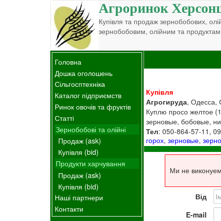
Агроринок Херсон
Купівля та продаж зернобобових, олій
зернобобовим, олійним та продуктам
Головна
Дошка оголошень
Сільгосптехніка
Купівля
Каталог підприємств
Агрогируда
, Одесса, 
Ринок овочів та фруктів
Куплю просо желтое (10
Статті
зерновые, бобовые, ни
Зернобобові та олійні
Тел
: 050-864-57-11, 0
горох
,
зерновые
,
зерн
Продаж (ask)
Купівля (bid)
Продукти харчування
Ми не виконуем
Продаж (ask)
Купівля (bid)
Від
Наші партнери
Контакти
E-mail