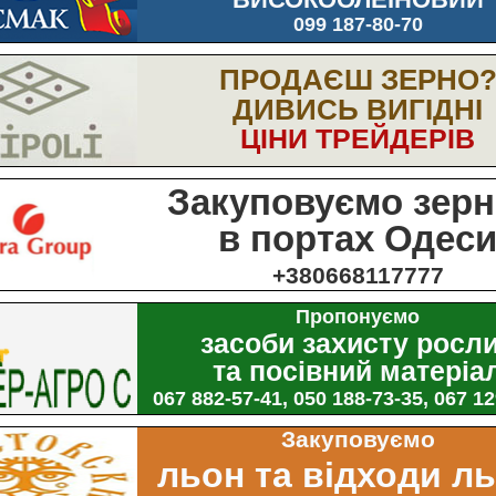
099 187-80-70
ПРОДАЄШ ЗЕРНО
ДИВИСЬ ВИГІДНІ
ЦІНИ ТРЕЙДЕРІВ
Закуповуємо зерн
в портах Одес
+380668117777
Пропонуємо
засоби захисту росл
та посівний матеріа
067 882-57-41, 050 188-73-35, 067 1
Закуповуємо
льон та відходи л