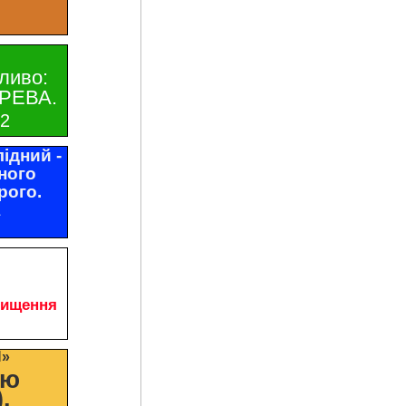
ливо:
РЕВА.
32
ідний -
ного
рого.
1
чищення
И»
цю
.