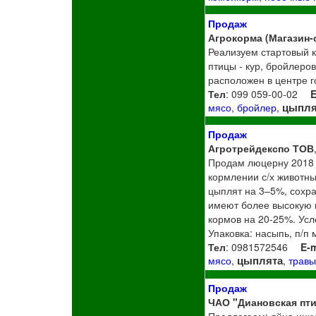
Продаж
Агрокорма (Магазин-
Реализуем стартовый 
птицы - кур, бройлеров
расположен в центре го
Тел
: 099 059-00-02
E
цыпля
мясо
,
бройлер
,
Продаж
Агротрейдекспо ТОВ
Продам люцерну 2018 г
кормлении с/х животны
цыплят на 3–5%, сохр
имеют более высокую 
кормов на 20-25%. Усл
Упаковка: насыпь, п/п 
Тел
: 0981572546
E-m
цыплята
мясо
,
,
травы
Продаж
ЧАО "Диановская пт
Предлагаем: яйца инк