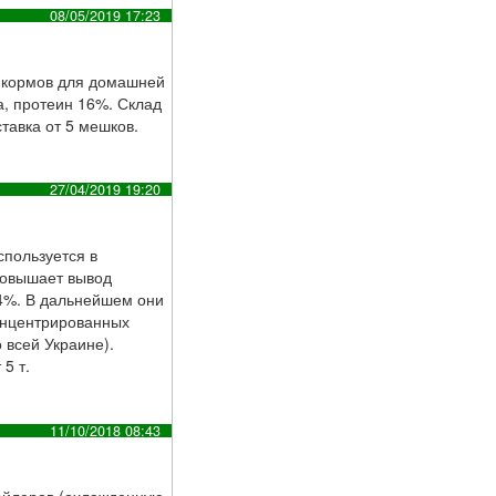
08/05/2019 17:23
х кормов для домашней
ка, протеин 16%. Склад
ставка от 5 мешков.
27/04/2019 19:20
спользуется в
 повышает вывод
–4%. В дальнейшем они
онцентрированных
 всей Украине).
5 т.
11/10/2018 08:43
ойлеров (охлажденную