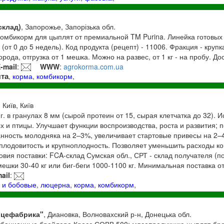
склад)
, Запорожье, Запорізька обл.
комбикорм для цыплят от премиальной TM Purina. Линейка готовы
 (от 0 до 5 недель). Код продукта (рецепт) - 11006. Фракция - круп
рода, отгрузка от 1 мешка. Можно на развес, от 1 кг - на пробу. До
-mail
:
WWW
:
agrokorma.com.ua
та
,
корма
,
комбикорм
,
, Київ, Київ
. в гранулах 8 мм (сырой протеин от 15, сырая клетчатка до 32). И
х и птицы. Улучшает функции воспроизводства, роста и развития;
анность молодняка на 2–3%, увеличивает стартовые привесы на 2
плодовитость и крупноплодность. Позволяет уменьшить расходы к
овия поставки: FCA-склад Сумская обл., СРТ - склад получателя (по
мешки 30-40 кг или биг-беги 1000-1100 кг. Минимальная поставка от 
ail
:
 и бобовые
,
люцерна
,
корма
,
комбикорм
,
ицефабрика"
, Диановка, Волновахский р-н, Донецька обл.
убационные бройлера Кросс СОВВ 500; мясопродукцию цыплят-бр