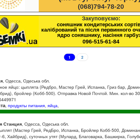
(068)794-78-20
Закуповуємо:
соняшник кондитерських сортів
калібрований та після первинного о
ядро соняшнику, насіння гарбу
096-515-61-84
1
2
ия
, Одесса, Одеська обл.
ое яйцо: цыплята (Редбро, Мастер Грей, Испанка, Гриз бар, Доми
брид), бройлер (Кобб-500). Отправка Новой Почтой. Мин. кол-во 30
36449971
та
,
продукты питания
,
яйца
,
я Станция
, Одесса, Одеська обл.
ыплят (Мастер Грей, РедБро, Испанка, Бройлер Кобб-500, Доминан
-6, Хайбрид), суточных утят (Мулард, Благоварка, Башкирка, Голуб