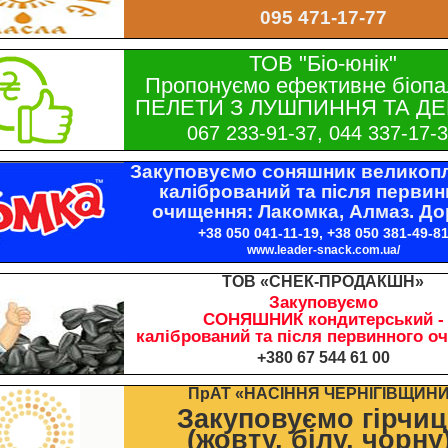
095 471-17-77
ТОВ "Біо-юнік"
Пропонуємо ефективне біопа
ПЕЛЕТИ З ЛУШПИННЯ ТА ДЕ
067 233-91-37, 044 337-17-
Закуповуємо соняшник великопл
калібрований та після первин
очищення: Лакомка, Алмаз. До
+38 050 041-11-19, +38 050 381-49-8
www.leader-snack.com.ua/
ТОВ «СНЕК-ПРОДАКШН»
Закуповуємо
СОНЯШНИК кондитерський -
калібрований та після первинного о
+380 67 544 61 00
ПрАТ «НАСІННЯ ЧЕРНІГІВЩИН
Закуповуємо гірчи
(жовту, білу, чорну)