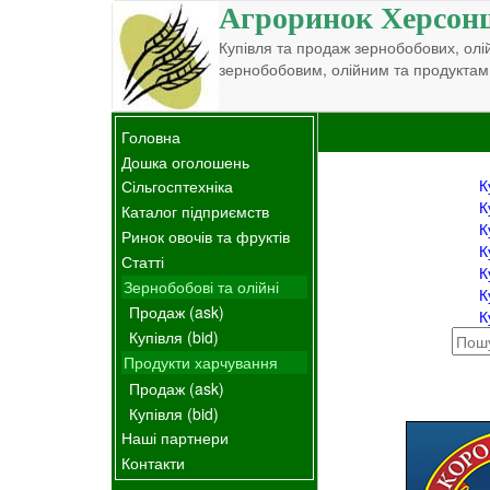
Агроринок Херсон
Купівля та продаж зернобобових, олій
зернобобовим, олійним та продуктам
Головна
Дошка оголошень
К
Сільгосптехніка
К
Каталог підприємств
К
Ринок овочів та фруктів
К
Статті
К
Зернобобові та олійні
К
Продаж (ask)
К
Купівля (bid)
Продукти харчування
Продаж (ask)
Купівля (bid)
Наші партнери
Контакти