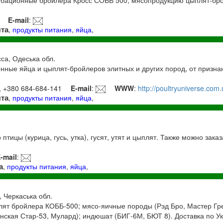
E-mail
:
та
,
продукты питания
,
яйца
,
сса, Одеська обл.
нные яйца и цыплят-бройлеров элитных и других пород, от призна
, +380 684-684-141
E-mail
:
WWW
:
http://poultryuniverse.com.
та
,
продукты питания
,
яйца
,
.
птицы (курица, гусь, утка), гусят, утят и цыплят. Также можно зак
-mail
:
а
,
продукты питания
,
яйца
,
, Черкаська обл.
лят бройлера КОББ-500; мясо-яичные породы (Рэд Бро, Мастер Гре
инская Стар-53, Мулард); индюшат (БИГ-6М, БЮТ 8). Доставка по У