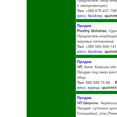
и замороженную).
Тел
: +380 675-437-708
цыпля
мясо
,
бройлер
,
Продаж
Poultry Universe
, Оде
Предлагаем инкубацио
мировых питомников.
Тел
: +380 504-504-141
цыпля
мясо
,
бройлер
,
Продаж
ЧП
, Киев, Київська обл
Продам под заказ мясо 
яйца.
Тел
: 066 348-75-86
E
цыплят
мясо
,
курица
,
Продаж
ЧП Шероле
, Черкассы
Продам: суточных цып
Голошейка); уток (Пек