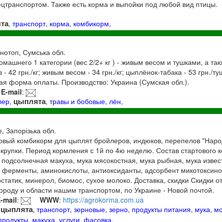
цтранспортом. Также есть корма и выпойки под любой вид птицы.
та
,
транспорт
,
корма
,
комбикорм
,
онотоп, Сумська обл.
машнего 1 категории (вес 2/2+ кг ) - живым весом и тушками, а та
- 42 грн./кг; живым весом - 34 грн./кг; цыплёнок-табака - 53 грн./т
бная форма оплаты. Производство: Украина (Сумская обл.).
E-mail
:
цыплята
лер
,
,
травы и бобовые
,
лён
,
, Запорізька обл.
овый комбикорм для цыплят бройлеров, индюков, перепелов "Наро
 крупки. Период кормления с 1й по 4ю неделю. Состав стартового 
, подсолнечная макуха, мука мясокостная, мука рыбная, мука извес
 ферменты, аминокислоты, антиоксиданты, адсорбент микотоксин
статик, минерол, биомос, сухое молоко. Доставка, скидки Скидки о
городу и области нашим транспортом, по Украине - Новой почтой.
-mail
:
WWW
:
https://agrokorma.com.ua
цыплята
,
,
транспорт
,
зерновые
,
зерно
,
продукты питания
,
мука
,
м
продукты
,
макуха
,
услуги
,
фасовка
,