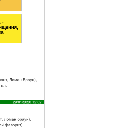
 -
чищення,
за
нант, Ломан Браун),
 шт.
29/01/2020 12:02
т, Ломан браун),
ой фаворит).