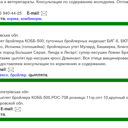
а и ветпрепараты. Консультации по содержанию молодняка. Опто
66 940-44-25
E-mail
:
та
,
корма
,
комбикорм
,
вська обл.
ят бройлера КОББ-500; cуточных бройлерных индюшат БИГ-6, БЮТ
ро, Испанка (голошейка); бройлерных утят Мулард, Башкирка, Благ
х пород Большая Серая, Линда и Легарт; супер-несушек Ломан Бра
 также цыплят кур-несушек кросс Доминант. Вся птица вакцинирова
доставляем консультации по кормлению и содержанию.
ail
:
цыплята
мясо
,
бройлер
,
,
опетрівська обл.
цыплят бройлера КОББ-500,РОС-708 розница-11гр.опт-10,крупный о
ровской обл.
E-mail
:
та
,