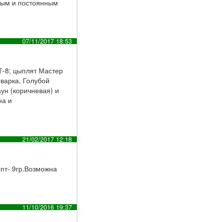
вым и постоянным
07/11/2017 18:53
-8; цыплят Мастер
оварка, Голубой
ун (коричневая) и
на и
21/02/2017 12:18
пт- 9гр.Возможна
11/10/2016 19:37