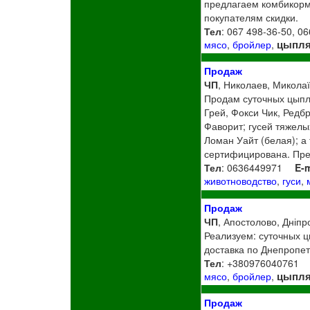
предлагаем комбикорм
покупателям скидки.
Тел
: 067 498-36-50, 0
цыпля
мясо
,
бройлер
,
Продаж
ЧП
, Николаев, Миколаї
Продам суточных цыпл
Грей, Фокси Чик, Редб
Фаворит; гусей тяжелы
Ломан Уайт (белая); а
сертифицирована. Пре
Тел
: 0636449971
E-m
животноводство
,
гуси
,
Продаж
ЧП
, Апостолово, Дніпр
Реализуем: суточных 
доставка по Днепропет
Тел
: +380976040761
цыпля
мясо
,
бройлер
,
Продаж