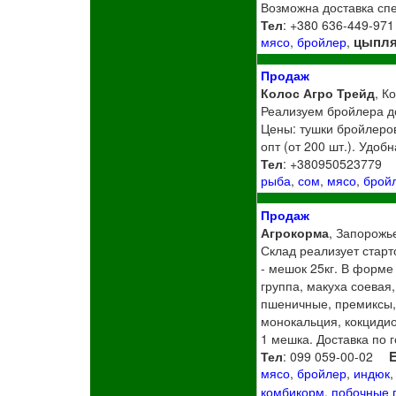
Возможна доставка спе
Тел
: +380 636-449-971
цыпля
мясо
,
бройлер
,
Продаж
Колос Агро Трейд
, К
Реализуем бройлера до
Цены: тушки бройлеров 
опт (от 200 шт.). Удо
Тел
: +380950523779
рыба
,
сом
,
мясо
,
брой
Продаж
Агрокорма
, Запорожье
Склад реализует старт
- мешок 25кг. В форме
группа, макуха соевая
пшеничные, премиксы,
монокальция, кокцидио
1 мешка. Доставка по 
Тел
: 099 059-00-02
E
мясо
,
бройлер
,
индюк
комбикорм
,
побочные 