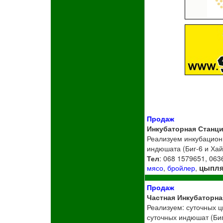
Продаж
Инкубаторная Станц
Реализуем инкубационн
индюшата (Биг-6 и Хай
Тел
: 068 1579651, 06
цыпля
мясо
,
бройлер
,
Продаж
Частная Инкубаторна
Реализуем: суточных ц
суточных индюшат (Биг