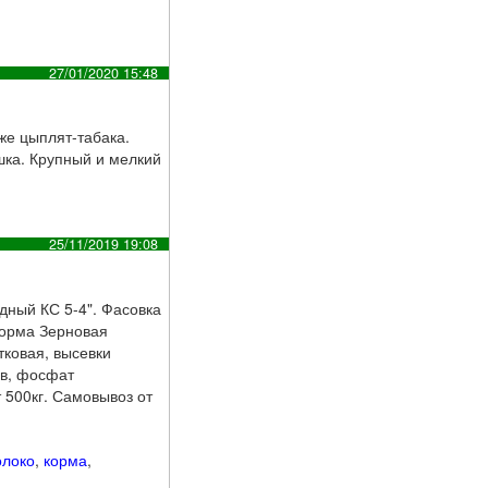
27/01/2020 15:48
кже цыплят-табака.
ушка. Крупный и мелкий
25/11/2019 19:08
дный КС 5-4". Фасовка
корма Зерновая
тковая, высевки
ов, фосфат
т 500кг. Самовывоз от
олоко
,
корма
,