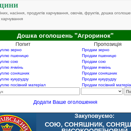
щини
них, насіння, продуктів харчування, овочів, фруктів, дошка оголоше
 харчування
Дошка оголошень "Агроринок"
Попит
Пропозиція
уплю зерно
Продам зерно
уплю пшеницю
Продам пшеницю
уплю сою
Продам сою
уплю ячмінь
Продам ячмінь
уплю соняшник
Продам соняшник
уплю кукурудзу
Продам кукурудзу
уплю посівний матеріал
Продам посівний матері
Додати Ваше оголошення
Закуповуємо:
СОЮ, СОНЯШНИК, СОНЯ
ВИСОКООЛЕЇНОВИЙ