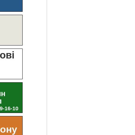
?
ові
и
ин
л
29-16-10
ьону